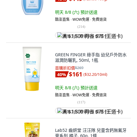
明天 8/8 (六)
預計送達
酷澎直售 ∙ WOW免運 ∙ 免費退貨
(
214
)
满 $1,500 再省 $75 (王道卡)
GREEN FINGER 綠手指 幼兒戶外防水
滋潤防曬乳, 50ml, 1瓶
首購折扣價
$269
$161
40
%
(
$32.20/10ml
)
明天 8/8 (六)
預計送達
酷澎直售 ∙ WOW免運 ∙ 免費退貨
(
117
)
满 $1,500 再省 $75 (王道卡)
Lab52 齒妍堂 汪汪隊 兒童含鈣無氟牙
膏系列 橘子, 60g, 1條