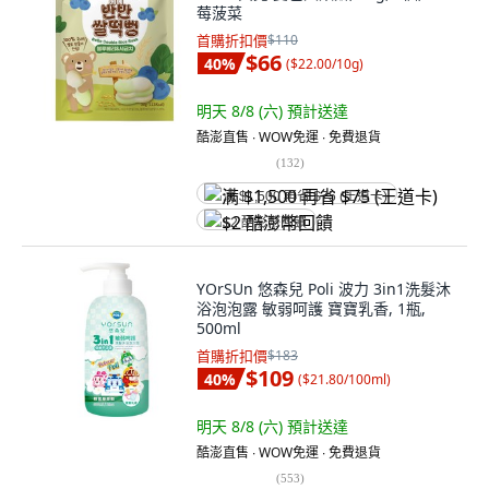
莓菠菜
首購折扣價
$110
$66
40
%
(
$22.00/10g
)
明天 8/8 (六)
預計送達
酷澎直售 ∙ WOW免運 ∙ 免費退貨
(
132
)
满 $1,500 再省 $75 (王道卡)
$2 酷澎幣回饋
YOrSUn 悠森兒 Poli 波力 3in1洗髮沐
浴泡泡露 敏弱呵護 寶寶乳香, 1瓶,
500ml
首購折扣價
$183
$109
40
%
(
$21.80/100ml
)
明天 8/8 (六)
預計送達
酷澎直售 ∙ WOW免運 ∙ 免費退貨
(
553
)