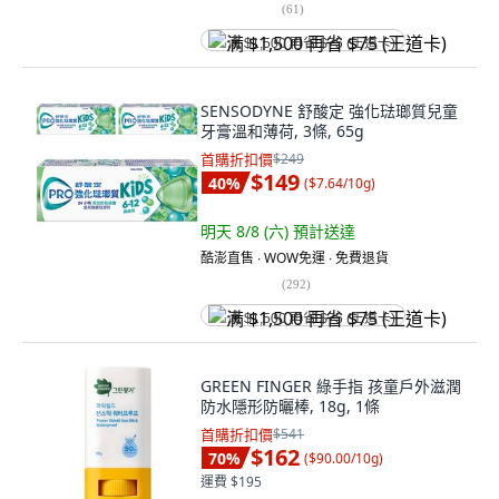
(
61
)
满 $1,500 再省 $75 (王道卡)
SENSODYNE 舒酸定 強化琺瑯質兒童
牙膏溫和薄荷, 3條, 65g
首購折扣價
$249
$149
40
%
(
$7.64/10g
)
明天 8/8 (六)
預計送達
酷澎直售 ∙ WOW免運 ∙ 免費退貨
(
292
)
满 $1,500 再省 $75 (王道卡)
GREEN FINGER 綠手指 孩童戶外滋潤
防水隱形防曬棒, 18g, 1條
首購折扣價
$541
$162
70
%
(
$90.00/10g
)
運費 $195