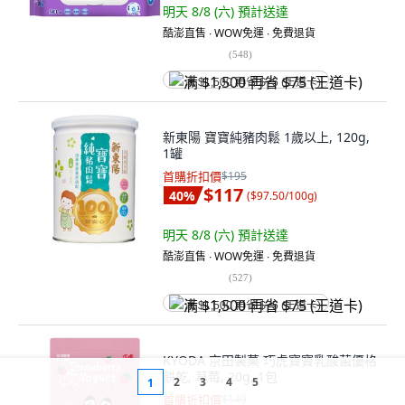
明天 8/8 (六)
預計送達
酷澎直售 ∙ WOW免運 ∙ 免費退貨
(
548
)
满 $1,500 再省 $75 (王道卡)
新東陽 寶寶純豬肉鬆 1歲以上, 120g,
1罐
首購折扣價
$195
$117
40
%
(
$97.50/100g
)
明天 8/8 (六)
預計送達
酷澎直售 ∙ WOW免運 ∙ 免費退貨
(
527
)
满 $1,500 再省 $75 (王道卡)
KYODA 京田製菓 巧虎寶寶乳酸菌優格
餅乾, 草莓, 20g, 1包
2
3
4
5
1
首購折扣價
$149