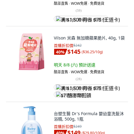
酷澎直售 ∙ WOW免運 ∙ 免費退貨
(
59
)
满 $1,500 再省 $75 (王道卡)
Vilson 米森 無加糖蘋果脆片, 40g, 1袋
首購折扣價
$242
$145
40
%
(
$36.25/10g
)
明天 8/8 (六)
預計送達
酷澎直售 ∙ WOW免運 ∙ 免費退貨
(
28
)
满 $1,500 再省 $75 (王道卡)
$7 酷澎幣回饋
台塑生醫 Dr's Formula 嬰幼童洗髮沐
浴精, 500g, 1瓶
首購折扣價
$249
$149
40
%
(
$29.80/100g
)