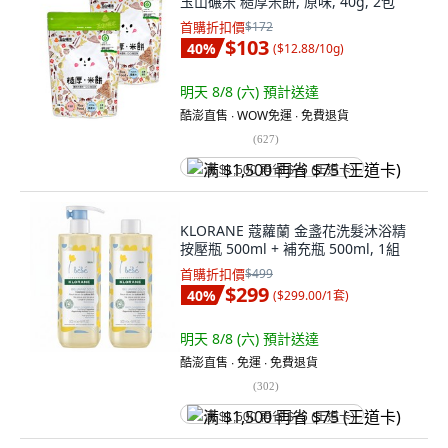
玉山碾米 糙厚米餅, 原味, 40g, 2包
首購折扣價
$172
$103
40
%
(
$12.88/10g
)
明天 8/8 (六)
預計送達
酷澎直售 ∙ WOW免運 ∙ 免費退貨
(
627
)
满 $1,500 再省 $75 (王道卡)
KLORANE 蔻蘿蘭 金盞花洗髮沐浴精
按壓瓶 500ml + 補充瓶 500ml, 1組
首購折扣價
$499
$299
40
%
(
$299.00/1套
)
明天 8/8 (六)
預計送達
酷澎直售 ∙ 免運 ∙ 免費退貨
(
302
)
满 $1,500 再省 $75 (王道卡)