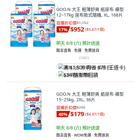
GOO.N 大王 輕薄舒爽 紙尿布 褲型
12~17kg 尿布款式隨機, XL, 168片
首購折扣價
$1,152
$952
17
%
(
$5.67/1個
)
明天 8/8 (六)
預計送達
酷澎直售 ∙ 免運 ∙ 免費退貨
(
5302
)
满 $1,500 再省 $75 (王道卡)
$34 酷澎幣回饋
GOO.N 大王 輕薄舒爽 紙尿布 褲型
15~25kg, 2XL, 36片
首購折扣價
$299
$179
40
%
(
$4.97/1個
)
明天 8/8 (六)
預計送達
酷澎直售 ∙ WOW免運 ∙ 免費退貨