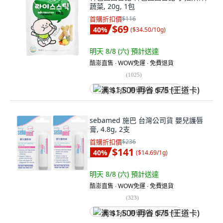
蔬菜, 20g, 1包
首購折扣價
$116
$69
40
%
(
$34.50/10g
)
明天 8/8 (六)
預計送達
酷澎直售 ∙ WOW免運 ∙ 免費退貨
(
1025
)
满 $1,500 再省 $75 (王道卡)
sebamed 施巴 台灣公司貨 嬰兒護唇
膏, 4.8g, 2支
首購折扣價
$236
$141
40
%
(
$14.69/1g
)
明天 8/8 (六)
預計送達
酷澎直售 ∙ WOW免運 ∙ 免費退貨
(
323
)
满 $1,500 再省 $75 (王道卡)