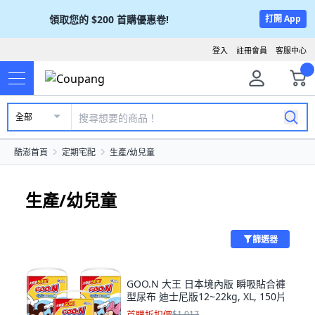
領取您的
$200
首購優惠卷!
打開 App
登入
註冊會員
客服中心
全部
酷澎首頁
定期宅配
生產/幼兒童
生產/幼兒童
篩選器
GOO.N 大王 日本境內版 瞬吸貼合褲
型尿布 迪士尼版12~22kg, XL, 150片
首購折扣價
$1,017