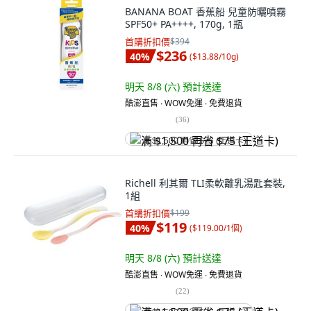
BANANA BOAT 香蕉船 兒童防曬噴霧
SPF50+ PA++++, 170g, 1瓶
首購折扣價
$394
$236
40
%
(
$13.88/10g
)
明天 8/8 (六)
預計送達
酷澎直售 ∙ WOW免運 ∙ 免費退貨
(
36
)
满 $1,500 再省 $75 (王道卡)
Richell 利其爾 TLI柔軟離乳湯匙套裝,
1組
首購折扣價
$199
$119
40
%
(
$119.00/1個
)
明天 8/8 (六)
預計送達
酷澎直售 ∙ WOW免運 ∙ 免費退貨
(
22
)