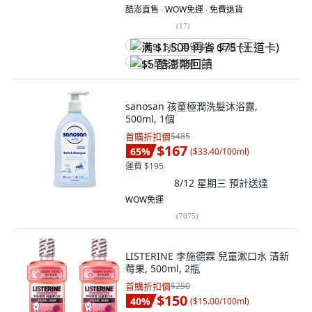
酷澎直售 ∙ WOW免運 ∙ 免費退貨
(
17
)
满 $1,500 再省 $75 (王道卡)
$5 酷澎幣回饋
sanosan 孩童極潤洗髮沐浴露,
500ml, 1個
首購折扣價
$485
$167
65
%
(
$33.40/100ml
)
運費 $195
8/12 星期三
預計送達
WOW免運
(
7075
)
LISTERINE 李施德霖 兒童漱口水 清新
莓果, 500ml, 2瓶
首購折扣價
$250
$150
40
%
(
$15.00/100ml
)