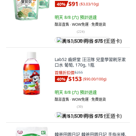
$91
40
%
(
$3.03/10g
)
明天 8/8 (六)
預計送達
酷澎直售 ∙ WOW免運 ∙ 免費退貨
(
224
)
满 $1,500 再省 $75 (王道卡)
Lab52 齒妍堂 汪汪隊 兒童學習刷牙漱
口水 葡萄, 170g, 1瓶
首購折扣價
$255
$153
40
%
(
$90.00/100g
)
明天 8/8 (六)
預計送達
酷澎直售 ∙ WOW免運 ∙ 免費退貨
(
30
)
满 $1,500 再省 $75 (王道卡)
韓爸田園日記 韓爸田園日記 手指米棒,