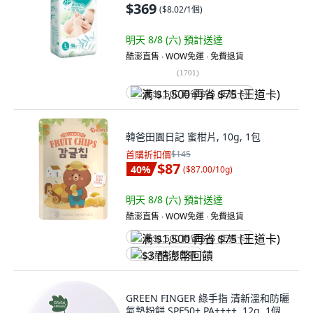
$369
(
$8.02/1個
)
明天 8/8 (六)
預計送達
酷澎直售 ∙ WOW免運 ∙ 免費退貨
(
1701
)
满 $1,500 再省 $75 (王道卡)
韓爸田園日記 蜜柑片, 10g, 1包
首購折扣價
$145
$87
40
%
(
$87.00/10g
)
明天 8/8 (六)
預計送達
酷澎直售 ∙ WOW免運 ∙ 免費退貨
满 $1,500 再省 $75 (王道卡)
$3 酷澎幣回饋
GREEN FINGER 綠手指 清新溫和防曬
氣墊粉餅 SPF50+ PA++++, 12g, 1個