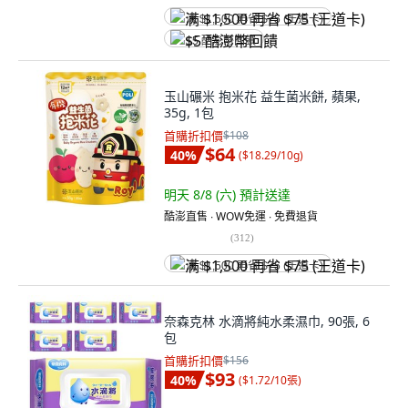
满 $1,500 再省 $75 (王道卡)
$5 酷澎幣回饋
玉山碾米 抱米花 益生菌米餅, 蘋果,
35g, 1包
首購折扣價
$108
$64
40
%
(
$18.29/10g
)
明天 8/8 (六)
預計送達
酷澎直售 ∙ WOW免運 ∙ 免費退貨
(
312
)
满 $1,500 再省 $75 (王道卡)
奈森克林 水滴將純水柔濕巾, 90張, 6
包
首購折扣價
$156
$93
40
%
(
$1.72/10張
)