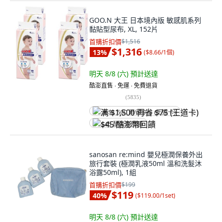
GOO.N 大王 日本境內版 敏感肌系列
黏貼型尿布, XL, 152片
首購折扣價
$1,516
$1,316
13
%
(
$8.66/1個
)
明天 8/8 (六)
預計送達
酷澎直售 ∙ 免運 ∙ 免費退貨
(
5835
)
满 $1,500 再省 $75 (王道卡)
$45 酷澎幣回饋
sanosan re:mind 嬰兒極潤保養外出
旅行套裝 (極潤乳液50ml 溫和洗髮沐
浴露50ml), 1組
首購折扣價
$199
$119
40
%
(
$119.00/1set
)
明天 8/8 (六)
預計送達