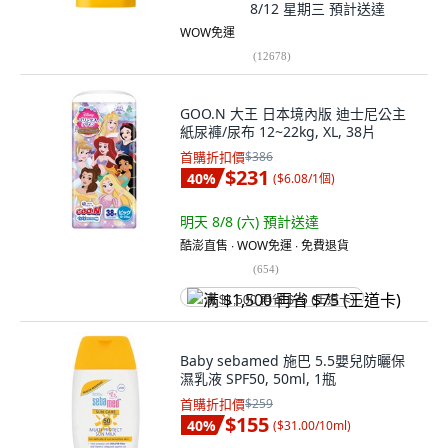
8/12 星期三
預計送達
WOW免運
(
12678
)
GOO.N 大王 日本境內版 迪士尼公主
紙尿褲/尿布 12~22kg, XL, 38片
首購折扣價
$386
$231
40
%
(
$6.08/1個
)
明天 8/8 (六)
預計送達
酷澎直售 ∙ WOW免運 ∙ 免費退貨
(
654
)
满 $1,500 再省 $75 (王道卡)
Baby sebamed 施巴 5.5嬰兒防曬保
濕乳液 SPF50, 50ml, 1瓶
首購折扣價
$259
$155
40
%
(
$31.00/10ml
)