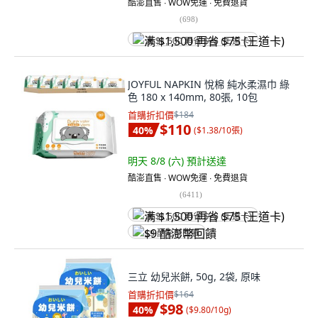
酷澎直售 ∙ WOW免運 ∙ 免費退貨
(
698
)
满 $1,500 再省 $75 (王道卡)
JOYFUL NAPKIN 悅棉 純水柔濕巾 綠
色 180 x 140mm, 80張, 10包
首購折扣價
$184
$110
40
%
(
$1.38/10張
)
明天 8/8 (六)
預計送達
酷澎直售 ∙ WOW免運 ∙ 免費退貨
(
6411
)
满 $1,500 再省 $75 (王道卡)
$9 酷澎幣回饋
三立 幼兒米餅, 50g, 2袋, 原味
首購折扣價
$164
$98
40
%
(
$9.80/10g
)