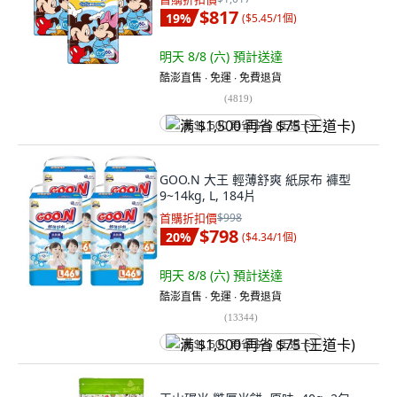
$817
19
%
(
$5.45/1個
)
明天 8/8 (六)
預計送達
酷澎直售 ∙ 免運 ∙ 免費退貨
(
4819
)
满 $1,500 再省 $75 (王道卡)
GOO.N 大王 輕薄舒爽 紙尿布 褲型
9~14kg, L, 184片
首購折扣價
$998
$798
20
%
(
$4.34/1個
)
明天 8/8 (六)
預計送達
酷澎直售 ∙ 免運 ∙ 免費退貨
(
13344
)
满 $1,500 再省 $75 (王道卡)