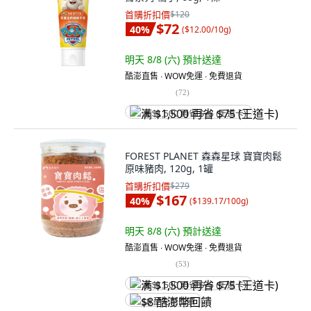
首購折扣價
$120
$72
40
%
(
$12.00/10g
)
明天 8/8 (六)
預計送達
酷澎直售 ∙ WOW免運 ∙ 免費退貨
(
72
)
满 $1,500 再省 $75 (王道卡)
FOREST PLANET 森森星球 寶寶肉鬆
原味豬肉, 120g, 1罐
首購折扣價
$279
$167
40
%
(
$139.17/100g
)
明天 8/8 (六)
預計送達
酷澎直售 ∙ WOW免運 ∙ 免費退貨
(
53
)
满 $1,500 再省 $75 (王道卡)
$8 酷澎幣回饋