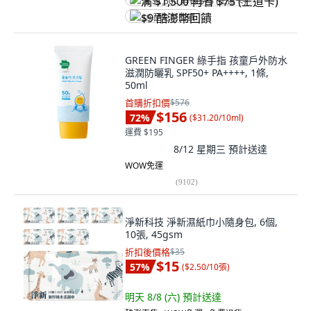
满 $1,500 再省 $75 (王道卡)
$9 酷澎幣回饋
GREEN FINGER 綠手指 孩童戶外防水
滋潤防曬乳 SPF50+ PA++++, 1條,
50ml
首購折扣價
$576
$156
72
%
(
$31.20/10ml
)
運費 $195
8/12 星期三
預計送達
WOW免運
(
9102
)
淨新科技 淨新濕紙巾小隨身包, 6個,
10張, 45gsm
折扣後價格
$35
$15
57
%
(
$2.50/10張
)
明天 8/8 (六)
預計送達