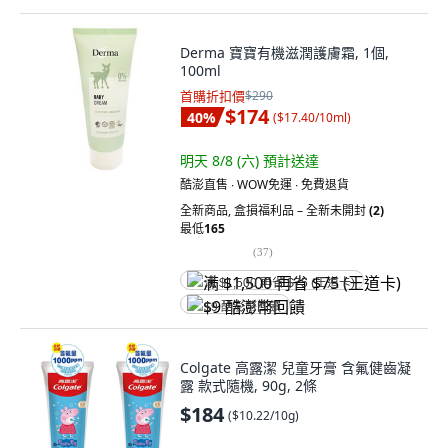
Derma 寶寶有機滋潤護膚霜, 1個,
100ml
首購折扣價
$290
$174
40
%
(
$17.40/10ml
)
明天 8/8 (六)
預計送達
酷澎直售 ∙ WOW免運 ∙ 免費退貨
全新商品
,
盒損福利品 – 全新未開封
(2)
最低
165
(
37
)
满 $1,500 再省 $75 (王道卡)
$9 酷澎幣回饋
Colgate 高露潔 兒童牙膏 含氟健齒凝
露 款式隨機, 90g, 2條
$184
(
$10.22/10g
)