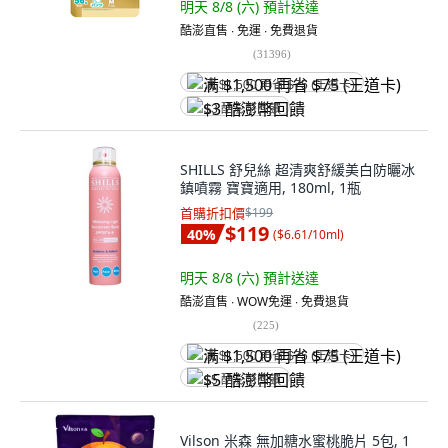
明天 8/8 (六)
預計送達
酷澎直售 ∙ 免運 ∙ 免費退貨
(
31396
)
满 $1,500 再省 $75 (王道卡)
$3 酷澎幣回饋
SHILLS 舒兒絲 超清爽舒緩美白防曬冰
鎮噴霧 寶寶適用, 180ml, 1瓶
首購折扣價
$199
$119
40
%
(
$6.61/10ml
)
明天 8/8 (六)
預計送達
酷澎直售 ∙ WOW免運 ∙ 免費退貨
(
225
)
满 $1,500 再省 $75 (王道卡)
$5 酷澎幣回饋
Vilson 米森 無加糖水蜜桃脆片 5包, 1