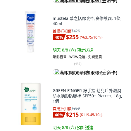
满 $1,500 再省 $75 (王道卡)
mustela 慕之恬廊 舒恬良修護霜, 1條,
40ml
首購折扣價
$426
$255
40
%
(
$63.75/10ml
)
明天 8/8 (六)
預計送達
酷澎直售 ∙ WOW免運 ∙ 免費退貨
(
437
)
满 $1,500 再省 $75 (王道卡)
GREEN FINGER 綠手指 幼兒戶外滋潤
防水隱形防曬棒 SPF50+ PA++++, 18g,
1個
首購折扣價
$359
$215
40
%
(
$119.45/10g
)
明天 8/8 (六)
預計送達