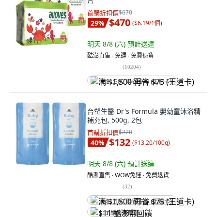
片
首購折扣價
$670
$470
29
%
(
$6.19/1個
)
明天 8/8 (六)
預計送達
酷澎直售 ∙ 免運 ∙ 免費退貨
(
10204
)
满 $1,500 再省 $75 (王道卡)
台塑生醫 Dr's Formula 嬰幼童沐浴精
補充包, 500g, 2包
首購折扣價
$220
$132
40
%
(
$13.20/100g
)
明天 8/8 (六)
預計送達
酷澎直售 ∙ WOW免運 ∙ 免費退貨
(
32
)
满 $1,500 再省 $75 (王道卡)
$11 酷澎幣回饋