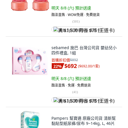
明天 8/8 (六)
預計送達
酷澎直售 ∙ WOW免運 ∙ 免費退貨
(
501
)
满 $1,500 再省 $75 (王道卡)
sebamed 施巴 台灣公司貨 嬰幼兒小
四件禮盒, 1組
首購折扣價
$892
$692
22
%
(
$692.00/1套
)
明天 8/8 (六)
預計送達
酷澎直售 ∙ 免運 ∙ 免費退貨
(
41
)
满 $1,500 再省 $75 (王道卡)
Pampers 幫寶適 原廠公司貨 清新幫
黏貼型紙尿褲/尿布 9~14kg, L, 46片