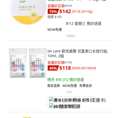
首購折扣價
$694
$142
79
%
(
$118.33/10g
)
運費 $195
8/12 星期三
預計送達
WOW免運
(
6086
)
oh care 歐克威爾 兒童漱口水旅行組,
10ml, 2組
首購折扣價
$198
$118
40
%
(
$590.00/100ml
)
明天 8/8 (六)
預計送達
酷澎直售 ∙ WOW免運 ∙ 免費退貨
(
11
)
满 $1,500 再省 $75 (王道卡)
$6 酷澎幣回饋