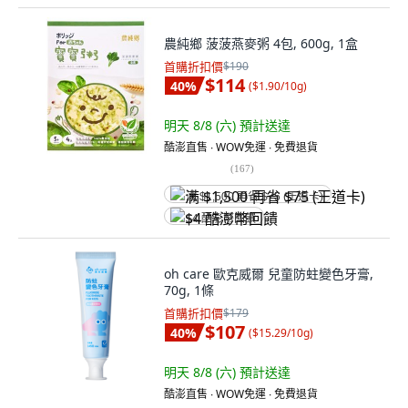
農純鄉 菠菠燕麥粥 4包, 600g, 1盒
首購折扣價
$190
$114
40
%
(
$1.90/10g
)
明天 8/8 (六)
預計送達
酷澎直售 ∙ WOW免運 ∙ 免費退貨
(
167
)
满 $1,500 再省 $75 (王道卡)
$4 酷澎幣回饋
oh care 歐克威爾 兒童防蛀變色牙膏,
70g, 1條
首購折扣價
$179
$107
40
%
(
$15.29/10g
)
明天 8/8 (六)
預計送達
酷澎直售 ∙ WOW免運 ∙ 免費退貨