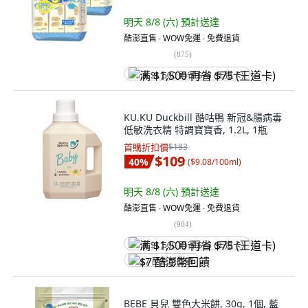
明天 8/8 (六)
預計送達
酷澎直售 ∙ WOW免運 ∙ 免費退貨
(
875
)
满 $1,500 再省 $75 (王道卡)
KU.KU Duckbill 酷咕鴨 新冠&腸病毒
低敏洗衣精 特調寶寶香, 1.2L, 1瓶
首購折扣價
$183
$109
40
%
(
$9.08/100ml
)
明天 8/8 (六)
預計送達
酷澎直售 ∙ WOW免運 ∙ 免費退貨
(
904
)
满 $1,500 再省 $75 (王道卡)
$7 酷澎幣回饋
BEBE 貝兒 雙色大米餅, 30g, 1個, 藍