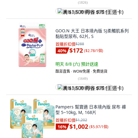
(
1826
)
满 $1,500 再省 $75 (王道卡)
GOO.N 大王 日本境內版 SJ柔觸肌系列
黏貼型尿布, 62片, S
首購折扣價
$288
$172
40
%
(
$2.78/1個
)
明天 8/8 (六)
預計送達
酷澎直售 ∙ WOW免運 ∙ 免費退貨
(
1649
)
满 $1,500 再省 $75 (王道卡)
Pampers 幫寶適 日本境內版 尿布 褲
型 5~10kg, M, 168片
首購折扣價
$1,202
$1,002
16
%
(
$5.97/1個
)