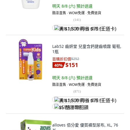
明天 8/8 (六)
預計送達
酷澎直售 ∙ WOW免運 ∙ 免費退貨
(
141
)
满 $1,500 再省 $75 (王道卡)
Lab52 齒妍堂 兒童含鈣健齒噴霧 葡萄,
1瓶
首購折扣價
$252
$151
40
%
明天 8/8 (六)
預計送達
酷澎直售 ∙ WOW免運 ∙ 免費退貨
(
871
)
满 $1,500 再省 $75 (王道卡)
$5 酷澎幣回饋
alloves 佰分愛 優質褲型尿布, XL, 76