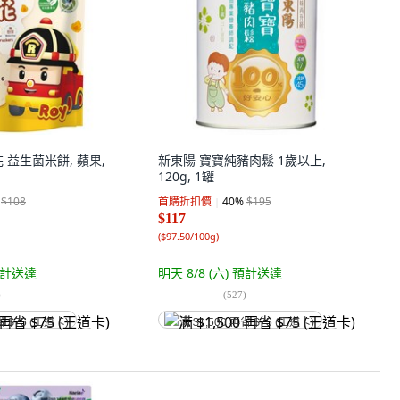
 益生菌米餅, 蘋果,
新東陽 寶寶純豬肉鬆 1歲以上,
120g, 1罐
$108
首購折扣價
40
%
$195
$117
(
$97.50/100g
)
計送達
明天 8/8 (六)
預計送達
)
(
527
)
省 $75 (王道卡)
满 $1,500 再省 $75 (王道卡)