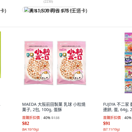
(
2230
)
满 $1,500 再省 $75 (王道卡)
,
MAEDA 大阪前田製菓 乳球 小粒燒
FUJIYA 不
菓子, 2包, 100g, 蛋酥
連餅, 蛋, 64g, 
首購折扣價
40
%
$138
首購折扣價
40
%
$82
$91
(
$4.10/10g
)
(
$7.11/10g
)