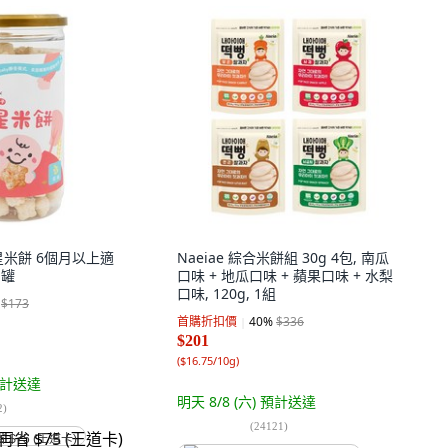
星米餅 6個月以上適
Naeiae 綜合米餅組 30g 4包, 南瓜
1罐
口味 + 地瓜口味 + 蘋果口味 + 水梨
口味, 120g, 1組
$173
首購折扣價
40
%
$336
$201
(
$16.75/10g
)
計送達
明天 8/8 (六)
預計送達
2
)
(
24121
)
省 $75 (王道卡)