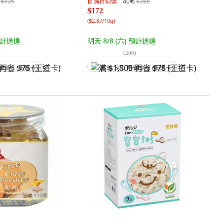
$105
首購折扣價
40
%
$288
$172
(
$2.87/10g
)
計送達
明天 8/8 (六)
預計送達
)
(
200
)
省 $75 (王道卡)
满 $1,500 再省 $75 (王道卡)