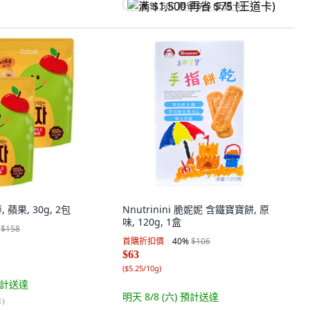
满 $1,500 再省 $75 (王道卡)
, 蘋果, 30g, 2包
Nnutrinini 脆妮妮 含鐵寶寶餅, 原
味, 120g, 1盒
$158
首購折扣價
40
%
$106
$63
(
$5.25/10g
)
計送達
明天 8/8 (六)
預計送達
1
)