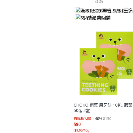
(
215
)
满 $1,500 再省 $75 (王道卡)
$5 酷澎幣回饋
CHOKO 俏菓 磨牙餅 10包, 蔬菜
50g, 2盒
首購折扣價
40
%
$150
$90
(
$9.00/10g
)