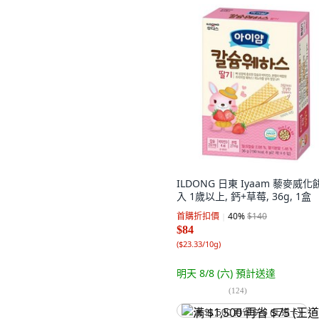
ILDONG 日東 Iyaam 藜麥威化餅
入 1歲以上, 鈣+草莓, 36g, 1盒
首購折扣價
40
%
$140
$84
(
$23.33/10g
)
明天 8/8 (六)
預計送達
(
124
)
满 $1,500 再省 $75 (王道卡)