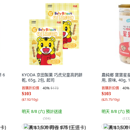
 6
KYODA 京田製菓 巧虎兒童高鈣餅
農純鄉 寶寶星
乾, 65g, 2包, 起司
用, 原味, 40g, 
首購折扣價
40
%
$173
首購折扣價
40
%
$103
$103
(
$7.92/10g
)
(
$25.75/10g
)
明天 8/8 (六)
預計送達
明天 8/8 (六)
預
(
504
)
(
113
满 $1,500 再省 $75 (王道卡)
满 $1,500 再