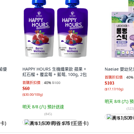
菌優
HAPPY HOURS 生機纖果飲 蘋果 +
Naeiae 嬰幼兒米
紅石榴 + 覆盆莓 + 藍莓, 100g, 2包
首購折扣價
40
%
首購折扣價
40
%
$100
$103
$60
(
$17.17/10g
)
(
$30.00/100g
)
明天 8/8 (六)
預
明天 8/8 (六)
預計送達
(
522
(
845
)
满 $1,500 再
满 $1,500 再省 $75 (王道卡)