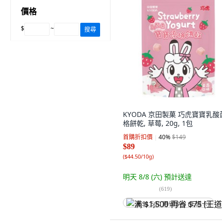
價格
$
~
搜尋
KYODA 京田製菓 巧虎寶寶乳酸
格餅乾, 草莓, 20g, 1包
首購折扣價
40
%
$149
$89
(
$44.50/10g
)
明天 8/8 (六)
預計送達
(
619
)
满 $1,500 再省 $75 (王道卡)