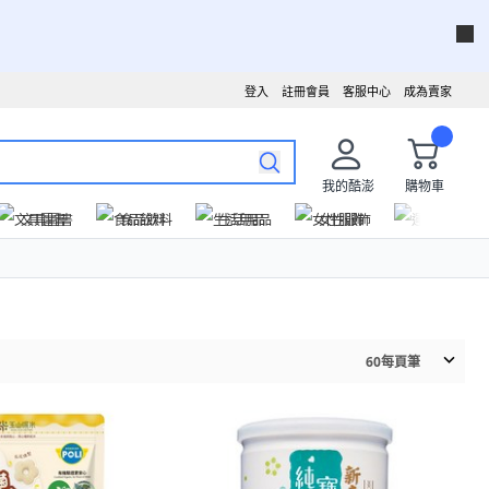
登入
註冊會員
客服中心
成為賣家
我的酷澎
購物車
文具圖書
食品飲料
生活用品
女性服飾
運動戶外
60
每頁筆