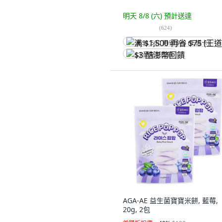
明天 8/8 (六)
預計送達
(
624
)
满 $1,500 再省 $75 (王道卡)
$3 酷澎幣回饋
AGA-AE 益生菌寶寶米餅, 藍莓,
20g, 2包