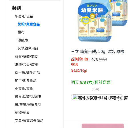
類別
生產/幼兒童
奶粉/兒童食品
尿布
濕紙巾
其他幼兒用品
三立 幼兒米餅, 50g, 2袋, 原味
頭髮/身體/美妝
首購折扣價
40
%
$164
洗滌/芳香/清掃
$98
(
$9.80/10g
)
衛生紙/衛生用品
加工/即食食品
明天 8/8 (六)
預計送達
小零食/零食
(
876
)
礦泉水/飲品/咖啡
满 $1,500 再省 $75 (王道卡)
米/堅果/健康食品
寵物/寵愛
文具/家電週邊商品