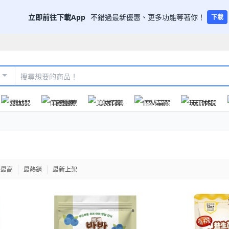
立即前往下載App
不錯過最新優惠、更多功能等著你！
下載
嬰幼兒
保健醫療
美妝保養
個人清潔
玩具休閒
格最高
最熱銷
最新上架