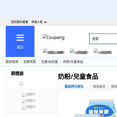
加到我的最愛
申請入駐
全部
類別
爸氣父親節
火箭速配
火箭跨境
酷澎首頁
定期宅配
生產/幼兒童
奶粉/兒童食品
篩選器
奶粉/兒童食品
酷澎評分排名
價格最低
價
僅顯示
僅顯示
僅顯示