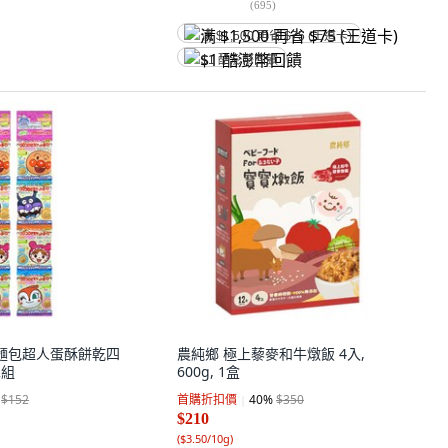
(
695
)
满 $1,500 再省 $75 (王道卡)
$1 酷澎幣回饋
二家 麵包超人蛋酥餅乾四
農純鄉 極上藜麥和牛燉飯 4入,
2組
600g, 1盒
$152
首購折扣價
40
%
$350
$210
(
$3.50/10g
)