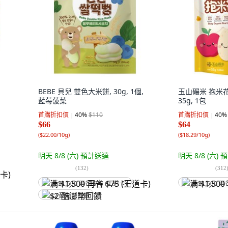
BEBE 貝兒 雙色大米餅, 30g, 1個,
玉山碾米 抱米花
藍莓菠菜
35g, 1包
首購折扣價
40
%
$110
首購折扣價
40
%
$66
$64
(
$22.00/10g
)
(
$18.29/10g
)
明天 8/8 (六)
預計送達
明天 8/8 (六)
預
(
132
)
(
312
满 $1,500 再省 $75 (王道卡)
满 $1,500 再
$2 酷澎幣回饋