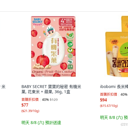
y 米
BABY SECRET 寶寶的秘密 有機米
ibobomi 長米棒
菓, 花東米 + 蘋果, 36g, 1盒
首購折扣價
40
%
首購折扣價
40
%
$129
$94
$77
(
$15.67/10g
)
(
$21.39/10g
)
明天 8/8 (六)
預
明天 8/8 (六)
預計送達
(
221