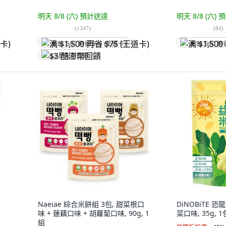
明天 8/8 (六)
預計送達
明天 8/8 (六)
預
(
1347
)
(
84
)
满 $1,500 再省 $75 (王道卡)
满 $1,500 再
$3 酷澎幣回饋
Naeiae 綜合米餅組 3包, 甜菜根口
DiNOBiTE 
味 + 蓮藕口味 + 胡蘿蔔口味, 90g, 1
菜口味, 35g, 1
組