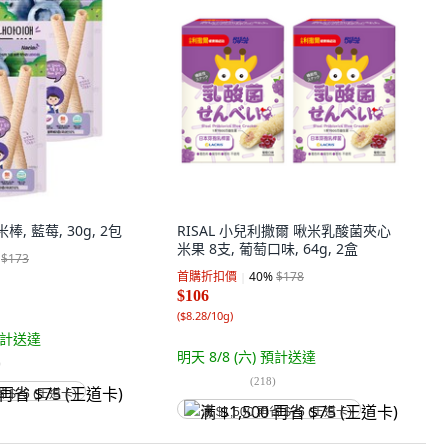
棒, 藍莓, 30g, 2包
RISAL 小兒利撒爾 啾米乳酸菌夾心
米果 8支, 葡萄口味, 64g, 2盒
$173
首購折扣價
40
%
$178
$106
(
$8.28/10g
)
計送達
明天 8/8 (六)
預計送達
)
(
218
)
省 $75 (王道卡)
满 $1,500 再省 $75 (王道卡)