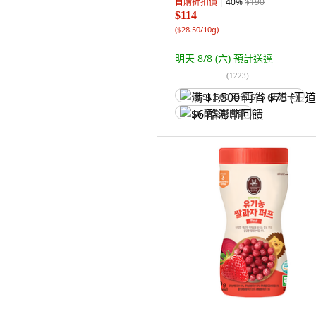
首購折扣價
40
%
$190
$114
(
$28.50/10g
)
明天 8/8 (六)
預計送達
(
1223
)
满 $1,500 再省 $75 (王道卡)
$6 酷澎幣回饋