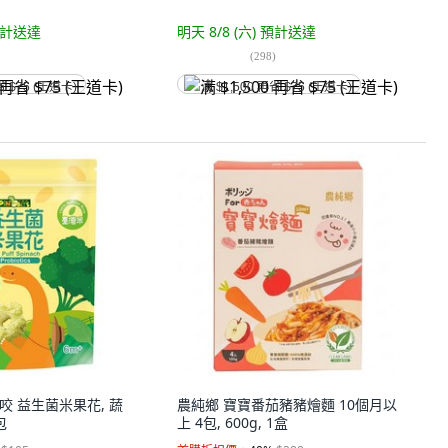
計送達
明天 8/8 (六)
預計送達
(
298
)
省 $75 (王道卡)
满 $1,500 再省 $75 (王道卡)
恐龍咬 益生菌米果花, 蔬
農純鄉 寶寶番茄豬豬燴麵 10個月以
包
上 4包, 600g, 1盒