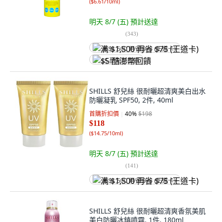
(
$6.61/10ml
)
明天 8/7 (五)
預計送達
(
343
)
满 $1,500 再省 $75 (王道卡)
$5 酷澎幣回饋
SHILLS 舒兒絲 很耐曬超清爽美白出水
防曬凝乳 SPF50, 2件, 40ml
首購折扣價
40
%
$198
$118
(
$14.75/10ml
)
明天 8/7 (五)
預計送達
(
141
)
满 $1,500 再省 $75 (王道卡)
SHILLS 舒兒絲 很耐曬超清爽香氛美肌
美白防曬冰鎮噴霧, 1件, 180ml