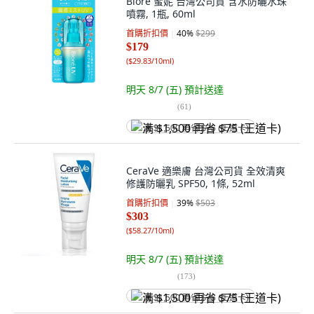
Biore 蜜妮 台灣公司貨 含水防曬水珠
噴霧, 1瓶, 60ml
首購折扣價
40
%
$299
$179
(
$29.83/10ml
)
明天 8/7 (五)
預計送達
(
61
)
满 $1,500 再省 $75 (王道卡)
CeraVe 適樂膚 台灣公司貨 全效清爽
修護防曬乳 SPF50, 1條, 52ml
首購折扣價
39
%
$503
$303
(
$58.27/10ml
)
明天 8/7 (五)
預計送達
(
173
)
满 $1,500 再省 $75 (王道卡)