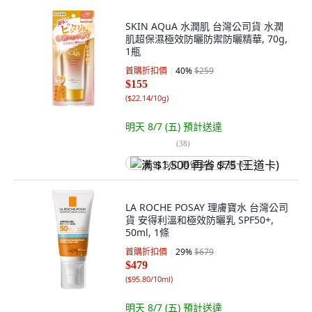
SKIN AQuA 水潤肌 台灣公司貨 水潤
肌超保濕極效防曬防禦防曬精華, 70g,
1瓶
首購折扣價
40
%
$259
$155
(
$22.14/10g
)
明天 8/7 (五)
預計送達
(
38
)
满 $1,500 再省 $75 (王道卡)
LA ROCHE POSAY 理膚寶水 台灣公司
貨 安得利溫和極效防曬乳 SPF50+,
50ml, 1條
首購折扣價
29
%
$679
$479
(
$95.80/10ml
)
明天 8/7 (五)
預計送達