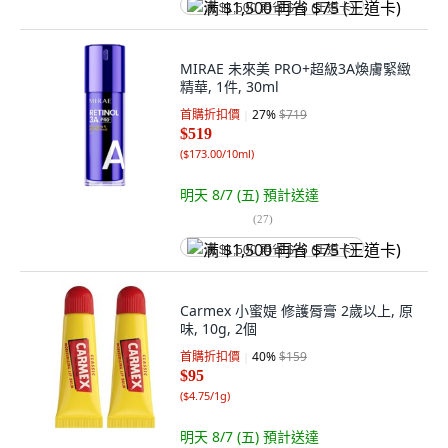
满 $1,500 再省 $75 (王道卡)
MIRAE 未來美 PRO+超級3A煥膚緊緻
精華, 1件, 30ml
首購折扣價
27
%
$719
$519
(
$173.00/10ml
)
明天 8/7 (五)
預計送達
(
27
)
满 $1,500 再省 $75 (王道卡)
Carmex 小蜜媞 修護脣膏 2歲以上, 原
味, 10g, 2個
首購折扣價
40
%
$159
$95
(
$4.75/1g
)
明天 8/7 (五)
預計送達