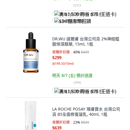
(
211
)
满 $1,500 再省 $75 (王道卡)
$34 酷澎幣回饋
DR.WU 達爾膚 台灣公司貨 2%神經醯
胺保濕精華, 15ml, 1瓶
首購折扣價
40
%
$499
$299
(
$199.33/10ml
)
明天 8/7 (五)
預計送達
(
194
)
满 $1,500 再省 $75 (王道卡)
LA ROCHE POSAY 理膚寶水 台灣公司
貨 B5全面修復凝乳, 40ml, 1瓶
首購折扣價
23
%
$839
$639