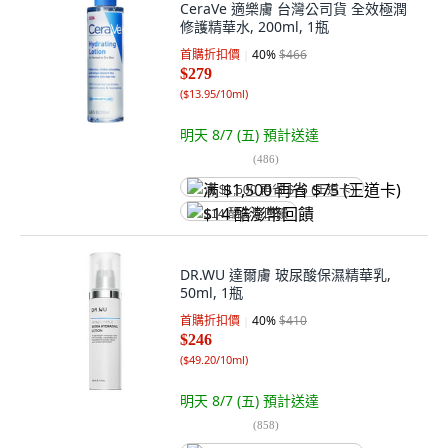
CeraVe 適樂膚 台灣公司貨 全效極潤
修護精華水, 200ml, 1瓶
首購折扣價
40
%
$466
$279
(
$13.95/10ml
)
明天 8/7 (五)
預計送達
(
486
)
满 $1,500 再省 $75 (王道卡)
$14 酷澎幣回饋
DR.WU 達爾膚 玻尿酸保濕精華乳,
50ml, 1瓶
首購折扣價
40
%
$410
$246
(
$49.20/10ml
)
明天 8/7 (五)
預計送達
(
858
)