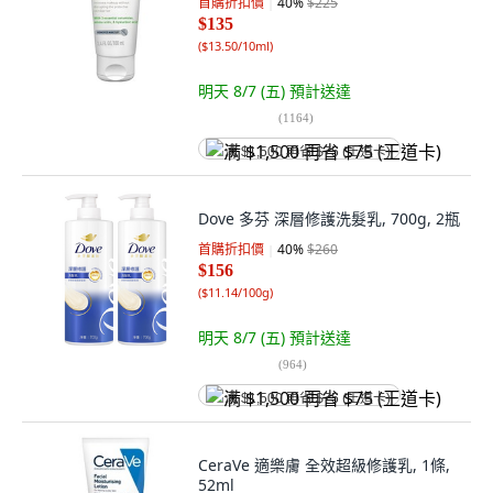
首購折扣價
40
%
$225
$135
(
$13.50/10ml
)
明天 8/7 (五)
預計送達
(
1164
)
满 $1,500 再省 $75 (王道卡)
Dove 多芬 深層修護洗髮乳, 700g, 2瓶
首購折扣價
40
%
$260
$156
(
$11.14/100g
)
明天 8/7 (五)
預計送達
(
964
)
满 $1,500 再省 $75 (王道卡)
CeraVe 適樂膚 全效超級修護乳, 1條,
52ml