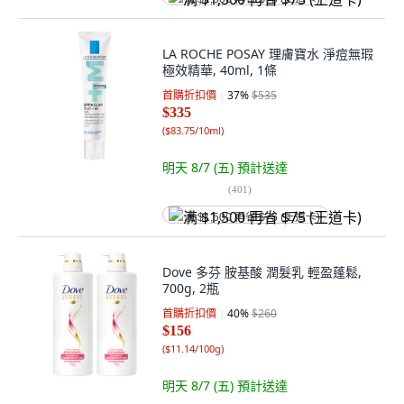
LA ROCHE POSAY 理膚寶水 淨痘無瑕
極效精華, 40ml, 1條
首購折扣價
37
%
$535
$335
(
$83.75/10ml
)
明天 8/7 (五)
預計送達
(
401
)
满 $1,500 再省 $75 (王道卡)
Dove 多芬 胺基酸 潤髮乳 輕盈蓬鬆,
700g, 2瓶
首購折扣價
40
%
$260
$156
(
$11.14/100g
)
明天 8/7 (五)
預計送達