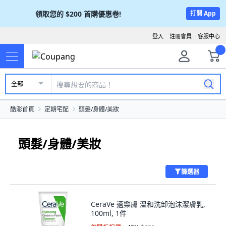
領取您的
$200
首購優惠卷!
打開 App
登入
註冊會員
客服中心
全部
酷澎首頁
定期宅配
頭髮/身體/美妝
頭髮/身體/美妝
篩選器
CeraVe 適樂膚 溫和洗卸泡沫潔膚乳,
100ml, 1件