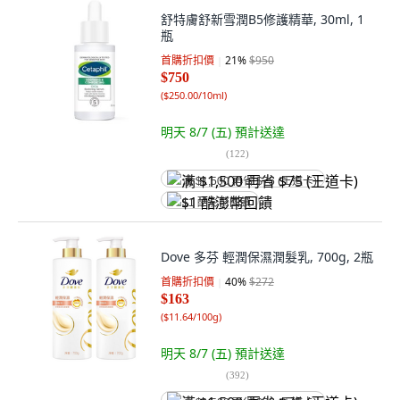
舒特膚舒新雪潤B5修護精華, 30ml, 1
瓶
首購折扣價
21
%
$950
$750
(
$250.00/10ml
)
明天 8/7 (五)
預計送達
(
122
)
满 $1,500 再省 $75 (王道卡)
$1 酷澎幣回饋
Dove 多芬 輕潤保濕潤髮乳, 700g, 2瓶
首購折扣價
40
%
$272
$163
(
$11.64/100g
)
明天 8/7 (五)
預計送達
(
392
)