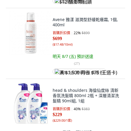
$12 酷澎幣回饋
Avene 雅漾 滋潤型舒緩乾癢霜, 1個,
400ml
首購折扣價
22
%
$899
$699
(
$17.48/10ml
)
明天 8/7 (五)
預計送達
(
27
)
满 $1,500 再省 $75 (王道卡)
head & shoulders 海倫仙度絲 清新
香氛洗髮精 800ml 2瓶 + 深層清潔洗
髮精 90ml組, 1組
首購折扣價
40
%
$383
$229
(
$229.00/1套
)