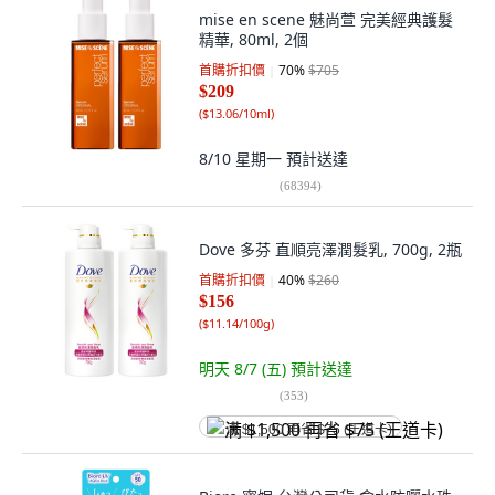
mise en scene 魅尚萱 完美經典護髮
精華, 80ml, 2個
首購折扣價
70
%
$705
$209
(
$13.06/10ml
)
8/10 星期一
預計送達
(
68394
)
Dove 多芬 直順亮澤潤髮乳, 700g, 2瓶
首購折扣價
40
%
$260
$156
(
$11.14/100g
)
明天 8/7 (五)
預計送達
(
353
)
满 $1,500 再省 $75 (王道卡)