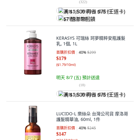
(
322
)
满 $1,500 再省 $75 (王道卡)
$7 酷澎幣回饋
KERASYS 可瑞絲 珂夢精粹安瓶護髮
乳, 1個, 1L
首購折扣價
40
%
$299
$179
(
$1.79/10ml
)
明天 8/7 (五)
預計送達
(
18
)
满 $1,500 再省 $75 (王道卡)
LUCIDO-L 樂絲朵 台灣公司貨 摩洛哥
護髮精華油, 60ml, 1件
首購折扣價
40
%
$245
$147