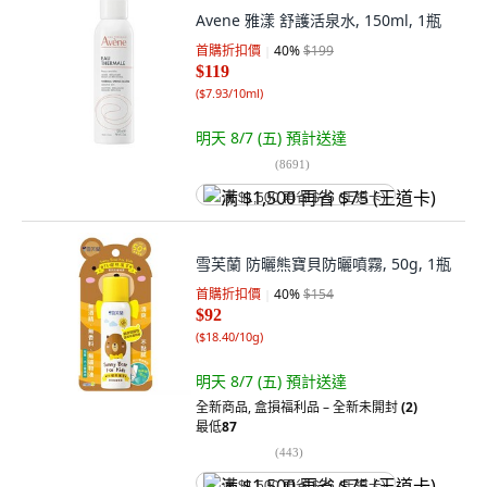
Avene 雅漾 舒護活泉水, 150ml, 1瓶
首購折扣價
40
%
$199
$119
(
$7.93/10ml
)
明天 8/7 (五)
預計送達
(
8691
)
满 $1,500 再省 $75 (王道卡)
雪芙蘭 防曬熊寶貝防曬噴霧, 50g, 1瓶
首購折扣價
40
%
$154
$92
(
$18.40/10g
)
明天 8/7 (五)
預計送達
全新商品
,
盒損福利品 – 全新未開封
(2)
最低
87
(
443
)
满 $1,500 再省 $75 (王道卡)