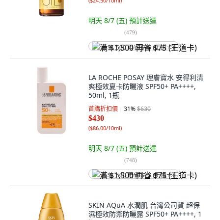
(
$24.50/10ml
)
明天 8/7 (五)
預計送達
(
479
)
满 $1,500 再省 $75 (王道卡)
LA ROCHE POSAY 理膚寶水 安得利清
爽極效夏卡防曬液 SPF50+ PA++++,
50ml, 1瓶
首購折扣價
31
%
$630
$430
(
$86.00/10ml
)
明天 8/7 (五)
預計送達
(
748
)
满 $1,500 再省 $75 (王道卡)
SKIN AQuA 水潤肌 台灣公司貨 超保
濕極效防禦防曬露 SPF50+ PA++++, 1