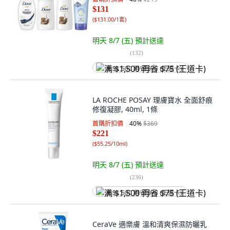
$131
(
$131.00/1套
)
明天 8/7 (五)
預計送達
(
132
)
满 $1,500 再省 $75 (王道卡)
LA ROCHE POSAY 理膚寶水 全面舒痕
修復凝膠, 40ml, 1條
首購折扣價
40
%
$369
$221
(
$55.25/10ml
)
明天 8/7 (五)
預計送達
(
236
)
满 $1,500 再省 $75 (王道卡)
CeraVe 適樂膚 溫和清爽保濕防曬乳