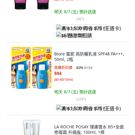
明天 8/7 (五)
預計送達
(
507
)
满 $1,500 再省 $75 (王道卡)
$6 酷澎幣回饋
Biore 蜜妮 高防曬乳液 SPF48 PA+++,
50ml, 2瓶
首購折扣價
40
%
$158
$94
(
$9.40/10ml
)
明天 8/7 (五)
預計送達
(
2297
)
满 $1,500 再省 $75 (王道卡)
LA ROCHE POSAY 理膚寶水 B5+全面
修復霜 升級版, 100ml, 1條