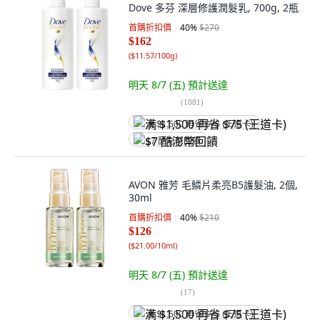
Dove 多芬 深層修護潤髮乳, 700g, 2瓶
首購折扣價
40
%
$270
$162
(
$11.57/100g
)
明天 8/7 (五)
預計送達
(
1081
)
满 $1,500 再省 $75 (王道卡)
$7 酷澎幣回饋
AVON 雅芳 毛鱗片柔亮B5護髮油, 2個,
30ml
首購折扣價
40
%
$210
$126
(
$21.00/10ml
)
明天 8/7 (五)
預計送達
(
17
)
满 $1,500 再省 $75 (王道卡)