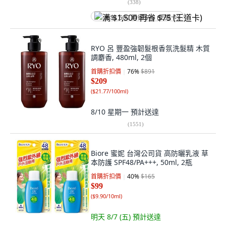
(
338
)
满 $1,500 再省 $75 (王道卡)
RYO 呂 豐盈強韌髮根香氛洗髮精 木質
調麝香, 480ml, 2個
首購折扣價
76
%
$891
$209
(
$21.77/100ml
)
8/10 星期一
預計送達
(
1551
)
Biore 蜜妮 台灣公司貨 高防曬乳液 草
本防護 SPF48/PA+++, 50ml, 2瓶
首購折扣價
40
%
$165
$99
(
$9.90/10ml
)
明天 8/7 (五)
預計送達