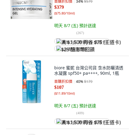
首購折扣價
34
%
$579
$379
(
$75.80/10ml
)
明天 8/7 (五)
預計送達
(
267
)
满 $1,500 再省 $75 (王道卡)
$29 酷澎幣回饋
biore 蜜妮 台灣公司貨 含水防曬清透
水凝露 spf50+ pa++++, 90ml, 1瓶
首購折扣價
40
%
$179
$107
(
$11.89/10ml
)
明天 8/7 (五)
預計送達
(
409
)
满 $1,500 再省 $75 (王道卡)