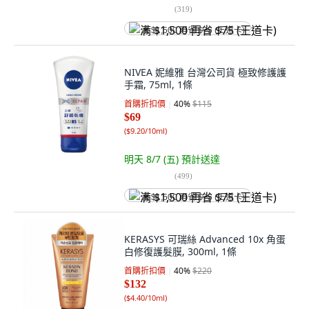
(
319
)
满 $1,500 再省 $75 (王道卡)
NIVEA 妮維雅 台灣公司貨 極致修護護
手霜, 75ml, 1條
首購折扣價
40
%
$115
$69
(
$9.20/10ml
)
明天 8/7 (五)
預計送達
(
499
)
满 $1,500 再省 $75 (王道卡)
KERASYS 可瑞絲 Advanced 10x 角蛋
白修復護髮膜, 300ml, 1條
首購折扣價
40
%
$220
$132
(
$4.40/10ml
)