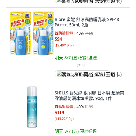
满 $1,500 再省 $75 (王道卡)
Biore 蜜妮 舒涼高防曬乳液 SPF48
PA+++, 50ml, 2瓶
首購折扣價
40
%
$158
$94
(
$9.40/10ml
)
明天 8/7 (五)
預計送達
(
953
)
满 $1,500 再省 $75 (王道卡)
SHILLS 舒兒絲 很耐曬 日本製 超清爽
零油感防曬冰鎮噴霧, 90g, 1件
首購折扣價
40
%
$199
$119
(
$13.22/10g
)
明天 8/7 (五)
預計送達