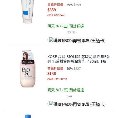
首購折扣價
35
%
$559
$359
(
$35.90/10ml
)
明天 8/7 (五)
預計送達
(
13431
)
满 $1,500 再省 $75 (王道卡)
KOSE 高絲 BIOLISS 苾歐莉絲 PURE系
列 毛躁對策修護潤髮乳, 480ml, 1瓶
首購折扣價
40
%
$227
$136
(
$28.33/100ml
)
明天 8/7 (五)
預計送達
(
74
)
满 $1,500 再省 $75 (王道卡)