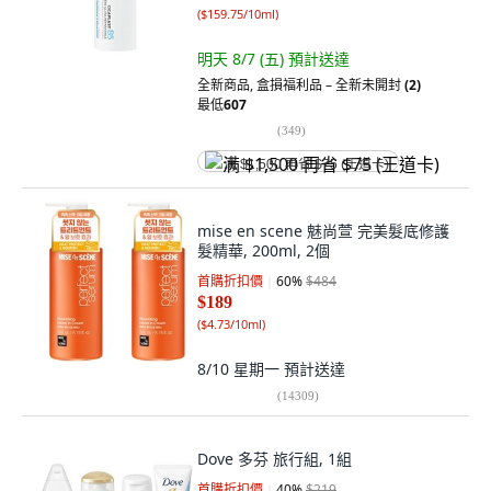
(
$159.75/10ml
)
明天 8/7 (五)
預計送達
全新商品
,
盒損福利品 – 全新未開封
(2)
最低
607
(
349
)
满 $1,500 再省 $75 (王道卡)
mise en scene 魅尚萱 完美髮底修護
髮精華, 200ml, 2個
首購折扣價
60
%
$484
$189
(
$4.73/10ml
)
8/10 星期一
預計送達
(
14309
)
Dove 多芬 旅行組, 1組
首購折扣價
40
%
$219