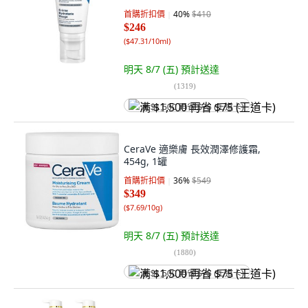
首購折扣價
40
%
$410
$246
(
$47.31/10ml
)
明天 8/7 (五)
預計送達
(
1319
)
满 $1,500 再省 $75 (王道卡)
CeraVe 適樂膚 長效潤澤修護霜,
454g, 1罐
首購折扣價
36
%
$549
$349
(
$7.69/10g
)
明天 8/7 (五)
預計送達
(
1880
)
满 $1,500 再省 $75 (王道卡)