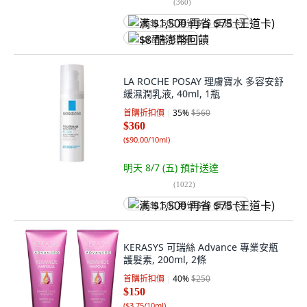
(
360
)
满 $1,500 再省 $75 (王道卡)
$8 酷澎幣回饋
LA ROCHE POSAY 理膚寶水 多容安舒
緩濕潤乳液, 40ml, 1瓶
首購折扣價
35
%
$560
$360
(
$90.00/10ml
)
明天 8/7 (五)
預計送達
(
1022
)
满 $1,500 再省 $75 (王道卡)
KERASYS 可瑞絲 Advance 專業安瓶
護髮素, 200ml, 2條
首購折扣價
40
%
$250
$150
(
$3.75/10ml
)