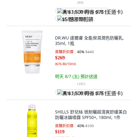
(
64
)
满 $1,500 再省 $75 (王道卡)
$5 酷澎幣回饋
DR.WU 達爾膚 全能保濕潤色防曬乳,
35ml, 1瓶
首購折扣價
40
%
$449
$269
(
$76.86/10ml
)
明天 8/7 (五)
預計送達
(
181
)
满 $1,500 再省 $75 (王道卡)
SHILLS 舒兒絲 很耐曬超清爽舒緩美白
防曬冰鎮噴霧 SPF50+, 180ml, 1件
首購折扣價
40
%
$199
$119