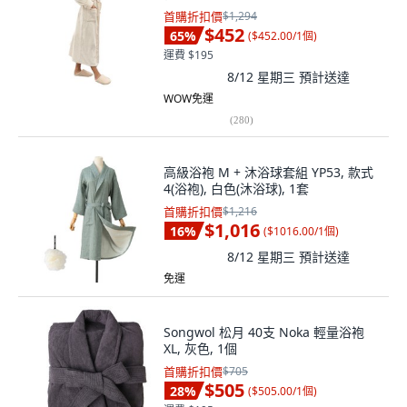
首購折扣價
$1,294
$452
65
%
(
$452.00/1個
)
運費 $195
8/12 星期三
預計送達
WOW免運
(
280
)
高級浴袍 M + 沐浴球套組 YP53, 款式
4(浴袍), 白色(沐浴球), 1套
首購折扣價
$1,216
$1,016
16
%
(
$1016.00/1個
)
8/12 星期三
預計送達
免運
Songwol 松月 40支 Noka 輕量浴袍
XL, 灰色, 1個
首購折扣價
$705
$505
28
%
(
$505.00/1個
)