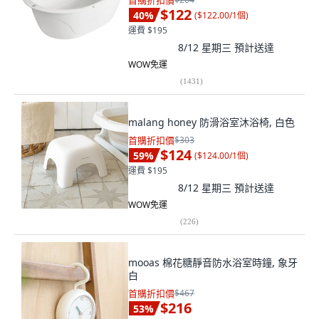
首購折扣價
$122
40
%
(
$122.00/1個
)
運費 $195
8/12 星期三
預計送達
WOW免運
(
1431
)
malang honey 防滑浴室沐浴椅, 白色
首購折扣價
$303
$124
59
%
(
$124.00/1個
)
運費 $195
8/12 星期三
預計送達
WOW免運
(
226
)
mooas 棉花糖靜音防水浴室時鐘, 象牙
白
首購折扣價
$467
$216
53
%