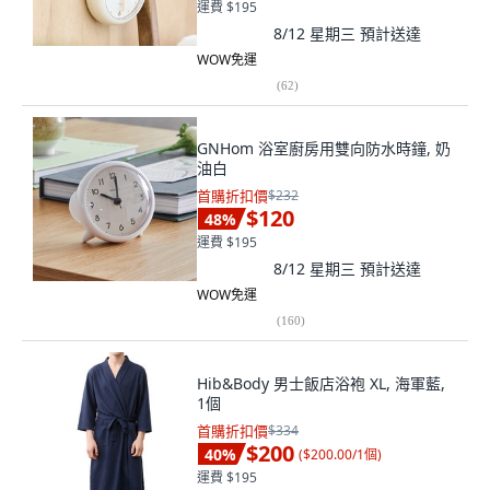
運費 $195
8/12 星期三
預計送達
WOW免運
(
62
)
GNHom 浴室廚房用雙向防水時鐘, 奶
油白
首購折扣價
$232
$120
48
%
運費 $195
8/12 星期三
預計送達
WOW免運
(
160
)
Hib&Body 男士飯店浴袍 XL, 海軍藍,
1個
首購折扣價
$334
$200
40
%
(
$200.00/1個
)
運費 $195