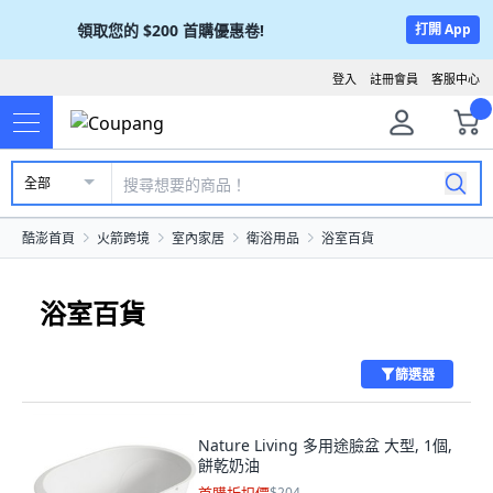
領取您的
$200
首購優惠卷!
打開 App
登入
註冊會員
客服中心
全部
酷澎首頁
火箭跨境
室內家居
衛浴用品
浴室百貨
浴室百貨
篩選器
Nature Living 多用途臉盆 大型, 1個,
餅乾奶油
$204