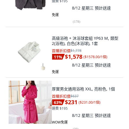
運費 $195
8/12 星期三
預計送達
免運
(
178
)
高級浴袍 + 沐浴球套組 YP63 M, 類型
2(浴袍), 白色(沐浴球), 1套
首購折扣價
$1,778
$1,578
11
%
(
$1578.00/1個
)
8/12 星期三
預計送達
免運
厚實男女通用浴袍 XXL, 亮粉色, 1個
首購折扣價
$637
$231
63
%
(
$231.00/1個
)
運費 $195
8/12 星期三
預計送達
WOW免運
(
30
)