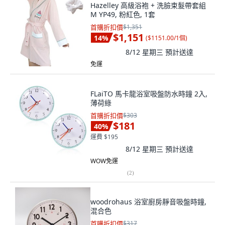
Hazelley 高級浴袍 + 洗臉束髮帶套組
M YP49, 粉紅色, 1套
首購折扣價
$1,351
$1,151
14
%
(
$1151.00/1個
)
8/12 星期三
預計送達
免運
FLaiTO 馬卡龍浴室吸盤防水時鐘 2入,
薄荷綠
首購折扣價
$303
$181
40
%
運費 $195
8/12 星期三
預計送達
WOW免運
(
2
)
woodrohaus 浴室廚房靜音吸盤時鐘,
混合色
首購折扣價
$317