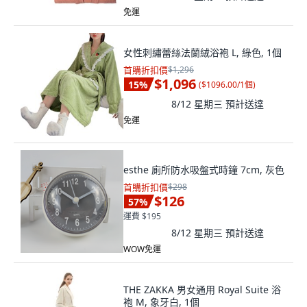
免運
女性刺繡蕾絲法蘭絨浴袍 L, 綠色, 1個
首購折扣價
$1,296
$1,096
15
%
(
$1096.00/1個
)
8/12 星期三
預計送達
免運
esthe 廁所防水吸盤式時鐘 7cm, 灰色
首購折扣價
$298
$126
57
%
運費 $195
8/12 星期三
預計送達
WOW免運
THE ZAKKA 男女通用 Royal Suite 浴
袍 M, 象牙白, 1個