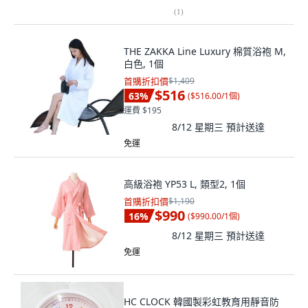
(
1
)
THE ZAKKA Line Luxury 棉質浴袍 M,
白色, 1個
首購折扣價
$1,409
$516
63
%
(
$516.00/1個
)
運費 $195
8/12 星期三
預計送達
免運
高級浴袍 YP53 L, 類型2, 1個
首購折扣價
$1,190
$990
16
%
(
$990.00/1個
)
8/12 星期三
預計送達
免運
HC CLOCK 韓國製彩虹教育用靜音防