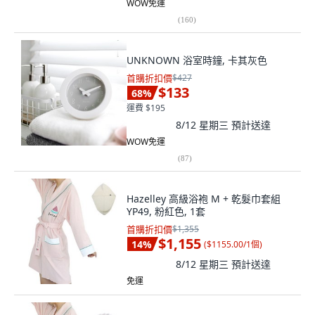
WOW免運
(
160
)
UNKNOWN 浴室時鐘, 卡其灰色
首購折扣價
$427
$133
68
%
運費 $195
8/12 星期三
預計送達
WOW免運
(
87
)
Hazelley 高級浴袍 M + 乾髮巾套組
YP49, 粉紅色, 1套
首購折扣價
$1,355
$1,155
14
%
(
$1155.00/1個
)
8/12 星期三
預計送達
免運