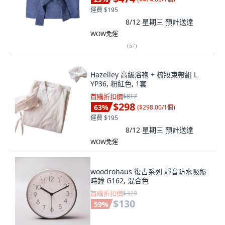
運費 $195
8/12 星期三
預計送達
WOW免運
(
57
)
Hazelley 高級浴袍 + 梳妝束帶組 L
YP36, 粉紅色, 1套
首購折扣價
$817
$298
63
%
(
$298.00/1個
)
運費 $195
8/12 星期三
預計送達
WOW免運
woodrohaus 復古系列 靜音防水吸盤
時鐘 G162, 混合色
首購折扣價
$320
$130
59
%