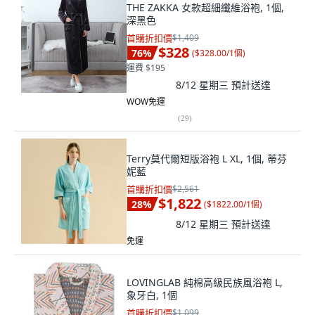
THE ZAKKA 女款超細纖維浴袍, 1個,
深黑色
首購折扣價
$1,409
$328
76
%
(
$328.00/1個
)
運費 $195
8/12 星期三
預計送達
WOW免運
(
29
)
Terry莫代爾短版浴袍 L XL, 1個, 蒂芬
妮藍
首購折扣價
$2,561
$1,822
28
%
(
$1822.00/1個
)
8/12 星期三
預計送達
免運
LOVINGLAB 純棉高級民族風浴袍 L,
象牙白, 1個
首購折扣價
$1,099