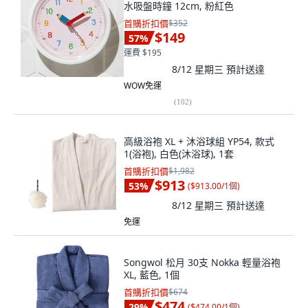
水吸盤時鐘 12cm, 粉紅色
首購折扣價
$352
$149
57
%
運費 $195
8/12 星期三
預計送達
WOW免運
(
102
)
高級浴袍 XL + 沐浴球組 YP54, 款式
1(浴袍), 白色(沐浴球), 1套
首購折扣價
$1,982
$913
53
%
(
$913.00/1個
)
8/12 星期三
預計送達
免運
Songwol 松月 30支 Nokka 輕量浴袍
XL, 藍色, 1個
首購折扣價
$674
$474
29
%
(
$474.00/1個
)