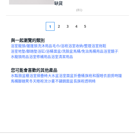
缺貨
(
81
)
2
3
4
5
1
與一起瀏覽的類別
浴室龍頭/蓮蓬頭
洗沐用品
毛巾/浴袍
浴室收納/整理
浴室拖鞋
浴室地墊/腳踏墊
浴缸/浴桶
面盆/洗臉盆
馬桶/免治馬桶用品
浴室鏡子
水龍頭用品
浴室修補用品
浴室清潔用品
您可能會喜歡的其他產品
水瓢
臉盆櫃
浴室摺疊椅
大水盆
浴室面盆
折疊桶
旗袍
和服睡衣
廚房時鐘
馬桶腳踏凳
冬天睡袍
流沙畫
不鏽鋼面盆
長旗袍
透明椅