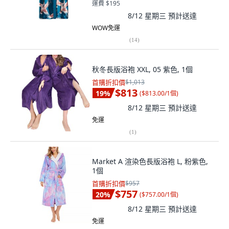
運費 $195
8/12 星期三
預計送達
WOW免運
(
14
)
秋冬長版浴袍 XXL, 05 紫色, 1個
首購折扣價
$1,013
$813
19
%
(
$813.00/1個
)
8/12 星期三
預計送達
免運
(
1
)
Market A 渲染色長版浴袍 L, 粉紫色,
1個
首購折扣價
$957
$757
20
%
(
$757.00/1個
)
8/12 星期三
預計送達
免運