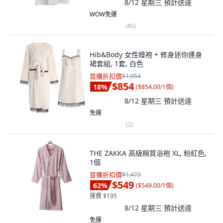
8/12 星期三
預計送達
WOW免運
(
85
)
Hib&Body 女性睡袍 + 修身迷你連身
裙套組, 1套, 白色
首購折扣價
$1,054
$854
18
%
(
$854.00/1個
)
8/12 星期三
預計送達
免運
(
2
)
THE ZAKKA 高級棉質浴袍 XL, 粉紅色,
1個
首購折扣價
$1,473
$549
62
%
(
$549.00/1個
)
運費 $195
8/12 星期三
預計送達
免運