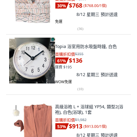
$768
30
%
(
$768.00/1個
)
8/12 星期三
預計送達
免運
(
36
)
Topia 浴室用防水吸盤時鐘, 白色
首購折扣價
$355
$136
61
%
運費 $195
8/12 星期三
預計送達
WOW免運
(
10
)
高級浴袍 L + 浴球組 YP54, 類型2(浴
袍), 白色(浴球), 1套
首購折扣價
$1,982
$913
53
%
(
$913.00/1個
)
8/12 星期三
預計送達