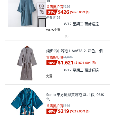
個
首購折扣價
$626
$426
31
%
(
$426.00/1個
)
運費 $195
8/12 星期三
預計送達
WOW免運
(
1
)
純棉浴巾浴袍 L AA678-2, 灰色, 1個
首購折扣價
$1,821
$1,621
10
%
(
$1621.00/1個
)
8/12 星期三
預計送達
免運
Sonio 東方風絲質浴袍 XL, 1個, 06藍
色
首購折扣價
$366
$219
40
%
(
$219.00/1個
)