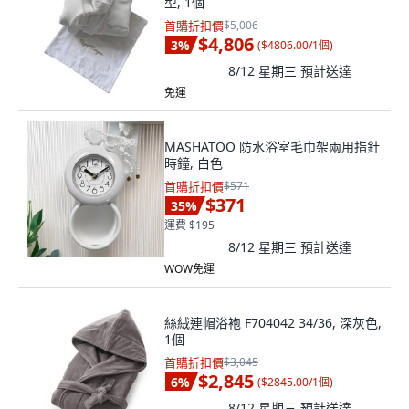
型, 1個
首購折扣價
$5,006
$4,806
3
%
(
$4806.00/1個
)
8/12 星期三
預計送達
免運
MASHATOO 防水浴室毛巾架兩用指針
時鐘, 白色
首購折扣價
$571
$371
35
%
運費 $195
8/12 星期三
預計送達
WOW免運
絲絨連帽浴袍 F704042 34/36, 深灰色,
1個
首購折扣價
$3,045
$2,845
6
%
(
$2845.00/1個
)
8/12 星期三
預計送達