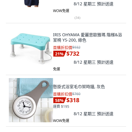
8/12 星期三
預計送達
WOW免運
(
34
)
IRIS OHYAMA 愛麗思歐雅瑪 階梯&浴
室椅 YS-200, 綠色
首購折扣價
$932
$732
21
%
8/12 星期三
預計送達
免運
懸掛式浴室毛巾架時鐘, 灰色
首購折扣價
$760
$318
58
%
運費 $195
8/12 星期三
預計送達
WOW免運