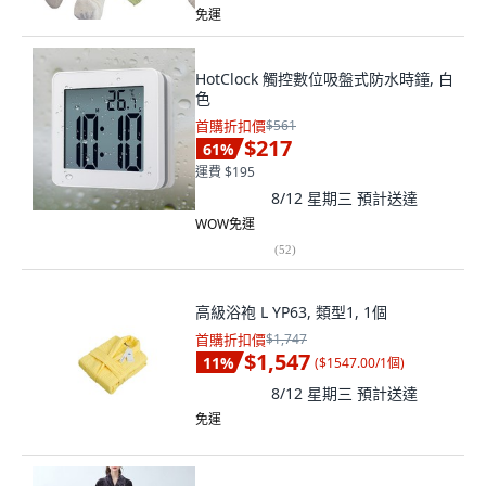
免運
HotClock 觸控數位吸盤式防水時鐘, 白
色
首購折扣價
$561
$217
61
%
運費 $195
8/12 星期三
預計送達
WOW免運
(
52
)
高級浴袍 L YP63, 類型1, 1個
首購折扣價
$1,747
$1,547
11
%
(
$1547.00/1個
)
8/12 星期三
預計送達
免運