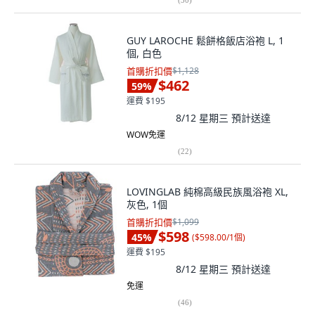
GUY LAROCHE 鬆餅格飯店浴袍 L, 1
個, 白色
首購折扣價
$1,128
$462
59
%
運費 $195
8/12 星期三
預計送達
WOW免運
(
22
)
LOVINGLAB 純棉高級民族風浴袍 XL,
灰色, 1個
首購折扣價
$1,099
$598
45
%
(
$598.00/1個
)
運費 $195
8/12 星期三
預計送達
免運
(
46
)