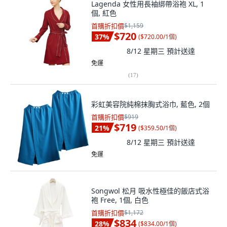
Lagenda 女性用長袖綁帶浴袍 XL, 1
個, 紅色
首購折扣價
$1,159
$720
37
%
(
$720.00/1個
)
8/12 星期三
預計送達
免運
(
17
)
彩虹美容院純棉抹胸式浴巾, 藍色, 2個
首購折扣價
$919
$719
21
%
(
$359.50/1個
)
8/12 星期三
預計送達
免運
Songwol 松月 吸水性極佳的飯店式浴
袍 Free, 1個, 白色
首購折扣價
$1,172
$834
28
%
(
$834.00/1個
)