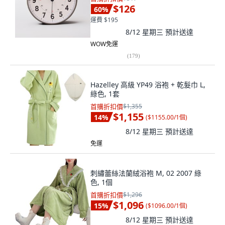
$126
60
%
運費 $195
8/12 星期三
預計送達
WOW免運
(
179
)
Hazelley 高級 YP49 浴袍 + 乾髮巾 L,
綠色, 1套
首購折扣價
$1,355
$1,155
14
%
(
$1155.00/1個
)
8/12 星期三
預計送達
免運
刺繡蕾絲法蘭絨浴袍 M, 02 2007 綠
色, 1個
首購折扣價
$1,296
$1,096
15
%
(
$1096.00/1個
)
8/12 星期三
預計送達