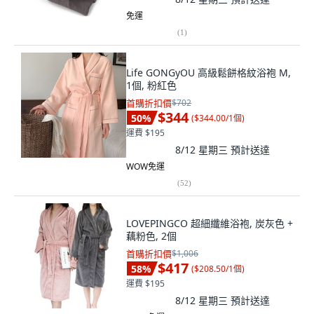
免運
(
1
)
Life GONGyOU 高級鬆餅格紋浴袍 M,
1個, 粉紅色
首購折扣價
$702
$344
50
%
(
$344.00/1個
)
運費 $195
8/12 星期三
預計送達
WOW免運
(
52
)
LOVEPINGCO 超細纖維浴袍, 炭灰色 +
藕粉色, 2個
首購折扣價
$1,006
$417
58
%
(
$208.50/1個
)
運費 $195
8/12 星期三
預計送達