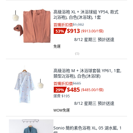
高級浴袍 XL + 沐浴球組 YP54, 款式
2(浴袍), 白色(沐浴球), 1套
首購折扣價
$1,982
$913
53
%
(
$913.00/1個
)
8/12 星期三
預計送達
免運
(
1
)
高級浴袍 M + 沐浴球套裝 YP61, 1套,
類型2(浴袍), 白色(沐浴球)
首購折扣價
$685
$485
29
%
(
$485.00/1個
)
運費 $195
8/12 星期三
預計送達
WOW免運
Sonio 簡約素色浴袍 XL, 05 湖水藍, 1