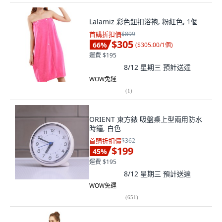
Lalamiz 彩色鈕扣浴袍, 粉紅色, 1個
首購折扣價
$899
$305
66
%
(
$305.00/1個
)
運費 $195
8/12 星期三
預計送達
WOW免運
(
1
)
ORIENT 東方錶 吸盤桌上型兩用防水
時鐘, 白色
首購折扣價
$362
$199
45
%
運費 $195
8/12 星期三
預計送達
WOW免運
(
651
)