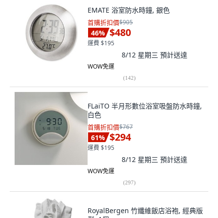
EMATE 浴室防水時鐘, 銀色
首購折扣價
$905
$480
46
%
運費 $195
8/12 星期三
預計送達
WOW免運
(
142
)
FLaiTO 半月形數位浴室吸盤防水時鐘,
白色
首購折扣價
$767
$294
61
%
運費 $195
8/12 星期三
預計送達
WOW免運
(
297
)
RoyalBergen 竹纖維飯店浴袍, 經典版