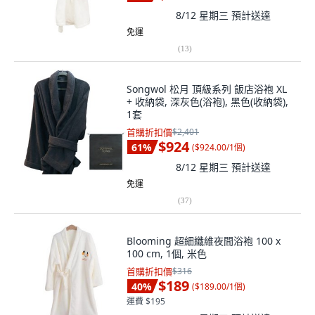
8/12 星期三
預計送達
免運
(
13
)
Songwol 松月 頂級系列 飯店浴袍 XL
+ 收納袋, 深灰色(浴袍), 黑色(收納袋),
1套
首購折扣價
$2,401
$924
61
%
(
$924.00/1個
)
8/12 星期三
預計送達
免運
(
37
)
Blooming 超細纖維夜間浴袍 100 x
100 cm, 1個, 米色
首購折扣價
$316
$189
40
%
(
$189.00/1個
)
運費 $195