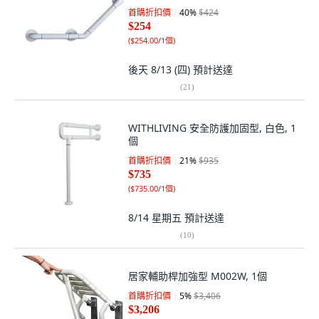
首購折扣價
40
%
$424
$254
(
$254.00/1個
)
後天 8/13 (四)
預計送達
(
21
)
WITHLIVING 安全防護加固型, 白色, 1
個
首購折扣價
21
%
$935
$735
(
$735.00/1個
)
8/14 星期五
預計送達
(
10
)
居家輔助桿加強型 M002W, 1個
首購折扣價
5
%
$3,406
$3,206