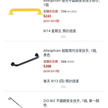
Alleophom 夜光不鏽鋼安全扶手把手,
1個
首購折扣價
75
%
$1,003
$241
(
$241.00/1個
)
8/14 星期五
預計送達
(
31
)
Alleophom 鋁製現代浴室扶手, 1個,
黑色
首購折扣價
58
%
$506
$208
(
$208.00/1個
)
後天 8/13 (四)
預計送達
(
31
)
ZiO-BiZ 不鏽鋼安全扶手, 1個, 單一顏
色