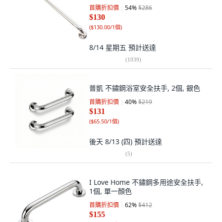
首購折扣價
54
%
$286
$130
(
$130.00/1個
)
8/14 星期五
預計送達
(
1039
)
普凱 不鏽鋼浴室安全扶手, 2個, 銀色
首購折扣價
40
%
$219
$131
(
$65.50/1個
)
後天 8/13 (四)
預計送達
(
5
)
I Love Home 不鏽鋼多用途安全扶手,
1個, 單一顏色
首購折扣價
62
%
$412
$155