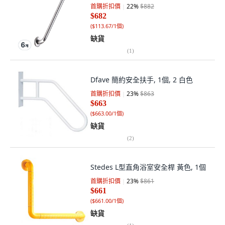
首購折扣價
22
%
$882
$682
(
$113.67/1個
)
缺貨
(
1
)
Dfave 簡約安全扶手, 1個, 2 白色
首購折扣價
23
%
$863
$663
(
$663.00/1個
)
缺貨
(
2
)
Stedes L型直角浴室安全桿 黃色, 1個
首購折扣價
23
%
$861
$661
(
$661.00/1個
)
缺貨