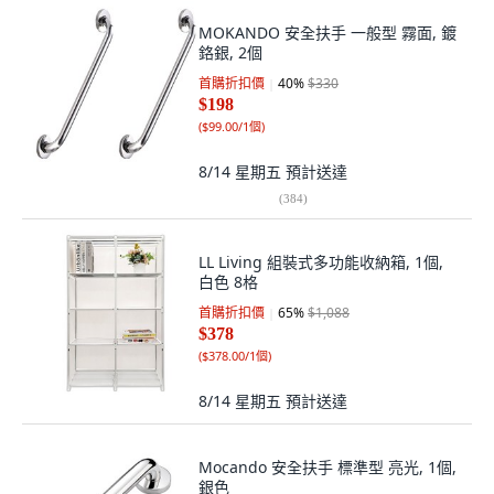
MOKANDO 安全扶手 一般型 霧面, 鍍
鉻銀, 2個
首購折扣價
40
%
$330
$198
(
$99.00/1個
)
8/14 星期五
預計送達
(
384
)
LL Living 組裝式多功能收納箱, 1個,
白色 8格
首購折扣價
65
%
$1,088
$378
(
$378.00/1個
)
8/14 星期五
預計送達
Mocando 安全扶手 標準型 亮光, 1個,
銀色