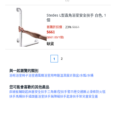
(
1
)
Stedes L型直角浴室安全扶手 白色, 1
個
首購折扣價
23
%
$861
$661
(
$661.00/1個
)
缺貨
2
1
與一起瀏覽的類別
浴袍
浴室椅子
浴室通風機
浴室用時鐘
溫濕度計
臉盆/水瓢/水桶
您可能會喜歡的其他產品
斜坡板
輔助起床器
安全扶手
三角錐
l型扶手
警示燈
交通錐
止滑條
防火毯
扶手
馬桶扶手
插頭蓋
浴室扶手
無障礙扶手
起身扶手架
兒童安全蓋