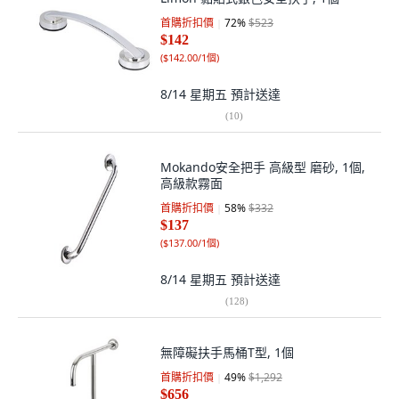
首購折扣價
72
%
$523
$142
(
$142.00/1個
)
8/14 星期五
預計送達
(
10
)
Mokando安全把手 高級型 磨砂, 1個,
高級款霧面
首購折扣價
58
%
$332
$137
(
$137.00/1個
)
8/14 星期五
預計送達
(
128
)
無障礙扶手馬桶T型, 1個
首購折扣價
49
%
$1,292
$656