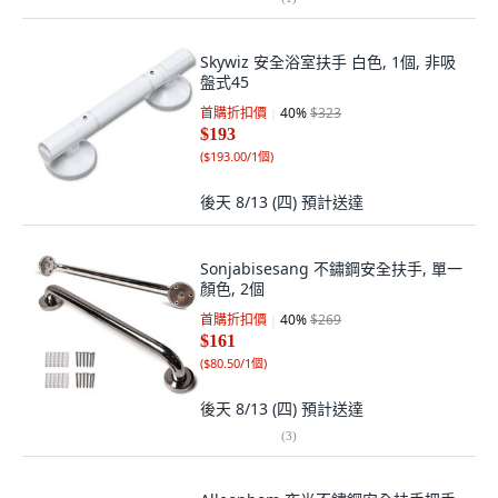
Skywiz 安全浴室扶手 白色, 1個, 非吸
盤式45
首購折扣價
40
%
$323
$193
(
$193.00/1個
)
後天 8/13 (四)
預計送達
Sonjabisesang 不鏽鋼安全扶手, 單一
顏色, 2個
首購折扣價
40
%
$269
$161
(
$80.50/1個
)
後天 8/13 (四)
預計送達
(
3
)