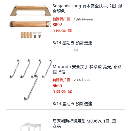
Sonjabisesang 實木安全扶手, 2個, 混
合顏色
首購折扣價
18
%
$1,092
$892
(
$446.00/1個
)
8/14 星期五
預計送達
(
3
)
Mocando 安全扶手 標準型 亮光, 鍍鉻
銀, 5個
首購折扣價
23
%
$865
$665
(
$133.00/1個
)
8/14 星期五
預計送達
居家輔助桿通用型 M006W, 1個, 單一
商品