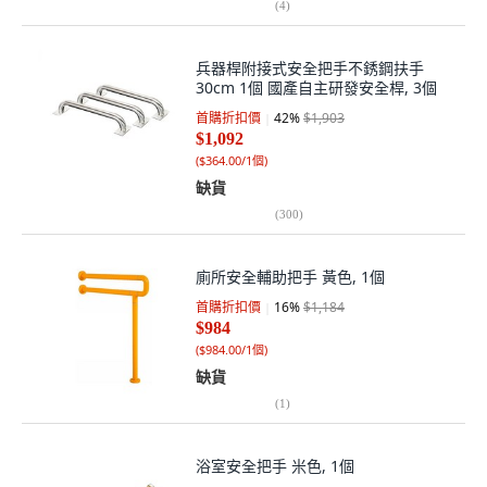
(
4
)
兵器桿附接式安全把手不銹鋼扶手
30cm 1個 國產自主研發安全桿, 3個
首購折扣價
42
%
$1,903
$1,092
(
$364.00/1個
)
缺貨
(
300
)
廁所安全輔助把手 黃色, 1個
首購折扣價
16
%
$1,184
$984
(
$984.00/1個
)
缺貨
(
1
)
浴室安全把手 米色, 1個