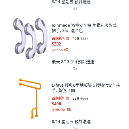
8/14 星期五
預計送達
(
81
)
Joinmade 浴室安全桿 免鑽孔吸盤式
把手, 3個, 混合色
首購折扣價
40
%
$337
$202
(
$67.33/1個
)
後天 8/13 (四)
預計送達
(
5
)
D.fave 經典U型地板雙支撐強化安全扶
手, 黃色, 1個
首購折扣價
28
%
$698
$498
(
$498.00/1個
)
8/14 星期五
預計送達
(
1
)