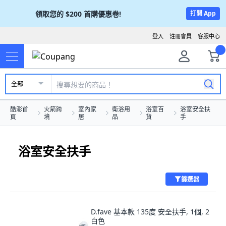
領取您的
$200
首購優惠卷!
打開 App
登入
註冊會員
客服中心
全部
酷澎首
火箭跨
室內家
衛浴用
浴室百
浴室安全扶
頁
境
居
品
貨
手
浴室安全扶手
篩選器
D.fave 基本款 135度 安全扶手, 1個, 2
白色