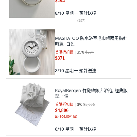
$294
8/10 星期一
預計送達
(
297
)
MASHATOO 防水浴室毛巾架兩用指針
時鐘, 白色
首購折扣價
35
%
$571
$371
8/10 星期一
預計送達
RoyalBergen 竹纖維飯店浴袍, 經典版
型, 1個
首購折扣價
3
%
$5,006
$4,806
(
$4806.00/1個
)
8/10 星期一
預計送達