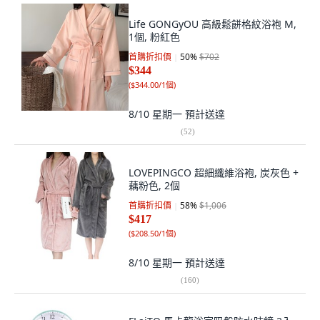
Life GONGyOU 高級鬆餅格紋浴袍 M,
1個, 粉紅色
首購折扣價
50
%
$702
$344
(
$344.00/1個
)
8/10 星期一
預計送達
(
52
)
LOVEPINGCO 超細纖維浴袍, 炭灰色 +
藕粉色, 2個
首購折扣價
58
%
$1,006
$417
(
$208.50/1個
)
8/10 星期一
預計送達
(
160
)