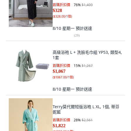
首購折扣價
76
%
$1,409
$328
(
$328.00/1個
)
8/10 星期一
預計送達
(
29
)
高級浴袍 L + 洗臉毛巾組 YP53, 類型4,
1套
首購折扣價
15
%
$1,267
$1,067
(
$1067.00/1個
)
8/10 星期一
預計送達
Terry莫代爾短版浴袍 L XL, 1個, 蒂芬
妮藍
首購折扣價
28
%
$2,561
$1,822