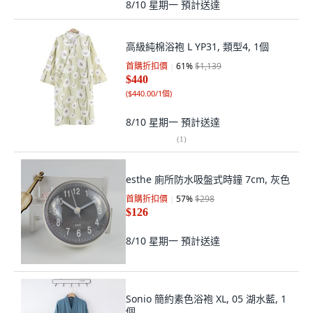
8/10 星期一
預計送達
高級純棉浴袍 L YP31, 類型4, 1個
首購折扣價
61
%
$1,139
$440
(
$440.00/1個
)
8/10 星期一
預計送達
(
1
)
esthe 廁所防水吸盤式時鐘 7cm, 灰色
首購折扣價
57
%
$298
$126
8/10 星期一
預計送達
Sonio 簡約素色浴袍 XL, 05 湖水藍, 1
個