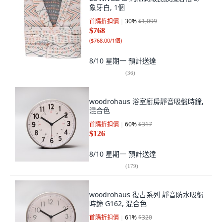
象牙白, 1個
首購折扣價
30
%
$1,099
$768
(
$768.00/1個
)
8/10 星期一
預計送達
(
36
)
woodrohaus 浴室廚房靜音吸盤時鐘,
混合色
首購折扣價
60
%
$317
$126
8/10 星期一
預計送達
(
179
)
woodrohaus 復古系列 靜音防水吸盤
時鐘 G162, 混合色
首購折扣價
61
%
$320