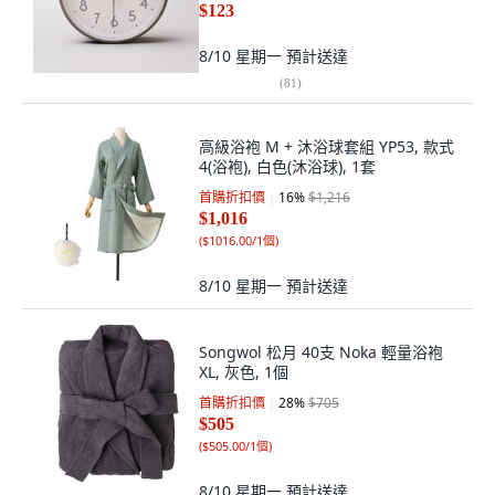
$123
8/10 星期一
預計送達
(
81
)
高級浴袍 M + 沐浴球套組 YP53, 款式
4(浴袍), 白色(沐浴球), 1套
首購折扣價
16
%
$1,216
$1,016
(
$1016.00/1個
)
8/10 星期一
預計送達
Songwol 松月 40支 Noka 輕量浴袍
XL, 灰色, 1個
首購折扣價
28
%
$705
$505
(
$505.00/1個
)
8/10 星期一
預計送達