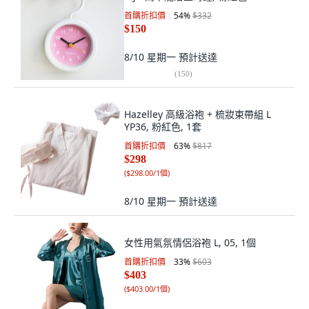
首購折扣價
54
%
$332
$150
8/10 星期一
預計送達
(
150
)
Hazelley 高級浴袍 + 梳妝束帶組 L
YP36, 粉紅色, 1套
首購折扣價
63
%
$817
$298
(
$298.00/1個
)
8/10 星期一
預計送達
女性用氣氛情侶浴袍 L, 05, 1個
首購折扣價
33
%
$603
$403
(
$403.00/1個
)