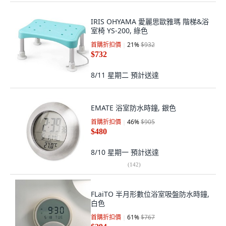
IRIS OHYAMA 愛麗思歐雅瑪 階梯&浴
室椅 YS-200, 綠色
首購折扣價
21
%
$932
$732
8/11 星期二
預計送達
EMATE 浴室防水時鐘, 銀色
首購折扣價
46
%
$905
$480
8/10 星期一
預計送達
(
142
)
FLaiTO 半月形數位浴室吸盤防水時鐘,
白色
首購折扣價
61
%
$767