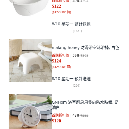
首購折扣價
40
%
$204
$122
(
$122.00/1個
)
8/10 星期一
預計送達
(
1431
)
malang honey 防滑浴室沐浴椅, 白色
首購折扣價
59
%
$303
$124
(
$124.00/1個
)
8/10 星期一
預計送達
(
226
)
GNHom 浴室廚房用雙向防水時鐘, 奶
油白
首購折扣價
48
%
$232
$120