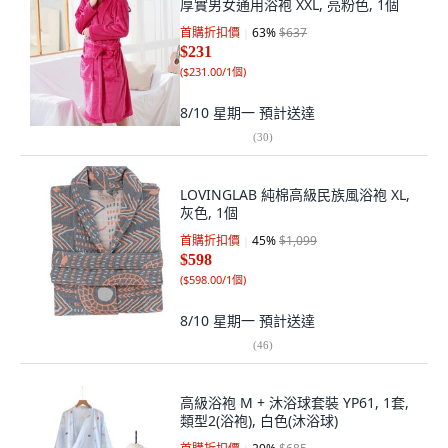
厚實男女通用浴袍 XXL, 亮粉色, 1個
首購折扣價
63
%
$637
$231
(
$231.00/1個
)
8/10 星期一
預計送達
(
30
)
LOVINGLAB 純棉高級民族風浴袍 XL,
灰色, 1個
首購折扣價
45
%
$1,099
$598
(
$598.00/1個
)
8/10 星期一
預計送達
(
46
)
高級浴袍 M + 沐浴球套裝 YP61, 1套,
類型2(浴袍), 白色(沐浴球)