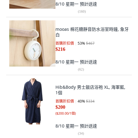
8/10 星期一
預計送達
(
160
)
mooas 棉花糖靜音防水浴室時鐘, 象牙
白
首購折扣價
53
%
$467
$216
8/10 星期一
預計送達
(
62
)
Hib&Body 男士飯店浴袍 XL, 海軍藍,
1個
首購折扣價
40
%
$334
$200
(
$200.00/1個
)
8/10 星期一
預計送達
(
34
)