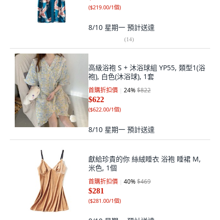
(
$219.00/1個
)
8/10 星期一
預計送達
(
14
)
高級浴袍 S + 沐浴球組 YP55, 類型1(浴
袍), 白色(沐浴球), 1套
首購折扣價
24
%
$822
$622
(
$622.00/1個
)
8/10 星期一
預計送達
獻給珍貴的你 絲絨睡衣 浴袍 睡裙 M,
米色, 1個
首購折扣價
40
%
$469
$281
(
$281.00/1個
)