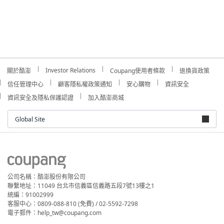
Investor Relations
關於酷澎
Coupang使用者條款
退換貨政策
信任管理中心
顧客隱私權政策通知
安心購物
資訊安全
資訊安全及隱私保護認證
加入酷澎商城
Global Site
公司名稱：酷澎股份有限公司
聯繫地址：11049 台北市信義區信義路五段7號13樓之1
統編：91002999
客服中心：0809-088-810 (免費) / 02-5592-7298
電子郵件：help_tw@coupang.com