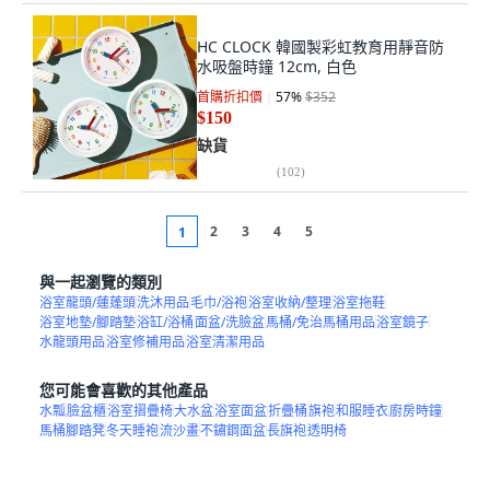
HC CLOCK 韓國製彩虹教育用靜音防
水吸盤時鐘 12cm, 白色
首購折扣價
57
%
$352
$150
缺貨
(
102
)
2
3
4
5
1
與一起瀏覽的類別
浴室龍頭/蓮蓬頭
洗沐用品
毛巾/浴袍
浴室收納/整理
浴室拖鞋
浴室地墊/腳踏墊
浴缸/浴桶
面盆/洗臉盆
馬桶/免治馬桶用品
浴室鏡子
水龍頭用品
浴室修補用品
浴室清潔用品
您可能會喜歡的其他產品
水瓢
臉盆櫃
浴室摺疊椅
大水盆
浴室面盆
折疊桶
旗袍
和服睡衣
廚房時鐘
馬桶腳踏凳
冬天睡袍
流沙畫
不鏽鋼面盆
長旗袍
透明椅