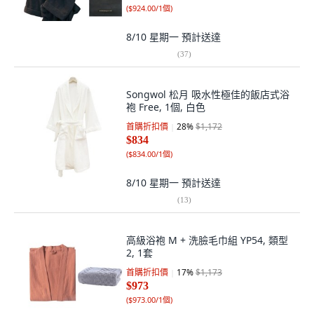
(
$924.00/1個
)
8/10 星期一
預計送達
(
37
)
Songwol 松月 吸水性極佳的飯店式浴
袍 Free, 1個, 白色
首購折扣價
28
%
$1,172
$834
(
$834.00/1個
)
8/10 星期一
預計送達
(
13
)
高級浴袍 M + 洗臉毛巾組 YP54, 類型
2, 1套
首購折扣價
17
%
$1,173
$973
(
$973.00/1個
)