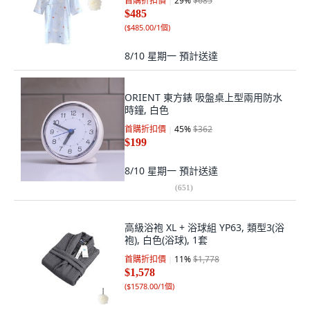
首購折扣價
29
%
$685
$485
(
$485.00/1個
)
8/10 星期一
預計送達
ORIENT 東方錶 吸盤桌上型兩用防水
時鐘, 白色
首購折扣價
45
%
$362
$199
8/10 星期一
預計送達
(
651
)
高級浴袍 XL + 浴球組 YP63, 類型3(浴
袍), 白色(浴球), 1套
首購折扣價
11
%
$1,778
$1,578
(
$1578.00/1個
)