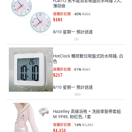
FLaiTO 馬卡龍浴室吸盤防水時鐘 2入,
薄荷綠
首購折扣價
40
%
$303
$181
8/10 星期一
預計送達
(
2
)
HotClock 觸控數位吸盤式防水時鐘, 白
色
首購折扣價
61
%
$561
$217
8/10 星期一
預計送達
(
52
)
Hazelley 高級浴袍 + 洗臉束髮帶套組
M YP49, 粉紅色, 1套
首購折扣價
14
%
$1,351
$1,151