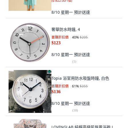
(
$1822.00/1個
)
8/10 星期一
預計送達
奢華防水時鐘, 4
首購折扣價
40
%
$205
$123
8/10 星期一
預計送達
(
1
)
Topia 浴室用防水吸盤時鐘, 白色
首購折扣價
61
%
$355
$136
8/10 星期一
預計送達
(
10
)
LOVINGLAB 純棉高級民族風浴袍 L,