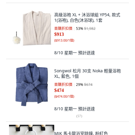
高級浴袍 XL + 沐浴球組 YP54, 款式
1(浴袍), 白色(沐浴球), 1套
首購折扣價
53
%
$1,982
$913
(
$913.00/1個
)
8/10 星期一
預計送達
Songwol 松月 30支 Noka 輕量浴袍
XL, 藍色, 1個
首購折扣價
29
%
$674
$474
(
$474.00/1個
)
8/10 星期一
預計送達
(
57
)
MJK 馬卡龍浴室時鐘, 粉紅色