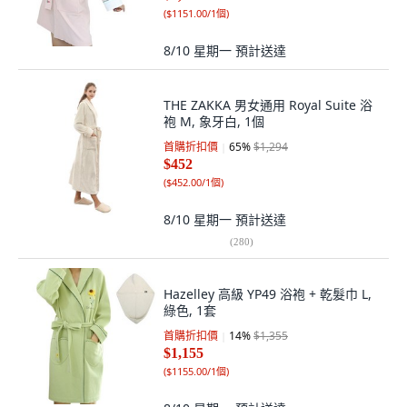
(
$1151.00/1個
)
8/10 星期一
預計送達
THE ZAKKA 男女通用 Royal Suite 浴
袍 M, 象牙白, 1個
首購折扣價
65
%
$1,294
$452
(
$452.00/1個
)
8/10 星期一
預計送達
(
280
)
Hazelley 高級 YP49 浴袍 + 乾髮巾 L,
綠色, 1套
首購折扣價
14
%
$1,355
$1,155
(
$1155.00/1個
)