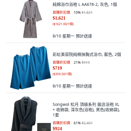
純棉浴巾浴袍 L AA678-2, 灰色, 1個
首購折扣價
10
%
$1,821
$1,621
(
$1621.00/1個
)
8/10 星期一
預計送達
彩虹美容院純棉抹胸式浴巾, 藍色, 2個
首購折扣價
21
%
$919
$719
(
$359.50/1個
)
8/10 星期一
預計送達
Songwol 松月 頂級系列 飯店浴袍 XL
+ 收納袋, 深灰色(浴袍), 黑色(收納袋),
1套
首購折扣價
61
%
$2,401
$924