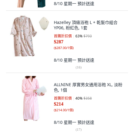
8/10 星期一
預計送達
Hazelley 頂級浴袍 L + 乾髮巾組合
YP06, 粉紅色, 1套
首購折扣價
63
%
$793
$287
(
$287.00/1個
)
8/10 星期一
預計送達
(
16
)
ALLNINE 厚實男女通用浴袍 XL, 淡粉
色, 1個
首購折扣價
40
%
$358
$214
(
$214.00/1個
)
8/10 星期一
預計送達
(
17
)