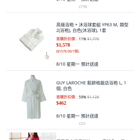
(
178
)
高級浴袍 + 沐浴球套組 YP63 M, 類型
2(浴袍), 白色(沐浴球), 1套
首購折扣價
11
%
$1,778
$1,578
(
$1578.00/1個
)
8/10 星期一
預計送達
GUY LAROCHE 鬆餅格飯店浴袍 L, 1
個, 白色
首購折扣價
59
%
$1,128
$462
8/10 星期一
預計送達
(
22
)