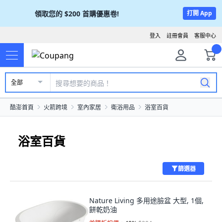
領取您的
$200
首購優惠卷!
打開 App
登入
註冊會員
客服中心
全部
酷澎首頁
火箭跨境
室內家居
衛浴用品
浴室百貨
浴室百貨
篩選器
Nature Living 多用途臉盆 大型, 1個,
餅乾奶油