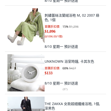
8/10 星期一
預計送達
刺繡蕾絲法蘭絨浴袍 M, 02 2007 綠
色, 1個
首購折扣價
15
%
$1,296
$1,096
(
$1096.00/1個
)
8/10 星期一
預計送達
UNKNOWN 浴室時鐘, 卡其灰色
首購折扣價
68
%
$427
$133
8/10 星期一
預計送達
(
87
)
THE ZAKKA 女款超細纖維浴袍, 1個,
深黑色