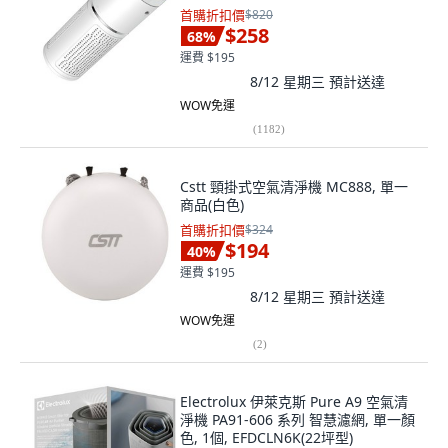
首購折扣價
$820
$258
68
%
運費 $195
8/12 星期三
預計送達
WOW免運
(
1182
)
Cstt 頸掛式空氣清淨機 MC888, 單一
商品(白色)
首購折扣價
$324
$194
40
%
運費 $195
8/12 星期三
預計送達
WOW免運
(
2
)
Electrolux 伊萊克斯 Pure A9 空氣清
淨機 PA91-606 系列 智慧濾網, 單一顏
色, 1個, EFDCLN6K(22坪型)