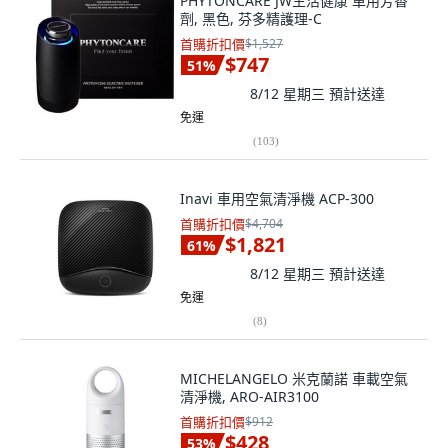
PHYTONCARE JW生活健康 車用芳香
劑, 黑色, 芬多精護理-C
首購折扣價
$1,527
$747
51
%
8/12 星期三
預計送達
免運
(
103
)
Inavi 車用空氣清淨機 ACP-300
首購折扣價
$4,704
$1,821
61
%
8/12 星期三
預計送達
免運
(
8
)
MICHELANGELO 米克蘭諾 車載空氣
清淨機, ARO-AIR3100
首購折扣價
$912
$428
53
%