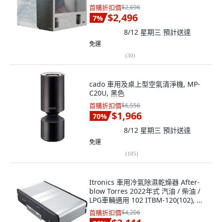
首購折扣價
$2,696
$2,496
7
%
8/12 星期三
預計送達
免運
(
30
)
cado 車用及桌上型空氣清淨機, MP-
C20U, 黑色
首購折扣價
$6,556
$1,966
70
%
8/12 星期三
預計送達
免運
(
105
)
Itronics 車用冷氣除濕乾燥器 After-
blow Torres 2022年式 汽油 / 柴油 /
LPG車輛適用 102 ITBM-120(102), 珍
珠灰, 車用冷氣除濕裝置
首購折扣價
$4,206