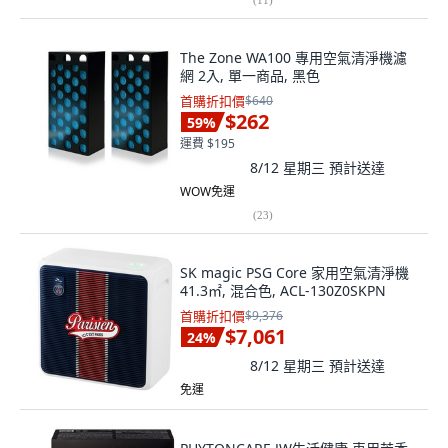
The Zone WA100 專用空氣清淨機濾
網 2入, 單一商品, 黑色
首購折扣價
$640
$262
59
%
運費 $195
8/12 星期三
預計送達
WOW免運
(
23
)
SK magic PSG Core 家用空氣清淨機
41.3㎡, 混合色, ACL-130Z0SKPN
首購折扣價
$9,376
$7,061
24
%
8/12 星期三
預計送達
免運