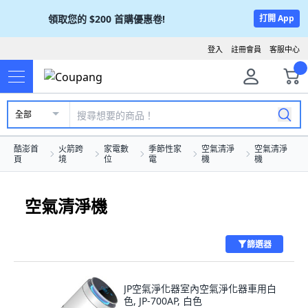
領取您的
$200
首購優惠卷!
打開 App
登入
註冊會員
客服中心
全部
酷澎首
火箭跨
家電數
季節性家
空氣清淨
空氣清淨
頁
境
位
電
機
機
空氣清淨機
篩選器
JP空氣淨化器室內空氣淨化器車用白
色, JP-700AP, 白色