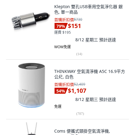
Klepton 雙孔USB車用空氣淨化器 銀
色, 單一商品
首購折扣價
$730
$151
79
%
運費 $195
8/12 星期三
預計送達
WOW免運
(
14
)
THINKWAY 空氣清淨機 A5C 16.9平方
公尺, 白色
首購折扣價
$2,409
$1,107
54
%
8/12 星期三
預計送達
免運
(
707
)
Coms 便攜式頸掛空氣清淨機,