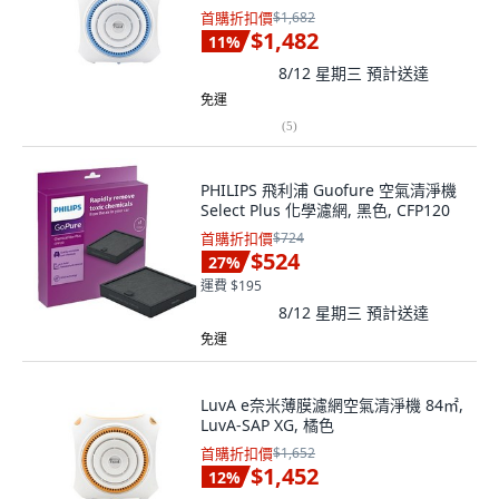
首購折扣價
$1,682
$1,482
11
%
8/12 星期三
預計送達
免運
(
5
)
PHILIPS 飛利浦 Guofure 空氣清淨機
Select Plus 化學濾網, 黑色, CFP120
首購折扣價
$724
$524
27
%
運費 $195
8/12 星期三
預計送達
免運
LuvA e奈米薄膜濾網空氣清淨機 84㎡,
LuvA-SAP XG, 橘色
首購折扣價
$1,652
$1,452
12
%