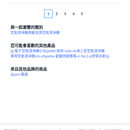
2
3
4
5
1
與一起瀏覽的類別
空氣清淨機周邊
加濕空氣清淨機
您可能會喜歡的其他產品
lg-電子
空氣清淨機小米
petkit-佩奇-solo-se
桌上型空氣清淨機
車用空氣清淨機
iris-ohyama-愛麗思歐雅瑪-ic-fac2-p
伊萊克斯
lg
來自其他品牌的商品
dyson 戴森