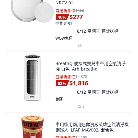
NRCV-01
首購折扣價
$463
$277
40
%
運費 $195
8/12 星期三
預計送達
WOW免運
(
4
)
BreathQ 便攜式嬰兒車車用空氣清淨
機 白色, Arb-breathq
首購折扣價
$4,878
$1,816
62
%
8/12 星期三
預計送達
免運
(
21
)
車用家用兩用迷你漫威英雄空氣清淨機
鋼鐵人, LFAP-MAV002, 混合色
首購折扣價
$2,195