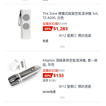
The Zone 便攜式殺菌空氣清淨機 3㎡,
TZ-A200, 白色
首購折扣價
$2,104
$1,283
39
%
8/12 星期三
預計送達
免運
(
30
)
Klepton 頂級車用空氣清淨機, 單一商
品, 灰色
首購折扣價
$222
$133
40
%
運費 $195
8/12 星期三
預計送達
WOW免運
(
19
)