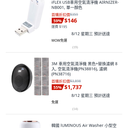
iFLEX USB車用空氣清淨機 AIRNIZER-
NB001, 單一顏色
首購折扣價
$359
$146
59
%
運費 $195
8/12 星期三
預計送達
WOW免運
(
19
)
3M 車用空氣清淨機 黑色+替換濾網 8
入, 空氣清淨機(PN38816), 濾網
(PN38716)
首購折扣價
$3,898
$1,737
55
%
8/12 星期三
預計送達
免運
(
14
)
韓國 lUMINOUS Air Washer 小型空