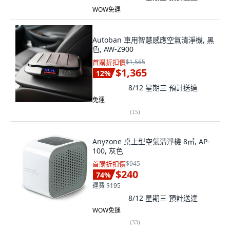
WOW免運
Autoban 車用智慧感應空氣清淨機, 黑
色, AW-Z900
首購折扣價
$1,565
$1,365
12
%
8/12 星期三
預計送達
免運
(
15
)
Anyzone 桌上型空氣清淨機 8㎡, AP-
100, 灰色
首購折扣價
$945
$240
74
%
運費 $195
8/12 星期三
預計送達
WOW免運
(
33
)