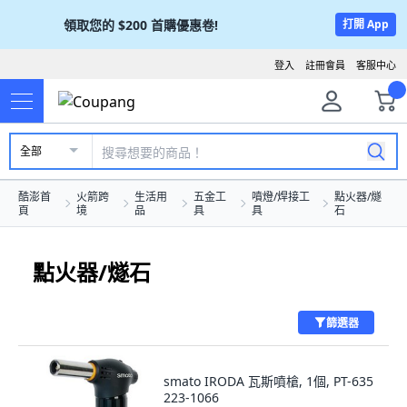
領取您的
$200
首購優惠卷!
打開 App
登入
註冊會員
客服中心
全部
酷澎首
火箭跨
生活用
五金工
噴燈/焊接工
點火器/燧
頁
境
品
具
具
石
點火器/燧石
篩選器
smato IRODA 瓦斯噴槍, 1個, PT-635
223-1066