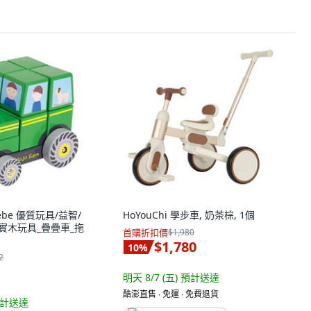
 bebe 優質玩具/益智/
HoYouChi 學步車, 奶茶棕, 1個
實木玩具_疊疊車_拖
首購折扣價
$1,980
$1,780
10
%
2
明天 8/7 (五)
預計送達
酷澎直售 ∙ 免運 ∙ 免費退貨
計送達