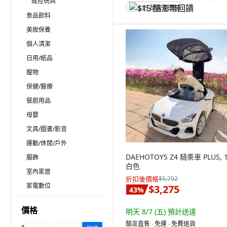
遙控玩具
$15 酷澎幣回饋
食品飲料
美妝保養
個人清潔
日用/紙品
寵物
保健/醫療
餐廚用品
母嬰
文具/圖書/影音
運動/休閒/戶外
DAEHOTOYS Z4 騎乘車 PLUS, 
服飾
白色
室內家居
折扣後價格
$5,792
家電數位
$3,275
43
%
價格
明天 8/7 (五)
預計送達
酷澎直售 ∙ 免運 ∙ 免費退貨