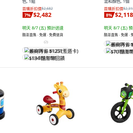
色, 1組
混和顏色, 1個
首購折扣價
$2,682
首購折扣價
$2,31
$2,482
$2,118
7
%
8
%
明天 8/7 (五)
預計送達
明天 8/7 (五)
預
酷澎直售 ∙ 免運 ∙ 免費退貨
酷澎直售 ∙ 免運 ∙
(
2
)
最高再省 $10
最高再省 $125 (王道卡)
$70 酷澎幣
$134 酷澎幣回饋