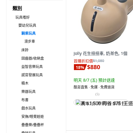
類別
玩具嗜好
嬰幼兒玩具
騎乘玩具
滑步車
床鈴
Jolly 花生扭扭車, 奶茶色, 1個
固齒器/收納盒
首購折扣價
$1,080
$880
益智音樂玩具
18
%
感官發展玩具
明天 8/7 (五)
預計送達
積木
酷澎直售 ∙ 免運 ∙ 免費退貨
樂器玩具
(
5
)
布書
满 $1,500 再省 $75 (王道卡)
戲水玩具
安撫/睡覺娃娃
疊疊樂/疊疊杯