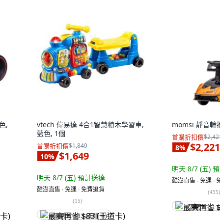
色,
vtech 偉易達 4合1智慧積木學習車,
momsi 靜音輪推
藍色, 1個
首購折扣價
$2,42
$2,221
首購折扣價
$1,849
8
%
$1,649
10
%
明天 8/7 (五)
預
明天 8/7 (五)
預計送達
酷澎直售 ∙ 免運 ∙
酷澎直售 ∙ 免運 ∙ 免費退貨
(
455
(
15
)
最高再省 $11
最高再省 $83 (王道卡)