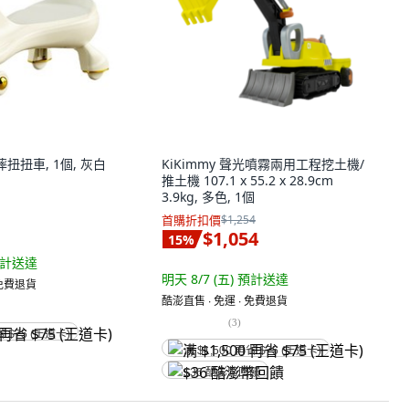
摔扭扭車, 1個, 灰白
KiKimmy 聲光噴霧兩用工程挖土機/
推土機 107.1 x 55.2 x 28.9cm
3.9kg, 多色, 1個
首購折扣價
$1,254
$1,054
15
%
計送達
明天 8/7 (五)
預計送達
 免費退貨
酷澎直售 ∙ 免運 ∙ 免費退貨
(
3
)
省 $75 (王道卡)
满 $1,500 再省 $75 (王道卡)
$36 酷澎幣回饋