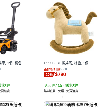
車, 1個, 橘色
Fees BEBE 搖搖馬, 棕色, 1個
1
首購折扣價
$980
$780
20
%
計送達
明天 8/7 (五)
預計送達
 免費退貨
酷澎直售 ∙ 免運 ∙ 免費退貨
)
(
3
)
2 (王道卡)
满 $1,500 再省 $75 (王道卡)