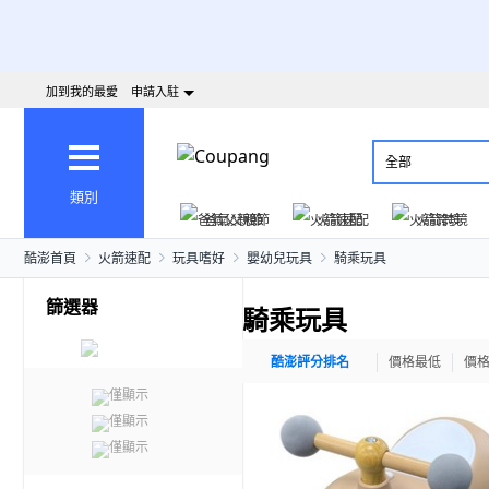
加到我的最愛
申請入駐
全部
類別
爸氣父親節
火箭速配
火箭跨境
酷澎首頁
火箭速配
玩具嗜好
嬰幼兒玩具
騎乘玩具
篩選器
騎乘玩具
酷澎評分排名
價格最低
價
僅顯示
僅顯示
僅顯示