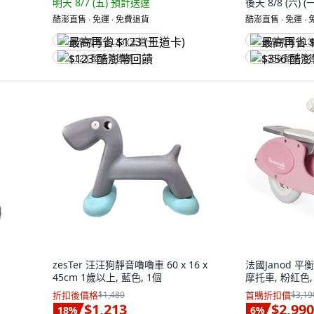
明天 8/7 (五)
預計送達
後天 8/8 (六)
(
酷澎直售 ∙ 免運 ∙ 免費退貨
酷澎直售 ∙ 免運 ∙
最高再省 $123 (王道卡)
最高再省 $13
$123 酷澎幣回饋
$356 酷澎幣
zesTer 汪汪狗靜音嚕嚕車 60 x 16 x
法國Janod 
45cm 1歲以上, 藍色, 1個
摩托車, 粉紅色,
折扣後價格
$1,480
首購折扣價
$3,19
$1,213
$2,990
18
%
6
%