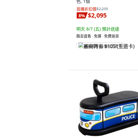
色, 1個
首購折扣價
$2,295
$2,095
8
%
明天 8/7 (五)
預計送達
酷澎直售 ∙ 免運 ∙ 免費退貨
最高再省 $105 (王道卡)