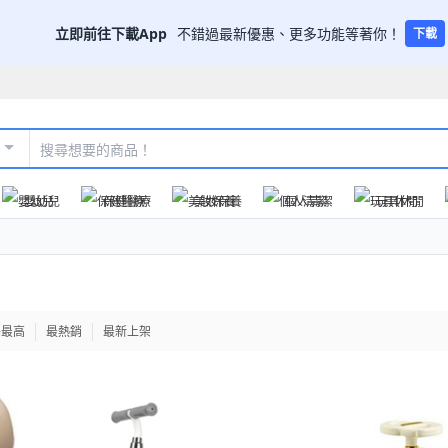
立即前往下載App
不錯過最新優惠、更多功能等著你！
下載
嬰幼兒
保健醫療
美妝保養
個人清潔
玩具休閒
格最高
最熱銷
最新上架