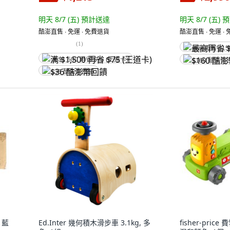
明天 8/7 (五)
預計送達
明天 8/7 (五)
預
酷澎直售 ∙ 免運 ∙ 免費退貨
酷澎直售 ∙ 免運 ∙
(
1
)
最高再省 $15
满 $1,500 再省 $75 (王道卡)
$160 酷澎幣
$36 酷澎幣回饋
 藍
Ed.Inter 幾何積木滑步車 3.1kg, 多
fisher-pri