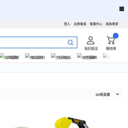
登入
註冊會員
客服中心
成為賣家
我的酷澎
購物車
文具圖書
食品飲料
生活用品
女性服飾
運動戶外
60
每頁筆