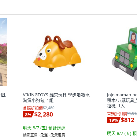
1個,
VIKINGTOYS 維京玩具 學步嚕嚕車,
JoJo maman
淘氣小狗勾, 1組
積木/五感玩具_
拉機, 1入
首購折扣價
$2,480
$2,280
首購折扣價
$1,01
8
%
$812
19
%
明天 8/7 (五)
預計送達
明天 8/7 (五)
預
酷澎直售 ∙ 免運 ∙ 免費退貨