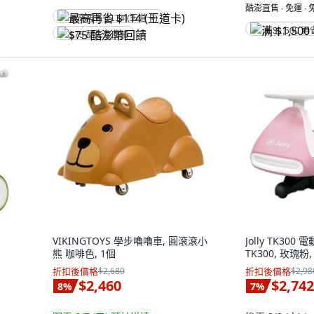
酷澎直售 ∙ 免運 ∙
最高再省 $114 (王道卡)
满 $1,500 再
$75 酷澎幣回饋
VIKINGTOYS 學步嚕嚕車, 圓滾滾小
Jolly TK300
熊 咖啡色, 1個
TK300, 玫瑰粉,
折扣後價格
$2,680
折扣後價格
$2,98
$2,460
$2,742
8
%
7
%