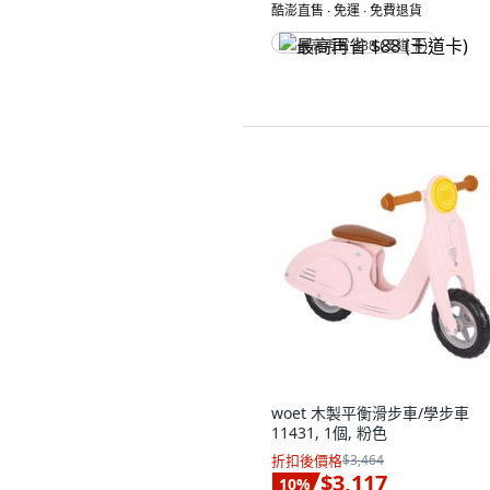
酷澎直售 ∙ 免運 ∙ 免費退貨
最高再省 $88 (王道卡)
woet 木製平衡滑步車/學步車
11431, 1個, 粉色
折扣後價格
$3,464
$3,117
10
%