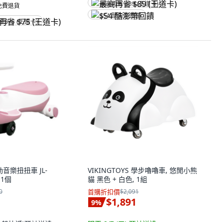
最高再省 $89 (王道卡)
 免費退貨
$54 酷澎幣回饋
省 $75 (王道卡)
 電動音樂扭扭車 JL-
VIKINGTOYS 學步嚕嚕車, 悠閒小熊
 1個
貓 黑色 + 白色, 1組
0
首購折扣價
$2,091
$1,891
9
%