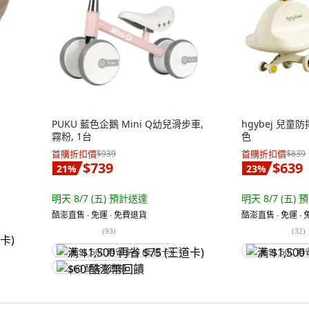
PUKU 藍色企鵝 Mini Q幼兒滑步車,
hgybej 兒童防
霧粉, 1台
色
首購折扣價
$939
首購折扣價
$839
$739
$639
21
%
23
%
明天 8/7 (五)
預計送達
明天 8/7 (五)
預
酷澎直售 ∙ 免運 ∙ 免費退貨
酷澎直售 ∙ 免運 ∙
(
93
)
(
32
)
满 $1,500 再省 $75 (王道卡)
满 $1,500 再
$60 酷澎幣回饋