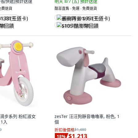
一般快遞)
預計送達
明天 8/7 (五)
預計送達
 免費退貨
酷澎直售 ∙ 免運 ∙ 免費退貨
8 (王道卡)
最高再省 $95 (王道卡)
回饋
$105 酷澎幣回饋
平衡滑步系列 粉紅淑女
zesTer 汪汪狗靜音嚕嚕車, 粉色, 1
 1入
個
0
折扣後價格
$1,480
$1,213
18
%