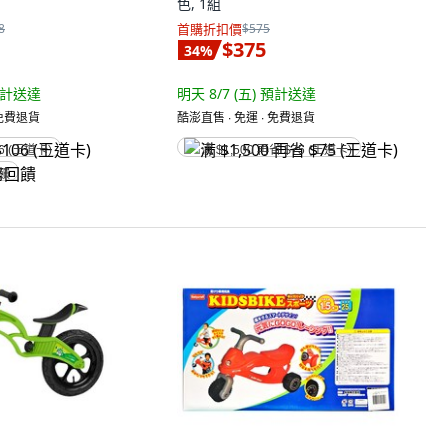
色, 1組
8
首購折扣價
$575
$375
34
%
計送達
明天 8/7 (五)
預計送達
 免費退貨
酷澎直售 ∙ 免運 ∙ 免費退貨
6 (王道卡)
满 $1,500 再省 $75 (王道卡)
回饋