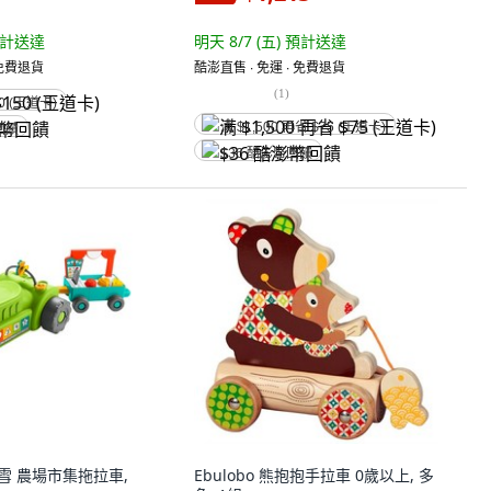
計送達
明天 8/7 (五)
預計送達
 免費退貨
酷澎直售 ∙ 免運 ∙ 免費退貨
(
1
)
0 (王道卡)
满 $1,500 再省 $75 (王道卡)
回饋
$36 酷澎幣回饋
ce 費雪 農場市集拖拉車,
Ebulobo 熊抱抱手拉車 0歲以上, 多