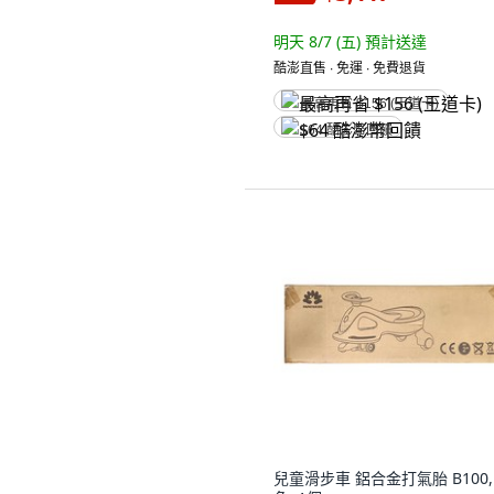
明天 8/7 (五)
預計送達
酷澎直售 ∙ 免運 ∙ 免費退貨
最高再省 $156 (王道卡)
$64 酷澎幣回饋
兒童滑步車 鋁合金打氣胎 B100,