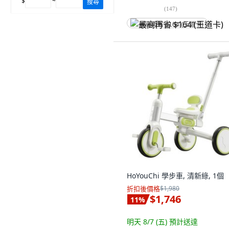
$
~
搜尋
(
147
)
最高再省 $164 (王道卡)
HoYouChi 學步車, 清新綠, 1個
折扣後價格
$1,980
$1,746
11
%
明天 8/7 (五)
預計送達