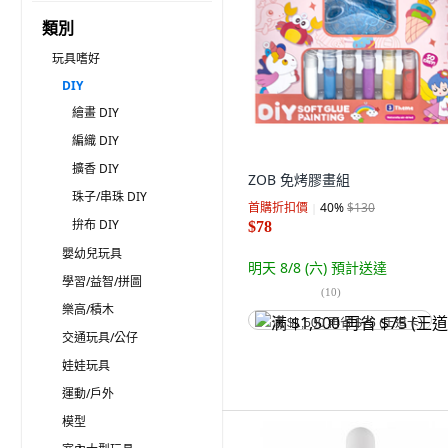
類別
玩具嗜好
DIY
繪畫 DIY
編織 DIY
擴香 DIY
ZOB 免烤膠畫組
珠子/串珠 DIY
首購折扣價
40
%
$130
拚布 DIY
$78
嬰幼兒玩具
明天 8/8 (六)
預計送達
學習/益智/拼圖
(
10
)
樂高/積木
满 $1,500 再省 $75 (王道卡)
交通玩具/公仔
娃娃玩具
運動/戶外
模型