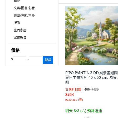
母嬰
文具/圖書/影音
運動/休閒/戶外
服飾
室內家居
家電數位
價格
$
~
搜尋
PIPO PAINTING DIY風景畫繪
夏日主題系列 40 x 50 cm, 風景,
組
首購折扣價
40
%
$439
$263
(
$263.00/1套
)
明天 8/8 (六)
預計送達
(
549
)