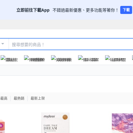
立即前往下載App
不錯過最新優惠、更多功能等著你！
下載
嬰幼兒
保健醫療
美妝保養
個人清潔
玩具休閒
格最高
最熱銷
最新上架