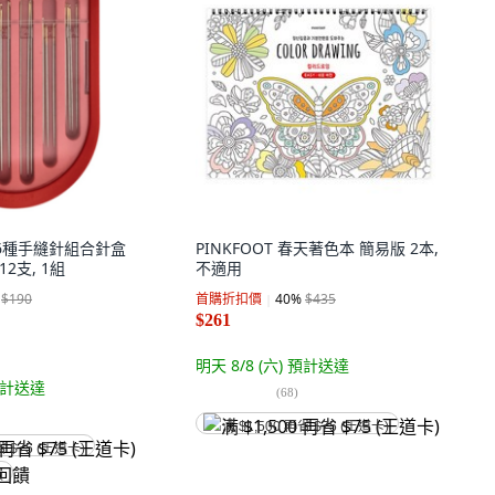
牌 6種手縫針組合針盒
PINKFOOT 春天著色本 簡易版 2本,
 12支, 1組
不適用
$190
首購折扣價
40
%
$435
$261
明天 8/8 (六)
預計送達
計送達
(
68
)
满 $1,500 再省 $75 (王道卡)
省 $75 (王道卡)
饋