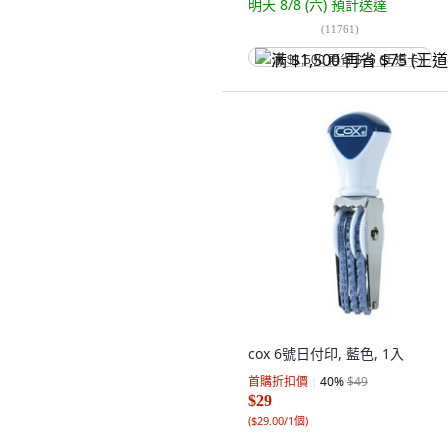
明天 8/8 (六)
預計送達
(
11761
)
满 $1,500 再省 $75 (王道卡)
cox 6號日付印, 藍色, 1入
首購折扣價
40
%
$49
$29
(
$29.00/1個
)