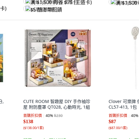
满 $1,500 再省 $75 (王道卡)
满 $1,500 再
$5 酷澎幣回饋
分,
CUTE ROOM 智趣屋 DIY 手作袖珍
Clover 可樂
屋 附防塵罩 QT028, 心動時光, 1組
CL57-413, 1包
首購折扣價
40
%
$230
首購折扣價
40
%
$138
$87
(
$138.00/1套
)
(
$87.00/1套
)