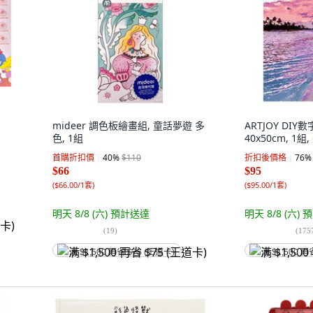
mideer 調色板繪畫組, 童話夢遊 多
ARTJOY DI
色, 1組
40x50cm, 1
首購折扣價
40
%
$110
折扣後價格
76
%
$66
$95
(
$66.00/1套
)
(
$95.00/1套
)
明天 8/8 (六)
預計送達
明天 8/8 (六)
預
(
19
)
(
175
满 $1,500 再省 $75 (王道卡)
满 $1,500 再