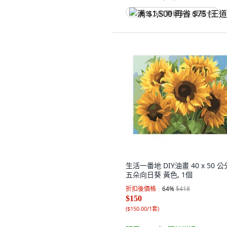
满 $1,500 再省 $75 (王道卡)
生活一番地 DIY油畫 40 x 50 公
五朵向日葵 黃色, 1個
折扣後價格
64
%
$418
$150
(
$150.00/1套
)