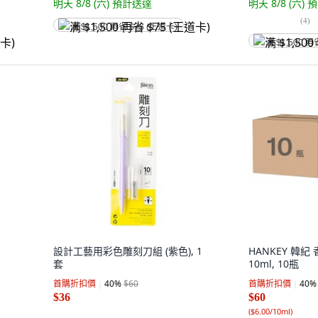
明天 8/8 (六)
預計送達
明天 8/8 (六)
預
(
4
)
满 $1,500 再省 $75 (王道卡)
满 $1,500 再
設計工藝用彩色雕刻刀組 (紫色), 1
HANKEY 韓紀
套
10ml, 10瓶
首購折扣價
40
%
$60
首購折扣價
40
%
$36
$60
(
$6.00/10ml
)