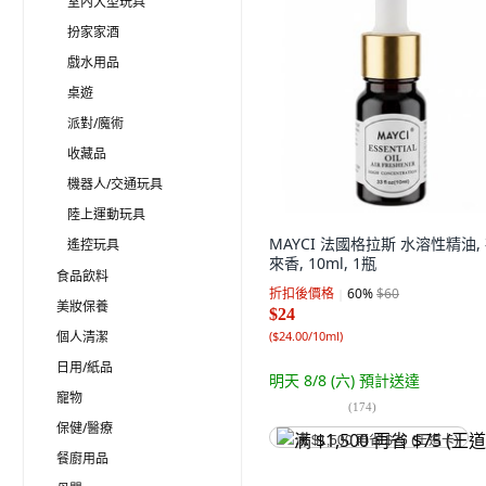
室內大型玩具
扮家家酒
戲水用品
桌遊
派對/魔術
收藏品
機器人/交通玩具
陸上運動玩具
MAYCI 法國格拉斯 水溶性精油,
遙控玩具
來香, 10ml, 1瓶
食品飲料
折扣後價格
60
%
$60
美妝保養
$24
個人清潔
(
$24.00/10ml
)
日用/紙品
明天 8/8 (六)
預計送達
寵物
(
174
)
保健/醫療
满 $1,500 再省 $75 (王道卡)
餐廚用品