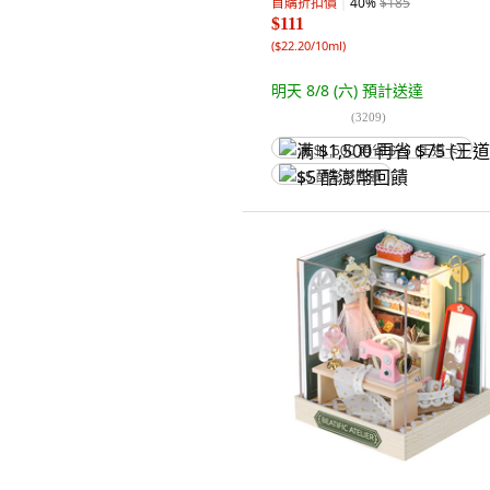
首購折扣價
40
%
$185
$111
(
$22.20/10ml
)
明天 8/8 (六)
預計送達
(
3209
)
满 $1,500 再省 $75 (王道卡)
$5 酷澎幣回饋