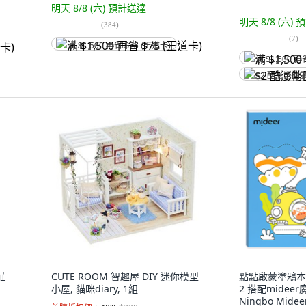
明天 8/8 (六)
預計送達
明天 8/8 (六)
預
(
384
)
(
7
)
满 $1,500 再省 $75 (王道卡)
满 $1,500 再
$2 酷澎幣回
農莊
CUTE ROOM 智趣屋 DIY 迷你模型
點點啟蒙塗鴉本 :
小屋, 貓咪diary, 1組
2 搭配midee
Ningbo Mideer