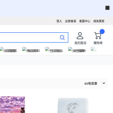
登入
註冊會員
客服中心
成為賣家
我的酷澎
購物車
文具圖書
食品飲料
生活用品
女性服飾
運動戶外
60
每頁筆