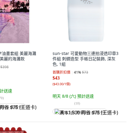
Y數字油畫套組 美麗海灘
sun-star 可愛動物三連拍浸透印章3
組, 美麗的海灘款
件組 刺蝟造型 手帳日記裝飾, 深灰
色, 1組
$398
首購折扣價
41
%
$73
$43
(
$43.00/1個
)
計送達
明天 8/8 (六)
預計送達
70
)
(
10
)
省 $75 (王道卡)
满 $1,500 再省 $75 (王道卡)