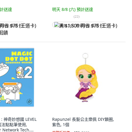
計送達
明天 8/8 (六)
預計送達
(
22
)
省 $75 (王道卡)
满 $1,500 再省 $75 (王道卡)
饋
 神奇妙想國 LEVEL
Rapunzel 長髮公主樂佩 DIY鎖圈,
r魔法點點筆使用,
紫色, 1個
 Network Tech.