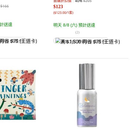
首購折扣價
40
%
$205
威． 托雷
$166
$123
(
$123.00/1套
)
計送達
明天 8/8 (六)
預計送達
(
2
)
省 $75 (王道卡)
满 $1,500 再省 $75 (王道卡)