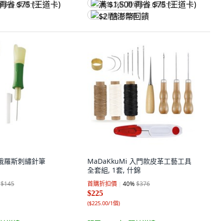
省 $75 (王道卡)
满 $1,500 再省 $75 (王道卡)
$2 酷澎幣回饋
牌 俄羅斯刺繡針筆
MaDaKkuMi 入門款皮革工藝工具
全套組, 1套, 什錦
$145
首購折扣價
40
%
$376
$225
(
$225.00/1個
)