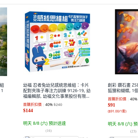
圖組
幼福 忍者兔幼兒感統思維組：卡片
創彩 鑽石畫 ZSD3
 1
配對夾珠子專注力訓練 9126-19, 幼
狐狸和蝴蝶, 1
福編輯部, 幼福文化事業股份有限公
首購折扣價
40
%
司
首購折扣價
40
%
$240
$91
$144
(
$91.00/1套
)
明天 8/8 (六)
預計送達
明天 8/8 (六)
預
(
16
)
(
23
)