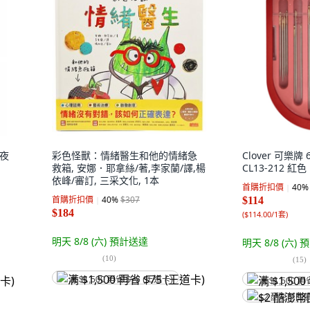
 夜
彩色怪獸：情緒醫生和他的情緒急
Clover 可樂
救箱, 安娜．耶拿絲/著,李家蘭/譯,楊
CL13-212 紅色
依峰/審訂, 三采文化, 1本
首購折扣價
40
%
首購折扣價
40
%
$307
$114
$184
(
$114.00/1套
)
明天 8/8 (六)
預計送達
明天 8/8 (六)
預
(
10
)
(
15
)
满 $1,500 再省 $75 (王道卡)
满 $1,500 再
$2 酷澎幣回