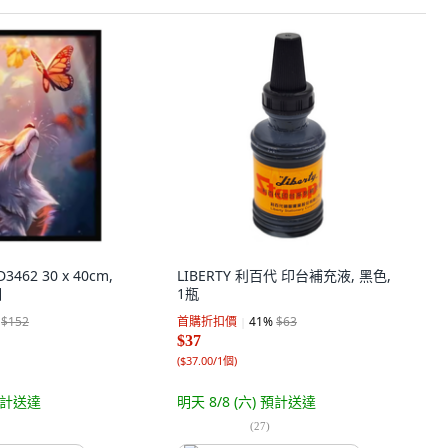
462 30 x 40cm,
LIBERTY 利百代 印台補充液, 黑色,
個
1瓶
$152
首購折扣價
41
%
$63
$37
(
$37.00/1個
)
計送達
明天 8/8 (六)
預計送達
(
27
)