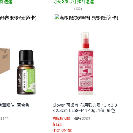
計送達
明天 8/8 (六)
預計送達
(
122
)
省 $75 (王道卡)
满 $1,500 再省 $75 (王道卡)
 香薰精油, 百合香,
Clover 可樂牌 布用強力膠 13 x 3.3
x 2.3cm CL58-444 40g, 1個, 紅色
$100
首購折扣價
40
%
$203
$121
(
$121.00/1個
)