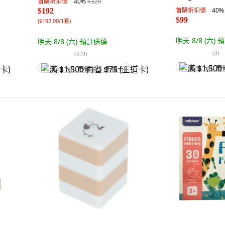
首購折扣價
40
%
$320
Co., Ltd., 赫
首購折扣價
40
%
$192
$99
(
$192.00/1套
)
明天 8/8 (六)
預
明天 8/8 (六)
預計送達
(
3
)
(
579
)
满 $1,500 再
满 $1,500 再省 $75 (王道卡)