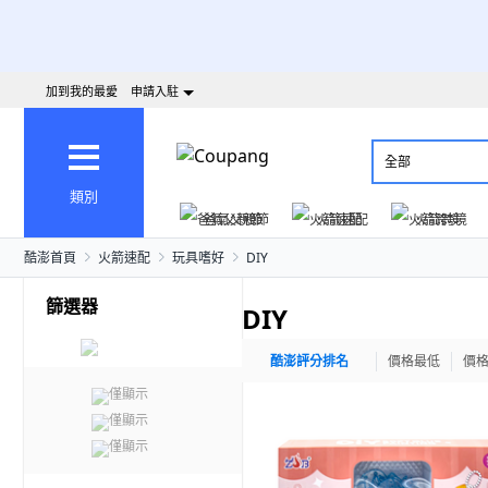
加到我的最愛
申請入駐
全部
類別
爸氣父親節
火箭速配
火箭跨境
酷澎首頁
火箭速配
玩具嗜好
DIY
篩選器
DIY
酷澎評分排名
價格最低
價
僅顯示
僅顯示
僅顯示