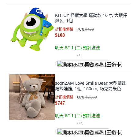
KHTOY 怪獸大學 運動款 16吋, 大眼仔
綠色, 1個
折扣後價格
76
%
$450
$108
明天 8/11 (二)
預計送達
(
1
)
满 $1,500 再省 $75 (王道卡)
soonZAM Love Smile Bear 大型蝴蝶
結熊娃娃, 1個, 160cm, 巧克力米色
折扣後價格
68
%
$2,369
$747
明天 8/11 (二)
預計送達
(
73
)
满 $1,500 再省 $75 (王道卡)