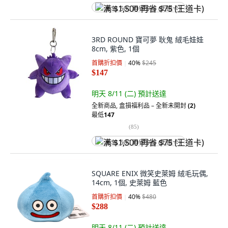
满 $1,500 再省 $75 (王道卡)
3RD ROUND 寶可夢 耿鬼 絨毛娃娃
8cm, 紫色, 1個
首購折扣價
40
%
$245
$147
明天 8/11 (二)
預計送達
全新商品
,
盒損福利品 – 全新未開封
(2)
最低
147
(
85
)
满 $1,500 再省 $75 (王道卡)
SQUARE ENIX 微笑史萊姆 絨毛玩偶,
14cm, 1個, 史萊姆 藍色
首購折扣價
40
%
$480
$288
明天 8/11 (二)
預計送達