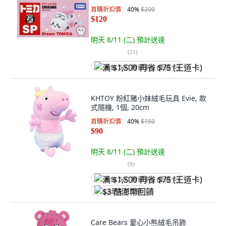
首購折扣價
40
%
$200
$120
明天 8/11 (二)
預計送達
(
21
)
满 $1,500 再省 $75 (王道卡)
KHTOY 粉紅豬小妹絨毛玩具 Evie, 款
式隨機, 1個, 20cm
首購折扣價
40
%
$150
$90
明天 8/11 (二)
預計送達
(
9
)
满 $1,500 再省 $75 (王道卡)
$3 酷澎幣回饋
Care Bears 愛心小熊絨毛吊飾