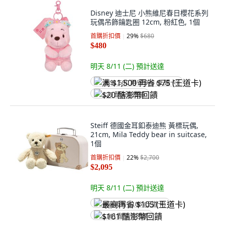
Disney 迪士尼 小熊維尼春日櫻花系列
玩偶吊飾鑰匙圈 12cm, 粉紅色, 1個
首購折扣價
29
%
$680
$480
明天 8/11 (二)
預計送達
满 $1,500 再省 $75 (王道卡)
$20 酷澎幣回饋
Steiff 德國金耳釦泰迪熊 黃標玩偶,
21cm, Mila Teddy bear in suitcase,
1個
首購折扣價
22
%
$2,700
$2,095
明天 8/11 (二)
預計送達
最高再省 $105 (王道卡)
$161 酷澎幣回饋