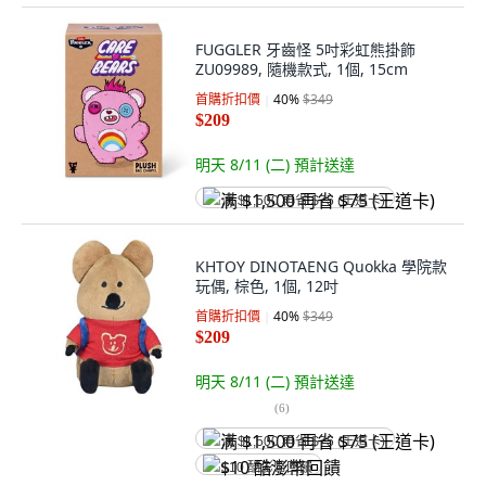
FUGGLER 牙齒怪 5吋彩虹熊掛飾
ZU09989, 隨機款式, 1個, 15cm
首購折扣價
40
%
$349
$209
明天 8/11 (二)
預計送達
满 $1,500 再省 $75 (王道卡)
KHTOY DINOTAENG Quokka 學院款
玩偶, 棕色, 1個, 12吋
首購折扣價
40
%
$349
$209
明天 8/11 (二)
預計送達
(
6
)
满 $1,500 再省 $75 (王道卡)
$10 酷澎幣回饋