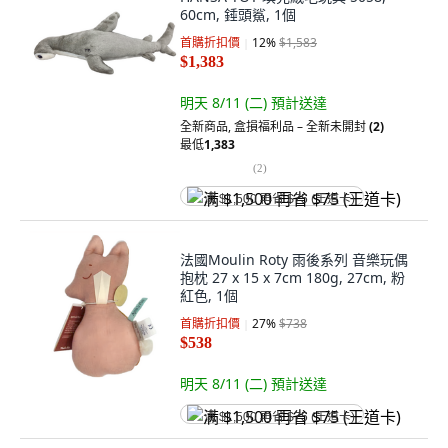
60cm, 錘頭鯊, 1個
首購折扣價
12
%
$1,583
$1,383
明天 8/11 (二)
預計送達
全新商品
,
盒損福利品 – 全新未開封
(2)
最低
1,383
(
2
)
满 $1,500 再省 $75 (王道卡)
法國Moulin Roty 雨後系列 音樂玩偶
抱枕 27 x 15 x 7cm 180g, 27cm, 粉
紅色, 1個
首購折扣價
27
%
$738
$538
明天 8/11 (二)
預計送達
满 $1,500 再省 $75 (王道卡)