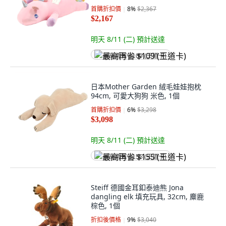
首購折扣價
8
%
$2,367
$2,167
明天 8/11 (二)
預計送達
最高再省 $109 (王道卡)
日本Mother Garden 絨毛娃娃抱枕
94cm, 可愛大狗狗 米色, 1個
首購折扣價
6
%
$3,298
$3,098
明天 8/11 (二)
預計送達
最高再省 $155 (王道卡)
Steiff 德國金耳釦泰迪熊 Jona
dangling elk 填充玩具, 32cm, 麋鹿
棕色, 1個
折扣後價格
9
%
$3,040