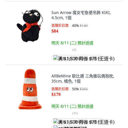
Sun Arrow 魔女宅急便吊飾 KIKI,
4.5cm, 1個
首購折扣價
40
%
$140
$84
明天 8/11 (二)
預計送達
(
4
)
满 $1,500 再省 $75 (王道卡)
AllBeMine 歐比邁 三角錐玩偶抱枕,
35cm, 橘色, 1個
首購折扣價
50
%
$360
$179
明天 8/11 (二)
預計送達
(
31
)
满 $1,500 再省 $75 (王道卡)