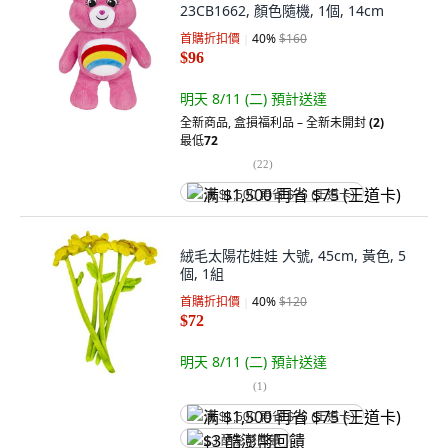
23CB1662, 顏色隨機, 1個, 14cm
首購折扣價
40
%
$160
$96
明天 8/11 (二)
預計送達
全新商品
,
盒損福利品 – 全新未開封
(2)
最低
72
(
22
)
满 $1,500 再省 $75 (王道卡)
絨毛太陽花娃娃 大號, 45cm, 黃色, 5
個, 1組
首購折扣價
40
%
$120
$72
明天 8/11 (二)
預計送達
(
1
)
满 $1,500 再省 $75 (王道卡)
$3 酷澎幣回饋