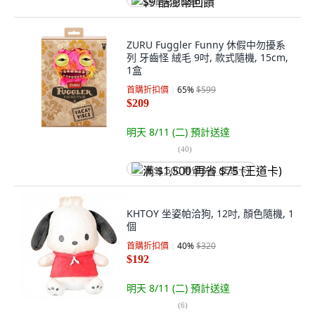
$9 酷澎幣回饋
ZURU Fuggler Funny 休假中勿擾系
列 牙齒怪 絨毛 9吋, 款式隨機, 15cm,
1盒
首購折扣價
65
%
$599
$209
明天 8/11 (二)
預計送達
(
40
)
满 $1,500 再省 $75 (王道卡)
KHTOY 坐姿帕洽狗, 12吋, 顏色隨機, 1
個
首購折扣價
40
%
$320
$192
明天 8/11 (二)
預計送達
(
6
)