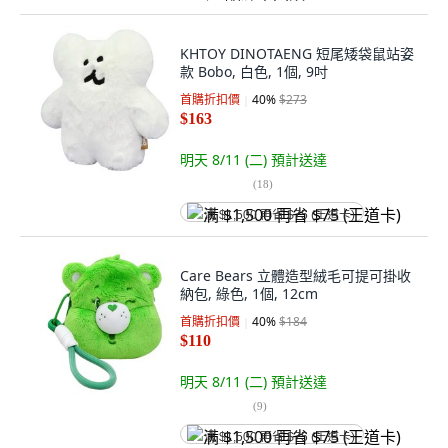
KHTOY DINOTAENG 短尾矮袋鼠站姿
款 Bobo, 白色, 1個, 9吋
首購折扣價
40
%
$273
$163
明天 8/11 (二)
預計送達
(
18
)
满 $1,500 再省 $75 (王道卡)
Care Bears 立體造型絨毛可提可掛收
納包, 綠色, 1個, 12cm
首購折扣價
40
%
$184
$110
明天 8/11 (二)
預計送達
(
9
)
满 $1,500 再省 $75 (王道卡)