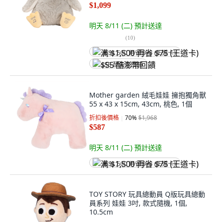
$1,099
明天 8/11 (二)
預計送達
(
10
)
满 $1,500 再省 $75 (王道卡)
$55 酷澎幣回饋
Mother garden 絨毛娃娃 擁抱獨角獸
55 x 43 x 15cm, 43cm, 桃色, 1個
折扣後價格
70
%
$1,968
$587
明天 8/11 (二)
預計送達
满 $1,500 再省 $75 (王道卡)
TOY STORY 玩具總動員 Q版玩具總動
員系列 娃娃 3吋, 款式隨機, 1個,
10.5cm