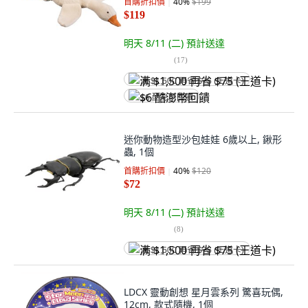
首購折扣價
40
%
$199
$119
明天 8/11 (二)
預計送達
(
17
)
满 $1,500 再省 $75 (王道卡)
$6 酷澎幣回饋
迷你動物造型沙包娃娃 6歲以上, 鍬形
蟲, 1個
首購折扣價
40
%
$120
$72
明天 8/11 (二)
預計送達
(
8
)
满 $1,500 再省 $75 (王道卡)
LDCX 靈動創想 星月雲系列 驚喜玩偶,
12cm, 款式隨機, 1個