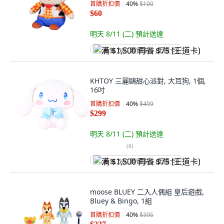
首購折扣價
40
%
$100
$60
明天 8/11 (二)
預計送達
满 $1,500 再省 $75 (王道卡)
KHTOY 三麗鷗甜心派對, 大耳狗, 1個,
16吋
首購折扣價
40
%
$499
$299
明天 8/11 (二)
預計送達
(
6
)
满 $1,500 再省 $75 (王道卡)
moose BLUEY 二入人偶組 皇后遊戲,
Bluey & Bingo, 1組
首購折扣價
40
%
$395