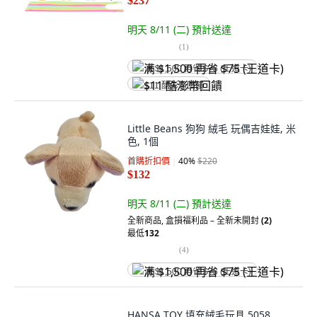
$237
明天 8/11 (二)
預計送達
(
1
)
满 $1,500 再省 $75 (王道卡)
$11 酷澎幣回饋
Little Beans 狗狗 絨毛 玩偶吉娃娃, 米
色, 1個
首購折扣價
40
%
$220
$132
明天 8/11 (二)
預計送達
全新商品
,
盒損福利品 – 全新未開封
(2)
最低
132
(
4
)
满 $1,500 再省 $75 (王道卡)
HANSA TOY 填充絨毛玩具 5058,