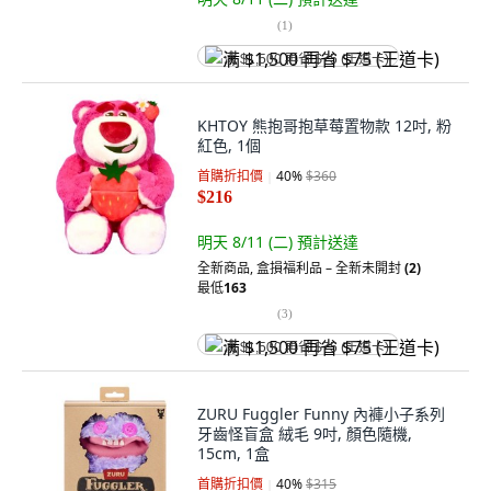
(
1
)
满 $1,500 再省 $75 (王道卡)
KHTOY 熊抱哥抱草莓置物款 12吋, 粉
紅色, 1個
首購折扣價
40
%
$360
$216
明天 8/11 (二)
預計送達
全新商品
,
盒損福利品 – 全新未開封
(2)
最低
163
(
3
)
满 $1,500 再省 $75 (王道卡)
ZURU Fuggler Funny 內褲小子系列
牙齒怪盲盒 絨毛 9吋, 顏色隨機,
15cm, 1盒
首購折扣價
40
%
$315