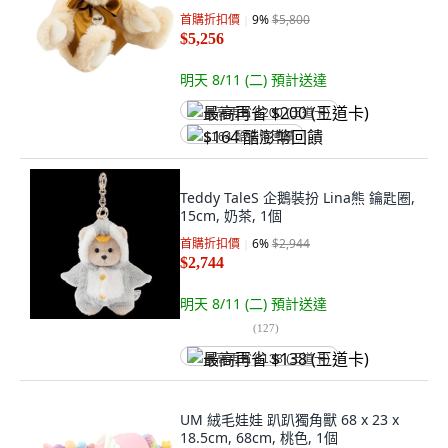
首購折扣價
9
%
$5,800
$5,256
明天 8/11 (二)
預計送達
最高再省 $200 (王道卡)
$164 酷澎幣回饋
Teddy TaleS 企鵝裝扮 Lina熊 鑰匙圈,
15cm, 奶茶, 1個
首購折扣價
6
%
$2,944
$2,744
明天 8/11 (二)
預計送達
(
127
)
最高再省 $138 (王道卡)
UM 絨毛娃娃 趴趴獨角獸 68 x 23 x
18.5cm, 68cm, 桃色, 1個