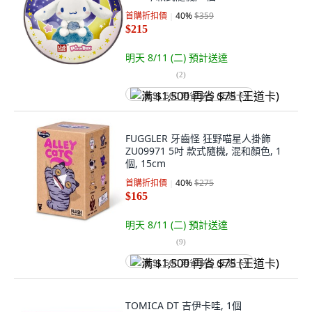
首購折扣價
40
%
$359
$215
明天 8/11 (二)
預計送達
(
2
)
满 $1,500 再省 $75 (王道卡)
FUGGLER 牙齒怪 狂野喵星人掛飾
ZU09971 5吋 款式隨機, 混和顏色, 1
個, 15cm
首購折扣價
40
%
$275
$165
明天 8/11 (二)
預計送達
(
9
)
满 $1,500 再省 $75 (王道卡)
TOMICA DT 吉伊卡哇, 1個