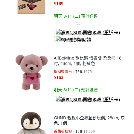
$189
明天 8/11 (二)
預計送達
(
20
)
满 $1,500 再省 $75 (王道卡)
$9 酷澎幣回饋
AllBeMine 歐比邁 情書版 柔柔熊 18
吋, 43cm, 1個, 粉紅色
折扣後價格
76
%
$675
$162
明天 8/11 (二)
預計送達
满 $1,500 再省 $75 (王道卡)
GUND 親親小企鵝互動玩偶, 28cm, 灰
色, 1個
首購折扣價
15
%
$1,299