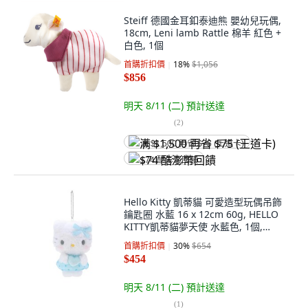
Steiff 德國金耳釦泰迪熊 嬰幼兒玩偶,
18cm, Leni lamb Rattle 棉羊 紅色 +
白色, 1個
首購折扣價
18
%
$1,056
$856
明天 8/11 (二)
預計送達
(
2
)
满 $1,500 再省 $75 (王道卡)
$74 酷澎幣回饋
Hello Kitty 凱蒂貓 可愛造型玩偶吊飾
鑰匙圈 水藍 16 x 12cm 60g, HELLO
KITTY凱蒂貓夢天使 水藍色, 1個,
16cm
首購折扣價
30
%
$654
$454
明天 8/11 (二)
預計送達
(
1
)