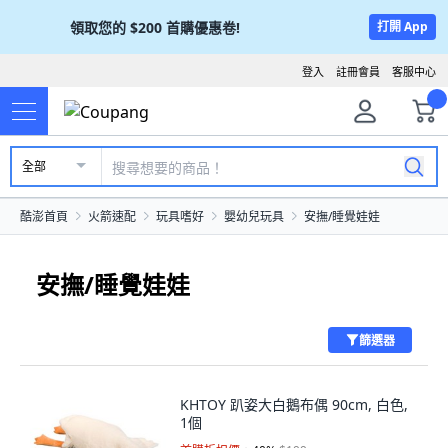
領取您的
$200
首購優惠卷!
打開 App
登入
註冊會員
客服中心
全部
酷澎首頁
火箭速配
玩具嗜好
嬰幼兒玩具
安撫/睡覺娃娃
安撫/睡覺娃娃
篩選器
KHTOY 趴姿大白鵝布偶 90cm, 白色,
1個