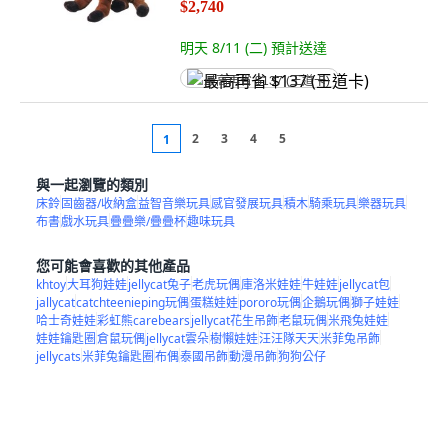
$2,740
明天 8/11 (二)
預計送達
最高再省 $137 (王道卡)
2
3
4
5
1
與一起瀏覽的類別
床鈴
固齒器/收納盒
益智音樂玩具
感官發展玩具
積木
騎乘玩具
樂器玩具
布書
戲水玩具
疊疊樂/疊疊杯
趣味玩具
您可能會喜歡的其他產品
khtoy
大耳狗娃娃
jellycat兔子
老虎玩偶
庫洛米娃娃
牛娃娃
jellycat包
jallycat
catchteenieping玩偶
蛋糕娃娃
pororo玩偶
企鵝玩偶
獅子娃娃
哈士奇娃娃
彩虹熊carebears
jellycat花生吊飾
老鼠玩偶
米飛兔娃娃
娃娃鑰匙圈
倉鼠玩偶
jellycat雲朵
樹懶娃娃
汪汪隊天天
米菲兔吊飾
jellycats
米菲兔鑰匙圈
布偶
泰國吊飾
動漫吊飾
狗狗公仔