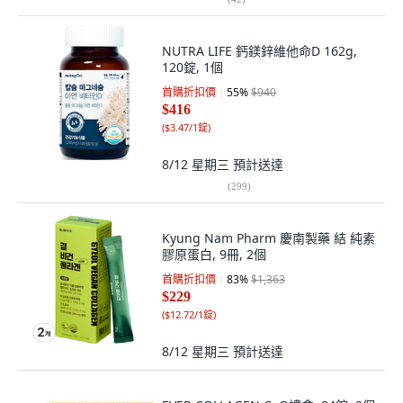
NUTRA LIFE 鈣鎂鋅維他命D 162g,
120錠, 1個
首購折扣價
55
%
$940
$416
(
$3.47/1錠
)
8/12 星期三
預計送達
(
299
)
Kyung Nam Pharm 慶南製藥 結 純素
膠原蛋白, 9冊, 2個
首購折扣價
83
%
$1,363
$229
(
$12.72/1錠
)
8/12 星期三
預計送達