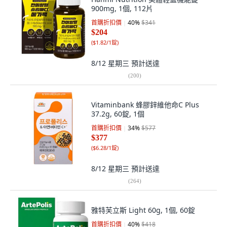
900mg, 1個, 112片
首購折扣價
40
%
$341
$204
(
$1.82/1錠
)
8/12 星期三
預計送達
(
200
)
Vitaminbank 蜂膠鋅維他命C Plus
37.2g, 60錠, 1個
首購折扣價
34
%
$577
$377
(
$6.28/1錠
)
8/12 星期三
預計送達
(
264
)
雅特芙立斯 Light 60g, 1個, 60錠
首購折扣價
40
%
$418