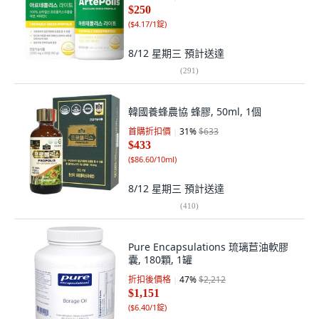
$250
(
$4.17/1錠
)
8/12 星期三
預計送達
(
291
)
韓國養蜂農協 蜂膠, 50ml, 1個
首購折扣價
31
%
$633
$433
(
$86.60/10ml
)
8/12 星期三
預計送達
(
410
)
Pure Encapsulations 琉璃苣油軟膠
囊, 180顆, 1罐
折扣後價格
47
%
$2,212
$1,151
(
$6.40/1錠
)