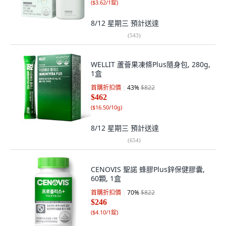
(
$3.62/1錠
)
8/12 星期三
預計送達
(
543
)
WELLIT 蘆薈果凍條Plus隨身包, 280g,
1盒
首購折扣價
43
%
$822
$462
(
$16.50/10g
)
8/12 星期三
預計送達
(
654
)
CENOVIS 聖諾 蜂膠Plus鋅保健膠囊,
60顆, 1盒
首購折扣價
70
%
$822
$246
(
$4.10/1錠
)