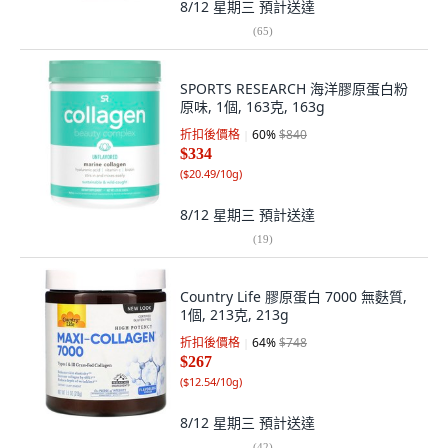
8/12 星期三
預計送達
(
65
)
SPORTS RESEARCH 海洋膠原蛋白粉
原味, 1個, 163克, 163g
折扣後價格
60
%
$840
$334
(
$20.49/10g
)
8/12 星期三
預計送達
(
19
)
Country Life 膠原蛋白 7000 無麩質,
1個, 213克, 213g
折扣後價格
64
%
$748
$267
(
$12.54/10g
)
8/12 星期三
預計送達
(
42
)