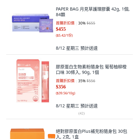
PAPER BAG 月見草護理膠囊 42g, 1個,
84顆
首購折扣價
30
%
$655
$455
(
$5.42/1份
)
8/12 星期三
預計送達
膠原蛋白生物素粉隨身包 葡萄柚柳橙
口味 30條入, 90g, 1個
首購折扣價
35
%
$556
$356
(
$39.56/10g
)
8/12 星期三
預計送達
(
42
)
絕對膠原蛋白Plus補充粉隨身包 30包
入, 2克, 1盒