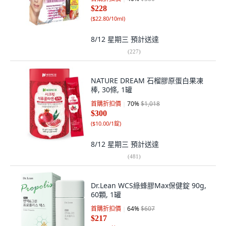
$228
(
$22.80/10ml
)
8/12 星期三
預計送達
(
227
)
NATURE DREAM 石榴膠原蛋白果凍
棒, 30條, 1罐
首購折扣價
70
%
$1,018
$300
(
$10.00/1錠
)
8/12 星期三
預計送達
(
481
)
Dr.Lean WCS綠蜂膠Max保健錠 90g,
60顆, 1罐
首購折扣價
64
%
$607
$217