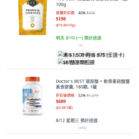
100g
首購折扣價
40
%
$330
$198
(
$19.80/10g
)
明天 8/10 (一)
預計送達
(
1
)
满 $1,500 再省 $75 (王道卡)
$8 酷澎幣回饋
Doctor's BEST 玻尿酸 + 軟骨素硫酸鹽
素食膠囊, 180顆, 1罐
折扣後價格
52
%
$1,279
$609
(
$3.38/1錠
)
8/12 星期三
預計送達
(
195
)