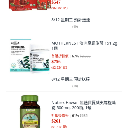
$547
(
$6.08/10g
)
8/12 星期三
預計送達
(
49
)
MOTHERNEST 澳洲產螺旋藻 151.2g,
1個
首購折扣價
67
%
$2,303
$756
(
$2.52/1錠
)
8/12 星期三
預計送達
(
18
)
Nutrex Hawaii 無麩質夏威夷螺旋藻
錠 500mg, 200顆, 1罐
折扣後價格
61
%
$685
$261
(
$1.31/1錠
)