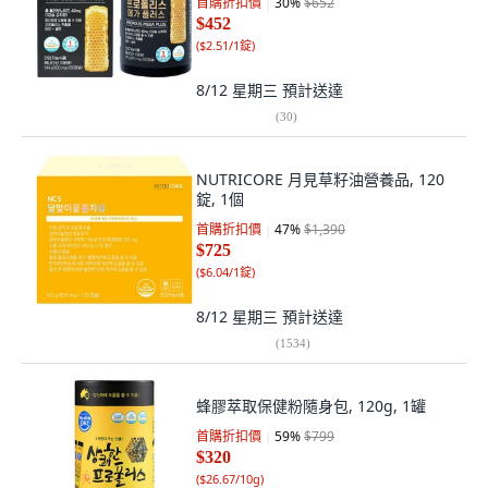
首購折扣價
30
%
$652
$452
(
$2.51/1錠
)
8/12 星期三
預計送達
(
30
)
NUTRICORE 月見草籽油營養品, 120
錠, 1個
首購折扣價
47
%
$1,390
$725
(
$6.04/1錠
)
8/12 星期三
預計送達
(
1534
)
蜂膠萃取保健粉隨身包, 120g, 1罐
首購折扣價
59
%
$799
$320
(
$26.67/10g
)