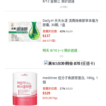
8/12 星期三
預計送達
(
1588
)
Daily.H 天天水漾 清費綠蜂膠草本複方
膠囊, 30顆, 1盒
首購折扣價
40
%
$229
$137
(
$4.57/1錠
)
明天 8/10 (一)
預計送達
(
5
)
满 $1,500 再省 $75 (王道卡)
meditree 低分子魚膠原蛋白, 180g, 1
個
首購折扣價
37
%
$529
$329
(
$18.28/10g
)