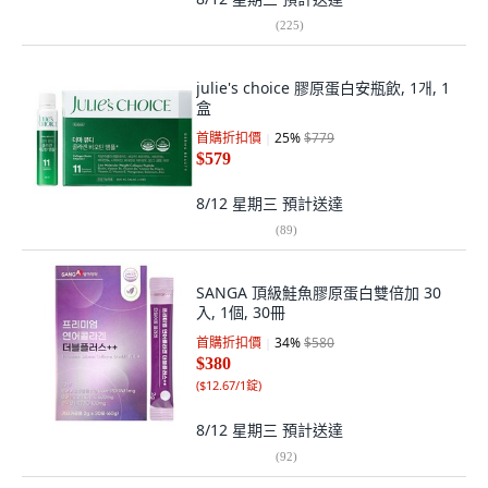
(
225
)
julie's choice 膠原蛋白安瓶飲, 1개, 1
盒
首購折扣價
25
%
$779
$579
8/12 星期三
預計送達
(
89
)
SANGA 頂級鮭魚膠原蛋白雙倍加 30
入, 1個, 30冊
首購折扣價
34
%
$580
$380
(
$12.67/1錠
)
8/12 星期三
預計送達
(
92
)