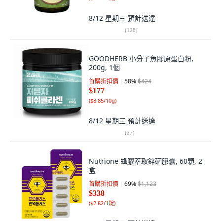
8/12 星期三
預計送達
(
128
)
GOODHERB 小分子魚膠原蛋白粉,
200g, 1個
首購折扣價
58
%
$424
$177
(
$8.85/10g
)
8/12 星期三
預計送達
(
37
)
Nutrione 蜂膠萃取鋅硒膠囊, 60顆, 2
盒
首購折扣價
69
%
$1,123
$338
(
$2.82/1錠
)