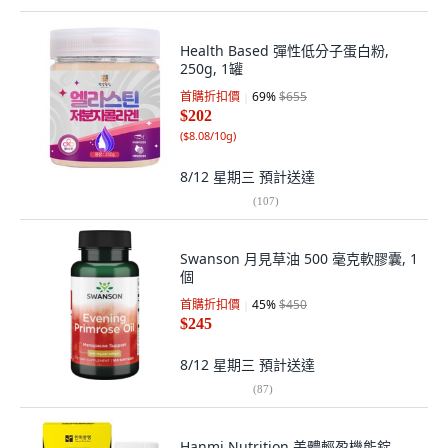
Health Based 彈性低分子蛋白粉,
250g, 1罐
首購折扣價
69
%
$655
$202
(
$8.08/10g
)
8/12 星期三
預計送達
(
107
)
Swanson 月見草油 500 毫克軟膠囊, 1
個
首購折扣價
45
%
$450
$245
8/12 星期三
預計送達
(
87
)
Hanmi Nutrition 美體輕盈機能錠