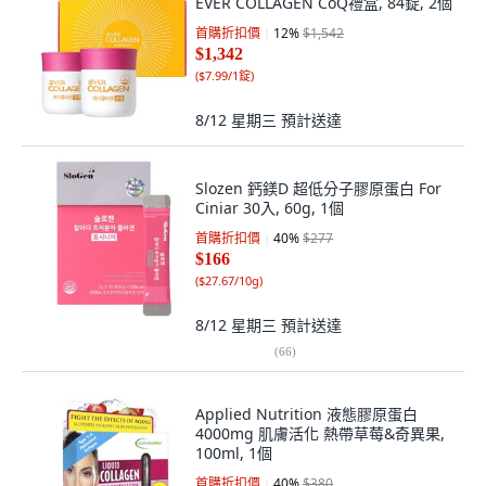
EVER COLLAGEN CoQ禮盒, 84錠, 2個
首購折扣價
12
%
$1,542
$1,342
(
$7.99/1錠
)
8/12 星期三
預計送達
Slozen 鈣鎂D 超低分子膠原蛋白 For
Ciniar 30入, 60g, 1個
首購折扣價
40
%
$277
$166
(
$27.67/10g
)
8/12 星期三
預計送達
(
66
)
Applied Nutrition 液態膠原蛋白
4000mg 肌膚活化 熱帶草莓&奇異果,
100ml, 1個
首購折扣價
40
%
$380