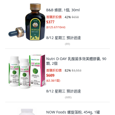
B&B 蜂膠, 1個, 30ml
首購折扣價
42
%
$658
$377
(
$125.67/10ml
)
8/12 星期三
預計送達
(
89
)
Nutri D-DAY 乳酸菌多效美體膠囊, 90
顆, 2個
首購折扣價
82
%
$3,553
$609
(
$3.38/1錠
)
8/12 星期三
預計送達
(
688
)
NOW Foods 螺旋藻粉, 454g, 1罐