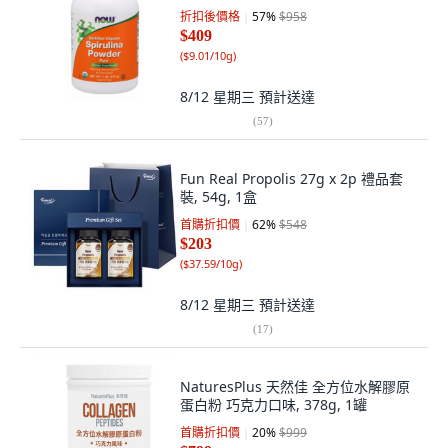
折扣後價格
57
%
$958
$409
(
$9.01/10g
)
8/12 星期三
預計送達
(
57
)
Fun Real Propolis 27g x 2p 禮品套
裝, 54g, 1盒
首購折扣價
62
%
$548
$203
(
$37.59/10g
)
8/12 星期三
預計送達
(
17
)
NaturesPlus 天然佳 全方位水解膠原
蛋白粉 巧克力口味, 378g, 1罐
首購折扣價
20
%
$999