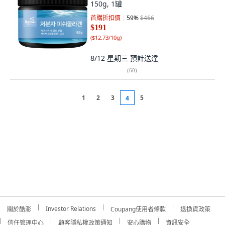
150g, 1罐
首購折扣價
59
%
$466
$191
(
$12.73/10g
)
8/12 星期三
預計送達
(
60
)
1
2
3
5
4
Investor Relations
關於酷澎
Coupang使用者條款
退換貨政策
信任管理中心
顧客隱私權政策通知
安心購物
資訊安全