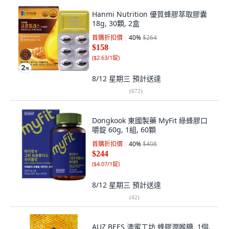
Hanmi Nutrition 優質蜂膠萃取膠囊
18g, 30顆, 2盒
首購折扣價
40
%
$264
$158
(
$2.63/1錠
)
8/12 星期三
預計送達
(
672
)
Dongkook 東國製藥 MyFit 綠蜂膠口
嚼錠 60g, 1組, 60顆
首購折扣價
40
%
$408
$244
(
$4.07/1錠
)
8/12 星期三
預計送達
(
42
)
AUZ BEES 澳蜜工坊 蜂膠潤喉糖, 1個,