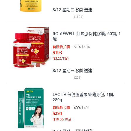
8/12 星期三
預計送達
(
1601
)
ROnIEWELL 紅蜂膠保健膠囊, 60顆, 1
罐
首購折扣價
61
%
$504
$193
(
$3.22/1錠
)
8/12 星期三
預計送達
(
221
)
LACTIV 保健蘆薈果凍隨身包, 1個,
280g
首購折扣價
40
%
$491
$294
(
$10.50/10g
)