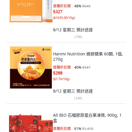
首購折扣價
48
%
$640
$327
(
$1635.00/10g
)
8/12 星期三
預計送達
(
798
)
Hanmi Nutrition 蜂膠糖果 60顆, 1個,
270g
首購折扣價
40
%
$347
$208
(
$7.70/10g
)
8/12 星期三
預計送達
(
148
)
All BIO 石榴膠原蛋白果凍條, 900g, 1
盒
首購折扣價
61
%
$1,410