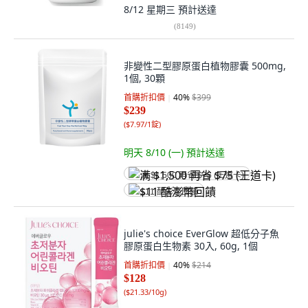
8/12 星期三
預計送達
(
8149
)
非變性二型膠原蛋白植物膠囊 500mg,
1個, 30顆
首購折扣價
40
%
$399
$239
(
$7.97/1錠
)
明天 8/10 (一)
預計送達
满 $1,500 再省 $75 (王道卡)
$11 酷澎幣回饋
julie's choice EverGlow 超低分子魚
膠原蛋白生物素 30入, 60g, 1個
首購折扣價
40
%
$214
$128
(
$21.33/10g
)