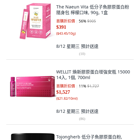
The Naeun Vita 低分子魚膠原蛋白粉
隨身包 檸檬口味, 90g, 1盒
首購折扣價
56
%
$905
$391
(
$43.45/10g
)
8/12 星期三
預計送達
(
10
)
WELLIT 煥新膠原蛋白增強安瓶 15000
14入, 1個, 700ml
首購折扣價
11
%
$1,727
$1,527
(
$21.82/10ml
)
8/12 星期三
預計送達
(
86
)
Tojongherb 低分子魚膠原蛋白粉,