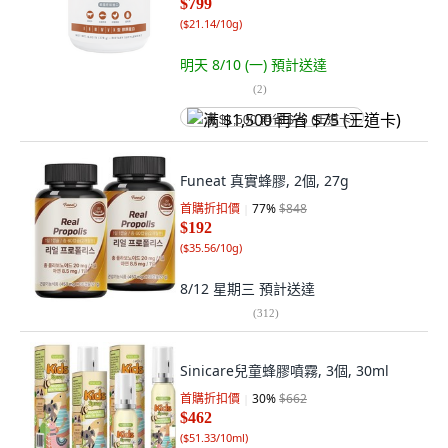
$799
(
$21.14/10g
)
明天 8/10 (一)
預計送達
(
2
)
满 $1,500 再省 $75 (王道卡)
Funeat 真實蜂膠, 2個, 27g
首購折扣價
77
%
$848
$192
(
$35.56/10g
)
8/12 星期三
預計送達
(
312
)
Sinicare兒童蜂膠噴霧, 3個, 30ml
首購折扣價
30
%
$662
$462
(
$51.33/10ml
)