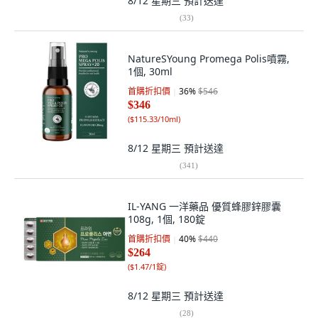
8/12 星期三
預計送達
(
33
)
NatureSYoung Promega Polis噴霧,
1個, 30ml
首購折扣價
36
%
$546
$346
(
$115.33/10ml
)
8/12 星期三
預計送達
(
341
)
IL-YANG 一洋藥品 優質蜂膠鋅膠囊
108g, 1個, 180錠
首購折扣價
40
%
$440
$264
(
$1.47/1錠
)
8/12 星期三
預計送達
(
28
)