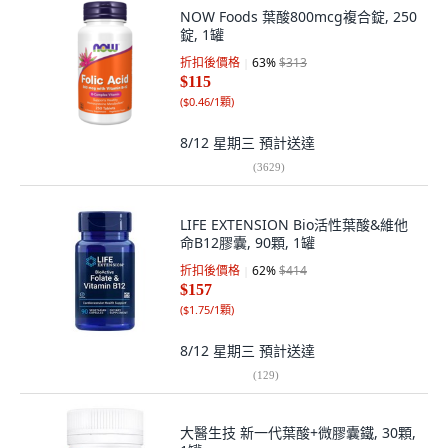
NOW Foods 葉酸800mcg複合錠, 250
錠, 1罐
折扣後價格
63
%
$313
$115
(
$0.46/1顆
)
8/12 星期三
預計送達
(
3629
)
LIFE EXTENSION Bio活性葉酸&維他
命B12膠囊, 90顆, 1罐
折扣後價格
62
%
$414
$157
(
$1.75/1顆
)
8/12 星期三
預計送達
(
129
)
大醫生技 新一代葉酸+微膠囊鐵, 30顆,