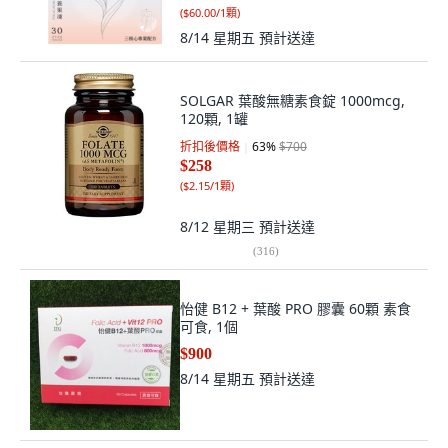
(
$60.00/1顆
)
8/14 星期五
預計送達
SOLGAR 葉酸無糖素食錠 1000mcg,
120顆, 1罐
折扣後價格
63
%
$700
$258
(
$2.15/1顆
)
8/12 星期三
預計送達
(
316
)
怡健 B12 + 葉酸 PRO 膠囊 60顆 素食
可食, 1個
$900
8/14 星期五
預計送達