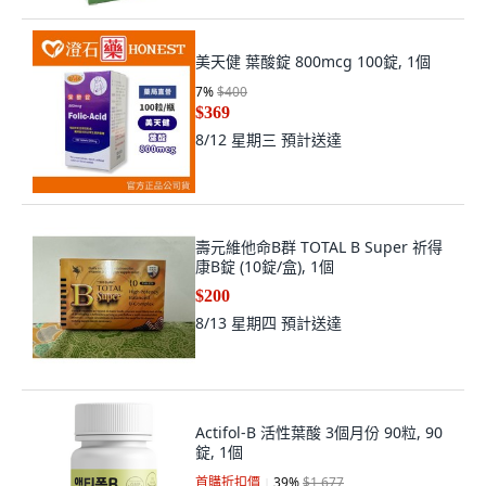
美天健 葉酸錠 800mcg 100錠, 1個
7
%
$400
$369
8/12 星期三
預計送達
壽元維他命B群 TOTAL B Super 祈得
康B錠 (10錠/盒), 1個
$200
8/13 星期四
預計送達
Actifol-B 活性葉酸 3個月份 90粒, 90
錠, 1個
首購折扣價
39
%
$1,677