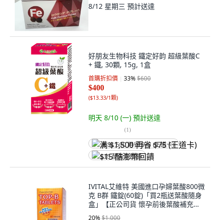
8/12 星期三
預計送達
好朋友生物科技 鐵定好韵 超級葉酸C
+ 鐵, 30顆, 15g, 1盒
首購折扣價
33
%
$600
$400
(
$13.33/1顆
)
明天 8/10 (一)
預計送達
(
1
)
满 $1,500 再省 $75 (王道卡)
$15 酷澎幣回饋
IVITAL艾維特 美國進口孕婦葉酸800微
克 B群 鐵錠(60錠)「買2瓶送葉酸隨身
盒」【正公司貨 懷孕前後葉酸補充】,
1個, 60顆
20
%
$1,000