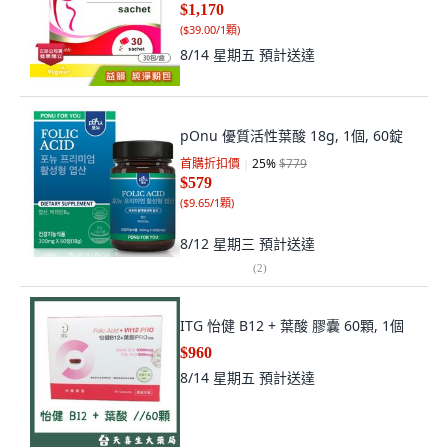
$1,170
(
$39.00/1顆
)
8/14 星期五
預計送達
pOnu 優質活性葉酸 18g, 1個, 60錠
首購折扣價
25
%
$779
$579
(
$9.65/1顆
)
8/12 星期三
預計送達
(
2
)
ITG 怡健 B12 + 葉酸 膠囊 60顆, 1個
$960
8/14 星期五
預計送達