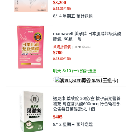
$3,200
(
$53.33/1顆
)
8/14 星期五
預計送達
mamawell 美孕佳 日本肌醇超級葉酸
膠囊, 60顆, 1盒
首購折扣價
20
%
$980
$780
(
$13.00/1顆
)
明天 8/10 (一)
預計送達
满 $1,500 再省 $75 (王道卡)
遇見康 葉酸錠 30錠/盒 懷孕前期營養
補充 每錠含葉酸600mcg 符合衛福部
公告每日葉酸需求, 1個
$405
8/12 星期三
預計送達