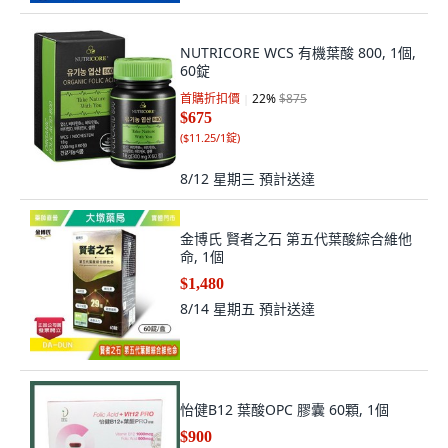
NUTRICORE WCS 有機葉酸 800, 1個,
60錠
首購折扣價
22
%
$875
$675
(
$11.25/1錠
)
8/12 星期三
預計送達
金博氏 賢者之石 第五代葉酸綜合維他
命, 1個
$1,480
8/14 星期五
預計送達
怡健B12 葉酸OPC 膠囊 60顆, 1個
$900