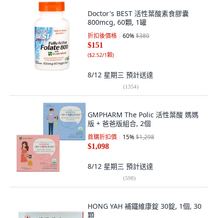
Doctor's BEST 活性葉酸素食膠囊
800mcg, 60顆, 1罐
折扣後價格
60
%
$380
$151
(
$2.52/1顆
)
8/12 星期三
預計送達
(
1354
)
GMPHARM The Polic 活性葉酸 媽媽
版 + 爸爸版組合, 2個
首購折扣價
15
%
$1,298
$1,098
8/12 星期三
預計送達
(
598
)
HONG YAH 補鐵維康錠 30錠, 1個, 30
顆