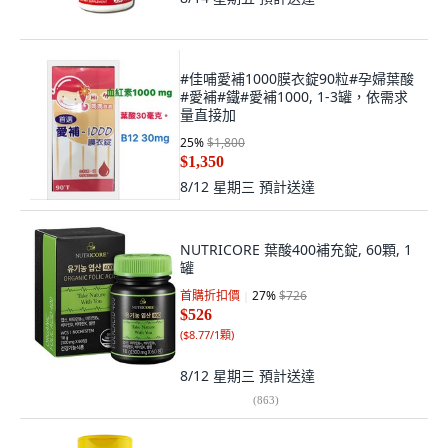
#佳哺愛補1000膜衣錠90粒#孕婦葉酸
#愛補#鐵#愛補1000, 1-3罐，依需求
量直接加
25
%
$1,800
$1,350
8/12 星期三
預計送達
NUTRICORE 葉酸400補充錠, 60顆, 1
罐
首購折扣價
27
%
$726
$526
(
$8.77/1顆
)
8/12 星期三
預計送達
(
863
)