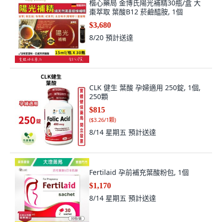
楷心藥局 金博氏陽光補精30瓶/盒 大
棗萃取 葉酸B12 菸鹼醯胺, 1個
$3,680
8/20
預計送達
CLK 健生 葉酸 孕婦適用 250錠, 1個,
250顆
$815
(
$3.26/1顆
)
8/14 星期五
預計送達
Fertilaid 孕前補充葉酸粉包, 1個
$1,170
8/14 星期五
預計送達