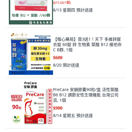
(
$15.00/1顆
)
8/13 星期四
預計送達
【楷心藥局】買3送1！天下 多維鋅膜
衣錠 60錠 鋅 生物素 葉酸 B12 維他命
C B群, 1個
$600
8/20
預計送達
PreCare 安韻膠囊90粒/盒 活性葉酸
B6 B12 調節女性生理機能 台灣公司
貨, 1個
$900
8/14 星期五
預計送達