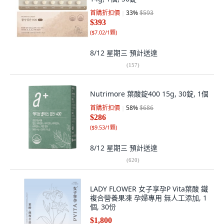
首購折扣價
33
%
$593
$393
(
$7.02/1顆
)
8/12 星期三
預計送達
(
157
)
Nutrimore 葉酸錠400 15g, 30錠, 1個
首購折扣價
58
%
$686
$286
(
$9.53/1顆
)
8/12 星期三
預計送達
(
620
)
LADY FLOWER 女子享孕P Vita葉酸 鐵
複合營養果凍 孕婦專用 無人工添加, 1
個, 30份
$1,800