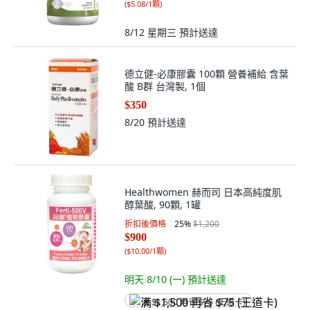
(
$5.08/1顆
)
8/12 星期三
預計送達
德立健-必康膠囊 100顆 營養補給 含葉
酸 B群 台灣製, 1個
$350
8/20
預計送達
Healthwomen 赫而司 日本高純度肌
醇葉酸, 90顆, 1罐
折扣後價格
25
%
$1,200
$900
(
$10.00/1顆
)
明天 8/10 (一)
預計送達
满 $1,500 再省 $75 (王道卡)