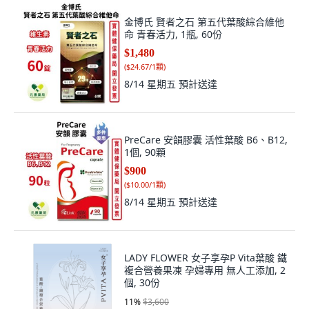
金博氏 賢者之石 第五代葉酸綜合維他
命 青春活力, 1瓶, 60份
$1,480
(
$24.67/1顆
)
8/14 星期五
預計送達
PreCare 安韻膠囊 活性葉酸 B6、B12,
1個, 90顆
$900
(
$10.00/1顆
)
8/14 星期五
預計送達
LADY FLOWER 女子享孕P Vita葉酸 鐵
複合營養果凍 孕婦專用 無人工添加, 2
個, 30份
11
%
$3,600