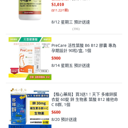
$1,010
(
$11.22/1顆
)
8/12 星期三
預計送達
(
396
)
PreCare 活性葉酸 B6 B12 膠囊 專為
孕期設計 90粒/盒, 1個
$900
8/14 星期五
預計送達
【楷心藥局】買3送1！天下 多維鋅膜
衣錠 60錠 鋅 生物素 葉酸 B12 維他命
C B群, 1個
$600
8/20
預計送達