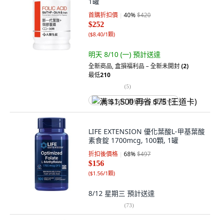
1罐
首購折扣價
40
%
$420
$252
(
$8.40/1顆
)
明天 8/10 (一)
預計送達
全新商品
,
盒損福利品 – 全新未開封
(2)
最低
210
(
5
)
满 $1,500 再省 $75 (王道卡)
LIFE EXTENSION 優化葉酸L-甲基葉酸
素食錠 1700mcg, 100顆, 1罐
折扣後價格
68
%
$497
$156
(
$1.56/1顆
)
8/12 星期三
預計送達
(
73
)