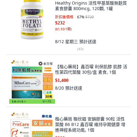
Healthy Origins 活性甲基葉酸無麩質
素食膠囊 800mcg, 120顆, 1罐
折扣後價格
67
%
$720
$232
(
$1.93/1顆
)
8/12 星期三
預計送達
(
43
)
【楷心藥局】鑫百曜 利保肌醇 肌醇 活
性第四代葉酸 30包/盒 素食, 1個
$1,400
8/20
預計送達
楷心藥局 聯欣錩 安韻膠囊 90粒 活性
葉酸 B6 B12 鑫百曜 維持孕期健康 增
進神經系統功能, 1個