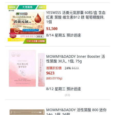
YESWISS 活養元氣膠囊 60粒/盒 含血
紅素 葉酸 維生素B12 鎂 葡萄糖酸鋅,
1個
$1,500
8/14 星期五
預計送達
MOMMY&DADDY Inner Booster 活
性葉酸 30入, 1個, 75g
首購折扣價
24
%
$823
$623
(
$83.07/10g
)
8/12 星期三
預計送達
(
11
)
MOMMY&DADDY 活性葉酸 800 迷你
14g, 1個, 56錠