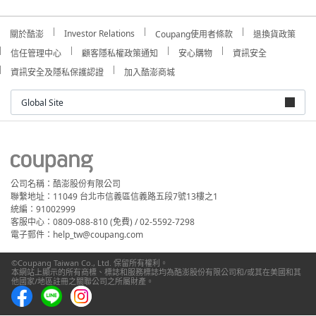
Investor Relations
關於酷澎
Coupang使用者條款
退換貨政策
信任管理中心
顧客隱私權政策通知
安心購物
資訊安全
資訊安全及隱私保護認證
加入酷澎商城
Global Site
公司名稱：酷澎股份有限公司
聯繫地址：11049 台北市信義區信義路五段7號13樓之1
統編：91002999
客服中心：0809-088-810 (免費) / 02-5592-7298
電子郵件：help_tw@coupang.com
©Coupang Taiwan Co., Ltd. 保留所有權利。
本網站上顯示的所有商標、標誌和服務標誌均為酷澎股份有限公司和/或其在美國和其
他國家/地區註冊之關聯公司之所屬財產。