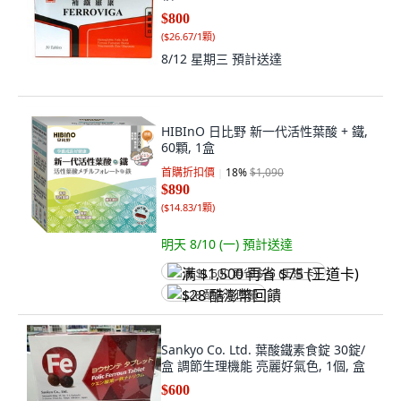
$800
(
$26.67/1顆
)
8/12 星期三
預計送達
HIBInO 日比野 新一代活性葉酸 + 鐵,
60顆, 1盒
首購折扣價
18
%
$1,090
$890
(
$14.83/1顆
)
明天 8/10 (一)
預計送達
满 $1,500 再省 $75 (王道卡)
$28 酷澎幣回饋
Sankyo Co. Ltd. 葉酸鐵素食錠 30錠/
盒 調節生理機能 亮麗好氣色, 1個, 盒
$600