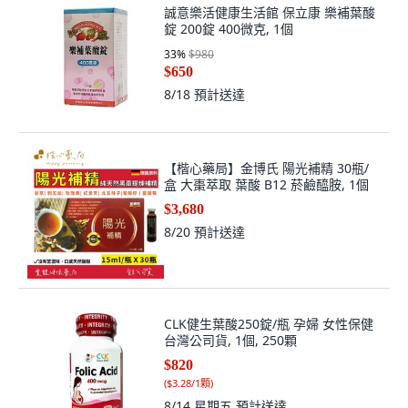
誠意樂活健康生活館 保立康 樂補葉酸
錠 200錠 400微克, 1個
33
%
$980
$650
8/18
預計送達
【楷心藥局】金博氏 陽光補精 30瓶/
盒 大棗萃取 葉酸 B12 菸鹼醯胺, 1個
$3,680
8/20
預計送達
CLK健生葉酸250錠/瓶 孕婦 女性保健
台灣公司貨, 1個, 250顆
$820
(
$3.28/1顆
)
8/14 星期五
預計送達