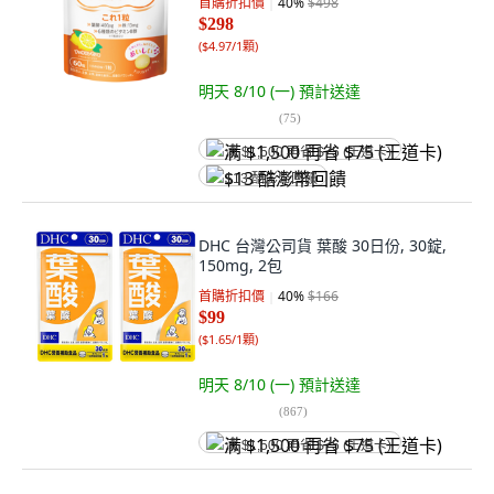
首購折扣價
40
%
$498
$298
(
$4.97/1顆
)
明天 8/10 (一)
預計送達
(
75
)
满 $1,500 再省 $75 (王道卡)
$13 酷澎幣回饋
DHC 台灣公司貨 葉酸 30日份, 30錠,
150mg, 2包
首購折扣價
40
%
$166
$99
(
$1.65/1顆
)
明天 8/10 (一)
預計送達
(
867
)
满 $1,500 再省 $75 (王道卡)