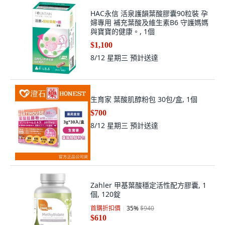
HAC永信 活泉護韻葉酸膠囊90粒裝 孕
婦專用 補充葉酸及維生素B6 守護媽媽
與寶寶的健康。, 1個
$1,100
8/12 星期三
預計送達
生育家 葉酸肌醇粉包 30包/盒, 1個
$700
8/12 星期三
預計送達
Zahler 甲基葉酸穩定活性配方膠囊, 1
個, 120錠
首購折扣價
35
%
$940
$610