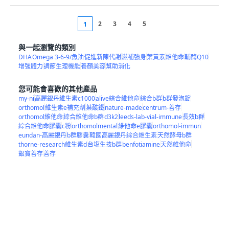
2
3
4
5
1
與一起瀏覽的類別
DHA
Omega 3-6-9/魚油
促進新陳代謝
滋補強身
葉黃素
維他命
輔酶Q10
增強體力
調節生理機能
養顏美容
幫助消化
您可能會喜歡的其他產品
my-ni
高麗銀丹維生素c1000
alive綜合維他命
綜合b群
b群發泡錠
orthomol
維生素e補充劑
葉酸鐵
nature-made
centrum-善存
orthomol維他命
綜合維他命b群
d3k2
leeds-lab-vial-immune
長效b群
綜合維他命膠囊
c粉
orthomolmental
維他命e膠囊
orthomol-immun
eundan-高麗銀丹
b群膠囊
韓國高麗銀丹綜合維生素
天然酵母b群
thorne-research維生素d
台塩生技b群
benfotiamine
天然維他命
銀寶善存
善存