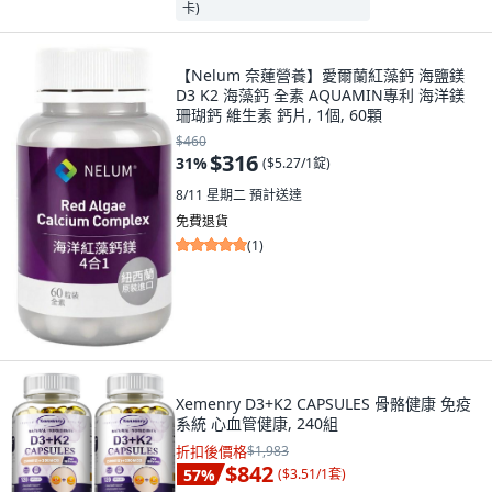
【Nelum 奈蓮營養】愛爾蘭紅藻鈣 海鹽鎂
D3 K2 海藻鈣 全素 AQUAMIN專利 海洋鎂
珊瑚鈣 維生素 鈣片, 1個, 60顆
$460
$316
31
%
(
$5.27/1錠
)
8/11 星期二
預計送達
免費退貨
(
1
)
Xemenry D3+K2 CAPSULES 骨骼健康 免疫
系統 心血管健康, 240組
折扣後價格
$1,983
$842
57
%
(
$3.51/1套
)