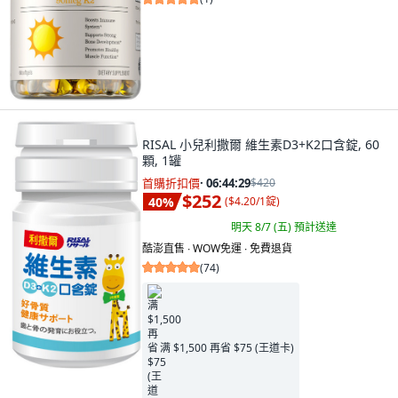
RISAL 小兒利撒爾 維生素D3+K2口含錠, 60
顆, 1罐
首購折扣價
·
06:44:28
$420
$252
40
%
(
$4.20/1錠
)
明天 8/7 (五)
預計送達
酷澎直售 ∙ WOW免運 ∙ 免費退貨
(
74
)
满 $1,500 再省 $75 (王道卡)