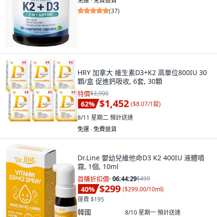
免運 ∙ 免費退貨
(
37
)
HRY 加拿大 維生素D3+K2 高單位800IU 30
顆/盒 促進鈣吸收, 6套, 30顆
特價
$3,900
$1,452
62
%
(
$8.07/1錠
)
8/11 星期二
預計送達
免運 ∙ 免費退貨
Dr.Line 嬰幼兒維他命D3 K2 400IU 液體噴
霧, 1個, 10ml
首購折扣價
·
06:44:28
$499
$299
40
%
(
$299.00/10ml
)
運費 $195
韓國
8/10 星期一
預計送達