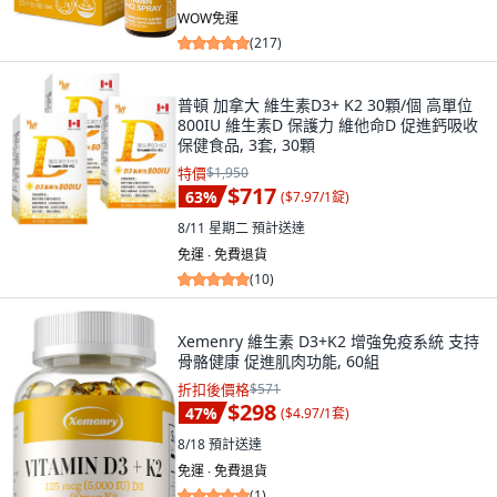
WOW免運
(
217
)
普頓 加拿大 維生素D3+ K2 30顆/個 高單位
800IU 維生素D 保護力 維他命D 促進鈣吸收
保健食品, 3套, 30顆
特價
$1,950
$717
63
%
(
$7.97/1錠
)
8/11 星期二
預計送達
免運 ∙ 免費退貨
(
10
)
Xemenry 維生素 D3+K2 增強免疫系統 支持
骨骼健康 促進肌肉功能, 60組
折扣後價格
$571
$298
47
%
(
$4.97/1套
)
8/18
預計送達
免運 ∙ 免費退貨
(
1
)