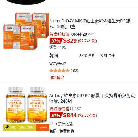
Nutri D-DAY MK-7維生素K2&維生素D3錠
9g, 30錠, 4盒
首購折扣價
·
06:44:28
$529
$329
37
%
(
$2.74/1錠
)
運費 $195
韓國
8/10 星期一
預計送達
WOW免運
(
480
)
即將售完
Airboy 維生素D3+K2 膠囊 | 支持骨骼與免疫
健康, 240組
折扣後價格
$1,987
$844
57
%
(
$3.52/1套
)
8/18
預計送達
免運 ∙ 免費退貨