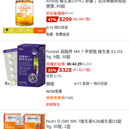
Airboy 維生素D3+K2 膠囊 | 支持骨骼與免疫
健康, 60組
折扣後價格
$574
$299
47
%
(
$4.98/1套
)
8/18
預計送達
免運 ∙ 免費退貨
Funeat 超臨界 MK 7 甲萘醌 維生素 K2 D3
9g, 6個, 30錠
首購折扣價
·
06:44:28
$2,241
$328
85
%
(
$1.82/1錠
)
運費 $195
韓國
8/10 星期一
預計送達
WOW免運
(
144
)
即將售完
Nutri D-DAY MK-7維生素K2&維生素D3錠
9g, 30錠, 2盒