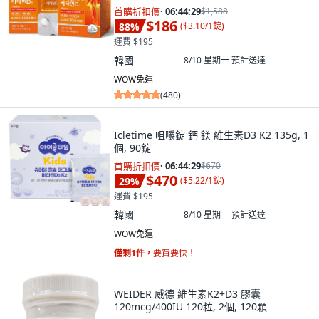
首購折扣價
·
06:44:28
$1,588
$186
88
%
(
$3.10/1錠
)
運費 $195
韓國
8/10 星期一
預計送達
WOW免運
(
480
)
Icletime 咀嚼錠 鈣 鎂 維生素D3 K2 135g, 1
個, 90錠
首購折扣價
·
06:44:28
$670
$470
29
%
(
$5.22/1錠
)
運費 $195
韓國
8/10 星期一
預計送達
WOW免運
僅剩1件，
要買要快！
WEIDER 威德 維生素K2+D3 膠囊
120mcg/400IU 120粒, 2個, 120顆