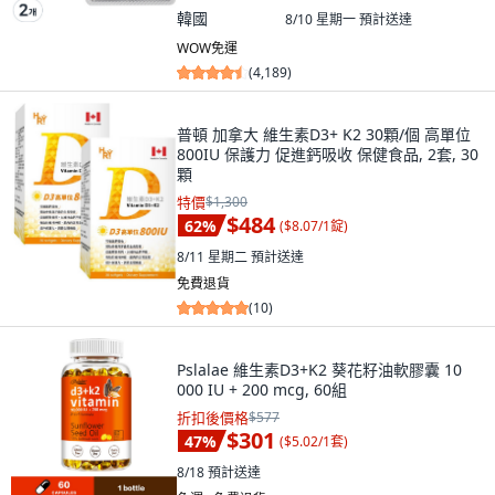
韓國
8/10 星期一
預計送達
WOW免運
(
4,189
)
普頓 加拿大 維生素D3+ K2 30顆/個 高單位
800IU 保護力 促進鈣吸收 保健食品, 2套, 30
顆
特價
$1,300
$484
62
%
(
$8.07/1錠
)
8/11 星期二
預計送達
免費退貨
(
10
)
Pslalae 維生素D3+K2 葵花籽油軟膠囊 10
000 IU + 200 mcg, 60組
折扣後價格
$577
$301
47
%
(
$5.02/1套
)
8/18
預計送達