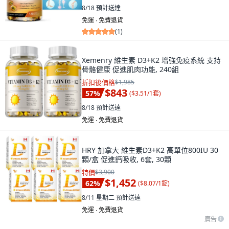
8/18
預計送達
免運 ∙ 免費退貨
(
1
)
Xemenry 維生素 D3+K2 增強免疫系統 支持
骨骼健康 促進肌肉功能, 240組
折扣後價格
$1,985
$843
57
%
(
$3.51/1套
)
8/18
預計送達
免運 ∙ 免費退貨
HRY 加拿大 維生素D3+K2 高單位800IU 30
顆/盒 促進鈣吸收, 6套, 30顆
特價
$3,900
$1,452
62
%
(
$8.07/1錠
)
8/11 星期二
預計送達
免運 ∙ 免費退貨
廣告