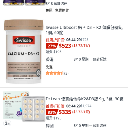
8/18
預計送達
免運 ∙ 免費退貨
Swisse Ultiboost 鈣 + D3 + K2 薄膜包覆錠,
1個, 60錠
首購折扣價
·
06:44:28
$723
$523
27
%
(
$8.72/1錠
)
運費 $195
香港
8/10 星期一
預計送達
免運
(
3
)
Dr.Lean 優質維他命K2&D3錠 9g, 3盒, 30錠
首購折扣價
·
06:44:28
$1,974
$335
83
%
(
$3.72/1錠
)
運費 $195
韓國
8/10 星期一
預計送達