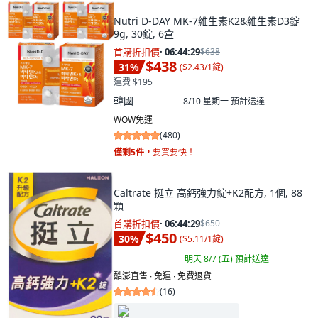
Nutri D-DAY MK-7維生素K2&維生素D3錠
9g, 30錠, 6盒
首購折扣價
·
06:44:28
$638
$438
31
%
(
$2.43/1錠
)
運費 $195
韓國
8/10 星期一
預計送達
WOW免運
(
480
)
僅剩5件，
要買要快！
Caltrate 挺立 高鈣強力錠+K2配方, 1個, 88
顆
首購折扣價
·
06:44:28
$650
$450
30
%
(
$5.11/1錠
)
明天 8/7 (五)
預計送達
酷澎直售 ∙ 免運 ∙ 免費退貨
(
16
)