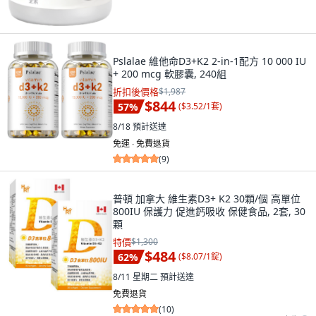
Pslalae 維他命D3+K2 2-in-1配方 10 000 IU
+ 200 mcg 軟膠囊, 240組
折扣後價格
$1,987
$844
57
%
(
$3.52/1套
)
8/18
預計送達
免運 ∙ 免費退貨
(
9
)
普頓 加拿大 維生素D3+ K2 30顆/個 高單位
800IU 保護力 促進鈣吸收 保健食品, 2套, 30
顆
特價
$1,300
$484
62
%
(
$8.07/1錠
)
8/11 星期二
預計送達
免費退貨
(
10
)