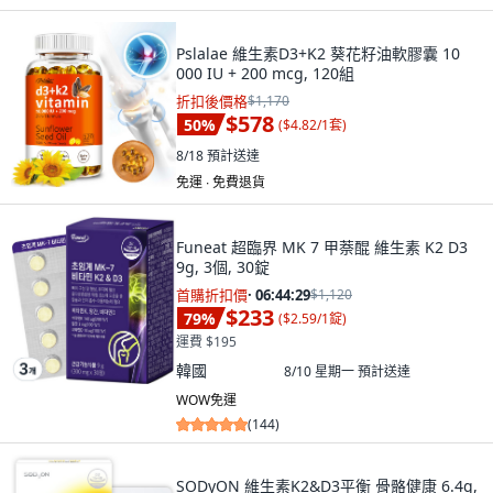
Pslalae 維生素D3+K2 葵花籽油軟膠囊 10
000 IU + 200 mcg, 120組
折扣後價格
$1,170
$578
50
%
(
$4.82/1套
)
8/18
預計送達
免運 ∙ 免費退貨
Funeat 超臨界 MK 7 甲萘醌 維生素 K2 D3
9g, 3個, 30錠
首購折扣價
·
06:44:28
$1,120
$233
79
%
(
$2.59/1錠
)
運費 $195
韓國
8/10 星期一
預計送達
WOW免運
(
144
)
SODyON 維生素K2&D3平衡 骨骼健康 6.4g,