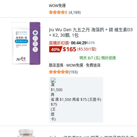
WOW免運
(
4,189
)
Jiu Wu Dan 九五之丹 海藻鈣 + 鎂 維生素D3
+ K2, 30顆, 1包
首購折扣價
·
06:44:28
$276
$165
40
%
(
$5.50/1錠
)
明天 8/7 (五)
預計送達
酷澎直售 ∙ WOW免運 ∙ 免費退貨
(
193
)
满 $1,500 再省 $75 (王道卡)