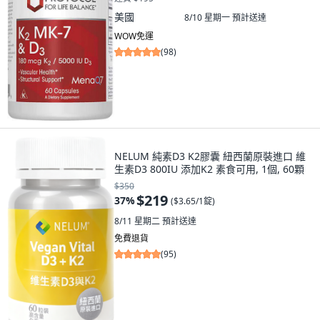
美國
8/10 星期一
預計送達
WOW免運
(
98
)
NELUM 純素D3 K2膠囊 紐西蘭原裝進口 維
生素D3 800IU 添加K2 素食可用, 1個, 60顆
$350
$219
37
%
(
$3.65/1錠
)
8/11 星期二
預計送達
免費退貨
(
95
)