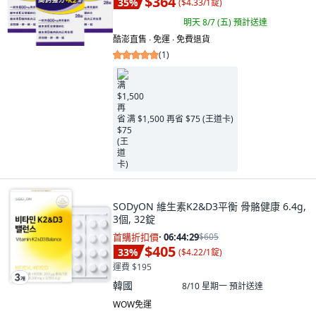
$364
35
%
(
$4.33/1錠
)
明天 8/7 (五)
預計送達
酷澎直售 ∙ 免運 ∙ 免費退貨
(
1
)
满 $1,500 再省 $75 (王道卡)
SODyON 維生素K2&D3平衡 骨骼健康 6.4g,
3個, 32錠
首購折扣價
·
06:44:28
$605
$405
33
%
(
$4.22/1錠
)
運費 $195
韓國
8/10 星期一
預計送達
WOW免運