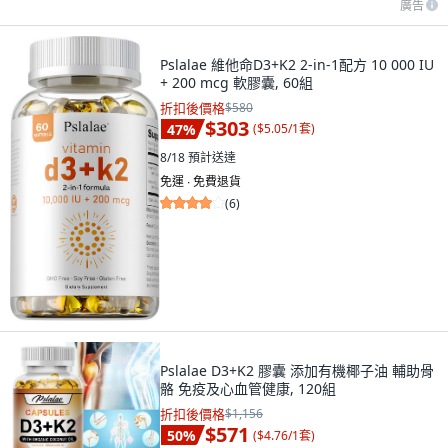
廣告
Pslalae 維他命D3+K2 2-in-1配方 10 000 IU
+ 200 mcg 軟膠囊, 60組
折扣後價格
$580
$303
47
%
(
$5.05/1套
)
8/18
預計送達
免運 ∙ 免費退貨
(
6
)
Pslalae D3+K2 膠囊 添加有機椰子油 輔助骨
骼 免疫及心血管健康, 120組
折扣後價格
$1,156
$571
50
%
(
$4.76/1套
)