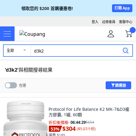
領取您的
$200
首購優惠卷!
打開 App
登入
註冊會員
客服中心
全部
'
d3k2
'
與相關搜尋結果
篩選器
含運
Protocol For Life Balance K2 MK-7&D3複
方膠囊, 1罐, 60顆
折扣後價格
·
06:44:28
$654
$304
53
%
(
$5.07/1份
)
運費 $195