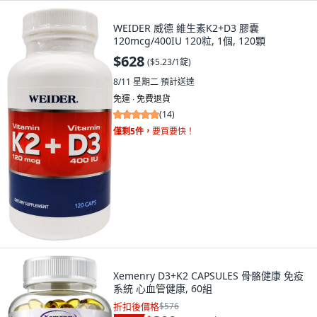
WEIDER 威德 維生素K2+D3 膠囊
120mcg/400IU 120粒, 1個, 120顆
$628
(
$5.23/1錠
)
8/11 星期二
預計送達
免運 ∙ 免費退貨
(
14
)
僅剩5件，
要買要快！
Xemenry D3+K2 CAPSULES 骨骼健康 免疫
系統 心血管健康, 60組
折扣後價格
$576