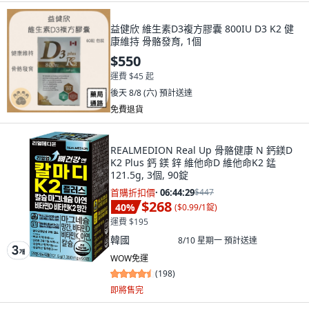
益健欣 維生素D3複方膠囊 800IU D3 K2 健
康維持 骨骼發育, 1個
$550
運費 $45 起
後天 8/8 (六)
預計送達
免費退貨
REALMEDION Real Up 骨骼健康 N 鈣鎂D
K2 Plus 鈣 鎂 鋅 維他命D 維他命K2 錳
121.5g, 3個, 90錠
首購折扣價
·
06:44:28
$447
$268
40
%
(
$0.99/1錠
)
運費 $195
韓國
8/10 星期一
預計送達
WOW免運
(
198
)
即將售完