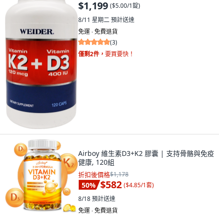
$1,199
(
$5.00/1錠
)
8/11 星期二
預計送達
免運 ∙ 免費退貨
(
3
)
僅剩2件，
要買要快！
Airboy 維生素D3+K2 膠囊 | 支持骨骼與免疫
健康, 120組
折扣後價格
$1,178
$582
50
%
(
$4.85/1套
)
8/18
預計送達
免運 ∙ 免費退貨