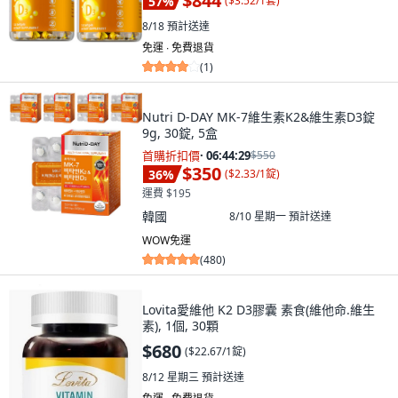
$844
57
%
(
$3.52/1套
)
8/18
預計送達
免運 ∙ 免費退貨
(
1
)
Nutri D-DAY MK-7維生素K2&維生素D3錠
9g, 30錠, 5盒
首購折扣價
·
06:44:28
$550
$350
36
%
(
$2.33/1錠
)
運費 $195
韓國
8/10 星期一
預計送達
WOW免運
(
480
)
Lovita愛維他 K2 D3膠囊 素食(維他命.維生
素), 1個, 30顆
$680
(
$22.67/1錠
)
8/12 星期三
預計送達