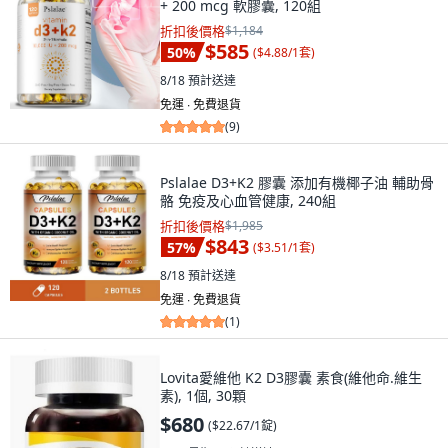
+ 200 mcg 軟膠囊, 120組
折扣後價格
$1,184
$585
50
%
(
$4.88/1套
)
8/18
預計送達
免運 ∙ 免費退貨
(
9
)
Pslalae D3+K2 膠囊 添加有機椰子油 輔助骨
骼 免疫及心血管健康, 240組
折扣後價格
$1,985
$843
57
%
(
$3.51/1套
)
8/18
預計送達
免運 ∙ 免費退貨
(
1
)
Lovita愛維他 K2 D3膠囊 素食(維他命.維生
素), 1個, 30顆
$680
(
$22.67/1錠
)