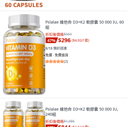
Pslalae 維他命 D3+K2 軟膠囊 50 000 IU, 60
組
折扣後價格
$569
$296
47
%
(
$4.93/1套
)
8/18
預計送達
免運 ∙ 免費退貨
(
2
)
Pslalae 維他命 D3+K2 軟膠囊 50 000 IU,
240組
折扣後價格
$1,986