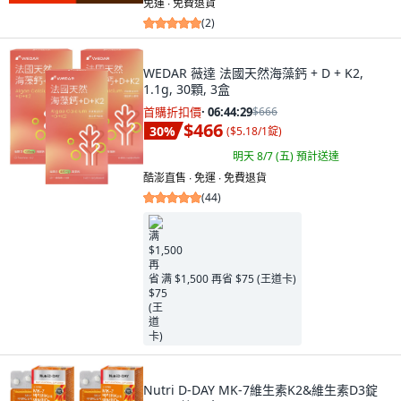
免運 ∙ 免費退貨
(
2
)
WEDAR 薇達 法國天然海藻鈣 + D + K2,
1.1g, 30顆, 3盒
首購折扣價
·
06:44:28
$666
$466
30
%
(
$5.18/1錠
)
明天 8/7 (五)
預計送達
酷澎直售 ∙ 免運 ∙ 免費退貨
(
44
)
满 $1,500 再省 $75 (王道卡)
Nutri D-DAY MK-7維生素K2&維生素D3錠