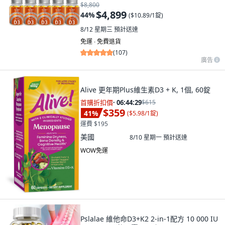
$8,800
$4,899
44
%
(
$10.89/1錠
)
8/12 星期三
預計送達
免運 ∙ 免費退貨
(
107
)
廣告
Alive 更年期Plus維生素D3 + K, 1個, 60錠
首購折扣價
·
06:44:28
$615
$359
41
%
(
$5.98/1錠
)
運費 $195
美國
8/10 星期一
預計送達
WOW免運
Pslalae 維他命D3+K2 2-in-1配方 10 000 IU