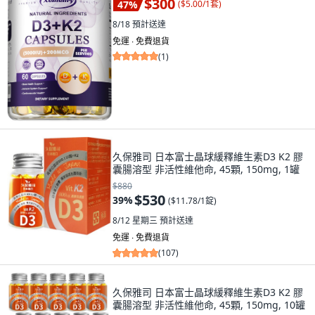
$300
47
%
(
$5.00/1套
)
8/18
預計送達
免運 ∙ 免費退貨
(
1
)
久保雅司 日本富士晶球緩釋維生素D3 K2 膠
囊腸溶型 非活性維他命, 45顆, 150mg, 1罐
$880
$530
39
%
(
$11.78/1錠
)
8/12 星期三
預計送達
免運 ∙ 免費退貨
(
107
)
久保雅司 日本富士晶球緩釋維生素D3 K2 膠
囊腸溶型 非活性維他命, 45顆, 150mg, 10罐