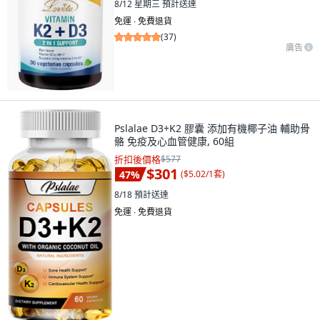
8/12 星期三
預計送達
免運 ∙ 免費退貨
(
37
)
廣告
Pslalae D3+K2 膠囊 添加有機椰子油 輔助骨
骼 免疫及心血管健康, 60組
折扣後價格
$577
$301
47
%
(
$5.02/1套
)
8/18
預計送達
免運 ∙ 免費退貨