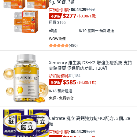
9g, 30錠, 3盒
首購折扣價
·
06:44:28
$463
$277
40
%
(
$3.08/1錠
)
運費 $195
韓國
8/10 星期一
預計送達
WOW免運
(
480
)
Xemenry 維生素 D3+K2 增強免疫系統 支持
骨骼健康 促進肌肉功能, 120組
折扣後價格
$1,184
$585
50
%
(
$4.88/1套
)
8/18
預計送達
免運 ∙ 免費退貨
Caltrate 挺立 高鈣強力錠+K2配方, 3個, 28
顆
首購折扣價
·
06:44:28
$564