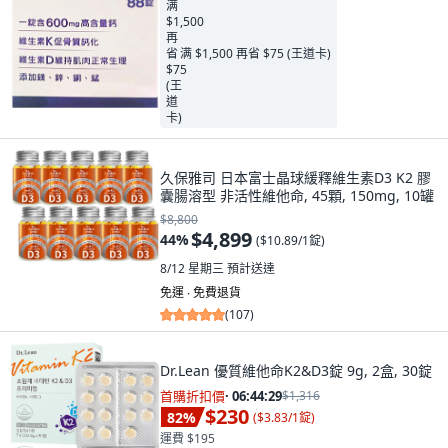
满 $1,500 再省 $75 (王道卡)
久保雅司 日本富士晶球緩釋維生素D3 K2 膠
囊腸溶型 非活性維他命, 45顆, 150mg, 10罐
$8,800
$4,899
44
%
(
$10.89/1錠
)
8/12 星期三
預計送達
免運 ∙ 免費退貨
(
107
)
Dr.Lean 優質維他命K2&D3錠 9g, 2盒, 30錠
首購折扣價
·
06:44:28
$1,316
$230
82
%
(
$3.83/1錠
)
運費 $195