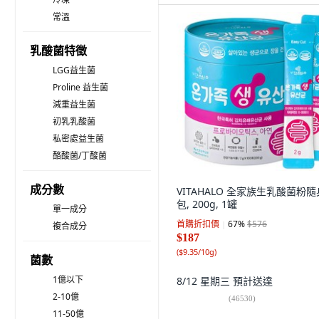
常溫
乳酸菌特徵
LGG益生菌
Proline 益生菌
減重益生菌
初乳乳酸菌
私密處益生菌
酪酸菌/丁酸菌
成分數
VITAHALO 全家族生乳酸菌粉隨
包, 200g, 1罐
單一成分
首購折扣價
67
%
$576
複合成分
$187
(
$9.35/10g
)
菌數
1億以下
8/12 星期三
預計送達
2-10億
(
46530
)
11-50億