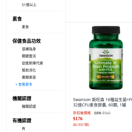
51億以上
素食
素食
保健食品功效
滋補強身
關鍵靈活
促進新陳代謝
幫助消化
養顏美容
+ 查看更多
維持正常生理
產前營養補給
其他
機關認證
Swanson 斯旺森 16種益生菌+F
32億CFU素食膠囊, 60顆, 1罐
機關認證
折扣後價格
68
%
$560
$176
有機認證
(
$2.93/1錠
)
有