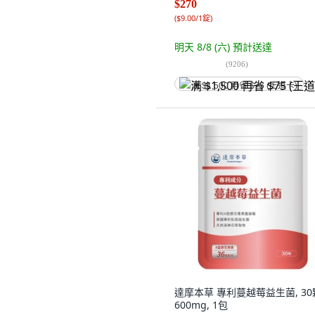
$270
(
$9.00/1錠
)
明天 8/8 (六)
預計送達
(
9206
)
满 $1,500 再省 $75 (王道卡)
達摩本草 專利蔓越莓益生菌, 30
600mg, 1包