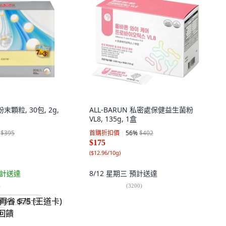
顆粒, 30包, 2g,
ALL-BARUN 私密處保健益生菌粉
VL8, 135g, 1盒
$395
首購折扣價
56
%
$402
$175
(
$12.96/10g
)
計送達
8/12 星期三
預計送達
)
(
3200
)
省 $75 (王道卡)
饋