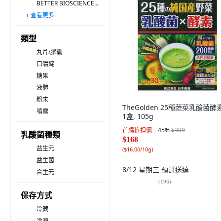
BETTER BIOSCIENCES 好好生醫
+ 查看更多
達摩本草
NOW Foods
YM BIOMED 陽明生醫
大醫生技
GenMont 景岳
我的健康日記
Jamieson 健美生
Sinphar 杏輝醫藥
Centrum 善存
WEIDER 威德
ESMOND NATURAL 愛司盟
AAHP 全健護
Simply 新普利
義美生醫
Jiu Wu Dan 九五之丹
類型
丸片/膠囊
口嚼錠
糖果
液體
粉末
TheGolden 25種蔬菜乳酸菌酵
噴霧
1盒, 105g
首購折扣價
45
%
$309
乳酸菌種類
$168
益生元
(
$16.00/10g
)
益生菌
8/12 星期三
預計送達
合生元
(
196
)
保存方式
冷藏
冷凍