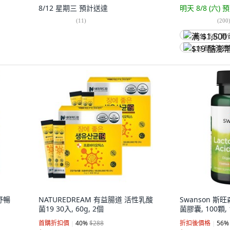
8/12 星期三
預計送達
明天 8/8 (六)
預
(
11
)
(
200
满 $1,500 再
$19 酷澎幣
舒暢
NATUREDREAM 有益腸道 活性乳酸
Swanson 斯
菌19 30入, 60g, 2個
菌膠囊, 100顆,
首購折扣價
40
%
$288
折扣後價格
56
%