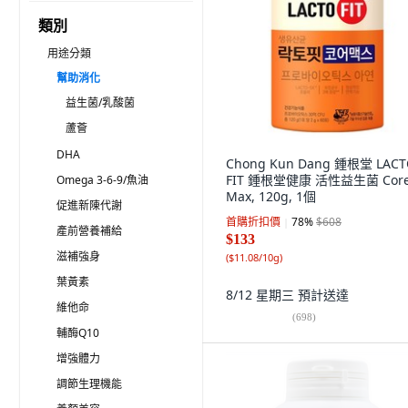
類別
用途分類
幫助消化
益生菌/乳酸菌
蘆薈
DHA
Chong Kun Dang 鍾根堂 LACT
FIT 鍾根堂健康 活性益生菌 Cor
Omega 3-6-9/魚油
Max, 120g, 1個
促進新陳代謝
首購折扣價
78
%
$608
產前營養補給
$133
滋補強身
(
$11.08/10g
)
葉黃素
8/12 星期三
預計送達
維他命
(
698
)
輔酶Q10
增強體力
調節生理機能