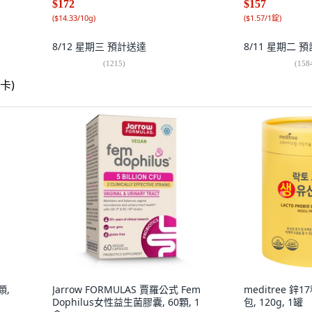
$172
$157
(
$14.33/10g
)
(
$1.57/1錠
)
8/12 星期三
預計送達
8/11 星期二
預
(
1215
)
(
158
顆,
Jarrow FORMULAS 賈羅公式 Fem
meditree 
Dophilus女性益生菌膠囊, 60顆, 1
包, 120g, 1罐