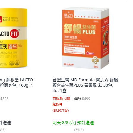
ang 鍾根堂 LACTO-
台塑生醫 MD Formula 醫之方 舒暢
粉隨身包, 160g, 1
複合益生菌PLUS 莓果風味, 30包,
4g, 1盒
$828
首購折扣價
40
%
$499
$299
(
$9.97/1錠
)
計送達
明天 8/8 (六)
預計送達
395
)
(
2416
)