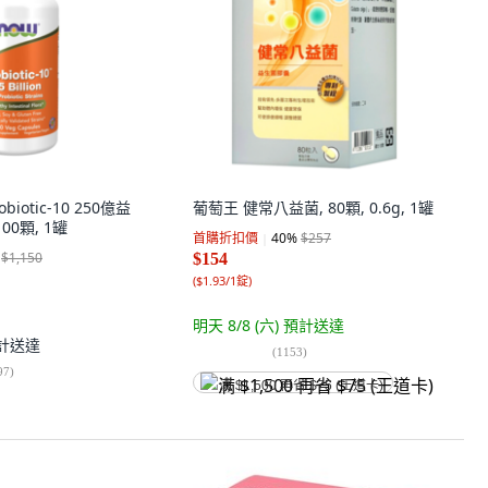
obiotic-10 250億益
葡萄王 健常八益菌, 80顆, 0.6g, 1罐
00顆, 1罐
首購折扣價
40
%
$257
$1,150
$154
(
$1.93/1錠
)
明天 8/8 (六)
預計送達
計送達
(
1153
)
97
)
满 $1,500 再省 $75 (王道卡)