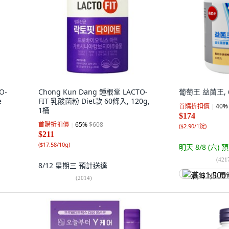
O-
Chong Kun Dang 鍾根堂 LACTO-
葡萄王 益菌王, 6
e
FIT 乳酸菌粉 Diet款 60條入, 120g,
首購折扣價
40
%
1桶
$174
首購折扣價
65
%
$608
(
$2.90/1錠
)
$211
(
$17.58/10g
)
明天 8/8 (六)
預
(
421
8/12 星期三
預計送達
满 $1,500 再
(
2014
)