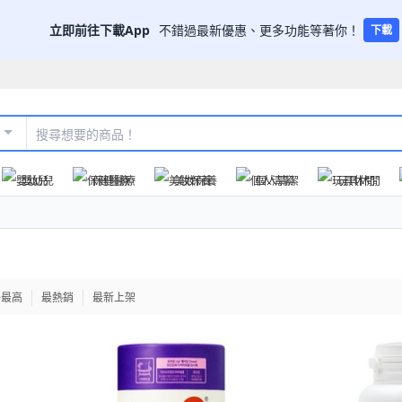
立即前往下載App
不錯過最新優惠、更多功能等著你！
下載
嬰幼兒
保健醫療
美妝保養
個人清潔
玩具休閒
格最高
最熱銷
最新上架