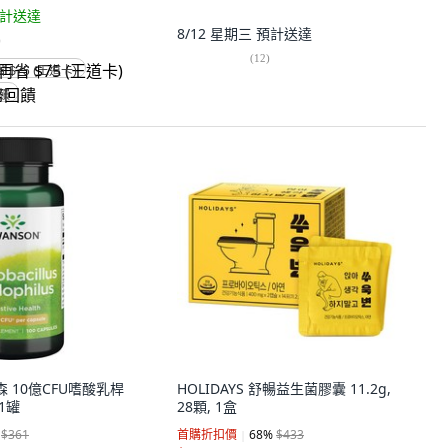
計送達
8/12 星期三
預計送達
)
(
12
)
省 $75 (王道卡)
回饋
旺森 10億CFU嗜酸乳桿
HOLIDAYS 舒暢益生菌膠囊 11.2g,
 1罐
28顆, 1盒
$361
首購折扣價
68
%
$433