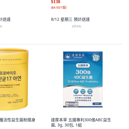
$138
(
$4.93/1錠
)
計送達
8/12 星期三
預計送達
4
)
(
8544
)
鋅17種活性益生菌粉隨身
達摩本草 五國專利300億ABC益生
菌, 3g, 30包, 1組