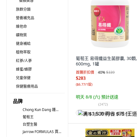
養顏美容
族群分類
營養補充品
維他命
礦物質
健身補給
植物萃取
葡萄王 易得纖益生菌膠囊, 30顆,
紅蔘/人蔘
600mg, 1罐
蜂蜜/蜂膠
首購折扣價
40
%
$339
兒童保健
$203
(
$6.77/1錠
)
保健醫療用品
明天 8/8 (六)
預計送達
品牌
(
2472
)
Chong Kun Dang 鍾根堂 LACTO-FIT
满 $1,500 再省 $75 (王道卡)
葡萄王
台塑生醫
Jarrow FORMULAS 賈羅公式