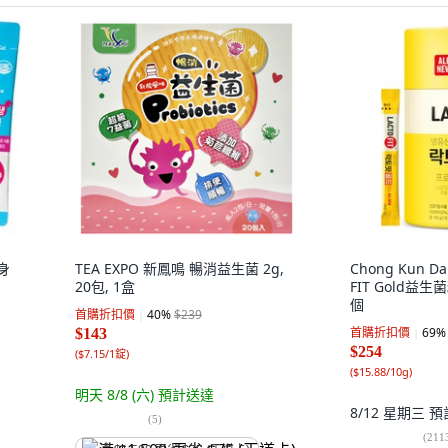
身
TEA EXPO 新鳳鳴 暢消益生菌 2g,
Chong Kun D
20包, 1盒
FIT Gold益生菌
個
首購折扣價
40
%
$239
首購折扣價
69
%
$143
$254
(
$7.15/1錠
)
(
$15.88/10g
)
明天 8/8 (六)
預計送達
8/12 星期三
預
(
5
)
(
211