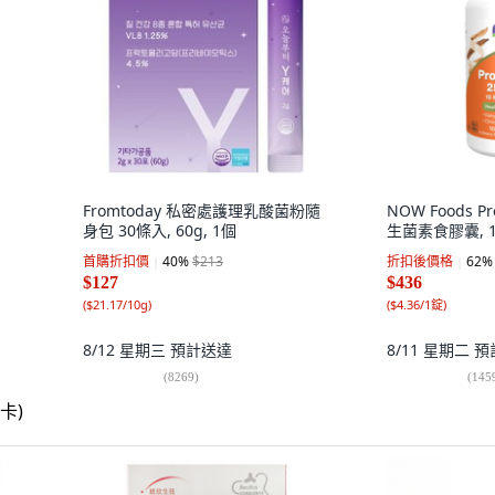
Fromtoday 私密處護理乳酸菌粉隨
NOW Foods Pr
身包 30條入, 60g, 1個
生菌素食膠囊, 1
首購折扣價
40
%
$213
折扣後價格
62
%
$127
$436
(
$21.17/10g
)
(
$4.36/1錠
)
8/12 星期三
預計送達
8/11 星期二
預
(
8269
)
(
145