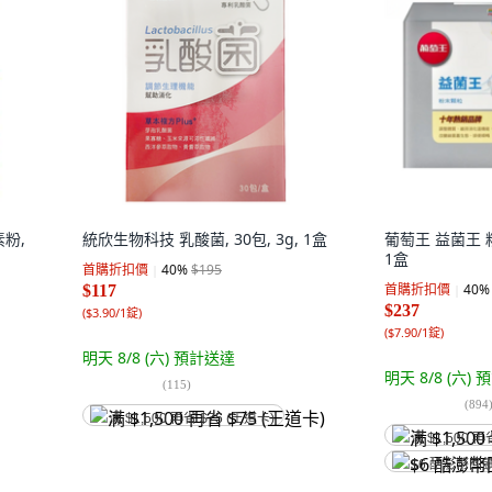
素粉,
統欣生物科技 乳酸菌, 30包, 3g, 1盒
葡萄王 益菌王 粉末
1盒
首購折扣價
40
%
$195
首購折扣價
40
%
$117
$237
(
$3.90/1錠
)
(
$7.90/1錠
)
明天 8/8 (六)
預計送達
明天 8/8 (六)
預
(
115
)
(
894
满 $1,500 再省 $75 (王道卡)
满 $1,500 再
$6 酷澎幣回