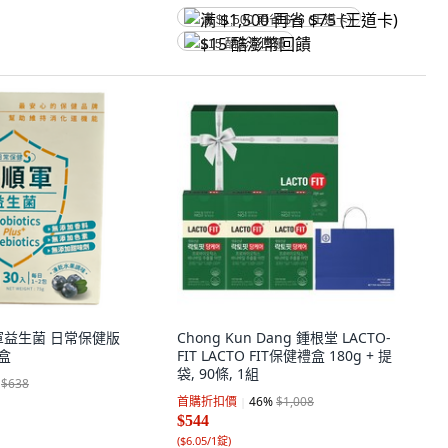
满 $1,500 再省 $75 (王道卡)
$15 酷澎幣回饋
軍益生菌 日常保健版
Chong Kun Dang 鍾根堂 LACTO-
1盒
FIT LACTO FIT保健禮盒 180g + 提
袋, 90條, 1組
$638
首購折扣價
46
%
$1,008
$544
(
$6.05/1錠
)