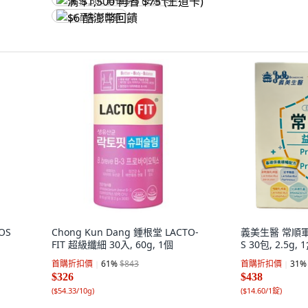
满 $1,500 再省 $75 (王道卡)
$6 酷澎幣回饋
OS
Chong Kun Dang 鍾根堂 LACTO-
義美生醫 常順
FIT 超級纖細 30入, 60g, 1個
S 30包, 2.5g, 
首購折扣價
61
%
$843
首購折扣價
31
%
$326
$438
(
$54.33/10g
)
(
$14.60/1錠
)