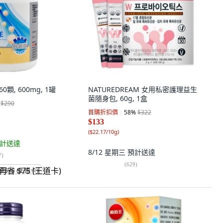
0顆, 600mg, 1罐
NATUREDREAM 女用私密護理益生
菌隨身包, 60g, 1盒
$290
首購折扣價
58
%
$322
$133
(
$22.17/10g
)
計送達
8/12 星期三
預計送達
7
)
(
629
)
省 $75 (王道卡)