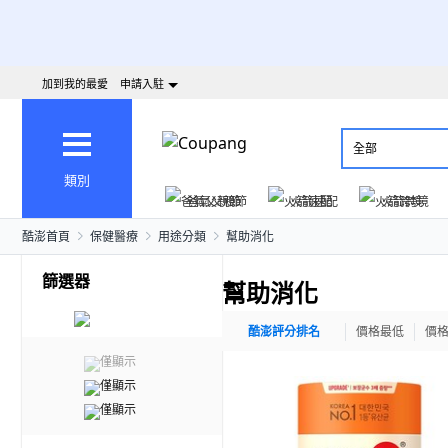
加到我的最愛
申請入駐
全部
類別
爸氣父親節
火箭速配
火箭跨境
酷澎首頁
保健醫療
用途分類
幫助消化
篩選器
幫助消化
酷澎評分排名
價格最低
價
僅顯示
僅顯示
僅顯示