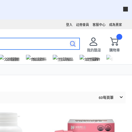
登入
註冊會員
客服中心
成為賣家
我的酷澎
購物車
文具圖書
食品飲料
生活用品
女性服飾
運動戶外
60
每頁筆