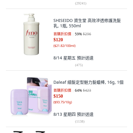
(
29241
)
SHISEIDO 資生堂 高效滲透修護洗髮
乳, 1瓶, 550ml
首購折扣價
59
%
$296
$120
(
$21.82/100ml
)
8/14 星期五
預計送達
(
475
)
Daleaf 細髮定型魅力髮蠟棒, 16g, 1個
首購折扣價
64
%
$423
$150
(
$93.75/10g
)
8/13 星期四
預計送達
(
1138
)