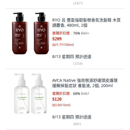
(
1427
)
RYO 呂 豐盈強韌髮根香氛洗髮精 木質
調麝香, 480ml, 2個
首購折扣價
76
%
$891
$209
(
$21.77/100ml
)
8/13 星期四
預計送達
(
1554
)
AVCA Native 強效根源舒緩頭皮護理
緩解掉髮症狀 養髮液, 2個, 200ml
首購折扣價
68
%
$387
$120
(
$3.00/10ml
)
8/13 星期四
預計送達
(
681
)