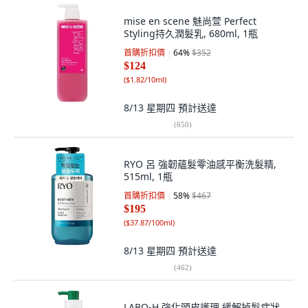
mise en scene 魅尚萱 Perfect
Styling持久潤髮乳, 680ml, 1瓶
首購折扣價
64
%
$352
$124
(
$1.82/10ml
)
8/13 星期四
預計送達
(
650
)
RYO 呂 強韌蘊髮零油感平衡洗髮精,
515ml, 1瓶
首購折扣價
58
%
$467
$195
(
$37.87/100ml
)
8/13 星期四
預計送達
(
462
)
LABO-H 強化頭皮護理 緩解掉髮症狀