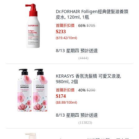
Dr.FORHAIR Folligen經典健髮滋養頭
皮水, 120ml, 1瓶
首購折扣價
66
%
$705
$233
(
$19.42/10ml
)
8/13 星期四
預計送達
(
4444
)
KERASYS 香氛洗髮精 可愛又浪漫,
980ml, 2個
首購折扣價
40
%
$290
$174
(
$8.88/100ml
)
8/13 星期四
預計送達
(
113823
)