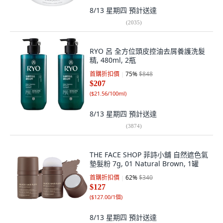
8/13 星期四
預計送達
(
2035
)
RYO 呂 全方位頭皮控油去屑養護洗髮
精, 480ml, 2瓶
首購折扣價
75
%
$848
$207
(
$21.56/100ml
)
8/13 星期四
預計送達
(
3874
)
THE FACE SHOP 菲詩小舖 自然遮色氣
墊髮粉 7g, 01 Natural Brown, 1罐
首購折扣價
62
%
$340
$127
(
$127.00/1個
)
8/13 星期四
預計送達