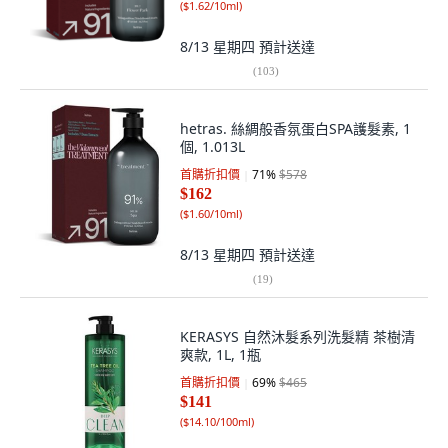
(
$1.62/10ml
)
8/13 星期四
預計送達
(
103
)
hetras. 絲綢般香氛蛋白SPA護髮素, 1
個, 1.013L
首購折扣價
71
%
$578
$162
(
$1.60/10ml
)
8/13 星期四
預計送達
(
19
)
KERASYS 自然沐髮系列洗髮精 茶樹清
爽款, 1L, 1瓶
首購折扣價
69
%
$465
$141
(
$14.10/100ml
)