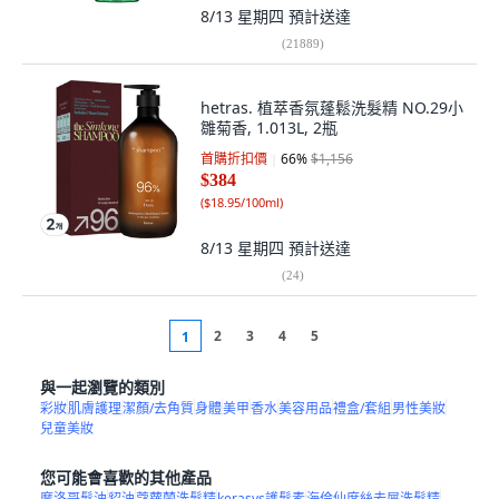
8/13 星期四
預計送達
(
21889
)
hetras. 植萃香氛蓬鬆洗髮精 NO.29小
雛菊香, 1.013L, 2瓶
首購折扣價
66
%
$1,156
$384
(
$18.95/100ml
)
8/13 星期四
預計送達
(
24
)
2
3
4
5
1
與一起瀏覽的類別
彩妝
肌膚護理
潔顏/去角質
身體
美甲
香水
美容用品
禮盒/套組
男性美妝
兒童美妝
您可能會喜歡的其他產品
摩洛哥髮油
貂油
蔻蘿蘭洗髮精
kerasys護髮素
海倫仙度絲去屑洗髮精