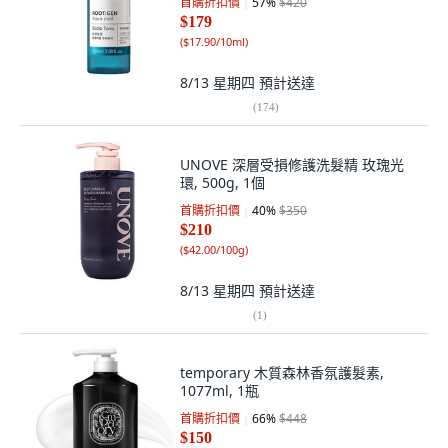
首購折扣價
57
%
$420
$179
(
$17.90/10ml
)
8/13 星期四
預計送達
(
174
)
UNOVE 深層受損修護洗髮精 玫瑰光
環, 500g, 1個
首購折扣價
40
%
$350
$210
(
$42.00/100g
)
8/13 星期四
預計送達
(
1
)
temporary 木質森林香氛護髮素,
1077ml, 1瓶
首購折扣價
66
%
$448
$150