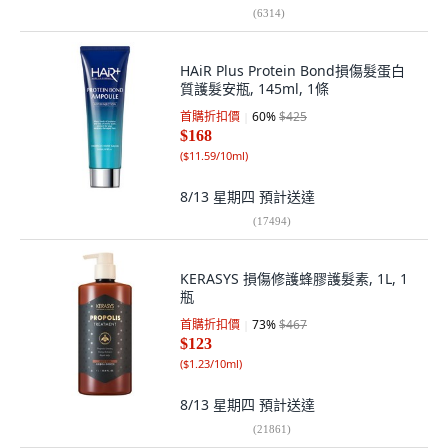
(
6314
)
HAiR Plus Protein Bond損傷髮蛋白
質護髮安瓶, 145ml, 1條
首購折扣價
60
%
$425
$168
(
$11.59/10ml
)
8/13 星期四
預計送達
(
17494
)
KERASYS 損傷修護蜂膠護髮素, 1L, 1
瓶
首購折扣價
73
%
$467
$123
(
$1.23/10ml
)
8/13 星期四
預計送達
(
21861
)