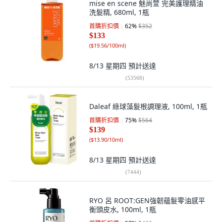
mise en scene 魅尚萱 完美護理精油
洗髮精, 680ml, 1瓶
首購折扣價
62
%
$352
$133
(
$19.56/100ml
)
8/13 星期四
預計送達
(
53568
)
Daleaf 綠球藻髮根調理液, 100ml, 1瓶
首購折扣價
75
%
$564
$139
(
$13.90/10ml
)
8/13 星期四
預計送達
(
7444
)
RYO 呂 ROOT:GEN強韌蘊髮零油感平
衡頭皮水, 100ml, 1瓶