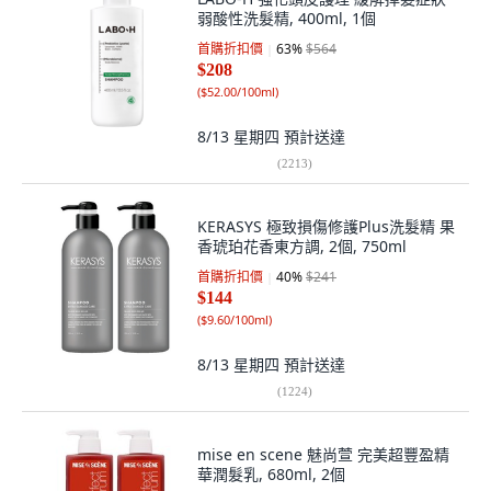
弱酸性洗髮精, 400ml, 1個
首購折扣價
63
%
$564
$208
(
$52.00/100ml
)
8/13 星期四
預計送達
(
2213
)
KERASYS 極致損傷修護Plus洗髮精 果
香琥珀花香東方調, 2個, 750ml
首購折扣價
40
%
$241
$144
(
$9.60/100ml
)
8/13 星期四
預計送達
(
1224
)
mise en scene 魅尚萱 完美超豐盈精
華潤髮乳, 680ml, 2個