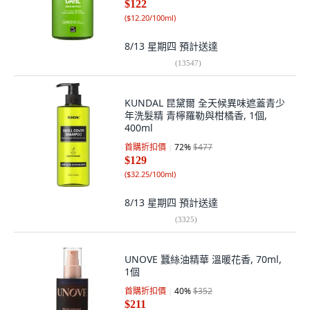
$122
(
$12.20/100ml
)
8/13 星期四
預計送達
(
13547
)
KUNDAL 昆黛爾 全天候異味遮蓋青少
年洗髮精 青檸羅勒與柑橘香, 1個,
400ml
首購折扣價
72
%
$477
$129
(
$32.25/100ml
)
8/13 星期四
預計送達
(
3325
)
UNOVE 蠶絲油精華 溫暖花香, 70ml,
1個
首購折扣價
40
%
$352
$211