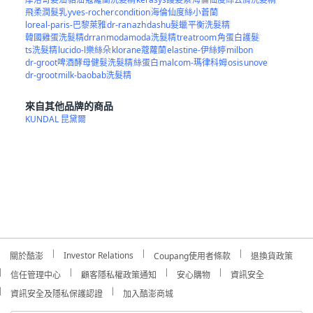
飛柔潤髮乳
yves-rocher
condition
海倫仙度絲小蒼蘭
loreal-paris-巴黎萊雅
dr-ran
azh
dashu髮蠟
平衡洗髮精
韓國雞蛋洗髮精drran
modamoda洗髮精
treatroom
角蛋白護髮
ts洗髮精
lucido-l樂絲朵
klorane蔻蘿蘭
elastine-伊絲婷
milbon
dr-groot啤酒酵母健髮洗髮精
絲蛋白
malcom-瑪律科姆
osis
unove
dr-groot
milk-baobab洗髮精
來自其他品牌的商品
KUNDAL 昆黛爾
Investor Relations
關於酷澎
Coupang使用者條款
退換貨政策
信任管理中心
顧客隱私權政策通知
安心購物
資訊安全
資訊安全及隱私保護認證
加入酷澎商城