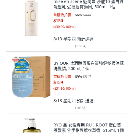
mise en scene 魅尚萱 沙龍10 蛋白質
洗髮乳 受損髮質適用, 500ml, 1個
首購折扣價
66
%
$444
$150
(
$30.00/100ml
)
8/13 星期四
預計送達
(
17604
)
BY OUR 啤酒酵母蛋白質強健髮根涼感
洗髮精, 500ml, 1個
首購折扣價
69
%
$517
$159
(
$31.80/100ml
)
8/13 星期四
預計送達
(
10938
)
RYO 呂 女性專用 RU：ROOT 蛋白質
護髮素 佛手柑與薰衣草香, 515ml, 1個