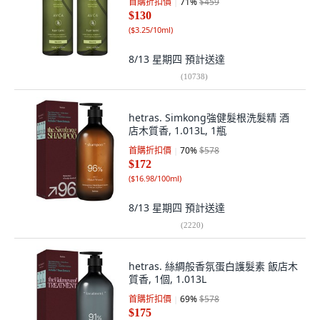
首購折扣價
71
%
$459
$130
(
$3.25/10ml
)
8/13 星期四
預計送達
(
10738
)
hetras. Simkong強健髮根洗髮精 酒
店木質香, 1.013L, 1瓶
首購折扣價
70
%
$578
$172
(
$16.98/100ml
)
8/13 星期四
預計送達
(
2220
)
hetras. 絲綢般香氛蛋白護髮素 飯店木
質香, 1個, 1.013L
首購折扣價
69
%
$578
$175