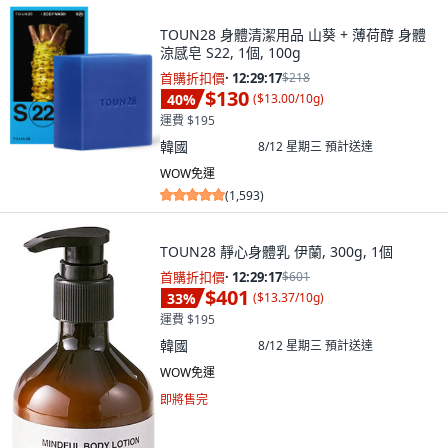
TOUN28 身體清潔用品 山葵 + 薄荷醇 身體
涼感皂 S22, 1個, 100g
首購折扣價
·
12:29:15
$218
$130
40
%
(
$13.00/10g
)
運費 $195
韓國
8/12 星期三
預計送達
WOW免運
(
1,593
)
TOUN28 靜心身體乳 伊蘭, 300g, 1個
首購折扣價
·
12:29:15
$601
$401
33
%
(
$13.37/10g
)
運費 $195
韓國
8/12 星期三
預計送達
WOW免運
即將售完