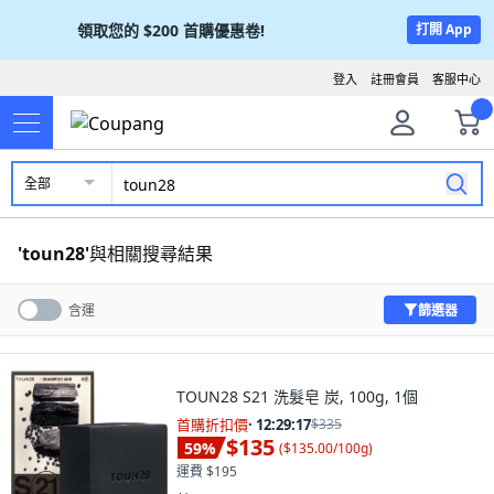
領取您的
$200
首購優惠卷!
打開 App
登入
註冊會員
客服中心
全部
'
toun28
'
與相關搜尋結果
篩選器
含運
TOUN28 S21 洗髮皂 炭, 100g, 1個
首購折扣價
·
12:29:15
$335
$135
59
%
(
$135.00/100g
)
運費 $195