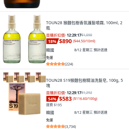
TOUN28 猴麵包樹香氛護髮噴霧, 100ml, 2
瓶
首購折扣價
·
12:29:15
$1,090
$890
18
%
(
$44.50/10ml
)
韓國
8/12 星期三
預計送達
免運
(
224
)
TOUN28 S19猴麵包樹精油洗髮皂, 100g, 5
塊
首購折扣價
·
12:29:15
$1,292
$583
54
%
(
$116.60/100g
)
運費 $195
韓國
8/12 星期三
預計送達
免運
(
3,734
)