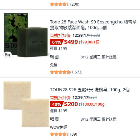
(
200
)
Tone 28 Face Wash S9 Eoseongcho 積雪草
提取物敏感潔面皂, 100g, 5個
首購折扣價
·
12:29:15
$1,292
$499
61
%
(
$99.80/1個
)
運費 $195
韓國
8/12 星期三
預計送達
免運
(
1,673
)
TOUN28 S26 五穀+米 洗碗皂, 100g, 2個
首購折扣價
·
12:29:15
$334
$200
40
%
(
$100.00/100g
)
運費 $195
韓國
8/12 星期三
預計送達
WOW免運
(
39
)