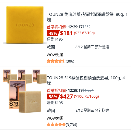
TOUN28 免洗油菜花彈性潤澤護髮餅, 80g, 1
塊
首購折扣價
·
12:29:15
$352
$181
48
%
(
$22.63/10g
)
運費 $195
韓國
8/12 星期三
預計送達
WOW免運
(
306
)
TOUN28 S19猴麵包樹精油洗髮皂, 100g, 4
塊
首購折扣價
·
12:29:15
$1,034
$427
58
%
(
$106.75/100g
)
運費 $195
韓國
8/12 星期三
預計送達
WOW免運
(
3,734
)