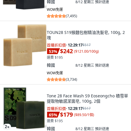
韓國
8/12 星期三
預計送達
WOW免運
(
7,495
)
TOUN28 S19猴麵包樹精油洗髮皂, 100g, 2
塊
首購折扣價
·
12:29:15
$517
$242
53
%
(
$121.00/100g
)
運費 $195
韓國
8/12 星期三
預計送達
WOW免運
(
3,734
)
Tone 28 Face Wash S9 Eoseongcho 積雪草
提取物敏感潔面皂, 100g, 2個
首購折扣價
·
12:29:15
$517
$179
65
%
(
$89.50/1個
)
運費 $195
韓國
8/12 星期三
預計送達