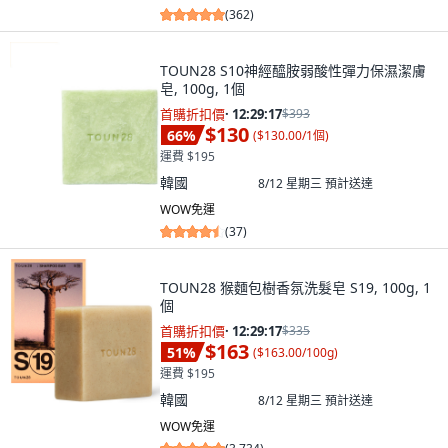
(
362
)
TOUN28 S10神經醯胺弱酸性彈力保濕潔膚
皂, 100g, 1個
首購折扣價
·
12:29:15
$393
$130
66
%
(
$130.00/1個
)
運費 $195
韓國
8/12 星期三
預計送達
WOW免運
(
37
)
TOUN28 猴麵包樹香氛洗髮皂 S19, 100g, 1
個
首購折扣價
·
12:29:15
$335
$163
51
%
(
$163.00/100g
)
運費 $195
韓國
8/12 星期三
預計送達
WOW免運