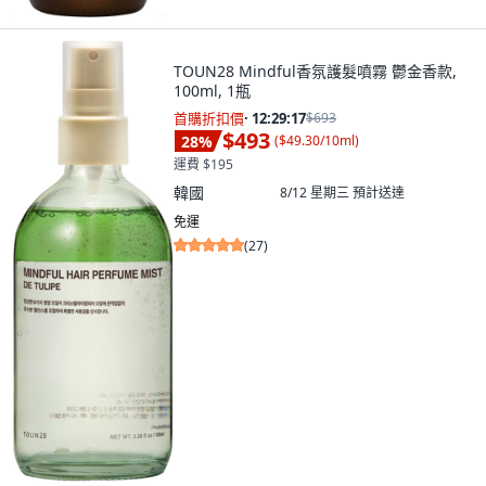
TOUN28 Mindful香氛護髮噴霧 鬱金香款,
100ml, 1瓶
首購折扣價
·
12:29:15
$693
$493
28
%
(
$49.30/10ml
)
運費 $195
韓國
8/12 星期三
預計送達
免運
(
27
)