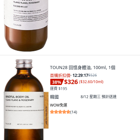
TOUN28 回憶身體油, 100ml, 1個
首購折扣價
·
12:29:15
$526
$326
38
%
(
$32.60/10ml
)
運費 $195
韓國
8/12 星期三
預計送達
WOW免運
(
14
)