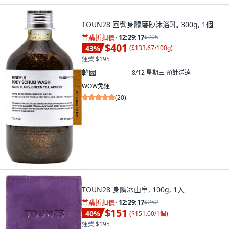
TOUN28 回響身體磨砂沐浴乳, 300g, 1個
首購折扣價
·
12:29:15
$705
$401
43
%
(
$133.67/100g
)
運費 $195
韓國
8/12 星期三
預計送達
WOW免運
(
20
)
TOUN28 身體冰山皂, 100g, 1入
首購折扣價
·
12:29:15
$252
$151
40
%
(
$151.00/1個
)
運費 $195