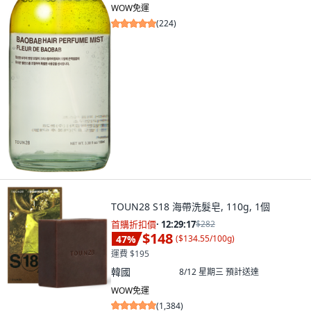
WOW免運
(
224
)
TOUN28 S18 海帶洗髮皂, 110g, 1個
首購折扣價
·
12:29:15
$282
$148
47
%
(
$134.55/100g
)
運費 $195
韓國
8/12 星期三
預計送達
WOW免運
(
1,384
)