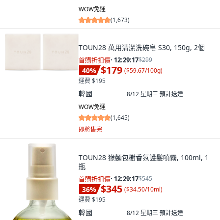
WOW免運
(
1,673
)
TOUN28 萬用清潔洗碗皂 S30, 150g, 2個
首購折扣價
·
12:29:15
$299
$179
40
%
(
$59.67/100g
)
運費 $195
韓國
8/12 星期三
預計送達
WOW免運
(
1,645
)
即將售完
TOUN28 猴麵包樹香氛護髮噴霧, 100ml, 1
瓶
首購折扣價
·
12:29:15
$545
$345
36
%
(
$34.50/10ml
)
運費 $195
韓國
8/12 星期三
預計送達