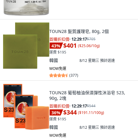
TOUN28 髮質護理皂, 80g, 2個
首購折扣價
·
12:29:15
$705
$401
43
%
(
$25.06/10g
)
運費 $195
韓國
8/12 星期三
預計送達
WOW免運
(
377
)
TOUN28 葡萄柚油保濕彈性沐浴皂 S23,
90g, 2塊
首購折扣價
·
12:29:15
$544
$344
36
%
(
$191.11/100g
)
運費 $195
韓國
8/12 星期三
預計送達
WOW免運