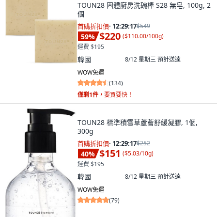
TOUN28 固體廚房洗碗棒 S28 無皂, 100g, 2
個
首購折扣價
·
12:29:15
$549
$220
59
%
(
$110.00/100g
)
運費 $195
韓國
8/12 星期三
預計送達
WOW免運
(
134
)
僅剩1件，
要買要快！
TOUN28 標準積雪草蘆薈舒緩凝膠, 1個,
300g
首購折扣價
·
12:29:15
$252
$151
40
%
(
$5.03/10g
)
運費 $195
韓國
8/12 星期三
預計送達
WOW免運
(
79
)