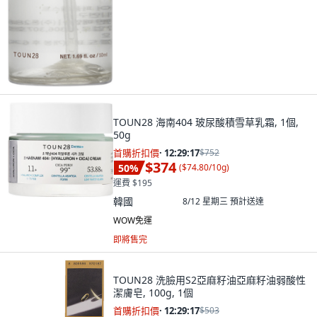
TOUN28 海南404 玻尿酸積雪草乳霜, 1個,
50g
首購折扣價
·
12:29:15
$752
$374
50
%
(
$74.80/10g
)
運費 $195
韓國
8/12 星期三
預計送達
WOW免運
即將售完
TOUN28 洗臉用S2亞麻籽油亞麻籽油弱酸性
潔膚皂, 100g, 1個
首購折扣價
·
12:29:15
$503