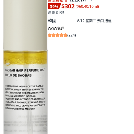
首購折扣價
·
12:29:15
$302
39
%
(
$60.40/10ml
)
運費 $195
韓國
8/12 星期三
預計送達
WOW免運
(
224
)