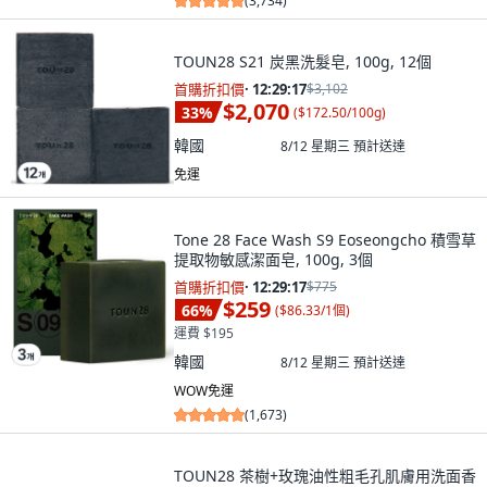
(
3,734
)
TOUN28 S21 炭黑洗髮皂, 100g, 12個
首購折扣價
·
12:29:15
$3,102
$2,070
33
%
(
$172.50/100g
)
韓國
8/12 星期三
預計送達
免運
Tone 28 Face Wash S9 Eoseongcho 積雪草
提取物敏感潔面皂, 100g, 3個
首購折扣價
·
12:29:15
$775
$259
66
%
(
$86.33/1個
)
運費 $195
韓國
8/12 星期三
預計送達
WOW免運
(
1,673
)
TOUN28 茶樹+玫瑰油性粗毛孔肌膚用洗面香