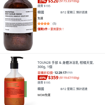
$520
27
%
(
$173.33/100g
)
運費 $195
韓國
8/12 星期三
預計送達
免運
(
5
)
僅剩3件，
要買要快！
TOUN28 手部 & 身體沐浴乳 柑橘天堂,
300g, 1個
首購折扣價
·
12:29:15
$705
$359
49
%
(
$119.67/100g
)
運費 $195
韓國
8/12 星期三
預計送達
WOW免運