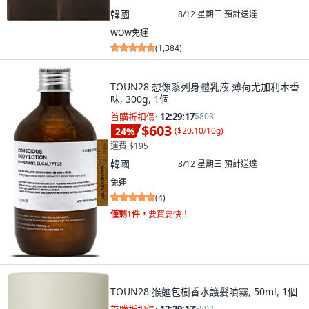
韓國
8/12 星期三
預計送達
WOW免運
(
1,384
)
TOUN28 想像系列身體乳液 薄荷尤加利木香
味, 300g, 1個
首購折扣價
·
12:29:15
$803
$603
24
%
(
$20.10/10g
)
運費 $195
韓國
8/12 星期三
預計送達
免運
(
4
)
僅剩1件，
要買要快！
TOUN28 猴麵包樹香水護髮噴霧, 50ml, 1個
$502