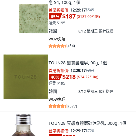
皂 S4, 100g, 1個
首購折扣價
·
12:29:15
$545
$187
65
%
(
$187.00/1個
)
運費 $195
韓國
8/12 星期三
預計送達
WOW免運
(
54
)
TOUN28 髮質護理皂, 90g, 1個
首購折扣價
·
12:29:15
$364
$218
40
%
(
$24.22/10g
)
運費 $195
韓國
8/12 星期三
預計送達
WOW免運
(
377
)
TOUN28 冥想身體磨砂沐浴乳, 300g, 1個
首購折扣價
·
12:29:15
$720