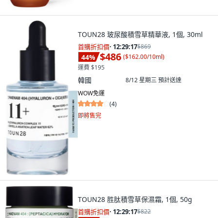
TOUN28 玻尿酸積雪草精華液, 1個, 30ml
首購折扣價
·
12:29:15
$869
$486
44
%
(
$162.00/10ml
)
運費 $195
韓國
8/12 星期三
預計送達
WOW免運
(
4
)
即將售完
TOUN28 胜肽積雪草保濕霜, 1個, 50g
首購折扣價
·
12:29:15
$822