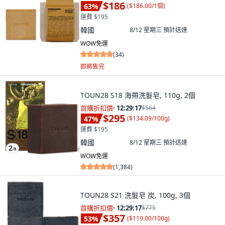
$186
63
%
(
$186.00/1個
)
運費 $195
韓國
8/12 星期三
預計送達
WOW免運
(
34
)
即將售完
TOUN28 S18 海帶洗髮皂, 110g, 2個
首購折扣價
·
12:29:15
$564
$295
47
%
(
$134.09/100g
)
運費 $195
韓國
8/12 星期三
預計送達
WOW免運
(
1,384
)
TOUN28 S21 洗髮皂 炭, 100g, 3個
首購折扣價
·
12:29:15
$775
$357
53
%
(
$119.00/100g
)