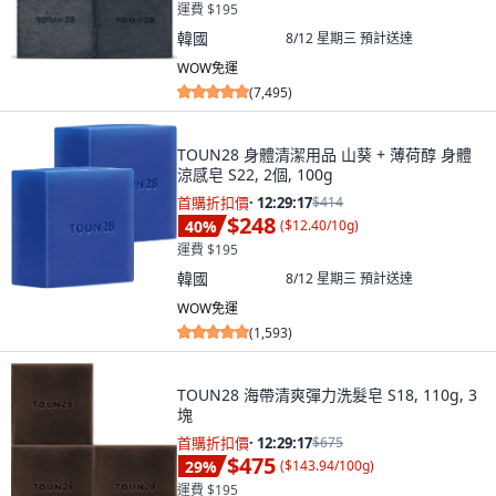
運費 $195
韓國
8/12 星期三
預計送達
WOW免運
(
7,495
)
TOUN28 身體清潔用品 山葵 + 薄荷醇 身體
涼感皂 S22, 2個, 100g
首購折扣價
·
12:29:15
$414
$248
40
%
(
$12.40/10g
)
運費 $195
韓國
8/12 星期三
預計送達
WOW免運
(
1,593
)
TOUN28 海帶清爽彈力洗髮皂 S18, 110g, 3
塊
首購折扣價
·
12:29:15
$675
$475
29
%
(
$143.94/100g
)
運費 $195