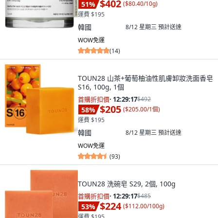
$402
51
%
(
$80.40/10g
)
運費 $195
韓國
8/12 星期三
預計送達
WOW免運
(
14
)
TOUN28 山茶+葡萄柚油性肌膚卸妝洗面香皂
S16, 100g, 1個
首購折扣價
·
12:29:15
$492
$205
58
%
(
$205.00/1個
)
運費 $195
韓國
8/12 星期三
預計送達
WOW免運
(
93
)
TOUN28 洗碗皂 S29, 2個, 100g
首購折扣價
·
12:29:15
$485
$224
53
%
(
$112.00/100g
)
運費 $195