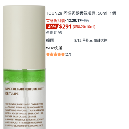
TOUN28 回憶秀髮香氛噴霧, 50ml, 1個
首購折扣價
·
12:29:15
$486
$291
40
%
(
$58.20/10ml
)
運費 $195
韓國
8/12 星期三
預計送達
WOW免運
(
27
)