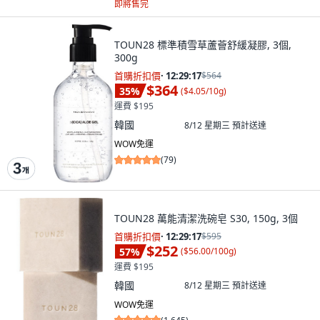
即將售完
TOUN28 標準積雪草蘆薈舒緩凝膠, 3個,
300g
首購折扣價
·
12:29:15
$564
$364
35
%
(
$4.05/10g
)
運費 $195
韓國
8/12 星期三
預計送達
WOW免運
(
79
)
TOUN28 萬能清潔洗碗皂 S30, 150g, 3個
首購折扣價
·
12:29:15
$595
$252
57
%
(
$56.00/100g
)
運費 $195
韓國
8/12 星期三
預計送達
WOW免運