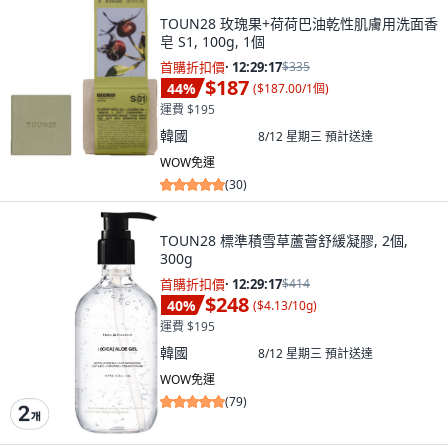
TOUN28 玫瑰果+荷荷巴油乾性肌膚用洗面香
皂 S1, 100g, 1個
首購折扣價
·
12:29:15
$335
$187
44
%
(
$187.00/1個
)
運費 $195
韓國
8/12 星期三
預計送達
WOW免運
(
30
)
TOUN28 標準積雪草蘆薈舒緩凝膠, 2個,
300g
首購折扣價
·
12:29:15
$414
$248
40
%
(
$4.13/10g
)
運費 $195
韓國
8/12 星期三
預計送達
WOW免運
(
79
)