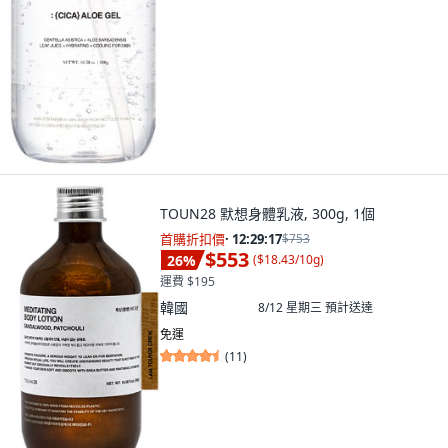
TOUN28 默想身體乳液, 300g, 1個
首購折扣價
·
12:29:15
$753
$553
26
%
(
$18.43/10g
)
運費 $195
韓國
8/12 星期三
預計送達
免運
(
11
)