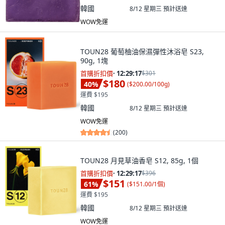
韓國
8/12 星期三
預計送達
WOW免運
TOUN28 葡萄柚油保濕彈性沐浴皂 S23,
90g, 1塊
首購折扣價
·
12:29:15
$301
$180
40
%
(
$200.00/100g
)
運費 $195
韓國
8/12 星期三
預計送達
WOW免運
(
200
)
TOUN28 月見草油香皂 S12, 85g, 1個
首購折扣價
·
12:29:15
$396
$151
61
%
(
$151.00/1個
)
運費 $195
韓國
8/12 星期三
預計送達
WOW免運