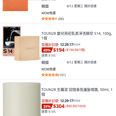
韓國
8/12 星期三
預計送達
WOW免運
(
66
)
TOUN28 嬰兒用初乳柔淨洗顏皂 S14, 100g,
1個
首購折扣價
·
12:29:15
$324
$194
40
%
(
$194.00/1個
)
運費 $195
韓國
8/12 星期三
預計送達
WOW免運
(
101
)
TOUN28 生蘿潔 回憶香氛護髮噴霧, 50ml, 1
個
首購折扣價
·
12:29:15
$504
$304
39
%
(
$60.80/10ml
)
運費 $195