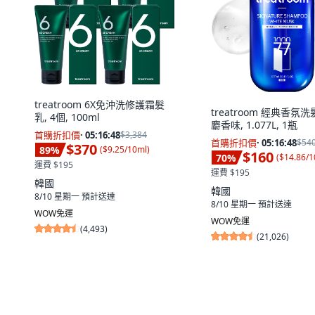
treatroom 6X免沖洗修護霜髮
treatroom 經典香氛洗
乳, 4個, 100ml
麝香味, 1.077L, 1瓶
首購折扣價
·
05:16:47
$3,384
首購折扣價
·
05:16:47
$54
$370
89
%
(
$9.25/10ml
)
$160
70
%
(
$14.86/
運費 $195
運費 $195
韓國
韓國
8/10 星期一
預計送達
8/10 星期一
預計送達
WOW免運
WOW免運
(
4,493
)
(
21,026
)