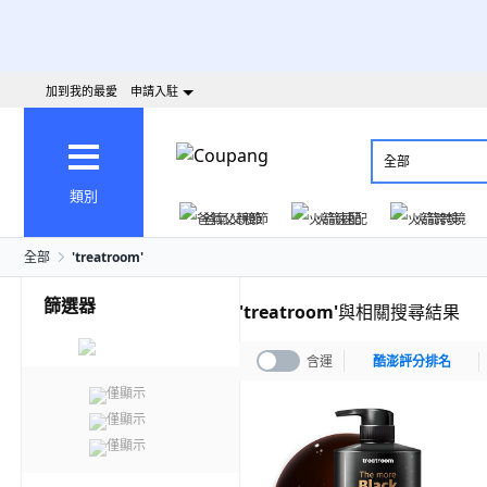
加到我的最愛
申請入駐
全部
類別
爸氣父親節
火箭速配
火箭跨境
全部
'
treatroom
'
篩選器
'
treatroom
'
與相關搜尋結果
含運
酷澎評分排名
僅顯示
僅顯示
僅顯示