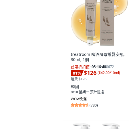
treatroom 啤酒酵母護髮安瓶,
30ml, 1個
首購折扣價
·
05:16:47
$672
$126
81
%
(
$42.00/10ml
)
運費 $195
韓國
8/10 星期一
預計送達
WOW免運
(
780
)