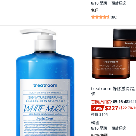
8/10 星期一
預計送達
免運
(
86
)
treatroom 蜂膠滋潤霜, 
個
首購折扣價
·
05:16:47
$45
$227
49
%
(
$22.70/1
運費 $195
韓國
8/10 星期一
預計送達
WOW免運