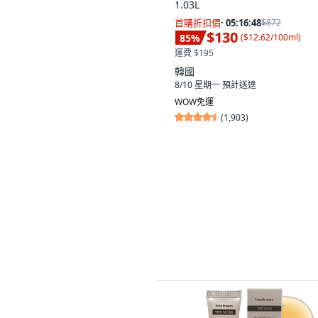
1.03L
首購折扣價
·
05:16:47
$872
$130
85
%
(
$12.62/100ml
)
運費 $195
韓國
8/10 星期一
預計送達
WOW免運
(
1,903
)