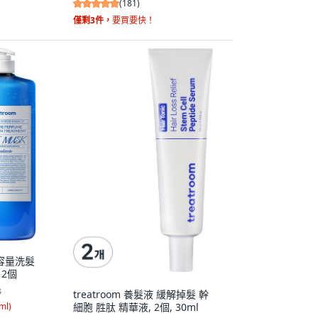
(
181
)
僅剩3件，
要買要快！
大容量洗髮
 2個
8
treatroom 養髮液 緩解掉髮 幹
細胞 胜肽 精華液, 2個, 30ml
ml
)