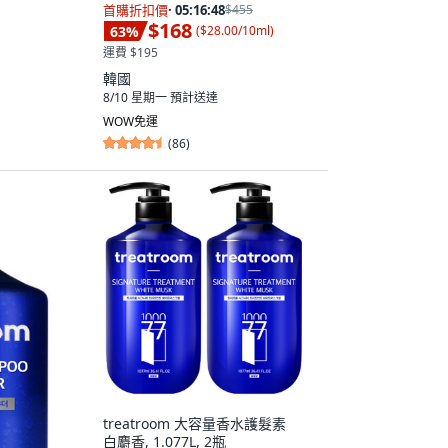
首購折扣價
·
05:16:47
$455
$168
63
%
(
$28.00/10ml
)
運費 $195
韓國
8/10 星期一
預計送達
WOW免運
(
86
)
treatroom 大容量香水護髮素
白麝香, 1.077L, 2瓶