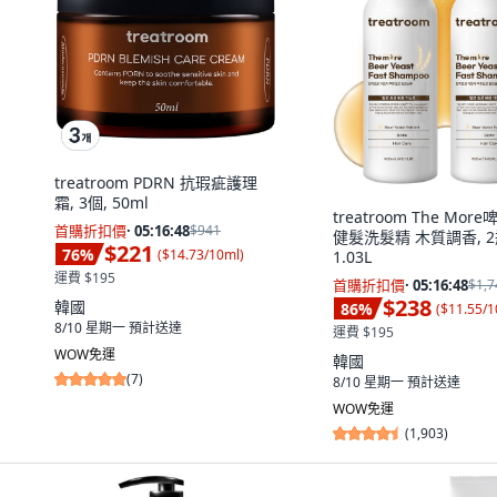
treatroom PDRN 抗瑕疵護理
霜, 3個, 50ml
treatroom The Mor
首購折扣價
·
05:16:47
$941
健髮洗髮精 木質調香, 2
$221
76
%
(
$14.73/10ml
)
1.03L
運費 $195
首購折扣價
·
05:16:47
$1,7
$238
韓國
86
%
(
$11.55/
8/10 星期一
預計送達
運費 $195
WOW免運
韓國
(
7
)
8/10 星期一
預計送達
WOW免運
(
1,903
)