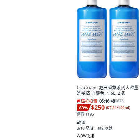
treatroom 經典香氛系列大容量
洗髮精 白麝香, 1.6L, 2瓶
首購折扣價
·
05:16:47
$678
$250
63
%
(
$7.81/100ml
)
運費 $195
韓國
8/10 星期一
預計送達
WOW免運