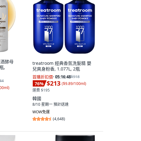
e啤酒酵母
treatroom 經典香氛洗髮精 嬰
瓶,
兒爽身粉香, 1.077L, 2瓶
首購折扣價
·
05:16:47
$918
44
$213
76
%
(
$9.89/100ml
)
100ml
)
運費 $195
韓國
8/10 星期一
預計送達
WOW免運
(
4,648
)