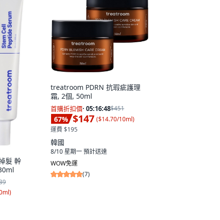
treatroom PDRN 抗瑕疵護理
霜, 2個, 50ml
首購折扣價
·
05:16:47
$451
$147
67
%
(
$14.70/10ml
)
運費 $195
韓國
8/10 星期一
預計送達
解掉髮 幹
WOW免運
30ml
(
7
)
39
0ml
)