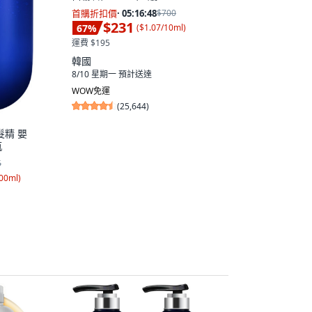
首購折扣價
·
05:16:47
$700
$231
67
%
(
$1.07/10ml
)
運費 $195
韓國
8/10 星期一
預計送達
WOW免運
(
25,644
)
髮精 嬰
瓶
5
100ml
)