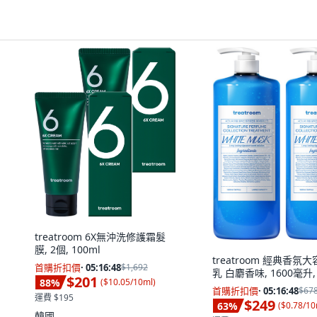
treatroom 6X無沖洗修護霜髮
膜, 2個, 100ml
treatroom 經典香氛
首購折扣價
·
05:16:47
$1,692
乳 白麝香味, 1600毫升,
$201
88
%
(
$10.05/10ml
)
首購折扣價
·
05:16:47
$67
運費 $195
$249
63
%
(
$0.78/10
韓國