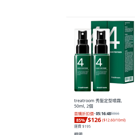
沒有其他想要的選擇。
treatroom 秀髮定型噴霧,
50ml, 2個
首購折扣價
·
05:16:47
$866
$126
85
%
(
$12.60/10ml
)
運費 $195
韓國