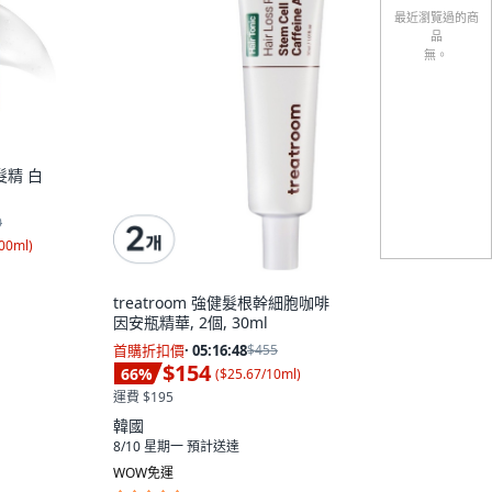
最近瀏覽過的商
品
無。
髮精 白
0
100ml
)
treatroom 強健髮根幹細胞咖啡
因安瓶精華, 2個, 30ml
首購折扣價
·
05:16:47
$455
$154
66
%
(
$25.67/10ml
)
運費 $195
韓國
8/10 星期一
預計送達
WOW免運