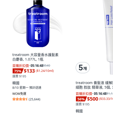
treatroom 大容量香水護髮素
白麝香, 1.077L, 1瓶
首購折扣價
·
05:16:47
$540
$133
75
%
(
$1.24/10ml
)
運費 $195
treatroom 養髮液 緩
韓國
細胞 胜肽 精華液, 5個, 
8/10 星期一
預計送達
首購折扣價
·
05:16:47
$1,1
WOW免運
$500
56
%
(
$33.33/1
(
25,644
)
運費 $195
韓國