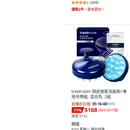
(
408
)
僅剩2件，
要買要快！
treatroom 頭皮按摩洗髮刷+專
用吊帶組, 混合色, 2組
首購折扣價
·
05:16:47
$590
$168
71
%
(
$84.00/1個
)
運費 $195
韓國
8/10 星期一
預計送達