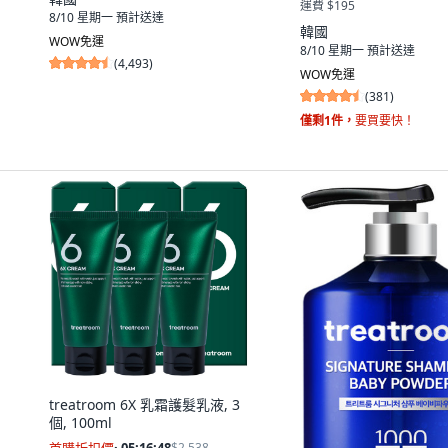
運費 $195
8/10 星期一
預計送達
韓國
WOW免運
8/10 星期一
預計送達
(
4,493
)
WOW免運
(
381
)
僅剩1件，
要買要快！
treatroom 6X 乳霜護髮乳液, 3
個, 100ml
$2,538