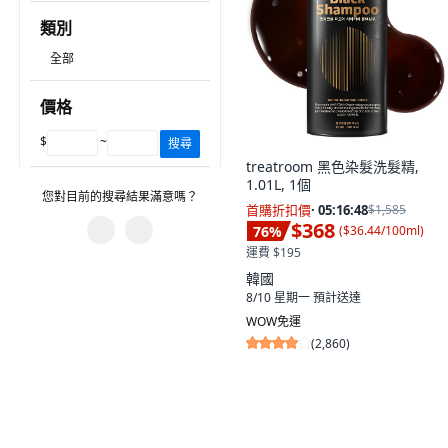
類別
全部
價格
$
~
搜尋
treatroom 黑色染髮洗髮精,
1.01L, 1個
您對目前的搜尋結果滿意嗎？
首購折扣價
·
05:16:47
$1,585
$368
76
%
(
$36.44/100ml
)
運費 $195
您遇到什麼問題？
韓國
8/10 星期一
預計送達
圖片或資訊不正確。
WOW免運
篩選沒有幫助。
(
2,860
)
有不相關的產品。
建議的搜尋字詞沒有幫助。