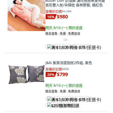
Butter Lion 奶油獅 讓你抱抱等身夾腿
長形雙人枕/孕婦枕 森林野餐, 橘紅色
首購折扣價
$1,180
$980
16
%
明天 8/10 (一)
預計送達
酷澎直售 ∙ 免運 ∙ 免費退貨
(
2
)
满 $1,500 再省 $75 (王道卡)
J&N 紫葉涼感抱枕2件組, 紫色
首購折扣價
$999
$799
20
%
明天 8/10 (一)
預計送達
酷澎直售 ∙ 免運 ∙ 免費退貨
满 $1,500 再省 $75 (王道卡)
$25 酷澎幣回饋