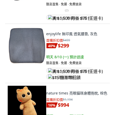
酷澎直售 ∙ 免運 ∙ 免費退貨
(
2
)
满 $1,500 再省 $75 (王道卡)
enjoylife 無印風 透氣腰靠, 灰色
首購折扣價
$499
$299
40
%
明天 8/10 (一)
預計送達
酷澎直售 ∙ 免運 ∙ 免費退貨
满 $1,500 再省 $75 (王道卡)
$15 酷澎幣回饋
nature times 亮眼貓咪身體抱枕, 棕色
首購折扣價
$1,194
$994
16
%