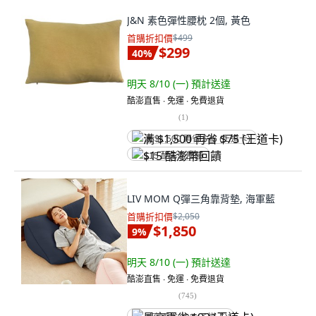
J&N 素色彈性腰枕 2個, 黃色
首購折扣價
$499
$299
40
%
明天 8/10 (一)
預計送達
酷澎直售 ∙ 免運 ∙ 免費退貨
(
1
)
满 $1,500 再省 $75 (王道卡)
$15 酷澎幣回饋
LIV MOM Q彈三角靠背墊, 海軍藍
首購折扣價
$2,050
$1,850
9
%
明天 8/10 (一)
預計送達
酷澎直售 ∙ 免運 ∙ 免費退貨
(
745
)