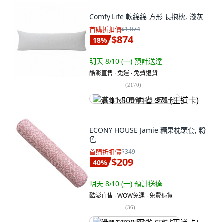
Comfy Life 軟綿綿 方形 長抱枕, 淺灰
首購折扣價
$1,074
$874
18
%
明天 8/10 (一)
預計送達
酷澎直售 ∙ 免運 ∙ 免費退貨
(
2170
)
满 $1,500 再省 $75 (王道卡)
ECONY HOUSE Jamie 糖果枕頭套, 粉
色
首購折扣價
$349
$209
40
%
明天 8/10 (一)
預計送達
酷澎直售 ∙ WOW免運 ∙ 免費退貨
(
36
)