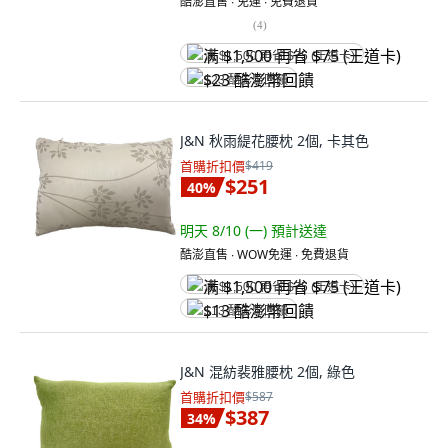
酷澎直售 ∙ 免運 ∙ 免費退貨
(
4
)
满 $1,500 再省 $75 (王道卡)
$23 酷澎幣回饋
J&N 秋雨緹花腰枕 2個, 卡其色
首購折扣價
$419
$251
40
%
明天 8/10 (一)
預計送達
酷澎直售 ∙ WOW免運 ∙ 免費退貨
满 $1,500 再省 $75 (王道卡)
$13 酷澎幣回饋
J&N 混紡裴雅腰枕 2個, 綠色
首購折扣價
$587
$387
34
%