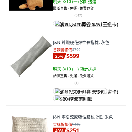
明天 8/10 (一)
預計送達
酷澎直售 ∙ 免運 ∙ 免費退貨
(
847
)
满 $1,500 再省 $75 (王道卡)
J&N 針織緹花彈性長抱枕, 灰色
首購折扣價
$799
$599
25
%
明天 8/10 (一)
預計送達
酷澎直售 ∙ 免運 ∙ 免費退貨
(
1
)
满 $1,500 再省 $75 (王道卡)
$20 酷澎幣回饋
J&N 寧夏涼感彈性腰枕 2個, 米色
首購折扣價
$419
$251
40
%