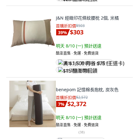
J&N 經緻印花條紋腰枕 2個, 米橘
首購折扣價
$503
$303
39
%
明天 8/10 (一)
預計送達
酷澎直售 ∙ 免運 ∙ 免費退貨
满 $1,500 再省 $75 (王道卡)
$15 酷澎幣回饋
benepom 記憶棉長抱枕, 炭灰色
首購折扣價
$2,572
$2,372
7
%
明天 8/10 (一)
預計送達
酷澎直售 ∙ 免運 ∙ 免費退貨
(
38
)