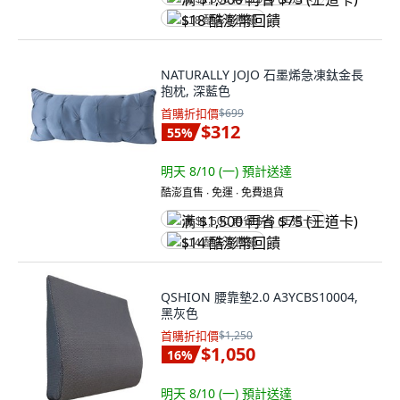
$18 酷澎幣回饋
NATURALLY JOJO 石墨烯急凍鈦金長
抱枕, 深藍色
首購折扣價
$699
$312
55
%
明天 8/10 (一)
預計送達
酷澎直售 ∙ 免運 ∙ 免費退貨
满 $1,500 再省 $75 (王道卡)
$14 酷澎幣回饋
QSHION 腰靠墊2.0 A3YCBS10004,
黑灰色
首購折扣價
$1,250
$1,050
16
%
明天 8/10 (一)
預計送達