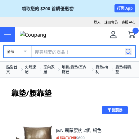
領取您的
$200
首購優惠卷!
打開 App
登入
註冊會員
客服中心
全部
酷澎首
火箭速
室內家
地毯/靠墊/室內
靠墊/抱
靠墊/腰靠
頁
配
居
拖鞋
枕
墊
靠墊/腰靠墊
篩選器
J&N 莉蘿腰枕 2個, 銅色
首購折扣價
$699