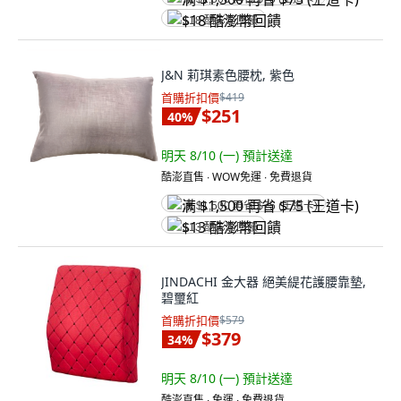
$18 酷澎幣回饋
J&N 莉琪素色腰枕, 紫色
首購折扣價
$419
$251
40
%
明天 8/10 (一)
預計送達
酷澎直售 ∙ WOW免運 ∙ 免費退貨
满 $1,500 再省 $75 (王道卡)
$13 酷澎幣回饋
JINDACHI 金大器 絕美緹花護腰靠墊,
碧璽紅
首購折扣價
$579
$379
34
%
明天 8/10 (一)
預計送達
酷澎直售 ∙ 免運 ∙ 免費退貨