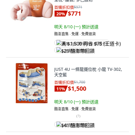
首購折扣價
$971
$771
20
%
明天 8/10 (一)
預計送達
酷澎直售 ∙ 免運 ∙ 免費退貨
满 $1,500 再省 $75 (王道卡)
$29 酷澎幣回饋
JUST 4U 一條龍擺位枕 小龍 TV-302,
天空藍
首購折扣價
$1,700
$1,500
11
%
明天 8/10 (一)
預計送達
酷澎直售 ∙ 免運 ∙ 免費退貨
(
7
)
$41 酷澎幣回饋