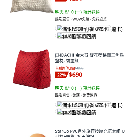
明天 8/10 (一)
預計送達
酷澎直售 ∙ WOW免運 ∙ 免費退貨
满 $1,500 再省 $75 (王道卡)
$13 酷澎幣回饋
JINDACHI 金大器 緹花菱格面三角靠
墊枕, 碧璽紅
首購折扣價
$890
$690
22
%
明天 8/10 (一)
預計送達
酷澎直售 ∙ 免運 ∙ 免費退貨
满 $1,500 再省 $75 (王道卡)
$12 酷澎幣回饋
StarGo PVC戶外旅行按壓充氣套組 U
型枕+腰靠, 多巴胺粉