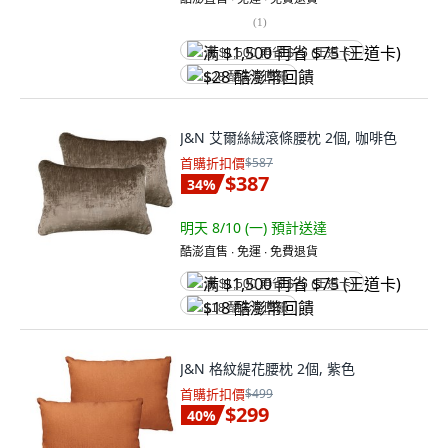
(
1
)
满 $1,500 再省 $75 (王道卡)
$28 酷澎幣回饋
J&N 艾爾絲絨滾條腰枕 2個, 咖啡色
首購折扣價
$587
$387
34
%
明天 8/10 (一)
預計送達
酷澎直售 ∙ 免運 ∙ 免費退貨
满 $1,500 再省 $75 (王道卡)
$18 酷澎幣回饋
J&N 格紋緹花腰枕 2個, 紫色
首購折扣價
$499
$299
40
%