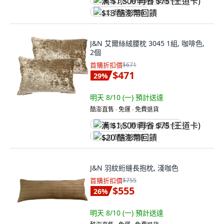
满 $1,500 再省 $75 (王道卡)
$13 酷澎幣回饋
J&N 艾爾絲絨腰枕 3045 1組, 咖啡色,
2個
首購折扣價
$671
$471
29
%
明天 8/10 (一)
預計送達
酷澎直售 ∙ 免運 ∙ 免費退貨
满 $1,500 再省 $75 (王道卡)
$20 酷澎幣回饋
J&N 羽紋絎縫長抱枕, 淺咖色
首購折扣價
$755
$555
26
%
明天 8/10 (一)
預計送達