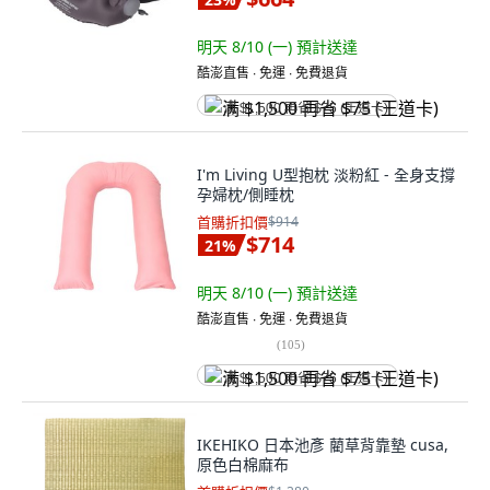
明天 8/10 (一)
預計送達
酷澎直售 ∙ 免運 ∙ 免費退貨
满 $1,500 再省 $75 (王道卡)
I'm Living U型抱枕 淡粉紅 - 全身支撐
孕婦枕/側睡枕
首購折扣價
$914
$714
21
%
明天 8/10 (一)
預計送達
酷澎直售 ∙ 免運 ∙ 免費退貨
(
105
)
满 $1,500 再省 $75 (王道卡)
IKEHIKO 日本池彥 藺草背靠墊 cusa,
原色白棉麻布