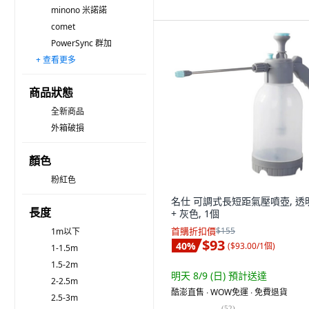
minono 米諾諾
comet
PowerSync 群加
+ 查看更多
ChinDao 清島牌
Dream Home 築夢家居
翠筠
takagi
名仕
YOYOKI
FAmILyLIFE 生活
morningscent
Timo
BEER BEAR 皮久熊
BLOOMING&ME
mini 嚴選
KNOWN-YOU SEED 農友種苗
JUSKU 佳斯捷
泉友
商品狀態
全新商品
外箱破損
顏色
粉紅色
名仕 可調式長短距氣壓噴壺, 透
長度
+ 灰色, 1個
首購折扣價
$155
1m以下
$93
40
%
(
$93.00/1個
)
1-1.5m
1.5-2m
明天 8/9 (日)
預計送達
2-2.5m
酷澎直售 ∙ WOW免運 ∙ 免費退貨
2.5-3m
(
52
)