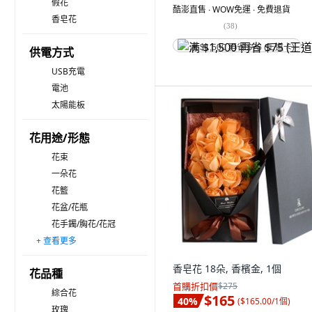
假花
酷澎直售 ∙ WOW免運 ∙ 免費退貨
香皂花
(
38
)
满 $1,500 再省 $75 (王道卡)
供電方式
USB充電
電池
太陽能板
花用途/形態
花束
一朵花
花籃
花盆/花瓶
花手鐲/胸花/花冠
+ 查看更多
花圈/花環
玻璃罩
秧苗
香皂花 18朵, 香檳金, 1個
花品種
首購折扣價
$275
綜合花
$165
40
%
(
$165.00/1個
)
玫瑰