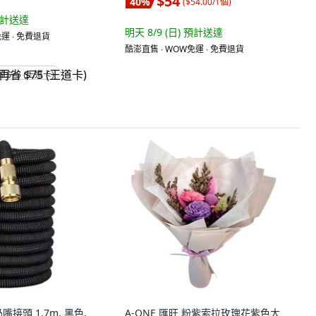
$54
40
%
(
$54.00/1個
)
計送達
明天 8/9 (日)
預計送達
運 ∙ 免費退貨
酷澎直售 ∙ WOW免運 ∙ 免費退貨
省 $75 (王道卡)
接頭 1.7m, 黑色,
A-ONE 匯旺 粉紫索拉玫瑰花紫色大