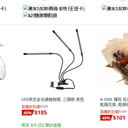
满 $1,500 再省 $75 (王道卡)
满 $1,500 再
$2 酷澎幣回饋
LED夾式全光譜植物燈, 三頭款 黑色
A-ONE 匯旺
乾燥花束, 乾燥
首購折扣價
$309
$185
首購折扣價
$169
40
%
$101
40
%
明天 8/9 (日)
預計送達