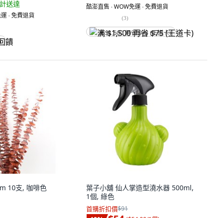
計送達
酷澎直售 ∙ WOW免運 ∙ 免費退貨
運 ∙ 免費退貨
(
3
)
满 $1,500 再省 $75 (王道卡)
饋
m 10支, 咖啡色
葉子小舖 仙人掌造型澆水器 500ml,
1個, 綠色
首購折扣價
$91