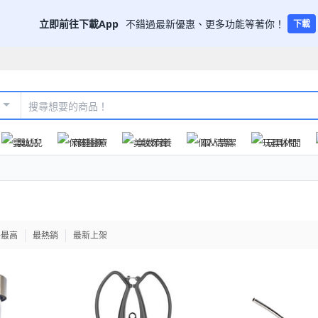
立即前往下載App
不錯過最新優惠、更多功能等著你！
下載
嬰幼兒
保健醫療
美妝保養
個人清潔
玩具休閒
格最高
最熱銷
最新上架