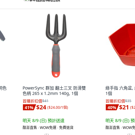
明色
PowerSync 群加 翻土三叉 防滑雙
綠手指 六角盆, 
色柄 265 x 1.2mm 140g, 1個
1個
首購折扣價
$41
首購折扣價
$35
$24
$21
41
%
40
%
(
$24.00/1個
)
(
$
明天 8/9 (日)
預計送達
明天 8/9 (日)
預
酷澎直售 ∙ WOW免運 ∙ 免費退貨
酷澎直售 ∙ WOW免
(
1
)
(
1
)