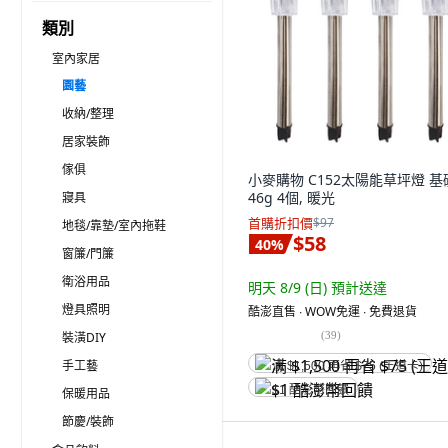
類別
室內家居
園藝
收納/整理
居家裝飾
傢俱
小麥購物 C152太陽能草坪燈 基
46g 4個, 暖光
寢具
首購折扣價
$97
地毯/靠墊/室內拖鞋
$58
40
%
窗簾/門簾
衛浴用品
明天 8/9 (日)
預計送達
燈具照明
酷澎直售 ∙ WOW免運 ∙ 免費退貨
(
39
)
裝潢DIY
手工藝
满 $1,500 再省 $75 (王道卡)
$1 酷澎幣回饋
保暖用品
節慶/裝飾