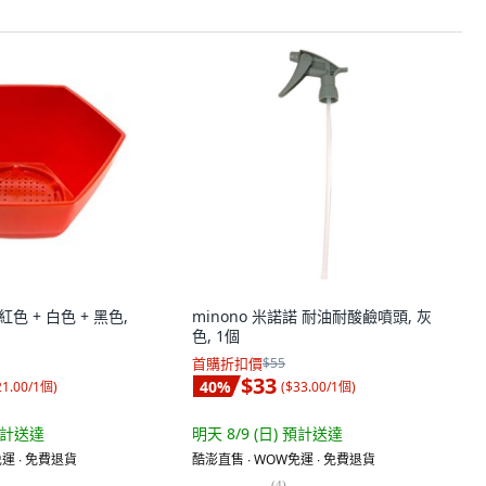
紅色 + 白色 + 黑色,
minono 米諾諾 耐油耐酸鹼噴頭, 灰
色, 1個
首購折扣價
$55
$33
40
%
21.00/1個
)
(
$33.00/1個
)
計送達
明天 8/9 (日)
預計送達
運 ∙ 免費退貨
酷澎直售 ∙ WOW免運 ∙ 免費退貨
(
4
)