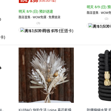
$36
40
%
(
$36.00/1套
)
明天 8/9 (日)
預
明天 8/9 (日)
預計送達
酷澎直售 ∙ WOW免
酷澎直售 ∙ WOW免運 ∙ 免費退貨
(
2
)
)
(
3
)
满 $1,500 再
满 $1,500 再省 $75 (王道卡)
L,
KUIBAO 快豹生活 Loipa 真花乾燥
防爆伸縮水管 奶嘴