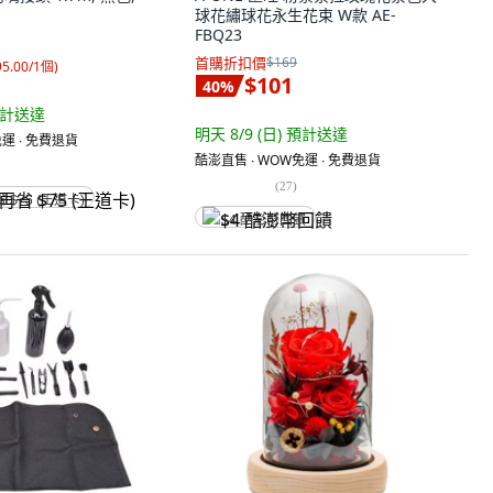
球花繡球花永生花束 W款 AE-
FBQ23
首購折扣價
$169
95.00/1個
)
$101
40
%
計送達
明天 8/9 (日)
預計送達
運 ∙ 免費退貨
酷澎直售 ∙ WOW免運 ∙ 免費退貨
(
27
)
省 $75 (王道卡)
$4 酷澎幣回饋