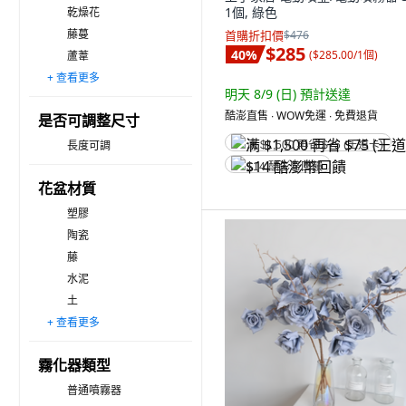
1個, 綠色
乾燥花
藤蔓
首購折扣價
$476
$285
40
%
(
$285.00/1個
)
蘆葦
+ 查看更多
壓花
其他
明天 8/9 (日)
預計送達
酷澎直售 ∙ WOW免運 ∙ 免費退貨
是否可調整尺寸
長度可調
满 $1,500 再省 $75 (王道卡)
$14 酷澎幣回饋
花盆材質
塑膠
陶瓷
藤
水泥
土
+ 查看更多
玻璃
其他
霧化器類型
普通噴霧器