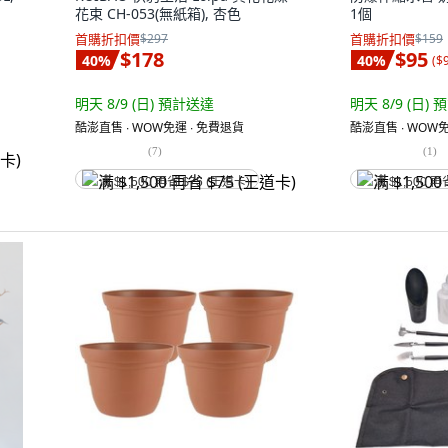
花束 CH-053(無紙箱), 杏色
1個
首購折扣價
$297
首購折扣價
$159
$178
$95
40
%
40
%
(
$
明天 8/9 (日)
預計送達
明天 8/9 (日)
預
酷澎直售 ∙ WOW免運 ∙ 免費退貨
酷澎直售 ∙ WOW免
(
7
)
(
1
)
满 $1,500 再省 $75 (王道卡)
满 $1,500 再