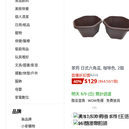
食品飲料
美妝保養
個人清潔
日用/紙品
寵物
保健/醫療
餐廚用品
玩具嗜好
文具/圖書/影音
翠筠 日式六角盆, 咖啡色, 2個
運動/休閒/戶外
首購折扣價
$215
$129
40
%
(
$64.50/1個
)
服飾
母嬰
明天 8/9 (日)
預計送達
家電數位
酷澎直售 ∙ WOW免運 ∙ 免費退貨
(
4
)
品牌
满 $1,500 再省 $75 (王道卡)
無品牌
$6 酷澎幣回饋
小麥購物