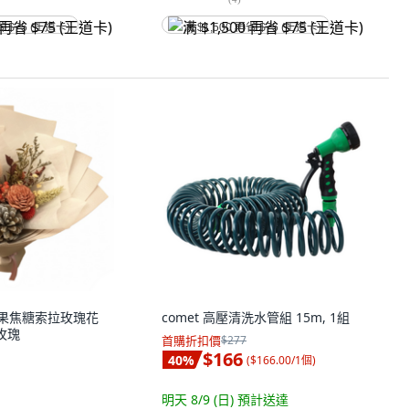
省 $75 (王道卡)
满 $1,500 再省 $75 (王道卡)
 松果焦糖索拉玫瑰花
comet 高壓清洗水管組 15m, 1組
玫瑰
首購折扣價
$277
$166
40
%
(
$166.00/1個
)
明天 8/9 (日)
預計送達