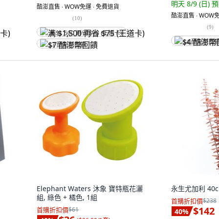
明天 8/9 (日)
預
酷澎直售 ∙ WOW免運 ∙ 免費退貨
酷澎直售 ∙ WOW免
(
10
)
(
9
)
满 $1,500 再省 $75 (王道卡)
$4 酷澎幣回
$7 酷澎幣回饋
Elephant Waters 沐象 寶特瓶花灑
永生尤加利 40c
組, 綠色 + 橘色, 1組
首購折扣價
$238
$142
首購折扣價
$61
40
%