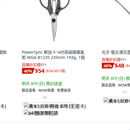
礎款
PowerSync 群加 9 1⁄4吋高碳鋼萬能
光汐 復古澆花壺,
剪 WGA-B1235 235mm 193g, 1個
首購折扣價
$81
$48
首購折扣價
$91
40
%
(
$
$54
40
%
(
$54.00/1個
)
明天 8/9 (日)
預
明天 8/9 (日)
預計送達
酷澎直售 ∙ WOW免
酷澎直售 ∙ WOW免運 ∙ 免費退貨
(
2
)
(
6
)
满 $1,500 再
满 $1,500 再省 $75 (王道卡)
$4 酷澎幣回饋