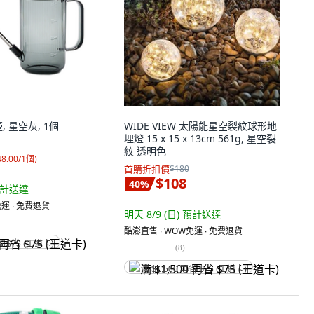
 星空灰, 1個
WIDE VIEW 太陽能星空裂紋球形地
埋燈 15 x 15 x 13cm 561g, 星空裂
紋 透明色
48.00/1個
)
首購折扣價
$180
$108
40
%
計送達
運 ∙ 免費退貨
明天 8/9 (日)
預計送達
酷澎直售 ∙ WOW免運 ∙ 免費退貨
省 $75 (王道卡)
(
8
)
满 $1,500 再省 $75 (王道卡)