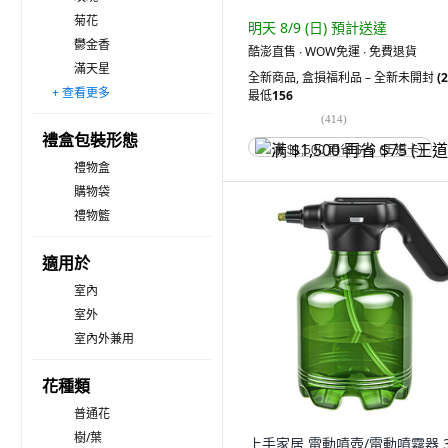
菊花
明天 8/9 (日)
預計送達
鬱金香
酷澎直售 ∙ WOW免運 ∙ 免費退貨
滿天星
全新商品
,
盒損福利品 – 全新未開封
(2
+ 查看更多
棉花
向日葵
牡丹花
康乃馨
其他
最低
156
(
414
)
禮盒包裝形態
满 $1,500 再省 $75 (王道卡)
禮物盒
購物袋
禮物籃
適用於
室內
室外
室內外兼用
花種類
普通花
樹/葉
上手家居 電動噴壺/電動噴霧器 3