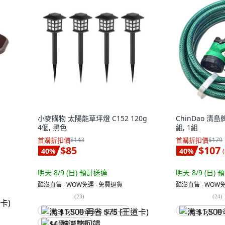
小麥購物 太陽能草坪燈 C152 120g
ChinDao 清
4個, 黑色
組, 1組
首購折扣價
$143
首購折扣價
$179
$85
$107
40
%
40
%
(
明天 8/9 (日)
預計送達
明天 8/9 (日)
預
酷澎直售 ∙ WOW免運 ∙ 免費退貨
酷澎直售 ∙ WOW免
(
23
)
(
24
)
满 $1,500 再省 $75 (王道卡)
满 $1,500 再
$4 酷澎幣回饋