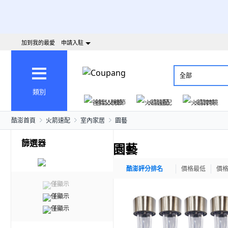
加到我的最愛
申請入駐
全部
類別
爸氣父親節
火箭速配
火箭跨境
酷澎首頁
火箭速配
室內家居
園藝
篩選器
園藝
酷澎評分排名
價格最低
價
僅顯示
僅顯示
僅顯示