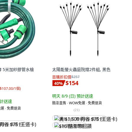
島牌 5米加紗膠管水槍
太陽能螢火蟲庭院燈2件組, 黑色
首購折扣價
$257
$154
40
%
$107.00/1個
)
明天 8/9 (日)
預計送達
計送達
酷澎直售 ∙ WOW免運 ∙ 免費退貨
運 ∙ 免費退貨
(
21
)
满 $1,500 再省 $75 (王道卡)
省 $75 (王道卡)
$16 酷澎幣回饋