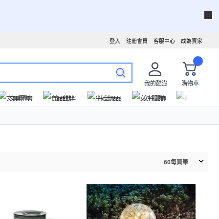
登入
註冊會員
客服中心
成為賣家
我的酷澎
購物車
文具圖書
食品飲料
生活用品
女性服飾
運動戶外
60
每頁筆