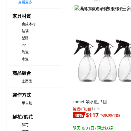
+ 查看更多
3-5m
5-7m
7-10m
10-15m
15-20m
20-30m
30-40m
40m以上
满 $1,500 再省 $75 (王道卡)
家具材質
合成木材
玻璃
塑膠
PP
陶瓷
水泥
商品組合
主商品
運作方式
comet 噴水瓶, 3個
半自動
首購折扣價
$195
$117
40
%
(
$39.00/1個
)
鮮花/假花
鮮花
明天 8/9 (日)
預計送達