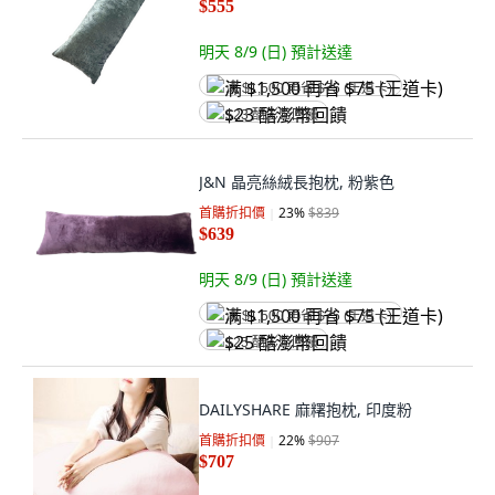
$555
明天 8/9 (日)
預計送達
满 $1,500 再省 $75 (王道卡)
$23 酷澎幣回饋
J&N 晶亮絲絨長抱枕, 粉紫色
首購折扣價
23
%
$839
$639
明天 8/9 (日)
預計送達
满 $1,500 再省 $75 (王道卡)
$25 酷澎幣回饋
DAILYSHARE 麻糬抱枕, 印度粉
首購折扣價
22
%
$907
$707