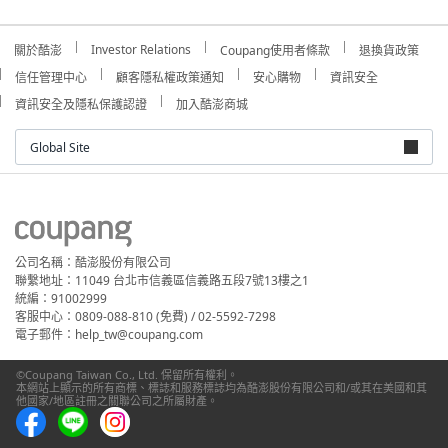
Investor Relations
關於酷澎
Coupang使用者條款
退換貨政策
信任管理中心
顧客隱私權政策通知
安心購物
資訊安全
資訊安全及隱私保護認證
加入酷澎商城
Global Site
公司名稱：酷澎股份有限公司
聯繫地址：11049 台北市信義區信義路五段7號13樓之1
統編：91002999
客服中心：0809-088-810 (免費) / 02-5592-7298
電子郵件：help_tw@coupang.com
©Coupang Taiwan Co., Ltd. 保留所有權利。
本網站上顯示的所有商標、標誌和服務標誌均為酷澎股份有限公司和/或其在美國和其
他國家/地區註冊之關聯公司之所屬財產。