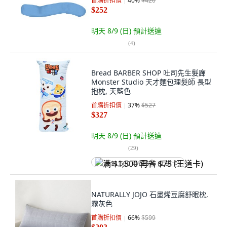
首購折扣價
40
%
$420
$252
明天 8/9 (日)
預計送達
(
4
)
Bread BARBER SHOP 吐司先生髮廊
Monster Studio 天才麵包理髮師 長型
抱枕, 天藍色
首購折扣價
37
%
$527
$327
明天 8/9 (日)
預計送達
(
29
)
满 $1,500 再省 $75 (王道卡)
NATURALLY JOJO 石墨烯豆腐舒眠枕,
霧灰色
首購折扣價
66
%
$599