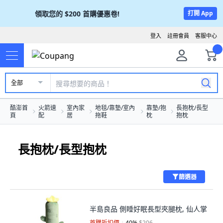
領取您的
$200
首購優惠卷!
打開 App
登入
註冊會員
客服中心
全部
酷澎首
火箭速
室內家
地毯/靠墊/室內
靠墊/抱
長抱枕/長型
頁
配
居
拖鞋
枕
抱枕
長抱枕/長型抱枕
篩選器
半島良品 側睡好眠長型夾腿枕, 仙人掌
首購折扣價
40
%
$206