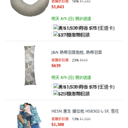
首購折扣價
16
%
$1,243
$1,043
明天 8/9 (日)
預計送達
满 $1,500 再省 $75 (王道卡)
$37 酷澎幣回饋
J&N 熱帶羽葉抱枕, 熱帶羽葉
首購折扣價
23
%
$839
$639
明天 8/9 (日)
預計送達
满 $1,500 再省 $75 (王道卡)
$25 酷澎幣回饋
HESN 惠生 擺位枕 HS8302-L-SF, 雪花
首購折扣價
13
%
$1,500
$1,300