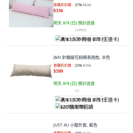
首購折扣價
37
%
$536
$336
明天 8/9 (日)
預計送達
(
10908
)
满 $1,500 再省 $75 (王道卡)
J&N 針織緹花純棉長抱枕, 米色
首購折扣價
25
%
$799
$599
明天 8/9 (日)
預計送達
(
1
)
满 $1,500 再省 $75 (王道卡)
$20 酷澎幣回饋
JUST 4U 小龍外套, 藍色