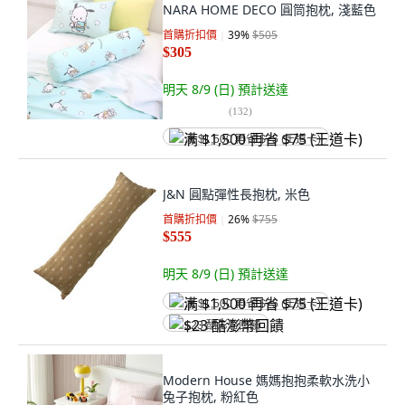
NARA HOME DECO 圓筒抱枕, 淺藍色
首購折扣價
39
%
$505
$305
明天 8/9 (日)
預計送達
(
132
)
满 $1,500 再省 $75 (王道卡)
J&N 圓點彈性長抱枕, 米色
首購折扣價
26
%
$755
$555
明天 8/9 (日)
預計送達
满 $1,500 再省 $75 (王道卡)
$23 酷澎幣回饋
Modern House 媽媽抱抱柔軟水洗小
兔子抱枕, 粉紅色