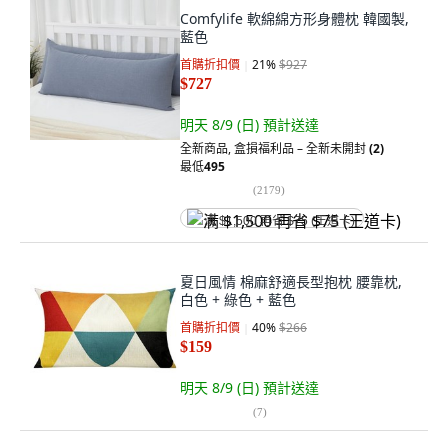
Comfylife 軟綿綿方形身體枕 韓國製,
藍色
首購折扣價
21
%
$927
$727
明天 8/9 (日)
預計送達
全新商品
,
盒損福利品 – 全新未開封
(2)
最低
495
(
2179
)
满 $1,500 再省 $75 (王道卡)
夏日風情 棉麻舒適長型抱枕 腰靠枕,
白色 + 綠色 + 藍色
首購折扣價
40
%
$266
$159
明天 8/9 (日)
預計送達
(
7
)