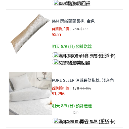
$23 酷澎幣回饋
J&N 閃絨蘭蘭長抱, 金色
首購折扣價
26
%
$755
$555
明天 8/9 (日)
預計送達
满 $1,500 再省 $75 (王道卡)
$23 酷澎幣回饋
PURE SLEEP 涼感長條抱枕, 淺灰色
首購折扣價
13
%
$1,496
$1,296
明天 8/9 (日)
預計送達
(
24
)
满 $1,500 再省 $75 (王道卡)