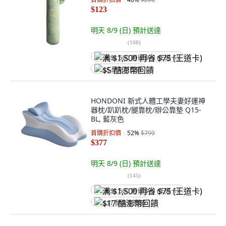
$123
明天 8/9 (日)
預計送達
(
108
)
满 $1,500 再省 $75 (王道卡)
$5 酷澎幣回饋
HONDONI 新式人體工學夫妻好運神
器枕/趴趴枕/腿靠枕/辦公靠墊 Q15-
BL, 藍灰色
首購折扣價
52
%
$799
$377
明天 8/9 (日)
預計送達
(
145
)
满 $1,500 再省 $75 (王道卡)
$17 酷澎幣回饋