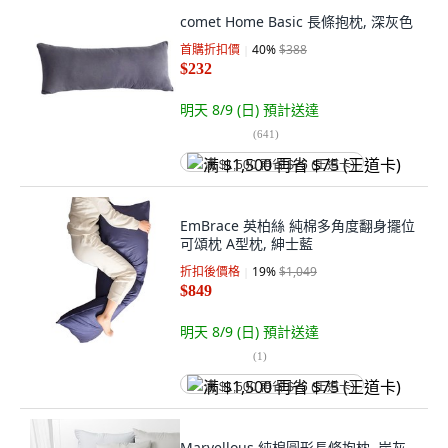
comet Home Basic 長條抱枕, 深灰色
首購折扣價
40
%
$388
$232
明天 8/9 (日)
預計送達
(
641
)
满 $1,500 再省 $75 (王道卡)
EmBrace 英柏絲 純棉多角度翻身擺位
可頌枕 A型枕, 紳士藍
折扣後價格
19
%
$1,049
$849
明天 8/9 (日)
預計送達
(
1
)
满 $1,500 再省 $75 (王道卡)
Marvellous 純棉圓形長條抱枕, 炭灰