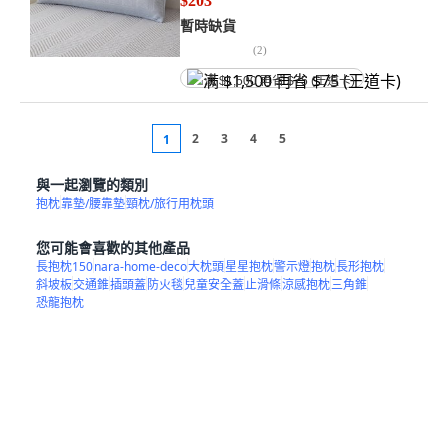
$203
暫時缺貨
(
2
)
满 $1,500 再省 $75 (王道卡)
2
3
4
5
1
與一起瀏覽的類別
抱枕
靠墊/腰靠墊
頸枕/旅行用枕頭
您可能會喜歡的其他產品
長抱枕150
nara-home-deco
大枕頭
星星抱枕
警示燈
抱枕
長形抱枕
斜坡板
交通錐
插頭蓋
防火毯
兒童安全蓋
止滑條
涼感抱枕
三角錐
恐龍抱枕