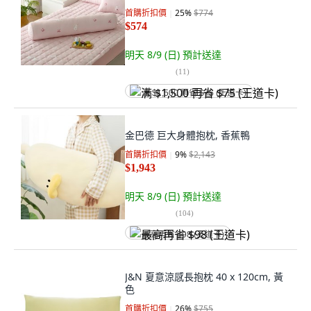
首購折扣價
25
%
$774
$574
明天 8/9 (日)
預計送達
(
11
)
满 $1,500 再省 $75 (王道卡)
金巴德 巨大身體抱枕, 香蕉鴨
首購折扣價
9
%
$2,143
$1,943
明天 8/9 (日)
預計送達
(
104
)
最高再省 $98 (王道卡)
J&N 夏意涼感長抱枕 40 x 120cm, 黃
色
首購折扣價
26
%
$755