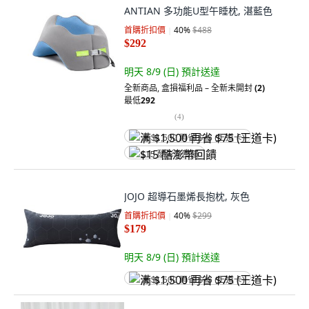
ANTIAN 多功能U型午睡枕, 湛藍色
首購折扣價
40
%
$488
$292
明天 8/9 (日)
預計送達
全新商品
,
盒損福利品 – 全新未開封
(2)
最低
292
(
4
)
满 $1,500 再省 $75 (王道卡)
$15 酷澎幣回饋
JOJO 超導石墨烯長抱枕, 灰色
首購折扣價
40
%
$299
$179
明天 8/9 (日)
預計送達
满 $1,500 再省 $75 (王道卡)