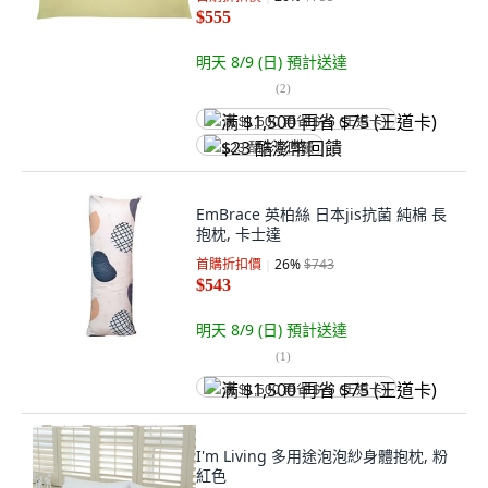
$555
明天 8/9 (日)
預計送達
(
2
)
满 $1,500 再省 $75 (王道卡)
$23 酷澎幣回饋
EmBrace 英柏絲 日本jis抗菌 純棉 長
抱枕, 卡士達
首購折扣價
26
%
$743
$543
明天 8/9 (日)
預計送達
(
1
)
满 $1,500 再省 $75 (王道卡)
I'm Living 多用途泡泡紗身體抱枕, 粉
紅色