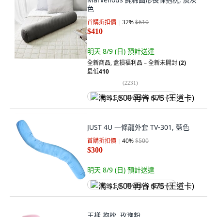
色
首購折扣價
32
%
$610
$410
明天 8/9 (日)
預計送達
全新商品
,
盒損福利品 – 全新未開封
(2)
最低
410
(
2231
)
满 $1,500 再省 $75 (王道卡)
JUST 4U 一條龍外套 TV-301, 藍色
首購折扣價
40
%
$500
$300
明天 8/9 (日)
預計送達
满 $1,500 再省 $75 (王道卡)
王樣 抱枕, 玫瑰粉