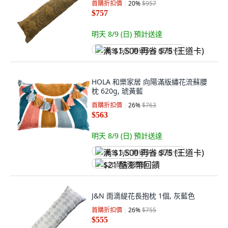
首購折扣價
20
%
$957
$757
明天 8/9 (日)
預計送達
满 $1,500 再省 $75 (王道卡)
HOLA 和樂家居 向陽滿版繡花流蘇腰
枕 620g, 琥黃藍
首購折扣價
26
%
$763
$563
明天 8/9 (日)
預計送達
满 $1,500 再省 $75 (王道卡)
$21 酷澎幣回饋
J&N 雨滴緹花長抱枕 1個, 灰藍色
首購折扣價
26
%
$755
$555