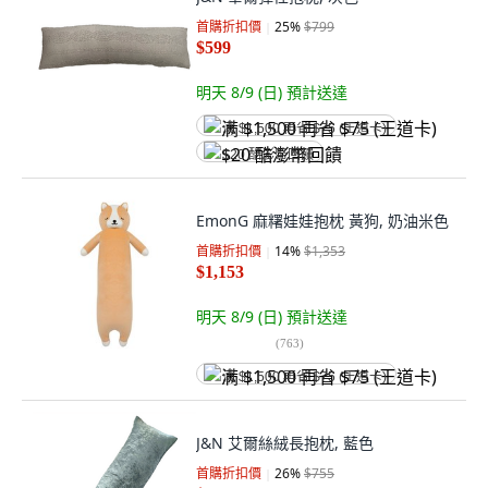
首購折扣價
25
%
$799
$599
明天 8/9 (日)
預計送達
满 $1,500 再省 $75 (王道卡)
$20 酷澎幣回饋
EmonG 麻糬娃娃抱枕 黃狗, 奶油米色
首購折扣價
14
%
$1,353
$1,153
明天 8/9 (日)
預計送達
(
763
)
满 $1,500 再省 $75 (王道卡)
J&N 艾爾絲絨長抱枕, 藍色
首購折扣價
26
%
$755