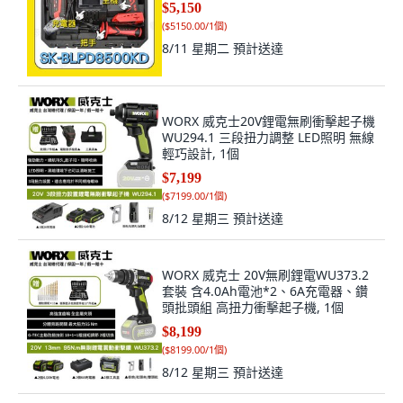
$5,150
(
$5150.00/1個
)
8/11 星期二
預計送達
WORX 威克士20V鋰電無刷衝擊起子機
WU294.1 三段扭力調整 LED照明 無線
輕巧設計, 1個
$7,199
(
$7199.00/1個
)
8/12 星期三
預計送達
WORX 威克士 20V無刷鋰電WU373.2
套裝 含4.0Ah電池*2、6A充電器、鑽
頭批頭組 高扭力衝擊起子機, 1個
$8,199
(
$8199.00/1個
)
8/12 星期三
預計送達