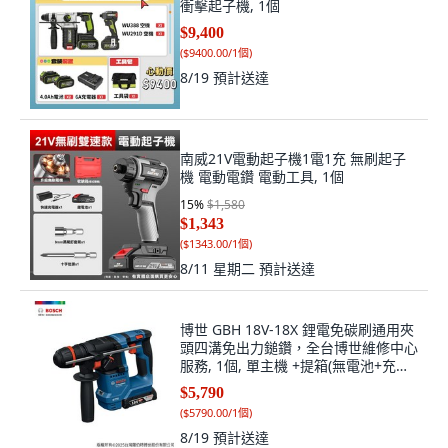
衝擊起子機, 1個
$9,400
(
$9400.00/1個
)
8/19
預計送達
南威21V電動起子機1電1充 無刷起子
機 電動電鑽 電動工具, 1個
15
%
$1,580
$1,343
(
$1343.00/1個
)
8/11 星期二
預計送達
博世 GBH 18V-18X 鋰電免碳刷通用夾
頭四溝免出力鎚鑽，全台博世維修中心
服務, 1個, 單主機 +提箱(無電池+充電
器)
$5,790
(
$5790.00/1個
)
8/19
預計送達