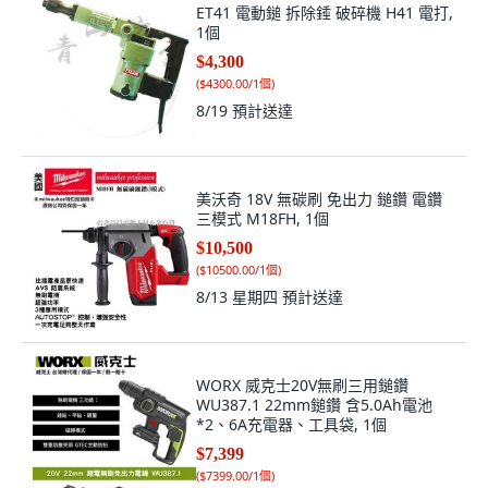
ET41 電動鎚 拆除錘 破碎機 H41 電打,
1個
$4,300
(
$4300.00/1個
)
8/19
預計送達
美沃奇 18V 無碳刷 免出力 鎚鑽 電鑽
三模式 M18FH, 1個
$10,500
(
$10500.00/1個
)
8/13 星期四
預計送達
WORX 威克士20V無刷三用鎚鑽
WU387.1 22mm鎚鑽 含5.0Ah電池
*2、6A充電器、工具袋, 1個
$7,399
(
$7399.00/1個
)