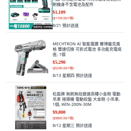
刷機身不含電池及配件
$1,109
(
$1109.00/1個
)
8/21
預計送達
MECHTRON AI 智能電鑽 賽博龐克風
格 雙速切換 可拆式電池 多功能充電底
座, 1個
$5,290
(
$5290.00/1個
)
8/13 星期四
預計送達
松盈牌 無刷無段變速高樓小金剛 電動
吊車 捲揚機 電動絞盤 大金剛 小吊車,
1個, WIN-200N-30M
$9,800
(
$9800.00/1個
)
8/12 星期三
預計送達