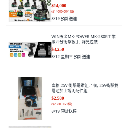
$14,000
(
$14000.00/1個
)
8/19
預計送達
WIN五金MK-POWER MK-580R工業
級四分衝擊扳手, 詳見包裝
$3,250
8/12 星期三
預計送達
富格 25V 衝擊電鑽組, 1個, 25V衝擊雙
電池加上說明配件組
$2,580
(
$2580.00/1個
)
8/19
預計送達