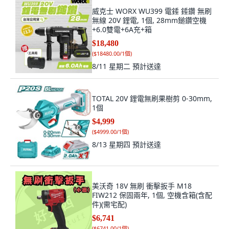
威克士 WORX WU399 電錘 錘鑽 無刷
無線 20V 鋰電, 1個, 28mm鎚鑽空機
+6.0雙電+6A充+箱
$18,480
(
$18480.00/1個
)
8/11 星期二
預計送達
TOTAL 20V 鋰電無刷果樹剪 0-30mm,
1個
$4,999
(
$4999.00/1個
)
8/13 星期四
預計送達
美沃奇 18V 無刷 衝擊扳手 M18
FIW212 保固兩年, 1個, 空機含箱(含配
件)(需宅配)
$6,741
(
$6741.00/1個
)