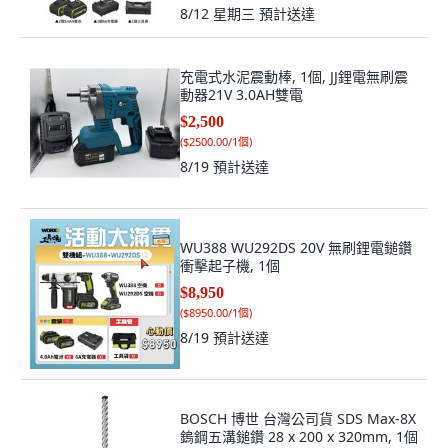
8/12 星期三
預計送達
充電式水泥震動棒, 1個, JJ鋰電無刷震
動器21V 3.0AH雙電
$2,500
(
$2500.00/1個
)
8/19
預計送達
WU388 WU292DS 20V 無刷鋰電鎚鑽
衝擊起子機, 1個
$8,950
(
$8950.00/1個
)
8/19
預計送達
BOSCH 博世 台灣公司貨 SDS Max-8X
鎢鋼五溝鎚鑽 28 x 200 x 320mm, 1個