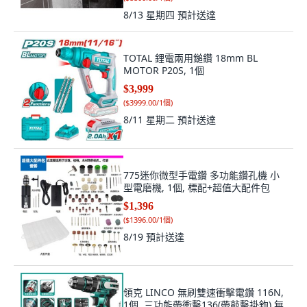
8/13 星期四
預計送達
TOTAL 鋰電兩用鎚鑽 18mm BL
MOTOR P20S, 1個
$3,999
(
$3999.00/1個
)
8/11 星期二
預計送達
775迷你微型手電鑽 多功能鑽孔機 小
型電磨機, 1個, 標配+超值大配件包
$1,396
(
$1396.00/1個
)
8/19
預計送達
領克 LINCO 無刷雙速衝擊電鑽 116N,
1個, 三功能帶衝擊136(帶敲擊掛鉤),無