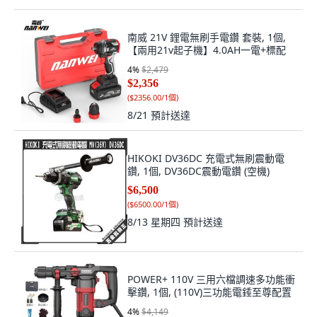
南威 21V 鋰電無刷手電鑽 套裝, 1個,
【兩用21v起子機】4.0AH一電+標配
4
%
$2,479
$2,356
(
$2356.00/1個
)
8/21
預計送達
HIKOKI DV36DC 充電式無刷震動電
鑽, 1個, DV36DC震動電鑽 (空機)
$6,500
(
$6500.00/1個
)
8/13 星期四
預計送達
POWER+ 110V 三用六檔調速多功能衝
擊鑽, 1個, (110V)三功能電錘至尊配置
4
%
$4,149