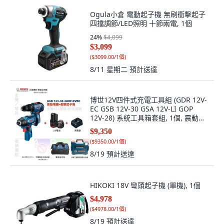
Ogula小倉 電動起子機 無刷衝擊起子
四擋調節/LED照明 十節兩電, 1個
24
%
$4,099
$3,099
(
$3099.00/1個
)
8/11 星期二
預計送達
博世12V四件式充電工具組 (GDR 12V-
EC GSB 12V-30 GSA 12V-LI GOP
12V-28) 系統工具箱套組, 1個, 震動電
鑽+魔切機,雙機組布包
$9,350
(
$9350.00/1個
)
8/19
預計送達
HIKOKI 18V 彎頭起子機 (單機), 1個
$4,978
(
$4978.00/1個
)
8/19
預計送達