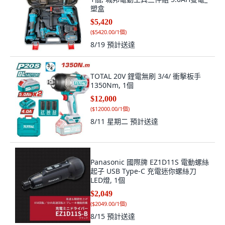
塑盒
$5,420
(
$5420.00/1個
)
8/19
預計送達
TOTAL 20V 鋰電無刷 3/4/ 衝擊板手
1350Nm, 1個
$12,000
(
$12000.00/1個
)
8/11 星期二
預計送達
Panasonic 國際牌 EZ1D11S 電動螺絲
起子 USB Type-C 充電迷你螺絲刀
LED燈, 1個
$2,049
(
$2049.00/1個
)
8/15
預計送達