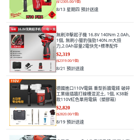
(
$12305.00/1個
)
8/13 星期四
預計送達
無刷沖擊起子機 16.8V 140Nm 2.0Ah,
1個, 無刷小獵豹強勁140N.m大扭
力,2.0Ah容量2電快充+標準配件
$2,319
(
$2319.00/1個
)
8/21
預計送達
德國進口110V電鎬 重型拆牆電錘 破碎
工業級插牆打線槽混泥土, 1個, K38新
款110V紅色單用電鎬（塑膠箱）
$2,820
(
$2820.00/1個
)
8/19
預計送達