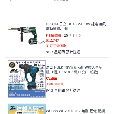
HIKOKI 日立 DH18DSL 18V 鋰電 無刷
電動鎚鑽, 1個
折扣後價格
2
%
$13,110
$12,747
(
$12747.00/1個
)
8/13 星期四
預計送達
浩克 HULK 18V無刷兩用錘鑽大全配
組, 1個, HK618+1電+1充(一般款)
$3,480
(
$3480.00/1個
)
8/13 星期四
預計送達
WU388 WU291D 20V 無刷 鋰電 鎚鑽