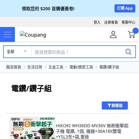
領取您的
$200
首購優惠卷!
打開 App
登入
註冊會員
客服中心
全部
酷澎首頁
生活日用
五金工具
電動/精密工具
電鑽/鑽子組
電鑽/鑽子組
篩選器
HiKOKI WH36DD MV36V 無刷衝擊起
子機 電鑽, 1個, 機器+36A18X雙電
+YSL3充+袋,軍綠