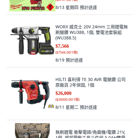
8/13 星期四
預計送達
WORX 威克士 20V 24mm 三用鋰電無
刷鎚鑽 WU388, 1個, 雙電池套裝組
(WU388.5)
$7,566
(
$7566.00/1個
)
8/19
預計送達
HILTI 喜利得 TE 30 AVR 電鎚鑽 公司
原廠貨 2年保固, 1個
$26,000
(
$26000.00/1個
)
8/11 星期二
預計送達
無刷鋰電 衝擊電錘/角磨機/電鑽 21V,
1個, 城邦電動工具三件組 5.0AH雙電_