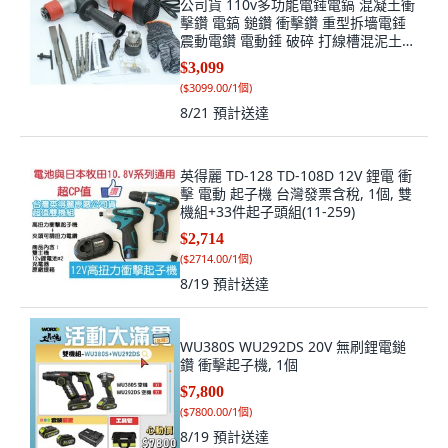
公司貨 110v多功能電錘電鎬 混凝土衝
擊鑽 電鎬 鎚鑽 衝擊鑽 重型拆墻電錘
震動電鑽 電動錘 破碎 打線槽混泥土電
鎬, 1個, 多功能三用電錘電鎬
$3,099
(
$3099.00/1個
)
8/21
預計送達
英得麗 TD-128 TD-108D 12V 鋰電 衝
擊 電動 起子機 台灣發票含稅, 1個, 雙
機組+33件起子頭組(11-259)
$2,714
(
$2714.00/1個
)
8/19
預計送達
WU380S WU292DS 20V 無刷鋰電鎚
鑽 衝擊起子機, 1個
$7,800
(
$7800.00/1個
)
8/19
預計送達