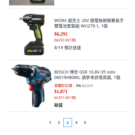
WORX 威克士 20V 鋰電無刷衝擊扳手
雙電池套裝組 WU279.1, 1個
$6,292
(
$6292.00/1個
)
8/19
預計送達
BOSCH 博世 GSR 10.8V-35 solo
06019H80B0, 請參考詳情頁面, 1個
首購折扣價
9
%
$2,071
$1,871
(
$1871.00/1個
)
缺貨
1
2
4
5
3