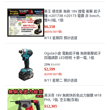
車王 德克斯 無刷 18V 鋰電 衝擊 起子
機 ri20173B ri20173 電鑽 非 bosch,
雙4.0版, 1個
$6,550
(
$6550.00/1個
)
8/13 星期四
預計送達
Ogula小倉 電動起子機 無刷衝擊起子
四擋調節 LED照明 十節一電, 1個
29
%
$3,699
$2,599
(
$2599.00/1個
)
8/11 星期二
預計送達
美沃奇 18V 無刷快拆免出力鎚鑽 M18
FHX, 1個, 空主機(含箱)
$12,305