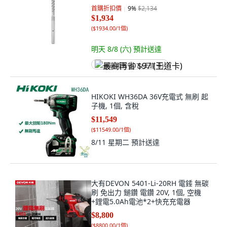
首購折扣價
9
%
$2,134
$1,934
(
$1934.00/1個
)
明天 8/8 (六)
預計送達
最高再省 $97 (王道卡)
HIKOKI WH36DA 36V充電式 無刷 起
子機, 1個, 含稅
$11,549
(
$11549.00/1個
)
8/11 星期二
預計送達
大有DEVON 5401-Li-20RH 電錘 無碳
刷 免出力 鎚鑽 電鑽 20V, 1個, 空機
+鋰電5.0Ah電池*2+快充充電器
$8,800
(
$8800.00/1個
)