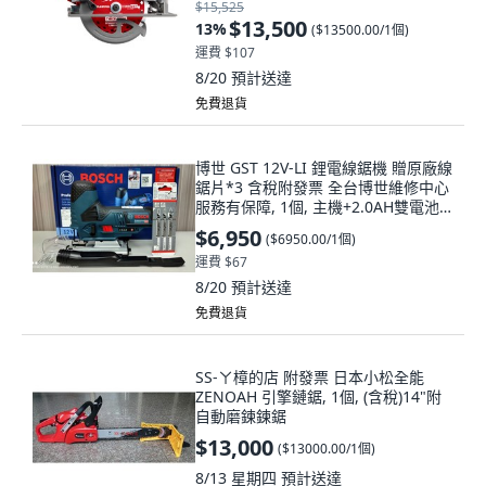
$15,525
$13,500
13
%
(
$13500.00/1個
)
運費 $107
8/20
預計送達
免費退貨
博世 GST 12V-LI 鋰電線鋸機 贈原廠線
鋸片*3 含稅附發票 全台博世維修中心
服務有保障, 1個, 主機+2.0AH雙電池
+充電器,C: 系統工具箱(含雙內襯)
$6,950
(
$6950.00/1個
)
運費 $67
8/20
預計送達
免費退貨
SS-ㄚ樟的店 附發票 日本小松全能
ZENOAH 引擎鏈鋸, 1個, (含稅)14"附
自動磨鍊鍊鋸
$13,000
(
$13000.00/1個
)
8/13 星期四
預計送達