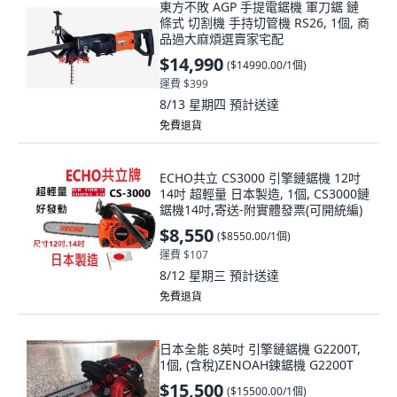
東方不敗 AGP 手提電鋸機 軍刀鋸 鏈
條式 切割機 手持切管機 RS26, 1個, 商
品過大麻煩選賣家宅配
$14,990
(
$14990.00/1個
)
運費 $399
8/13 星期四
預計送達
免費退貨
ECHO共立 CS3000 引擎鏈鋸機 12吋
14吋 超輕量 日本製造, 1個, CS3000鏈
鋸機14吋,寄送-附實體發票(可開統編)
$8,550
(
$8550.00/1個
)
運費 $107
8/12 星期三
預計送達
免費退貨
日本全能 8英吋 引擎鏈鋸機 G2200T,
1個, (含稅)ZENOAH鍊鋸機 G2200T
$15,500
(
$15500.00/1個
)