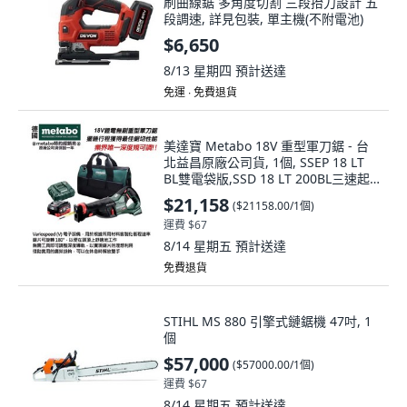
刷曲線鋸 多角度切割 三段抬刀設計 五
段調速, 詳見包裝, 單主機(不附電池)
$6,650
8/13 星期四
預計送達
免運 ∙ 免費退貨
美達寶 Metabo 18V 重型軍刀鋸 - 台
北益昌原廠公司貨, 1個, SSEP 18 LT
BL雙電袋版,SSD 18 LT 200BL三速起
子機
$21,158
(
$21158.00/1個
)
運費 $67
8/14 星期五
預計送達
免費退貨
STIHL MS 880 引擎式鏈鋸機 47吋, 1
個
$57,000
(
$57000.00/1個
)
運費 $67
8/14 星期五
預計送達