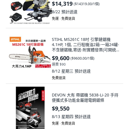
$14,319
(
$14319.00/1個
)
8/22
預計送達
免運 ∙ 免費退貨
STIHL MS261C 18吋 引擎鏈鋸機
4.1HP, 1個, 二行程機油2箱-一箱24罐-
不含鏈鋸機,寄送-附實體發票(可開統
編)
$9,600
(
$9600.00/1個
)
運費 $90
8/12 星期三
預計送達
免費退貨
DEVON 大有 帶鋸機 5838-Li-20 手持
便攜式多功能金屬鋰電鋼鋸條
$9,550
8/13 星期四
預計送達
免運 ∙ 免費退貨