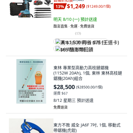
首購折扣價
$1,249
13
%
(
$1249.00/1個
)
明天 8/10 (一)
預計送達
酷澎直售 ∙ 免運 ∙ 免費退貨
(
13
)
满 $1,500 再省 $75 (王道卡)
$69 酷澎幣回饋
東林 專業型高動力高枝鏈鋸機
(1152W 20Ah), 1個, 東林 東林高枝鏈
鋸機(20Ah)組合
$28,500
(
$28500.00/1個
)
運費 $67
8/12 星期三
預計送達
免費退貨
東方不敗 威全 JA6F 7吋, 1個, 移動式
帶鋸機(虎鉗)