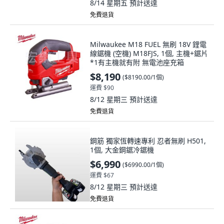
8/14 星期五
預計送達
免費退貨
Milwaukee M18 FUEL 無刷 18V 鋰電
線鋸機 (空機) M18FJS, 1個, 主機+鋸片
*1有主機就有附 無電池座充箱
$8,190
(
$8190.00/1個
)
運費 $90
8/12 星期三
預計送達
免費退貨
鋼筋 獨家恆轉速專利 忍者無刷 H501,
1個, 大金鋼鋸冷鋸機
$6,990
(
$6990.00/1個
)
運費 $67
8/12 星期三
預計送達
免費退貨