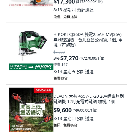
$17,300
(
$17300.00/1個
)
8/13 星期四
預計送達
免運 ∙ 免費退貨
HIKOKI CJ36DA 雙電2.5AH MV(36V)
無刷線鋸機 - 台北益昌公司貨, 1個, 單
機（可超取）
$7,500
$7,270
3
%
(
$7270.00/1個
)
運費 $67
8/14 星期五
預計送達
免費退貨
DEVON 大有 4557-Li-20 20V鋰電無刷
鏈鋸機 12吋充電式鏈鋸 鋸樹, 1個
$9,600
(
$9600.00/1個
)
8/13 星期四
預計送達
免運 ∙ 免費退貨