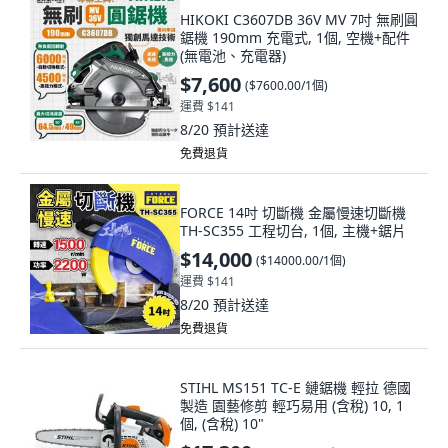
HIKOKI C3607DB 36V MV 7吋 無刷圓
鋸機 190mm 充電式, 1個, 空機+配件
(無電池、充電器)
$7,600
(
$7600.00/1個
)
運費 $141
8/20
預計送達
免費退貨
FORCE 14吋 切斷機 金屬慢速切斷機
TH-SC355 工程切台, 1個, 主機+鋸片
$14,000
(
$14000.00/1個
)
運費 $141
8/20
預計送達
免費退貨
STIHL MS151 TC-E 鏈鋸機 輕拉 德國
製造 園藝修剪 輕巧易用 (含稅) 10, 1
個, (含稅) 10"