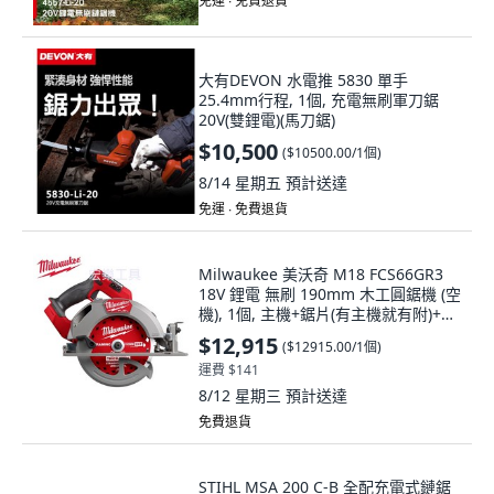
免運 ∙ 免費退貨
大有DEVON 水電推 5830 單手
25.4mm行程, 1個, 充電無刷軍刀鋸
20V(雙鋰電)(馬刀鋸)
$10,500
(
$10500.00/1個
)
8/14 星期五
預計送達
免運 ∙ 免費退貨
Milwaukee 美沃奇 M18 FCS66GR3
18V 鋰電 無刷 190mm 木工圓鋸機 (空
機), 1個, 主機+鋸片(有主機就有附)+箱
子 無其它
$12,915
(
$12915.00/1個
)
運費 $141
8/12 星期三
預計送達
免費退貨
STIHL MSA 200 C-B 全配充電式鏈鋸