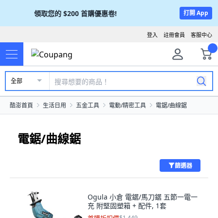
領取您的
$200
首購優惠卷!
打開 App
登入
註冊會員
客服中心
全部
酷澎首頁
生活日用
五金工具
電動/精密工具
電鋸/曲線鋸
電鋸/曲線鋸
篩選器
Ogula 小倉 電鋸/馬刀鋸 五節一電一
充 附堅固塑箱 + 配件, 1套
$1,449