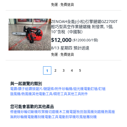
免運 ∙ 免費退貨
ZENOAH全能(小松)引擎鏈鋸GZ2700T
輕巧型高空作業鏈鋸機 附發票, 1個,
10"含稅（中國製）
$12,000
(
$12000.00/1個
)
8/13 星期四
預計送達
免運 ∙ 免費退貨
2
3
4
5
1
與一起瀏覽的類別
電鑽/鑽子組
鑽頭
鋸片/鏈鋸條/附件
砂輪機/拋光機
電動釘槍/釘槍
鼓風機/熱風機
其他電動工具/精密工具
其他工具附件
您可能會喜歡的其他產品
修邊機
砂輪切斷機
吹葉機
切磨機
木工機
電鋸
牧田
鼓風機
刻磨機
熱風槍
無刷砂輪機
電動雕刻機
電動工具
電動割草機
吹風槍
雕刻機