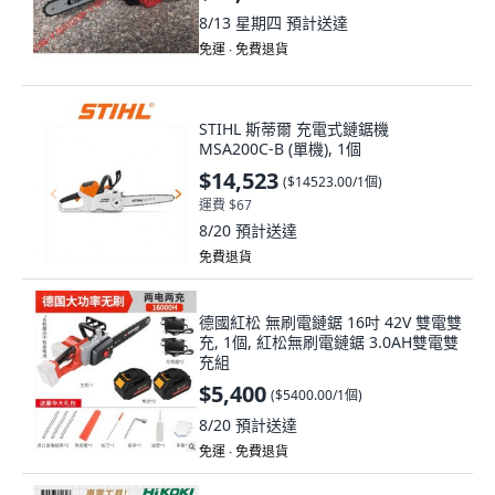
8/13 星期四
預計送達
免運 ∙ 免費退貨
STIHL 斯蒂爾 充電式鏈鋸機
MSA200C-B (單機), 1個
$14,523
(
$14523.00/1個
)
運費 $67
8/20
預計送達
免費退貨
德國紅松 無刷電鏈鋸 16吋 42V 雙電雙
充, 1個, 紅松無刷電鏈鋸 3.0AH雙電雙
充組
$5,400
(
$5400.00/1個
)
8/20
預計送達
免運 ∙ 免費退貨