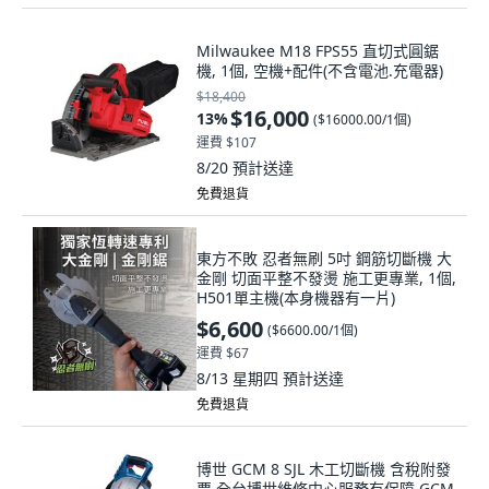
Milwaukee M18 FPS55 直切式圓鋸
機, 1個, 空機+配件(不含電池.充電器)
$18,400
$16,000
13
%
(
$16000.00/1個
)
運費 $107
8/20
預計送達
免費退貨
東方不敗 忍者無刷 5吋 鋼筋切斷機 大
金剛 切面平整不發燙 施工更專業, 1個,
H501單主機(本身機器有一片)
$6,600
(
$6600.00/1個
)
運費 $67
8/13 星期四
預計送達
免費退貨
博世 GCM 8 SJL 木工切斷機 含稅附發
票 全台博世維修中心服務有保障 GCM