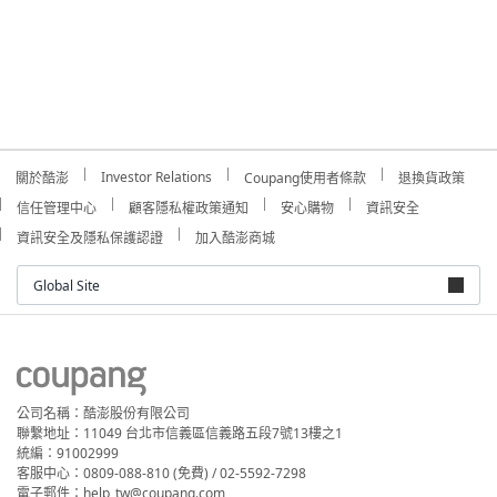
Investor Relations
關於酷澎
Coupang使用者條款
退換貨政策
信任管理中心
顧客隱私權政策通知
安心購物
資訊安全
資訊安全及隱私保護認證
加入酷澎商城
Global Site
公司名稱：酷澎股份有限公司
聯繫地址：11049 台北市信義區信義路五段7號13樓之1
統編：91002999
客服中心：0809-088-810 (免費) / 02-5592-7298
電子郵件：help_tw@coupang.com