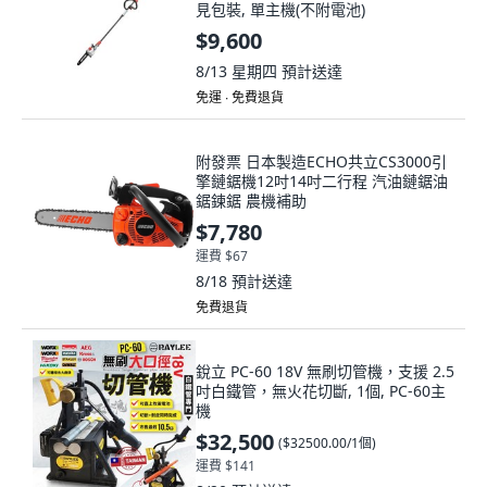
見包裝, 單主機(不附電池)
$9,600
8/13 星期四
預計送達
免運 ∙ 免費退貨
附發票 日本製造ECHO共立CS3000引
擎鏈鋸機12吋14吋二行程 汽油鏈鋸油
鋸鍊鋸 農機補助
$7,780
運費 $67
8/18
預計送達
免費退貨
銳立 PC-60 18V 無刷切管機，支援 2.5
吋白鐵管，無火花切斷, 1個, PC-60主
機
$32,500
(
$32500.00/1個
)
運費 $141