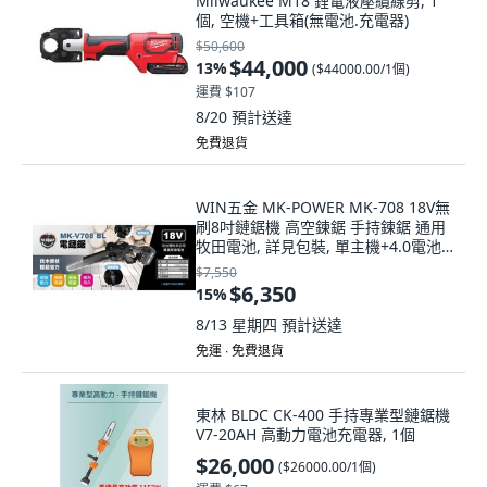
Milwaukee M18 鋰電液壓纜線剪, 1
個, 空機+工具箱(無電池.充電器)
$50,600
$44,000
13
%
(
$44000.00/1個
)
運費 $107
8/20
預計送達
免費退貨
WIN五金 MK-POWER MK-708 18V無
刷8吋鏈鋸機 高空鍊鋸 手持鍊鋸 通用
牧田電池, 詳見包裝, 單主機+4.0電池
組(兩電一充)
$7,550
$6,350
15
%
8/13 星期四
預計送達
免運 ∙ 免費退貨
東林 BLDC CK-400 手持專業型鏈鋸機
V7-20AH 高動力電池充電器, 1個
$26,000
(
$26000.00/1個
)