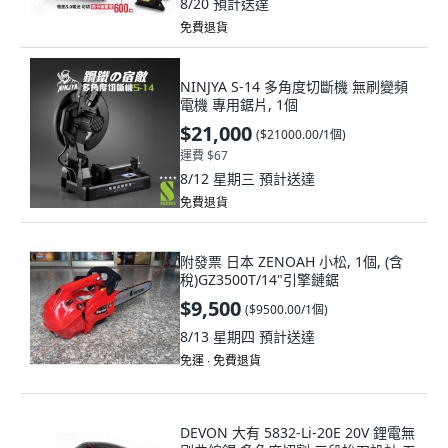
8/20
預計送達
免費退貨
NINJYA S-14 多角度切斷機 無刷變頻
電機 專用鋸片, 1個
$21,000
(
$21000.00/1個
)
運費 $67
8/12 星期三
預計送達
免費退貨
附發票 日本 ZENOAH 小松, 1個, (含
稅)GZ3500T/14"引擎鏈鋸
$9,500
(
$9500.00/1個
)
8/13 星期四
預計送達
免運 ∙ 免費退貨
DEVON 大有 5832-Li-20E 20V 鋰電無