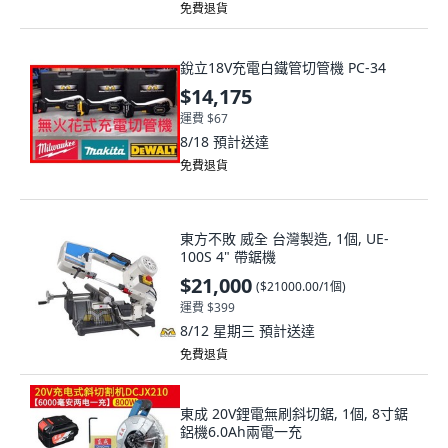
免費退貨
銳立18V充電白鐵管切管機 PC-34
$14,175
運費 $67
8/18
預計送達
免費退貨
東方不敗 威全 台灣製造, 1個, UE-
100S 4" 帶鋸機
$21,000
(
$21000.00/1個
)
運費 $399
8/12 星期三
預計送達
免費退貨
東成 20V鋰電無刷斜切鋸, 1個, 8寸鋸
鋁機6.0Ah兩電一充