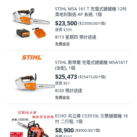
STIHL MSA 161 T 充電式鏈鋸機 12吋
奧地利製造 AP 系統, 1個
$23,500
(
$23500.00/1個
)
運費 $399
8/13 星期四
預計送達
免費退貨
STIHL 斯蒂爾 充電式鏈鋸機 MSA161T
(全配), 1個
$25,473
(
$25473.00/1個
)
運費 $67
8/20
預計送達
免費退貨
ECHO 共立牌 CS3510L 引擎鏈鋸機 16
吋 二行程, 1個
$8,900
(
$8900.00/1個
)
運費 $107