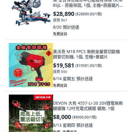
8SJL - 原廠保固, 1個, 主機+原廠鋸片
+GTA 2500W工作台
$28,890
(
$28890.00/1個
)
運費 $67
8/20
預計送達
免費退貨
美沃奇 M18 FPCS 無刷金屬管切斷機
鋼管切割機, 1個, 空機+單鋸片
$19,581
(
$19581.00/1個
)
運費 $90
8/14 星期五
預計送達
免費退貨
DEVON 大有 4557-Li-20 20V鋰電無刷
鏈鋸機 12吋充電式鏈鋸 鋸樹, 1個
$8,000
(
$8000.00/1個
)
8/13 星期四
預計送達