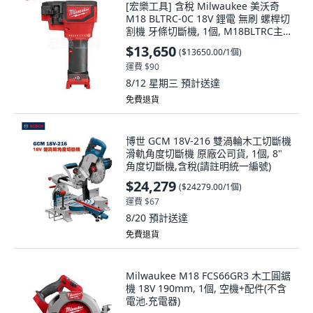
[宏樂工具] 含稅 Milwaukee 美沃奇
M18 BLTRC-0C 18V 鋰電 無刷 螺桿切
割機 牙條切斷機, 1個, M18BLTRC主
機(含刀片)+箱子
$13,650
(
$13650.00/1個
)
運費 $90
8/12 星期三
預計送達
免費退貨
博世 GCM 18V-216 雙渦輪木工切斷機
滑軌角度切斷機 原廠公司貨, 1個, 8"
角度切斷機,含稅(請註明統一編號)
$24,279
(
$24279.00/1個
)
運費 $67
8/20
預計送達
免費退貨
Milwaukee M18 FCS66GR3 木工圓鋸
機 18V 190mm, 1個, 空機+配件(不含
電池.充電器)