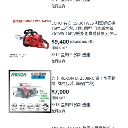
免費退貨
ECHO 共立 CS-361WES 引擎鏈鋸機
16吋 二行程, 1個, 同型 日本新大和
361WS 16吋,寄送-附實體發票(可開統
編)
$9,400
(
$9400.00/1個
)
運費 $107
8/12 星期三
預計送達
免費退貨
力山 REXON BT2508RC 桌上型圓鋸
機, 詳見包裝, 簡配(含稅)
$7,000
運費 $67
8/13 星期四
預計送達
免費退貨