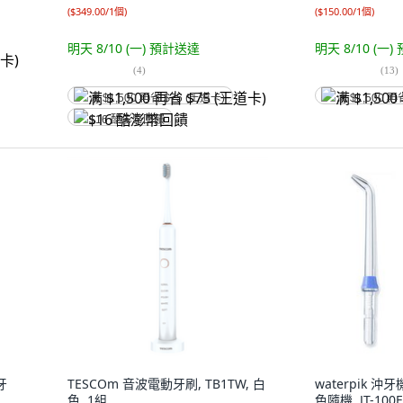
(
$349.00/1個
)
(
$150.00/1個
)
明天 8/10 (一)
預計送達
明天 8/10 (一)
(
4
)
(
13
)
满 $1,500 再省 $75 (王道卡)
满 $1,500 再
$16 酷澎幣回饋
牙
TESCOm 音波電動牙刷, TB1TW, 白
waterpik 
色, 1組
色隨機, JT-100E