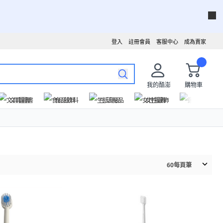
登入
註冊會員
客服中心
成為賣家
我的酷澎
購物車
文具圖書
食品飲料
生活用品
女性服飾
運動戶外
60
每頁筆