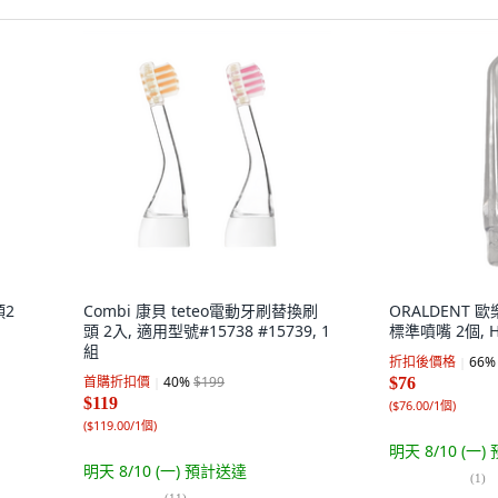
頭2
Combi 康貝 teteo電動牙刷替換刷
ORALDENT
頭 2入, 適用型號#15738 #15739, 1
標準噴嘴 2個, H
組
折扣後價格
66
%
首購折扣價
40
%
$199
$76
$119
(
$76.00/1個
)
(
$119.00/1個
)
明天 8/10 (一)
明天 8/10 (一)
預計送達
(
1
)
(
11
)