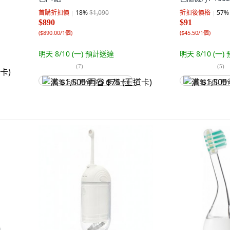
首購折扣價
18
%
$1,090
折扣後價格
57
%
$890
$91
(
$890.00/1個
)
(
$45.50/1個
)
明天 8/10 (一)
預計送達
明天 8/10 (一)
(
7
)
(
5
)
满 $1,500 再省 $75 (王道卡)
满 $1,500 再