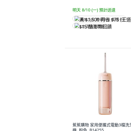
明天 8/10 (一)
預計送達
满 $1,500 再省 $75 (王道卡)
$15 酷澎幣回饋
蕉蕉購物 家用便攜式電動3檔洗
機, 粉色, B14255