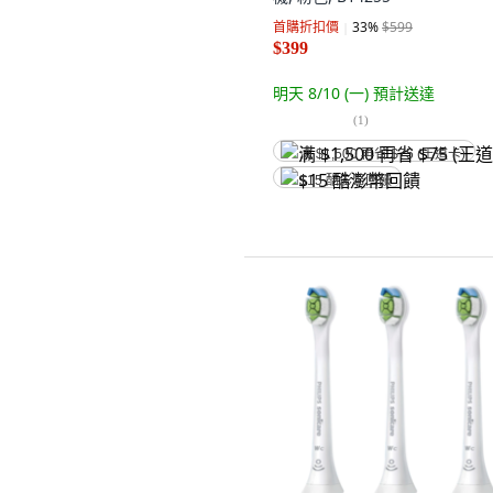
首購折扣價
33
%
$599
$399
明天 8/10 (一)
預計送達
(
1
)
满 $1,500 再省 $75 (王道卡)
$15 酷澎幣回饋