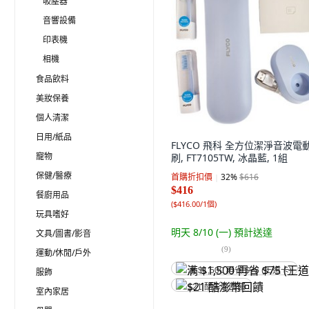
吸塵器
音響設備
印表機
相機
食品飲料
美妝保養
個人清潔
日用/紙品
FLYCO 飛科 全方位潔淨音波電
寵物
刷, FT7105TW, 冰晶藍, 1組
保健/醫療
首購折扣價
32
%
$616
$416
餐廚用品
(
$416.00/1個
)
玩具嗜好
明天 8/10 (一)
預計送達
文具/圖書/影音
(
9
)
運動/休閒/戶外
满 $1,500 再省 $75 (王道卡)
服飾
$21 酷澎幣回饋
室內家居