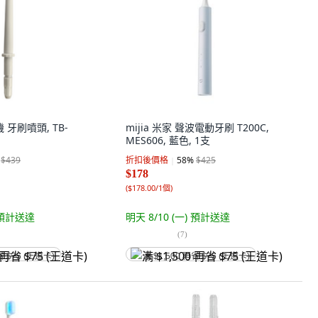
機 牙刷噴頭, TB-
mijia 米家 聲波電動牙刷 T200C,
MES606, 藍色, 1支
$439
折扣後價格
58
%
$425
$178
(
$178.00/1個
)
預計送達
明天 8/10 (一)
預計送達
(
7
)
省 $75 (王道卡)
满 $1,500 再省 $75 (王道卡)