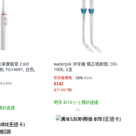
 未來實驗室 Cold
waterpik 沖牙機 矯正噴刷頭, OD-
, FG14691, 白色,
100E, 2支
折扣後價格
58
%
$339
$1,990
$142
(
$71.00/1個
)
明天 8/10 (一)
預計送達
預計送達
(
2
)
满 $1,500 再省 $75 (王道卡)
 (王道卡)
回饋