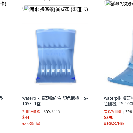
满 $1,500 再
满 $1,500 再省 $75 (王道卡)
效型
waterpik 噴頭收納盒 顏色隨機, TS-
waterpik 噴
105E, 1盒
色隨機, TS-100
折扣後價格
60
%
$110
首購折扣價
33
%
$44
$399
(
$44.00/1個
)
(
$399.00/1個
)