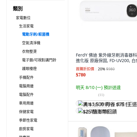
類別
家電數位
生活家電
電動牙刷/殺菌機
空氣清淨機
衣物整燙
FerdY 佛迪 紫外線牙刷消毒器
電子鎖/可視對講門鈴
進化版 原廠保固, FD-UV200, 
護眼檯燈
首購折扣價
20
%
$980
$780
手機配件
電腦周邊
明天 8/10 (一)
預計送達
電腦配件
(
11
)
車用周邊
满 $1,500 再省 $75 (王道卡)
保健家電
$25 酷澎幣回饋
季節性家電
廚房家電