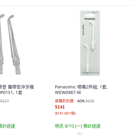
 歐樂登 攜帶型沖牙機
Panasonic 噴嘴2件組, 1套,
P01S1, 1套
WEW0987-W
$227
首購折扣價
40
%
$235
$141
(
$141.00/1個
)
預計送達
明天 8/10 (一)
預計送達
(
1
)