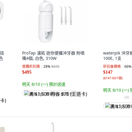
科技
ProTap 浦拓 迷你便攜沖牙器 附噴
waterpik 沖牙
白色
嘴4個, 白色, 310W
100E, 1支
首購折扣價
28
%
$695
折扣後價格
66
%
$495
$147
(
$147.00/1個
)
明天 8/10 (一)
預計送達
明天 8/10 (一)
满 $1,500 再省 $75 (王道卡)
(
3
)
满 $1,500 再