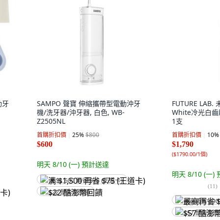
動牙
SAMPO 聲寶 伸縮攜帶型電動沖牙
FUTURE LAB.
機/洗牙器/沖牙器, 白色, WB-
White冷光白齒刷
Z2505NL
1支
首購折扣價
25
%
$800
首購折扣價
10
%
$600
$1,790
(
$1790.00/1個
)
明天 8/10 (一)
預計送達
明天 8/10 (一)
满 $1,500 再省 $75 (王道卡)
(
11
)
$22 酷澎幣回饋
最高再省 $90
$57 酷澎幣