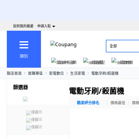
加到我的最愛
申請入駐
全部
類別
澎派中元節
火箭速配
火箭跨境
酷澎首頁
首購專區
家電數位
生活家電
電動牙刷/殺菌機
篩選器
電動牙刷/殺菌機
酷澎評分排名
價格最低
價
僅顯示
僅顯示
僅顯示