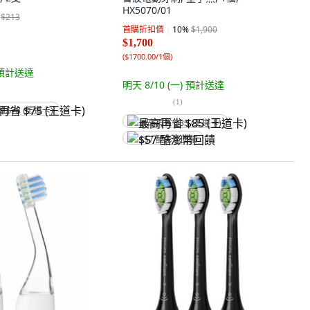
HX5070/01
$213
首購折扣價
10
%
$1,900
$1,700
(
$1700.00/1個
)
預計送達
明天 8/10 (一)
預計送達
(
1
)
省 $75 (王道卡)
最高再省 $85 (王道卡)
$57 酷澎幣回饋