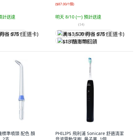
(
$87.00/1個
)
預計送達
明天 8/10 (一)
預計送達
(
14
)
省 $75 (王道卡)
满 $1,500 再省 $75 (王道卡)
$13 酷澎幣回饋
沖牙機標準噴頭 配色 顏
PHILIPS 飛利浦 Sonicare 舒適清潔
, 2支
音波電動牙刷, 量子黑, 1個,