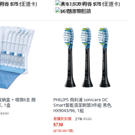
省 $75 (王道卡)
满 $1,500 再省 $75 (王道卡)
$6 酷澎幣回饋
頭收納盒 + 噴頭6支 顏
PHILIPS 飛利浦 sonicare DC
E, 1盒
Smart智能清潔刷頭3件組 黑色,
HX9043/96, 1組
$599
首購折扣價
21
%
$930
$730
(
$730.00/1個
)