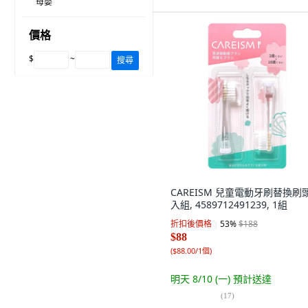
母嬰
價格
$
~
搜尋
CAREISM 兒童電動牙刷替換刷
入組, 4589712491239, 1組
折扣後價格
53
%
$188
$88
(
$88.00/1個
)
明天 8/10 (一)
預計送達
(
17
)