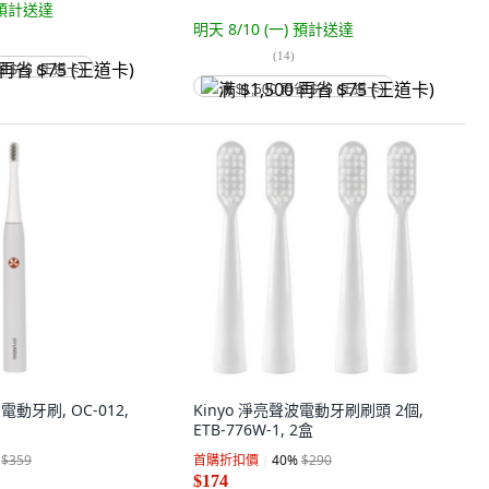
預計送達
明天 8/10 (一)
預計送達
(
14
)
省 $75 (王道卡)
满 $1,500 再省 $75 (王道卡)
 電動牙刷, OC-012,
Kinyo 淨亮聲波電動牙刷刷頭 2個,
ETB-776W-1, 2盒
$359
首購折扣價
40
%
$290
$174