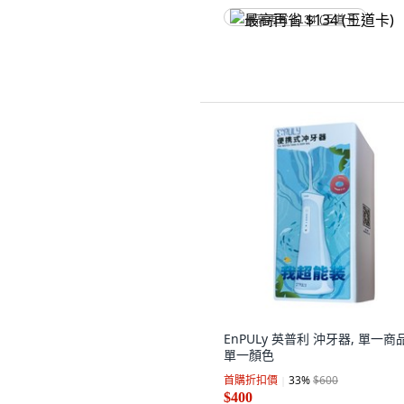
最高再省 $134 (王道卡)
EnPULy 英普利 沖牙器, 單一商品
單一顏色
首購折扣價
33
%
$600
$400