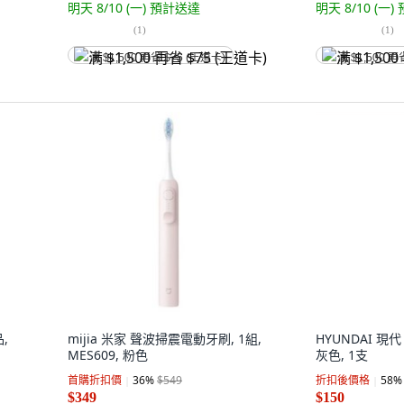
明天 8/10 (一)
預計送達
明天 8/10 (一)
(
1
)
(
1
)
满 $1,500 再省 $75 (王道卡)
满 $1,500 再
,
mijia 米家 聲波掃震電動牙刷, 1組,
HYUNDAI 現代
MES609, 粉色
灰色, 1支
首購折扣價
36
%
$549
折扣後價格
58
%
$349
$150