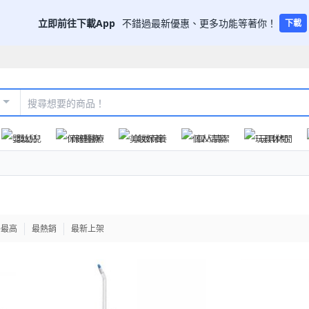
立即前往下載App
不錯過最新優惠、更多功能等著你！
下載
嬰幼兒
保健醫療
美妝保養
個人清潔
玩具休閒
格最高
最熱銷
最新上架