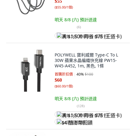
$55
(
$55.00/1個
)
明天 8/8 (六)
預計送達
(
6
)
满 $1,500 再省 $75 (王道卡)
POLYWELL 寶利威爾 Type-C To L
30W 蘋果水晶編織快充線 PW15-
W45-A452, 1m, 黑色, 1條
首購折扣價
40
%
$100
$60
(
$60.00/1個
)
明天 8/8 (六)
預計送達
(
128
)
满 $1,500 再省 $75 (王道卡)
$4 酷澎幣回饋