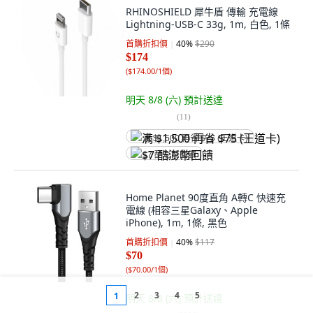
RHINOSHIELD 犀牛盾 傳輸 充電線
Lightning-USB-C 33g, 1m, 白色, 1條
首購折扣價
40
%
$290
$174
(
$174.00/1個
)
明天 8/8 (六)
預計送達
(
11
)
满 $1,500 再省 $75 (王道卡)
$7 酷澎幣回饋
Home Planet 90度直角 A轉C 快速充
電線 (相容三星Galaxy、Apple
iPhone), 1m, 1條, 黑色
首購折扣價
40
%
$117
$70
(
$70.00/1個
)
2
3
4
5
1
明天 8/8 (六)
預計送達