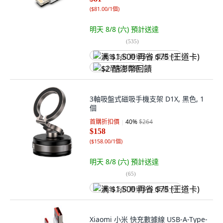
(
$81.00/1個
)
明天 8/8 (六)
預計送達
(
535
)
满 $1,500 再省 $75 (王道卡)
$2 酷澎幣回饋
3軸吸盤式磁吸手機支架 D1X, 黑色, 1
個
首購折扣價
40
%
$264
$158
(
$158.00/1個
)
明天 8/8 (六)
預計送達
(
65
)
满 $1,500 再省 $75 (王道卡)
Xiaomi 小米 快充數據線 USB-A-Type-