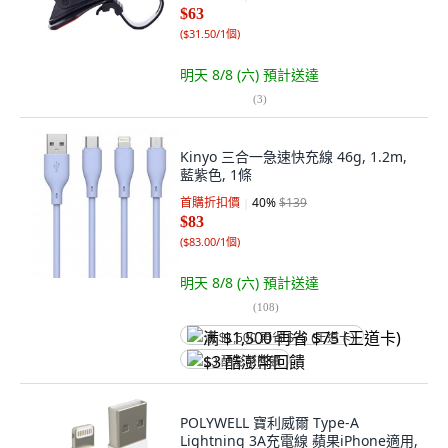
$63
(
$31.50/1個
)
明天 8/8 (六)
預計送達
(
3
)
Kinyo 三合一急速快充線 46g, 1.2m,
藍紫色, 1條
首購折扣價
40
%
$139
$83
(
$83.00/1個
)
明天 8/8 (六)
預計送達
(
108
)
满 $1,500 再省 $75 (王道卡)
$3 酷澎幣回饋
POLYWELL 寶利威爾 Type-A
Lightning 3A充電線 蘋果iPhone適用,