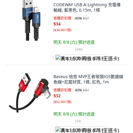
CODEWAY USB A-Lightning 充電傳
輸線, 藍黑色, 0.15m, 1條
首購折扣價
40
%
$57
$34
(
$34.00/1個
)
明天 8/8 (六)
預計送達
(
436
)
满 $1,500 再省 $75 (王道卡)
Baseus 倍思 MVP王者彎頭IOS數據線
魚線+尼龍材質, 1條, 紅色, 1m
首購折扣價
40
%
$87
$52
(
$52.00/1個
)
明天 8/8 (六)
預計送達
(
34
)
满 $1,500 再省 $75 (王道卡)