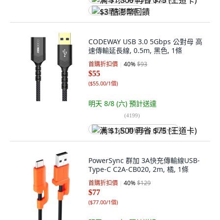
满 $1,500 再省 $75 (王道卡)
$3 酷澎幣回饋
CODEWAY USB 3.0 5Gbps 公對母 高
速傳輸延長線, 0.5m, 黑色, 1條
首購折扣價
40
%
$93
$55
(
$55.00/1個
)
明天 8/8 (六)
預計送達
(
4199
)
满 $1,500 再省 $75 (王道卡)
PowerSync 群加 3A快充傳輸線USB-
Type-C C2A-CB020, 2m, 橘, 1條
首購折扣價
40
%
$129
$77
(
$77.00/1個
)