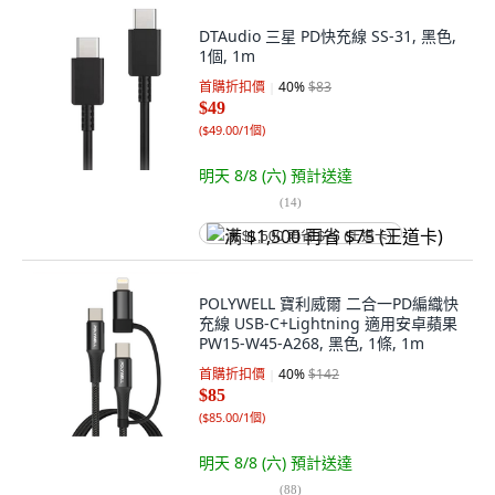
DTAudio 三星 PD快充線 SS-31, 黑色,
1個, 1m
首購折扣價
40
%
$83
$49
(
$49.00/1個
)
明天 8/8 (六)
預計送達
(
14
)
满 $1,500 再省 $75 (王道卡)
POLYWELL 寶利威爾 二合一PD編織快
充線 USB-C+Lightning 適用安卓蘋果
PW15-W45-A268, 黑色, 1條, 1m
首購折扣價
40
%
$142
$85
(
$85.00/1個
)
明天 8/8 (六)
預計送達
(
88
)