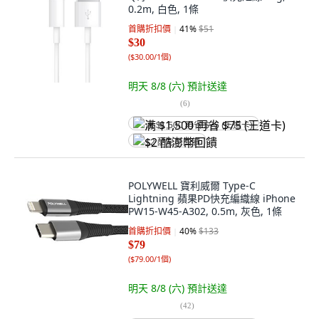
0.2m, 白色, 1條
首購折扣價
41
%
$51
$30
(
$30.00/1個
)
明天 8/8 (六)
預計送達
(
6
)
满 $1,500 再省 $75 (王道卡)
$2 酷澎幣回饋
POLYWELL 寶利威爾 Type-C
Lightning 蘋果PD快充編織線 iPhone
PW15-W45-A302, 0.5m, 灰色, 1條
首購折扣價
40
%
$133
$79
(
$79.00/1個
)
明天 8/8 (六)
預計送達
(
42
)