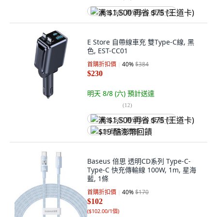
满 $1,500 再省 $75 (王道卡)
E Store 自帶線車充 雙Type-C線, 黑
色, EST-CC01
首購折扣價
40
%
$384
$230
明天 8/8 (六)
預計送達
(
12
)
满 $1,500 再省 $75 (王道卡)
$19 酷澎幣回饋
Baseus 倍思 透明CD系列 Type-C-
Type-C 快充傳輸線 100W, 1m, 星海
藍, 1條
首購折扣價
40
%
$170
$102
(
$102.00/1個
)