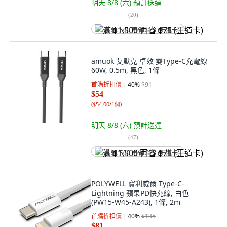
明天 8/8 (六)
預計送達
(
20
)
满 $1,500 再省 $75 (王道卡)
amuok 艾默克 卓效 雙Type-C充電線
60W, 0.5m, 黑色, 1條
首購折扣價
40
%
$91
$54
(
$54.00/1個
)
明天 8/8 (六)
預計送達
(
47
)
满 $1,500 再省 $75 (王道卡)
POLYWELL 寶利威爾 Type-C-
Lightning 蘋果PD快充線, 白色
(PW15-W45-A243), 1條, 2m
首購折扣價
40
%
$135
$81