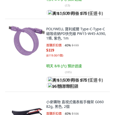
(
13
)
满 $1,500 再省 $75 (王道卡)
POLYWELL 寶利威爾 Type-C-Type-C
磁吸收納PD快充線 PW15-W45-A390,
1條, 紫色, 1m
首購折扣價
40
%
$199
$119
(
$119.00/1個
)
明天 8/8 (六)
預計送達
(
105
)
满 $1,500 再省 $75 (王道卡)
$6 酷澎幣回饋
小麥購物 直視式儀表板手機架 G060
82g, 黑色, 2個
首購折扣價
40
%
$106