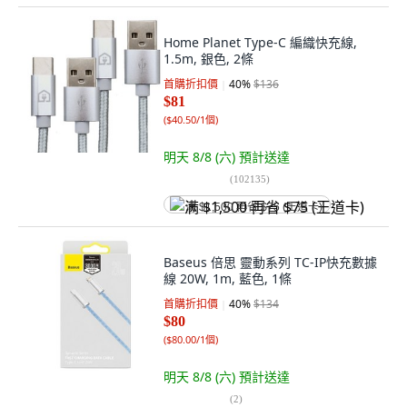
Home Planet Type-C 編織快充線,
1.5m, 銀色, 2條
首購折扣價
40
%
$136
$81
(
$40.50/1個
)
明天 8/8 (六)
預計送達
(
102135
)
满 $1,500 再省 $75 (王道卡)
Baseus 倍思 靈動系列 TC-IP快充數據
線 20W, 1m, 藍色, 1條
首購折扣價
40
%
$134
$80
(
$80.00/1個
)
明天 8/8 (六)
預計送達
(
2
)