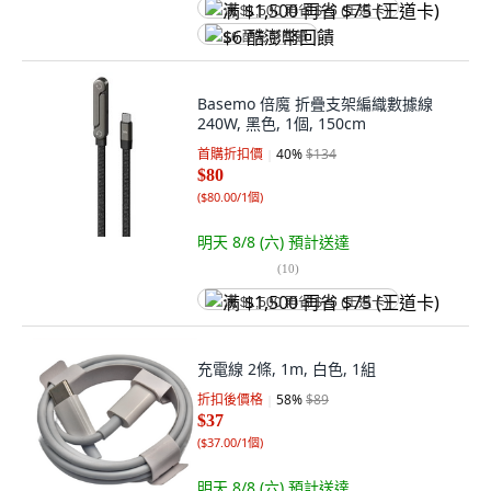
满 $1,500 再省 $75 (王道卡)
$6 酷澎幣回饋
Basemo 倍魔 折疊支架編織數據線
240W, 黑色, 1個, 150cm
首購折扣價
40
%
$134
$80
(
$80.00/1個
)
明天 8/8 (六)
預計送達
(
10
)
满 $1,500 再省 $75 (王道卡)
充電線 2條, 1m, 白色, 1組
折扣後價格
58
%
$89
$37
(
$37.00/1個
)
明天 8/8 (六)
預計送達