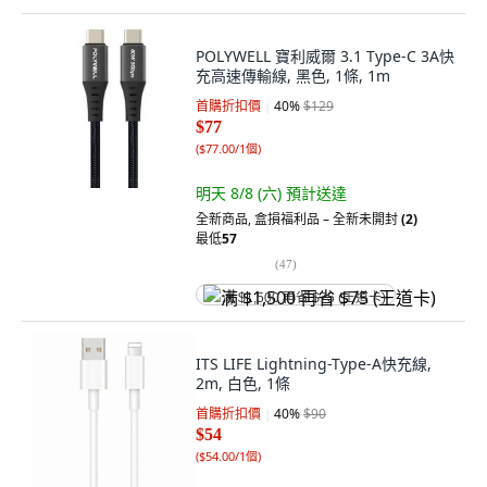
POLYWELL 寶利威爾 3.1 Type-C 3A快
充高速傳輸線, 黑色, 1條, 1m
首購折扣價
40
%
$129
$77
(
$77.00/1個
)
明天 8/8 (六)
預計送達
全新商品
,
盒損福利品 – 全新未開封
(2)
最低
57
(
47
)
满 $1,500 再省 $75 (王道卡)
ITS LIFE Lightning-Type-A快充線,
2m, 白色, 1條
首購折扣價
40
%
$90
$54
(
$54.00/1個
)