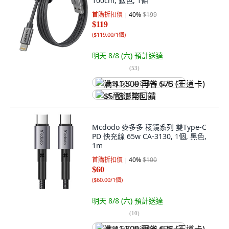
100cm, 鈦色, 1條
首購折扣價
40
%
$199
$119
(
$119.00/1個
)
明天 8/8 (六)
預計送達
(
53
)
满 $1,500 再省 $75 (王道卡)
$5 酷澎幣回饋
Mcdodo 麥多多 稜鏡系列 雙Type-C
PD 快充線 65w CA-3130, 1個, 黑色,
1m
首購折扣價
40
%
$100
$60
(
$60.00/1個
)
明天 8/8 (六)
預計送達
(
10
)