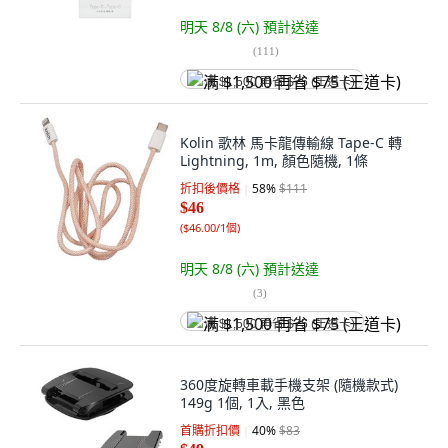
明天 8/8 (六)
預計送達
(
111
)
满 $1,500 再省 $75 (王道卡)
Kolin 歌林 馬卡龍傳輸線 Tape-C 轉
Lightning, 1m, 顏色隨機, 1條
折扣後價格
58
%
$111
$46
(
$46.00/1個
)
明天 8/8 (六)
預計送達
(
3
)
满 $1,500 再省 $75 (王道卡)
360度旋轉車載手機支架 (隨機款式)
149g 1個, 1入, 黑色
首購折扣價
40
%
$83