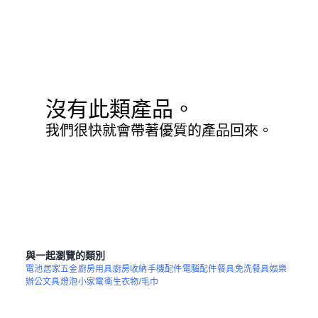
沒有此類產品。
我們很快就會帶著優質的產品回來。
與一起瀏覽的類別
電池
居家五金
廚房用具
廚房收納
手機配件
電腦配件
餐具
免洗餐具
娛樂
辦公文具
燈泡
小家電
衛生衣物/毛巾