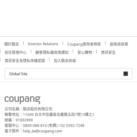
Investor Relations
關於酷澎
Coupang使用者條款
退換貨政策
信任管理中心
顧客隱私權政策通知
安心購物
資訊安全
資訊安全及隱私保護認證
加入酷澎商城
Global Site
公司名稱：酷澎股份有限公司
聯繫地址：11049 台北市信義區信義路五段7號13樓之1
統編：91002999
客服中心：0809-088-810 (免費) / 02-5592-7298
電子郵件：help_tw@coupang.com