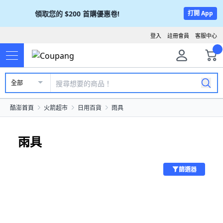
領取您的
$200
首購優惠卷!
打開 App
登入
註冊會員
客服中心
全部
酷澎首頁
火箭超市
日用百貨
雨具
雨具
篩選器