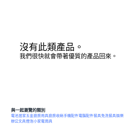
沒有此類產品。
我們很快就會帶著優質的產品回來。
與一起瀏覽的類別
電池
居家五金
廚房用具
廚房收納
手機配件
電腦配件
餐具
免洗餐具
娛樂
辦公文具
燈泡
小家電
雨具