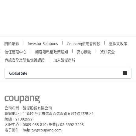
Investor Relations
關於酷澎
Coupang使用者條款
退換貨政策
信任管理中心
顧客隱私權政策通知
安心購物
資訊安全
資訊安全及隱私保護認證
加入酷澎商城
Global Site
公司名稱：酷澎股份有限公司
聯繫地址：11049 台北市信義區信義路五段7號13樓之1
統編：91002999
客服中心：0809-088-810 (免費) / 02-5592-7298
電子郵件：help_tw@coupang.com