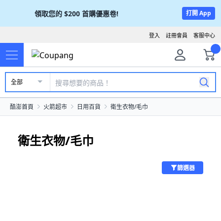
領取您的
$200
首購優惠卷!
打開 App
登入
註冊會員
客服中心
全部
酷澎首頁
火箭超市
日用百貨
衛生衣物/毛巾
衛生衣物/毛巾
篩選器