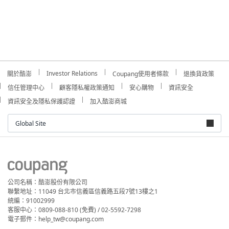
Investor Relations
關於酷澎
Coupang使用者條款
退換貨政策
信任管理中心
顧客隱私權政策通知
安心購物
資訊安全
資訊安全及隱私保護認證
加入酷澎商城
Global Site
公司名稱：酷澎股份有限公司
聯繫地址：11049 台北市信義區信義路五段7號13樓之1
統編：91002999
客服中心：0809-088-810 (免費) / 02-5592-7298
電子郵件：help_tw@coupang.com