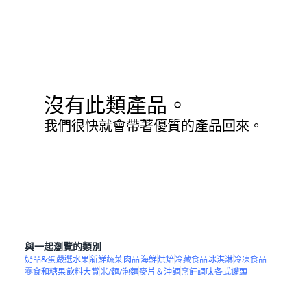
沒有此類產品。
我們很快就會帶著優質的產品回來。
與一起瀏覽的類別
奶品&蛋
嚴選水果
新鮮蔬菜
肉品
海鮮
烘焙
冷藏食品
冰淇淋
冷凍食品
零食和糖果
飲料大賞
米/麵/泡麵
麥片＆沖調
烹飪調味
各式罐頭