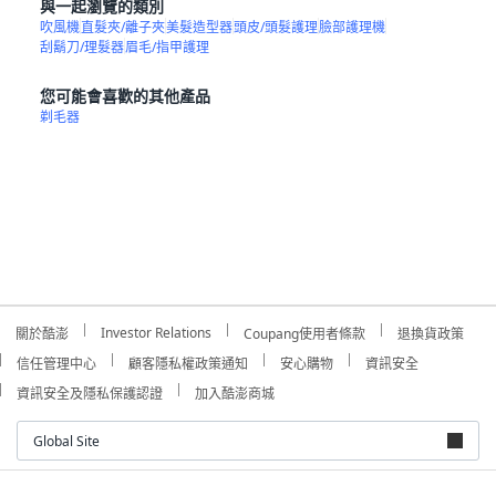
與一起瀏覽的類別
吹風機
直髮夾/離子夾
美髮造型器
頭皮/頭髮護理
臉部護理機
刮鬍刀/理髮器
眉毛/指甲護理
您可能會喜歡的其他產品
剃毛器
Investor Relations
關於酷澎
Coupang使用者條款
退換貨政策
信任管理中心
顧客隱私權政策通知
安心購物
資訊安全
資訊安全及隱私保護認證
加入酷澎商城
Global Site