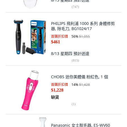
(
747
)
PHILIPS 飛利浦 1000 系列 身體修剪
器, 除毛刀, BG1024/17
首購折扣價
56
%
$1,055
$461
8/13 星期四
預計送達
(
815
)
CHOBS 迷你美體儀 粉紅色, 1 個
首購折扣價
14
%
$1,428
$1,228
缺貨
(
1
)
Panasonic 女士脫毛器, ES-WV60