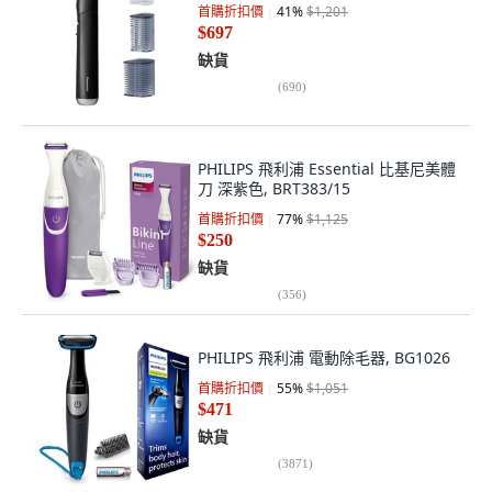
首購折扣價
41
%
$1,201
$697
缺貨
(
690
)
PHILIPS 飛利浦 Essential 比基尼美體
刀 深紫色, BRT383/15
首購折扣價
77
%
$1,125
$250
缺貨
(
356
)
PHILIPS 飛利浦 電動除毛器, BG1026
首購折扣價
55
%
$1,051
$471
缺貨
(
3871
)