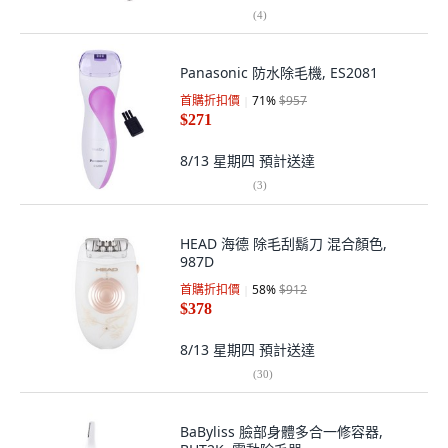
(
4
)
Panasonic 防水除毛機, ES2081
首購折扣價
71
%
$957
$271
8/13 星期四
預計送達
(
3
)
HEAD 海德 除毛刮鬍刀 混合顏色,
987D
首購折扣價
58
%
$912
$378
8/13 星期四
預計送達
(
30
)
BaByliss 臉部身體多合一修容器,