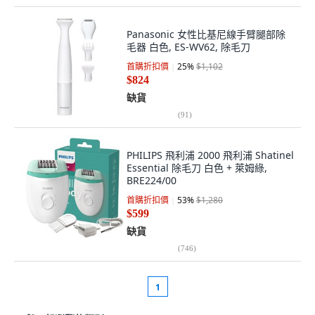
Panasonic 女性比基尼線手臂腿部除
毛器 白色, ES-WV62, 除毛刀
首購折扣價
25
%
$1,102
$824
缺貨
(
91
)
PHILIPS 飛利浦 2000 飛利浦 Shatinel
Essential 除毛刀 白色 + 萊姆綠,
BRE224/00
首購折扣價
53
%
$1,280
$599
缺貨
(
746
)
1