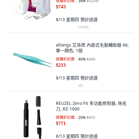
首購折扣價
38
%
$1,216
$743
8/13 星期四
預計送達
(
3129
)
allongs 艾洛偲 內嵌式毛髮輔助器 66,
單一顏色, 1個
首購折扣價
40
%
$355
$213
8/13 星期四
預計送達
(
5
)
REUZEL Zero Fit 多功能修剪器, 除毛
刀, RZ-1000
首購折扣價
20
%
$971
$771
8/13 星期四
預計送達