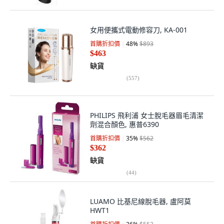
女用便攜式電動修容刀, KA-001
首購折扣價
48
%
$893
$463
缺貨
(
557
)
PHILIPS 飛利浦 女士脫毛器眉毛清潔
劑混合顏色, 惠普6390
首購折扣價
35
%
$562
$362
缺貨
(
44
)
LUAMO 比基尼線脫毛器, 盧阿莫
HWT1