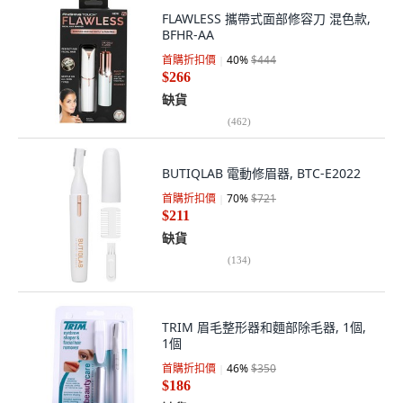
FLAWLESS 攜帶式面部修容刀 混色款,
BFHR-AA
首購折扣價
40
%
$444
$266
缺貨
(
462
)
BUTIQLAB 電動修眉器, BTC-E2022
首購折扣價
70
%
$721
$211
缺貨
(
134
)
TRIM 眉毛整形器和麵部除毛器, 1個,
1個
首購折扣價
46
%
$350
$186