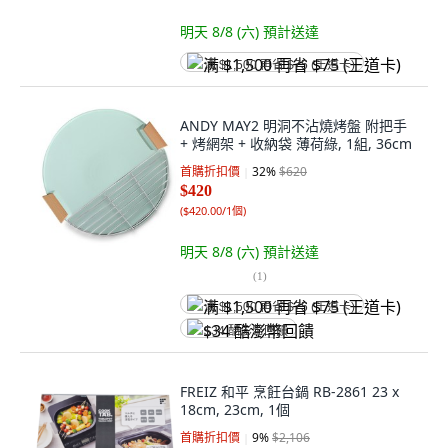
明天 8/8 (六)
預計送達
满 $1,500 再省 $75 (王道卡)
ANDY MAY2 明洞不沾燒烤盤 附把手
+ 烤網架 + 收納袋 薄荷綠, 1組, 36cm
首購折扣價
32
%
$620
$420
(
$420.00/1個
)
明天 8/8 (六)
預計送達
(
1
)
满 $1,500 再省 $75 (王道卡)
$34 酷澎幣回饋
FREIZ 和平 烹飪台鍋 RB-2861 23 x
18cm, 23cm, 1個
首購折扣價
9
%
$2,106