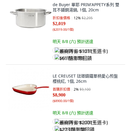
de Buyer 畢耶 PRIM'APPETY系列 雙
耳不鏽鋼湯鍋, 1個, 20cm
折扣後價格
12
%
$2,295
$2,019
(
$2019.00/1個
)
明天 8/8 (六)
預計送達
最高再省 $101 (王道卡)
$61 酷澎幣回饋
LE CREUSET 琺瑯鑄鐵單柄愛心煎盤
櫻桃紅, 1個, 26cm
首購折扣價
2
%
$9,100
$8,900
(
$8900.00/1個
)
明天 8/8 (六)
預計送達
最高再省 $200 (王道卡)
$273 酷澎幣回饋