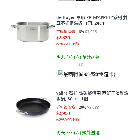
de Buyer 畢耶 PRIM'APPETY系列 雙
耳不鏽鋼湯鍋, 1個, 24cm
首購折扣價
6
%
$3,035
$2,835
(
$2835.00/1個
)
明天 8/8 (六)
預計送達
(
1
)
最高再省 $142 (王道卡)
valira 薇拉 電磁爐適用 西班牙海鮮燉
飯鍋, 30cm, 1個
折扣後價格
20
%
$3,688
$2,950
(
$2950.00/1個
)
明天 8/8 (六)
預計送達
(
1
)