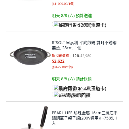
(
$11000.00/1個
)
明天 8/8 (六)
預計送達
最高再省 $200 (王道卡)
RISOLI 里索利 平底煎鍋 雙耳不銹鋼
無蓋, 28cm, 1個
折扣後價格
12
%
$2,980
$2,622
(
$2622.00/1個
)
明天 8/8 (六)
預計送達
最高再省 $132 (王道卡)
$79 酷澎幣回饋
PEARL LIFE 珍珠金屬 16cm三層底不
鏽鋼蓋子親子鍋(200V適用)H-7585, 1
入