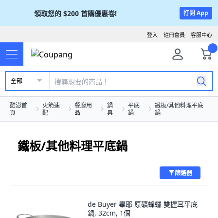
領取您的
$200
首購優惠卷!
打開 App
登入
註冊會員
客服中心
全部
酷澎首
火箭速
餐廚用
鍋
平底
鐵板/其他料理平底
頁
配
品
具
鍋
鍋
鐵板/其他料理平底鍋
篩選器
de Buyer 畢耶 原礦蜂蠟 雙握耳平底
鍋, 32cm, 1個