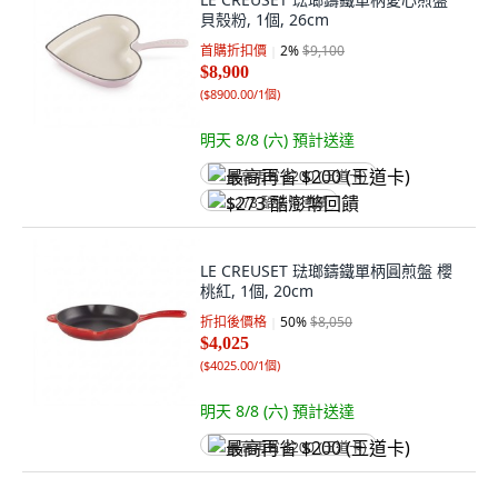
貝殼粉, 1個, 26cm
首購折扣價
2
%
$9,100
$8,900
(
$8900.00/1個
)
明天 8/8 (六)
預計送達
最高再省 $200 (王道卡)
$273 酷澎幣回饋
LE CREUSET 琺瑯鑄鐵單柄圓煎盤 櫻
桃紅, 1個, 20cm
折扣後價格
50
%
$8,050
$4,025
(
$4025.00/1個
)
明天 8/8 (六)
預計送達
最高再省 $200 (王道卡)