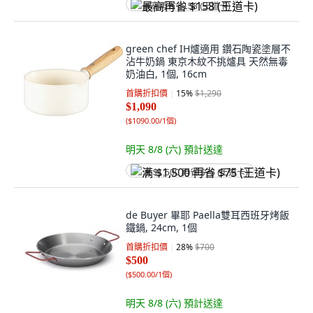
最高再省 $158 (王道卡)
green chef IH爐適用 鑽石陶瓷塗層不
沾牛奶鍋 東京木紋不挑爐具 天然無毒
奶油白, 1個, 16cm
首購折扣價
15
%
$1,290
$1,090
(
$1090.00/1個
)
明天 8/8 (六)
預計送達
满 $1,500 再省 $75 (王道卡)
de Buyer 畢耶 Paella雙耳西班牙烤飯
鐵鍋, 24cm, 1個
首購折扣價
28
%
$700
$500
(
$500.00/1個
)
明天 8/8 (六)
預計送達