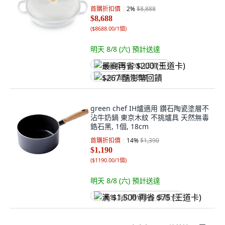
首購折扣價
2
%
$8,888
$8,688
(
$8688.00/1個
)
明天 8/8 (六)
預計送達
最高再省 $200 (王道卡)
$267 酷澎幣回饋
green chef IH爐適用 鑽石陶瓷塗層不
沾牛奶鍋 東京木紋 不挑爐具 天然無毒
鋯石黑, 1個, 18cm
首購折扣價
14
%
$1,390
$1,190
(
$1190.00/1個
)
明天 8/8 (六)
預計送達
满 $1,500 再省 $75 (王道卡)