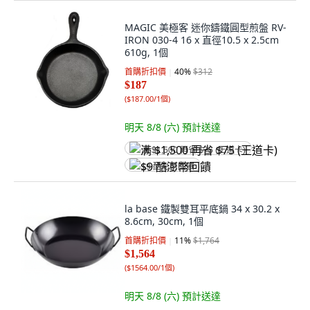
MAGIC 美極客 迷你鑄鐵圓型煎盤 RV-
IRON 030-4 16 x 直徑10.5 x 2.5cm
610g, 1個
首購折扣價
40
%
$312
$187
(
$187.00/1個
)
明天 8/8 (六)
預計送達
满 $1,500 再省 $75 (王道卡)
$9 酷澎幣回饋
la base 鐵製雙耳平底鍋 34 x 30.2 x
8.6cm, 30cm, 1個
首購折扣價
11
%
$1,764
$1,564
(
$1564.00/1個
)
明天 8/8 (六)
預計送達