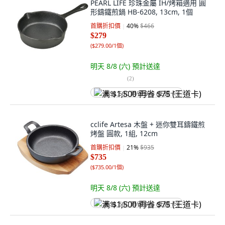
PEARL LIFE 珍珠金屬 IH/烤箱適用 圓
形鑄鐵煎鍋 HB-6208, 13cm, 1個
首購折扣價
40
%
$466
$279
(
$279.00/1個
)
明天 8/8 (六)
預計送達
(
2
)
满 $1,500 再省 $75 (王道卡)
cclife Artesa 木盤 + 迷你雙耳鑄鐵煎
烤盤 圓款, 1組, 12cm
首購折扣價
21
%
$935
$735
(
$735.00/1個
)
明天 8/8 (六)
預計送達
满 $1,500 再省 $75 (王道卡)