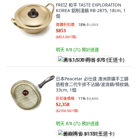
FREIZ 和平 TASTE EXPLORATION
KOREA 鋁制淺鍋 RB-2875, 18cm, 1
個
首購折扣價
18
%
$1,053
$853
(
$853.00/1個
)
明天 8/8 (六)
預計送達
满 $1,500 再省 $75 (王道卡)
日本Peacetar 必仕達 澳洲原礦手工鑄
造輕食二代牛排不沾鍋/波浪鍋/條紋鍋,
33cm, 1個
折扣後價格
11
%
$2,650
$2,358
(
$2358.00/1個
)
明天 8/8 (六)
預計送達
最高再省 $118 (王道卡)