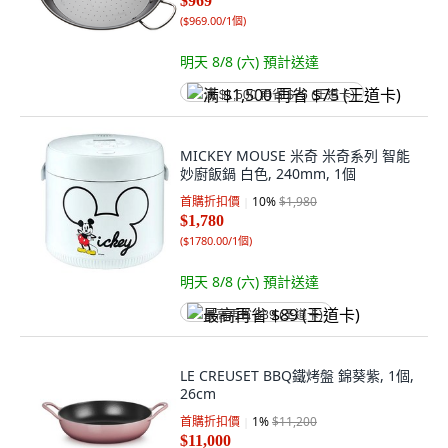
$969
(
$969.00/1個
)
明天 8/8 (六)
預計送達
满 $1,500 再省 $75 (王道卡)
MICKEY MOUSE 米奇 米奇系列 智能
妙廚飯鍋 白色, 240mm, 1個
首購折扣價
10
%
$1,980
$1,780
(
$1780.00/1個
)
明天 8/8 (六)
預計送達
最高再省 $89 (王道卡)
LE CREUSET BBQ鐵烤盤 錦葵紫, 1個,
26cm
首購折扣價
1
%
$11,200
$11,000