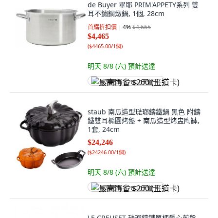
de Buyer 畢耶 PRIM'APPETY系列 雙
耳不鏽鋼燉鍋, 1個, 28cm
首購折扣價
4
%
$4,665
$4,465
(
$4465.00/1個
)
明天 8/8 (六)
預計送達
最高再省 $200 (王道卡)
staub 南瓜造型琺瑯鑄鐵鍋 黑色 附鑄
鐵雙耳橢圓烤盤 + 南瓜造型烤盅陶缽,
1套, 24cm
$24,246
(
$24246.00/1個
)
明天 8/8 (六)
預計送達
最高再省 $200 (王道卡)
LE CREUSET 琺瑯鑄鐵單柄愛心煎盤