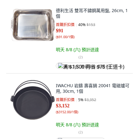
德利生活 雙耳不鏽鋼萬用盤, 26cm, 1
個
首購折扣價
40
%
$153
$91
(
$91.00/1個
)
明天 8/8 (六)
預計送達
(
2
)
满 $1,500 再省 $75 (王道卡)
IWACHU 岩鑄 壽喜鍋 20041 電磁爐可
用, 30cm, 1個
首購折扣價
5
%
$3,352
$3,152
(
$3152.00/1個
)
明天 8/8 (六)
預計送達
(
2
)