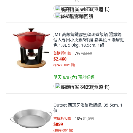
最高再省 $148 (王道卡)
$89 酷澎幣回饋
JMT 高級鑄鐵霧黑琺瑯煮飯鍋 湯燉鍋
個人專用小火鍋5件組 霧黑色 + 漸層紅
色 1.8L 5.0kg, 18.5cm, 1組
首購折扣價
7
%
$2,660
$2,460
(
$2460.00/1個
)
明天 8/8 (六)
預計送達
最高再省 $123 (王道卡)
Outset 西班牙海鮮燉飯鍋, 35.5cm, 1
個
首購折扣價
18
%
$1,099
$899
(
$899.00/1個
)