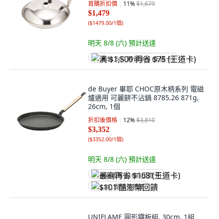
首購折扣價
11
%
$1,679
$1,479
(
$1479.00/1個
)
明天 8/8 (六)
預計送達
满 $1,500 再省 $75 (王道卡)
de Buyer 畢耶 CHOC原木柄系列 電磁
爐適用 可麗餅不沾鍋 8785.26 871g,
26cm, 1個
折扣後價格
12
%
$3,810
$3,352
(
$3352.00/1個
)
明天 8/8 (六)
預計送達
最高再省 $168 (王道卡)
$101 酷澎幣回饋
UNIFLAME 圓形鐵板組, 30cm, 1組