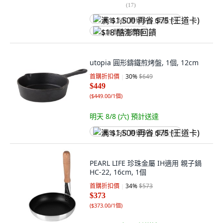
(
17
)
满 $1,500 再省 $75 (王道卡)
$18 酷澎幣回饋
utopia 圓形鑄鐵煎烤盤, 1個, 12cm
首購折扣價
30
%
$649
$449
(
$449.00/1個
)
明天 8/8 (六)
預計送達
满 $1,500 再省 $75 (王道卡)
PEARL LIFE 珍珠金屬 IH適用 親子鍋
HC-22, 16cm, 1個
首購折扣價
34
%
$573
$373
(
$373.00/1個
)