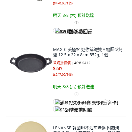
(
$470.00/1個
)
明天 8/8 (六)
預計送達
(
1
)
$20 酷澎幣回饋
MAGIC 美極客 迷你鑄鐵雙耳橢圓型烤
盤 12.5 x 22 x 8cm 552g, 1個
首購折扣價
40
%
$412
$247
(
$247.00/1個
)
明天 8/8 (六)
預計送達
(
2
)
满 $1,500 再省 $75 (王道卡)
$12 酷澎幣回饋
LENANSE 韓國IH不沾煎烤盤 附煎烤