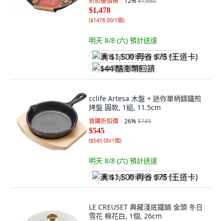
折扣後價格
12
%
$1,680
$1,478
(
$1478.00/1個
)
明天 8/8 (六)
預計送達
满 $1,500 再省 $75 (王道卡)
$44 酷澎幣回饋
cclife Artesa 木盤 + 迷你單柄鑄鐵煎
烤盤 圓款, 1組, 11.5cm
首購折扣價
26
%
$745
$545
(
$545.00/1個
)
明天 8/8 (六)
預計送達
满 $1,500 再省 $75 (王道卡)
LE CREUSET 典藏淺底鐵鍋 金頭 冬日
雪花 棉花白, 1個, 26cm