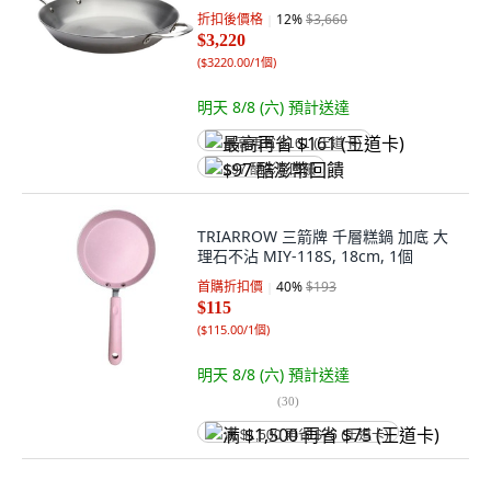
折扣後價格
12
%
$3,660
$3,220
(
$3220.00/1個
)
明天 8/8 (六)
預計送達
最高再省 $161 (王道卡)
$97 酷澎幣回饋
TRIARROW 三箭牌 千層糕鍋 加底 大
理石不沾 MIY-118S, 18cm, 1個
首購折扣價
40
%
$193
$115
(
$115.00/1個
)
明天 8/8 (六)
預計送達
(
30
)
满 $1,500 再省 $75 (王道卡)