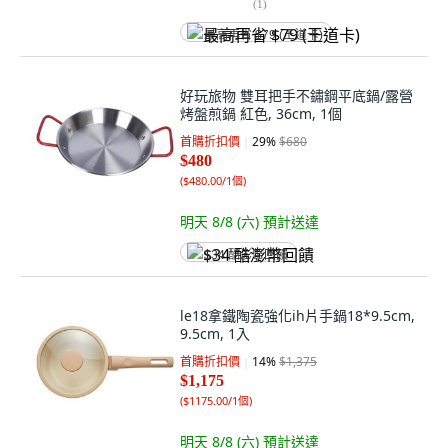
(
1
)
最高再省 $79 (王道卡)
好玩旅物 雙耳把手不鏽鋼平底鍋/露營
烤盤煎鍋 紅色, 36cm, 1個
首購折扣價
29
%
$680
$480
(
$480.00/1個
)
明天 8/8 (六)
預計送達
$34 酷澎幣回饋
le18拿鐵陶瓷強化ih片手鍋18*9.5cm,
9.5cm, 1入
首購折扣價
14
%
$1,375
$1,175
(
$1175.00/1個
)
明天 8/8 (六)
預計送達