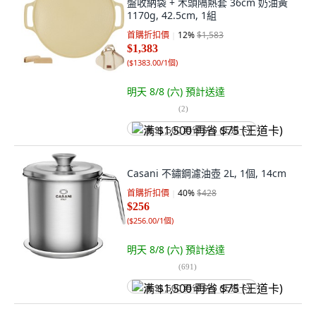
盤收納袋 + 木頭隔熱套 36cm 奶油黃
1170g, 42.5cm, 1組
首購折扣價
12
%
$1,583
$1,383
(
$1383.00/1個
)
明天 8/8 (六)
預計送達
(
2
)
满 $1,500 再省 $75 (王道卡)
Casani 不鏽鋼濾油壺 2L, 1個, 14cm
首購折扣價
40
%
$428
$256
(
$256.00/1個
)
明天 8/8 (六)
預計送達
(
691
)
满 $1,500 再省 $75 (王道卡)