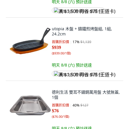
明天 8/8 (六)
預計送達
满 $1,500 再省 $75 (王道卡)
utopia 木盤 + 鑄鐵煎烤盤組, 1組,
24.2cm
首購折扣價
17
%
$1,139
$939
(
$939.00/1個
)
明天 8/8 (六)
預計送達
满 $1,500 再省 $75 (王道卡)
德利生活 雙耳不鏽鋼萬用盤 大號無蓋,
1個
首購折扣價
40
%
$127
$76
(
$76.00/1個
)
明天 8/8 (六)
預計送達