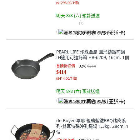
(
$1296.00/1個
)
明天 8/8 (六)
預計送達
(
1
)
满 $1,500 再省 $75 (王道卡)
PEARL LIFE 珍珠金屬 圓形鑄鐵煎鍋
IH適用可進烤箱 HB-6209, 16cm, 1個
首購折扣價
32
%
$614
$414
(
$414.00/1個
)
明天 8/8 (六)
預計送達
满 $1,500 再省 $75 (王道卡)
de Buyer 畢耶 輕礦藍鐵BBQ烤肉系
列-雙耳特殊沖孔鐵鍋 1.3kg, 28cm, 1
個