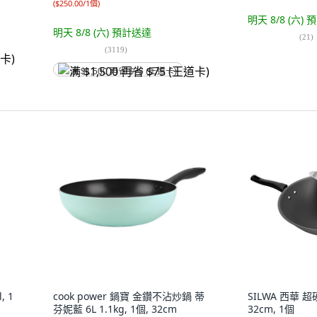
(
$250.00/1個
)
明天 8/8 (六)
預
明天 8/8 (六)
預計送達
(
21
)
(
3119
)
满 $1,500 再省 $75 (王道卡)
 1
cook power 鍋寶 金鑽不沾炒鍋 蒂
SILWA 西華 
芬妮藍 6L 1.1kg, 1個, 32cm
32cm, 1個