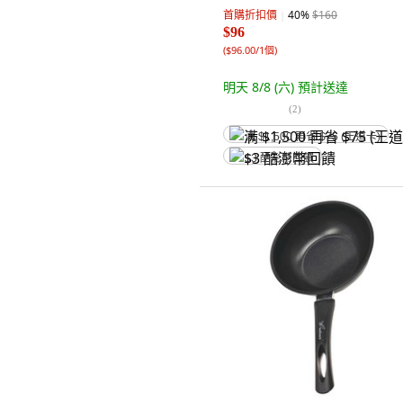
首購折扣價
40
%
$160
$96
(
$96.00/1個
)
明天 8/8 (六)
預計送達
(
2
)
满 $1,500 再省 $75 (王道卡)
$3 酷澎幣回饋