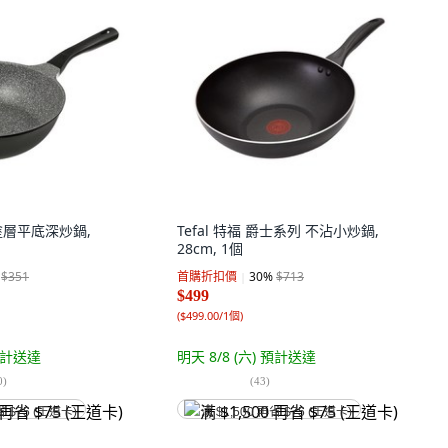
石塗層平底深炒鍋,
Tefal 特福 爵士系列 不沾小炒鍋,
28cm, 1個
$351
首購折扣價
30
%
$713
$499
(
$499.00/1個
)
計送達
明天 8/8 (六)
預計送達
0
)
(
43
)
省 $75 (王道卡)
满 $1,500 再省 $75 (王道卡)