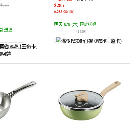
$926
$285
(
$285.00/1個
)
明天 8/8 (六)
預計送達
計送達
(
1439
)
)
满 $1,500 再省 $75 (王道卡)
省 $75 (王道卡)
回饋