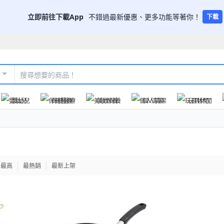
立即前往下載App
不錯過最新優惠、更多功能等著你！
下載
嬰幼兒
保健醫療
美妝保養
個人清潔
玩具休閒
格最高
最熱銷
最新上架