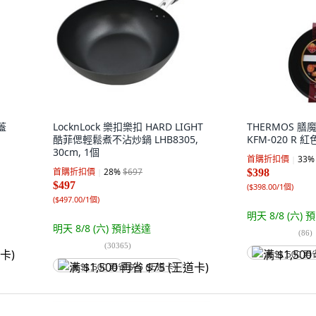
蓋
LocknLock 樂扣樂扣 HARD LIGHT
THERMOS 
酷菲偲輕鬆煮不沾炒鍋 LHB8305,
KFM-020 R 紅色
30cm, 1個
首購折扣價
33
%
首購折扣價
28
%
$697
$398
$497
(
$398.00/1個
)
(
$497.00/1個
)
明天 8/8 (六)
預
明天 8/8 (六)
預計送達
(
86
)
(
30365
)
满 $1,500 再
满 $1,500 再省 $75 (王道卡)