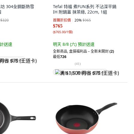
膳坊 304全鋼斷熱雪
Tefal 特福 煮FUN系列 不沾深平鍋
個
IH 附鍋蓋 抹茶綠, 22cm, 1組
$320
首購折扣價
20
%
$965
$765
(
$765.00/1個
)
計送達
明天 8/8 (六)
預計送達
全新商品
,
盒損福利品 – 全新未開封
(2)
最低
726
省 $75 (王道卡)
(
41
)
满 $1,500 再省 $75 (王道卡)