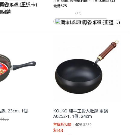
全新商品
,
盒損福利品 – 全新未開封
(2)
省 $75 (王道卡)
最低
575
回饋
(
17
)
满 $1,500 再省 $75 (王道卡)
, 23cm, 1個
KOLKO 純手工鍛大肚鍋 單鍋
A0252-1, 1個, 24cm
$135
首購折扣價
40
%
$239
$143