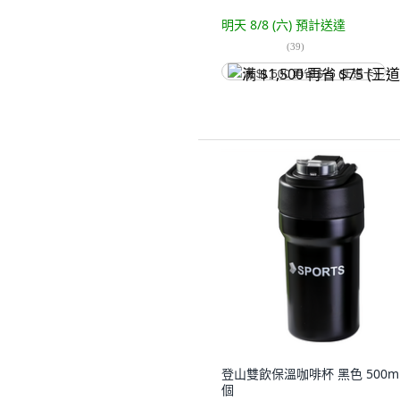
明天 8/8 (六)
預計送達
(
39
)
满 $1,500 再省 $75 (王道卡)
登山雙飲保溫咖啡杯 黑色 500ml,
個