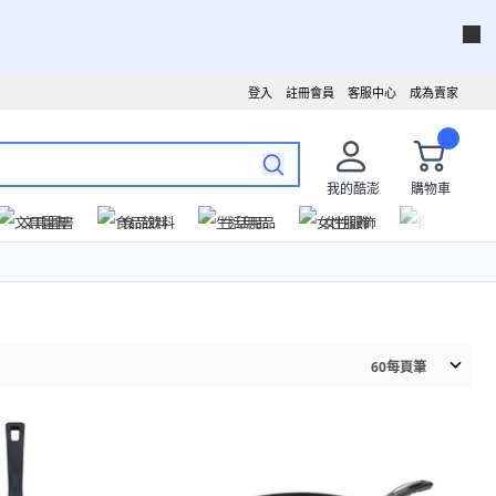
登入
註冊會員
客服中心
成為賣家
我的酷澎
購物車
文具圖書
食品飲料
生活用品
女性服飾
運動戶外
60
每頁筆