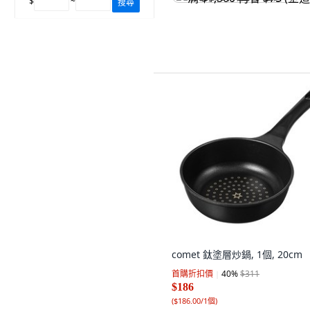
$
~
搜尋
comet 鈦塗層炒鍋, 1個, 20cm
首購折扣價
40
%
$311
$186
(
$186.00/1個
)