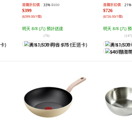
首購折扣價
33
%
$599
首購折扣價
21
%
$399
$726
(
$399.00/1個
)
(
$726.00/1個
)
明天 8/8 (六)
預計送達
明天 8/8 (六)
預
(
70
)
(
147
满 $1,500 再省 $75 (王道卡)
满 $1,500 再
$46 酷澎幣