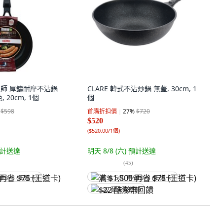
膳魔師 厚鑄耐摩不沾鍋
CLARE 韓式不沾炒鍋 無蓋, 30cm, 1
, 20cm, 1個
個
$598
首購折扣價
27
%
$720
$520
(
$520.00/1個
)
計送達
明天 8/8 (六)
預計送達
(
45
)
省 $75 (王道卡)
满 $1,500 再省 $75 (王道卡)
$22 酷澎幣回饋