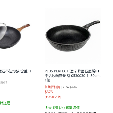
麥飯石不沾炒鍋 含蓋, 1
PLUS PERFECT 理想 韓國石墨烯IH
不沾炒鍋無蓋 SJ-0530030-1, 30cm,
1個
$917
首購折扣價
25
%
$775
$575
(
$575.00/1個
)
計送達
明天 8/8 (六)
預計送達