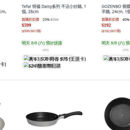
Tefal 特福 Daisy系列 不沾小炒鍋, 1
GOZENBO 御
cm,
個, 28cm
平鍋, 24cm, 1
首購折扣價
25
%
$799
首購折扣價
40
%
$599
$192
(
$599.00/1個
)
(
$192.00/1個
)
明天 8/8 (六)
預計送達
明天 8/8 (六)
預
(
83
)
(
59
)
满 $1,500 再省 $75 (王道卡)
满 $1,500 再
$24 酷澎幣回饋