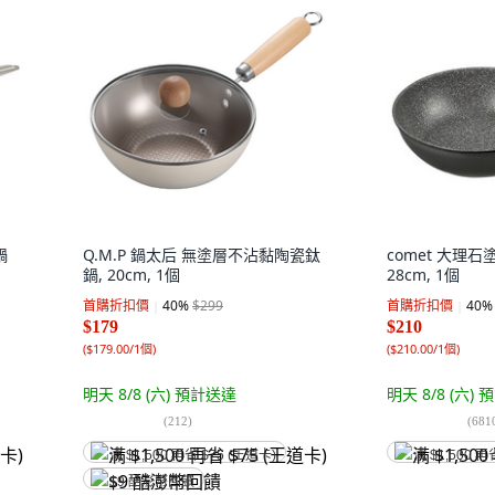
鍋
Q.M.P 鍋太后 無塗層不沾黏陶瓷鈦
comet 大理
鍋, 20cm, 1個
28cm, 1個
首購折扣價
40
%
$299
首購折扣價
40
%
$179
$210
(
$179.00/1個
)
(
$210.00/1個
)
明天 8/8 (六)
預計送達
明天 8/8 (六)
預
(
212
)
(
681
满 $1,500 再省 $75 (王道卡)
满 $1,500 再
$9 酷澎幣回饋