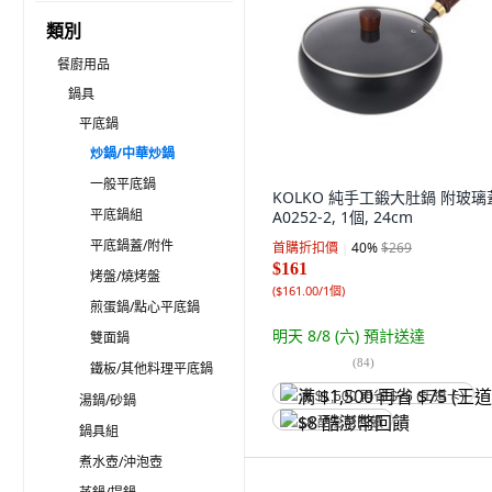
類別
餐廚用品
鍋具
平底鍋
炒鍋/中華炒鍋
一般平底鍋
KOLKO 純手工鍛大肚鍋 附玻璃
平底鍋組
A0252-2, 1個, 24cm
平底鍋蓋/附件
首購折扣價
40
%
$269
$161
烤盤/燒烤盤
(
$161.00/1個
)
煎蛋鍋/點心平底鍋
明天 8/8 (六)
預計送達
雙面鍋
(
84
)
鐵板/其他料理平底鍋
满 $1,500 再省 $75 (王道卡)
湯鍋/砂鍋
$8 酷澎幣回饋
鍋具組
煮水壺/沖泡壺