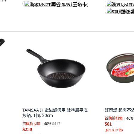
满 $1,500 再省 $75 (王道卡)
满 $1,500 再
$10 酷澎幣
TAMSAA IH電磁爐適用 鈦塗層平底
好廚聚 超夯不沾鍋
炒鍋, 1個, 30cm
首購折扣價
40
%
首購折扣價
40
%
$417
$81
$250
(
$81.00/1個
)