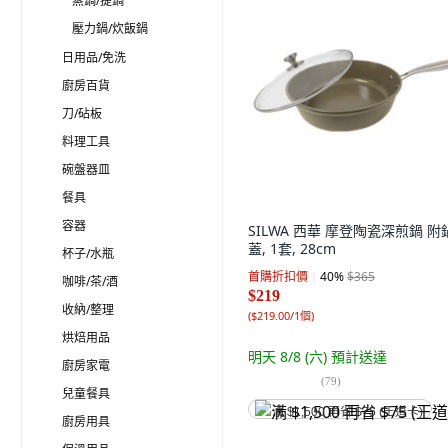
蒸鍋/提鍋
壓力鍋/炊飯鍋
日用品/免洗
廚房百貨
刀/砧板
料理工具
碗盤器皿
餐具
容器
SILWA 西華 摩登陶瓷深煎鍋 附
蓋, 1套, 28cm
杯子/水瓶
首購折扣價
40
%
$365
咖啡/茶/酒
$219
收納/整理
(
$219.00/1個
)
烘焙用品
明天 8/8 (六)
預計送達
廚房家電
(
79
)
兒童餐具
满 $1,500 再省 $75 (王道卡)
廚房用具