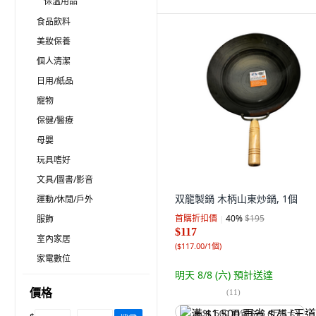
保溫用品
食品飲料
美妝保養
個人清潔
日用/紙品
寵物
保健/醫療
母嬰
玩具嗜好
文具/圖書/影音
双龍製鍋 木柄山東炒鍋, 1個
運動/休閒/戶外
首購折扣價
40
%
$195
服飾
$117
室內家居
(
$117.00/1個
)
家電數位
明天 8/8 (六)
預計送達
價格
(
11
)
满 $1,500 再省 $75 (王道卡)