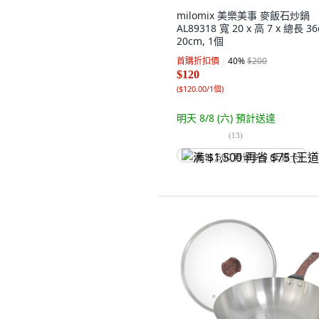
milomix 美樂美事 麥飯石炒鍋
AL89318 寬 20 x 高 7 x 總長 36
20cm, 1個
首購折扣價
40
%
$200
$120
(
$120.00/1個
)
明天 8/8 (六)
預計送達
(
13
)
满 $1,500 再省 $75 (王道卡)