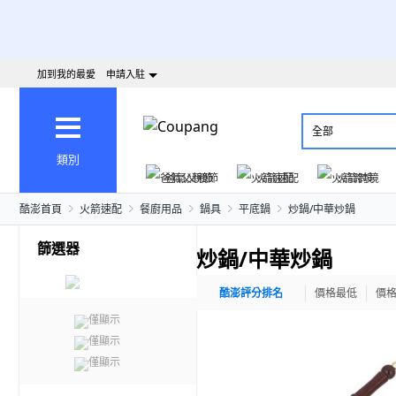
加到我的最愛
申請入駐
全部
類別
爸氣父親節
火箭速配
火箭跨境
酷澎首頁
火箭速配
餐廚用品
鍋具
平底鍋
炒鍋/中華炒鍋
篩選器
炒鍋/中華炒鍋
酷澎評分排名
價格最低
價
僅顯示
僅顯示
僅顯示