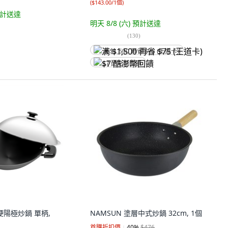
(
$143.00/1個
)
計送達
明天 8/8 (六)
預計送達
(
130
)
满 $1,500 再省 $75 (王道卡)
$7 酷澎幣回饋
超硬陽極炒鍋 單柄,
NAMSUN 塗層中式炒鍋 32cm, 1個
首購折扣價
40
%
$476