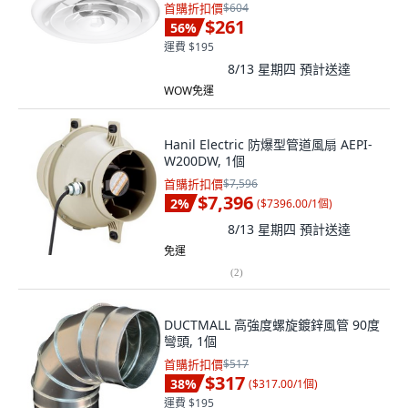
首購折扣價
$604
$261
56
%
運費 $195
8/13 星期四
預計送達
WOW免運
Hanil Electric 防爆型管道風扇 AEPI-
W200DW, 1個
首購折扣價
$7,596
$7,396
2
%
(
$7396.00/1個
)
8/13 星期四
預計送達
免運
(
2
)
DUCTMALL 高強度螺旋鍍鋅風管 90度
彎頭, 1個
首購折扣價
$517
$317
38
%
(
$317.00/1個
)
運費 $195