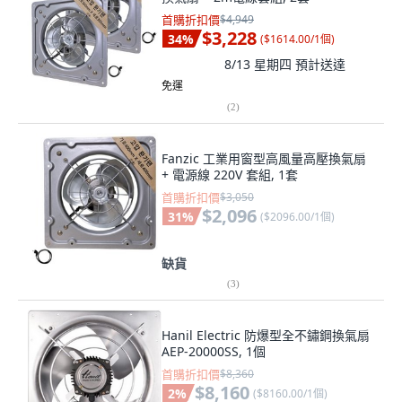
首購折扣價
$4,949
$3,228
34
%
(
$1614.00/1個
)
8/13 星期四
預計送達
免運
(
2
)
Fanzic 工業用窗型高風量高壓換氣扇
+ 電源線 220V 套組, 1套
首購折扣價
$3,050
$2,096
31
%
(
$2096.00/1個
)
缺貨
(
3
)
Hanil Electric 防爆型全不鏽鋼換氣扇
AEP-20000SS, 1個
首購折扣價
$8,360
$8,160
2
%
(
$8160.00/1個
)