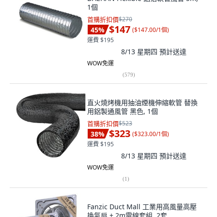
1個
首購折扣價
$270
$147
45
%
(
$147.00/1個
)
運費 $195
8/13 星期四
預計送達
WOW免運
(
579
)
直火燒烤機用抽油煙機伸縮軟管 替換
用鋁製通風管 黑色, 1個
首購折扣價
$523
$323
38
%
(
$323.00/1個
)
運費 $195
8/13 星期四
預計送達
WOW免運
(
1
)
Fanzic Duct Mall 工業用高風量高壓
換氣扇 + 2m電線套組, 2套