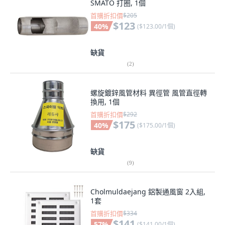
SMATO 打圈, 1個
首購折扣價
$205
$123
40
%
(
$123.00/1個
)
缺貨
(
2
)
螺旋鍍鋅風管材料 異徑管 風管直徑轉
換用, 1個
首購折扣價
$292
$175
40
%
(
$175.00/1個
)
缺貨
(
9
)
Cholmuldaejang 鋁製通風窗 2入組,
1套
首購折扣價
$334
$141
57
%
(
$141.00/1個
)