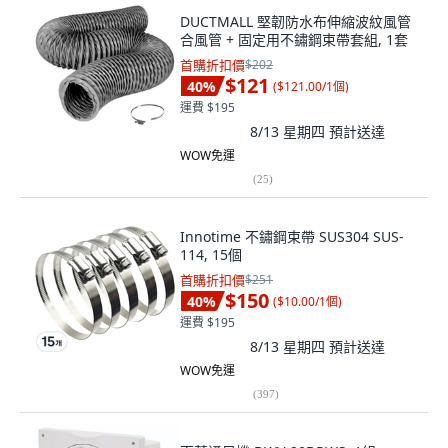
DUCTMALL 堅韌防水布伸縮波紋風管
合風管 + 固定用不鏽鋼束帶套組, 1套
首購折扣價
$202
$121
40
%
(
$121.00/1個
)
運費 $195
8/13 星期四
預計送達
WOW免運
(
25
)
Innotime 不鏽鋼束帶 SUS304 SUS-
114, 15個
首購折扣價
$251
$150
40
%
(
$10.00/1個
)
運費 $195
8/13 星期四
預計送達
WOW免運
(
397
)