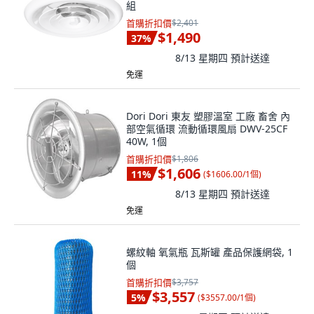
組
首購折扣價
$2,401
$1,490
37
%
8/13 星期四
預計送達
免運
Dori Dori 東友 塑膠溫室 工廠 畜舍 內
部空氣循環 流動循環風扇 DWV-25CF
40W, 1個
首購折扣價
$1,806
$1,606
11
%
(
$1606.00/1個
)
8/13 星期四
預計送達
免運
螺紋軸 氧氣瓶 瓦斯罐 產品保護網袋, 1
個
首購折扣價
$3,757
$3,557
5
%
(
$3557.00/1個
)