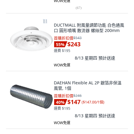
WOW免運
(
67
)
DUCTMALL 附風量調節功能 白色通風
口 圓形噴嘴 散流器 螺絲型 200mm
首購折扣價
$543
$243
55
%
運費 $195
8/13 星期四
預計送達
WOW免運
DAEHAN Flexible AL 2P 銀箔非保溫
風管, 1個
首購折扣價
$246
$147
40
%
(
$147.00/1個
)
運費 $195
8/13 星期四
預計送達
WOW免運