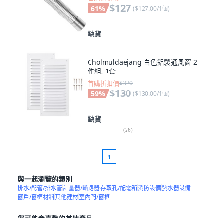
$127
61
%
(
$127.00/1個
)
缺貨
Cholmuldaejang 白色鋁製通風窗 2
件組, 1套
首購折扣價
$320
$130
59
%
(
$130.00/1個
)
缺貨
(
26
)
1
與一起瀏覽的類別
排水/配管/排水管
計量器/斷路器
存取孔/配電箱
消防設備
熱水器設備
窗戶/窗框材料
其他建材
室內門/窗框