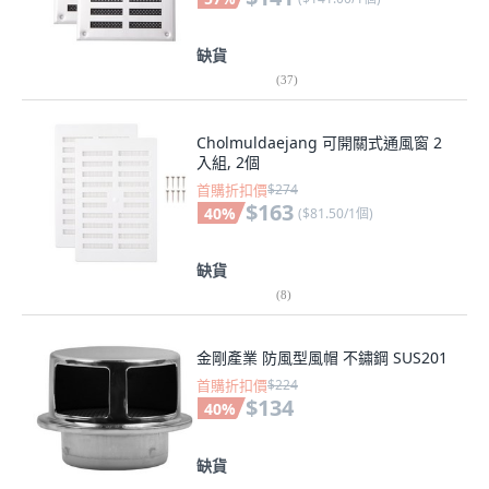
缺貨
(
37
)
Cholmuldaejang 可開關式通風窗 2
入組, 2個
首購折扣價
$274
$163
40
%
(
$81.50/1個
)
缺貨
(
8
)
金剛產業 防風型風帽 不鏽鋼 SUS201
首購折扣價
$224
$134
40
%
缺貨