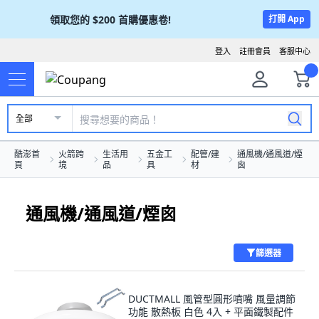
領取您的
$200
首購優惠卷!
打開 App
登入
註冊會員
客服中心
全部
酷澎首
火箭跨
生活用
五金工
配管/建
通風機/通風道/煙
頁
境
品
具
材
囪
通風機/通風道/煙囪
篩選器
DUCTMALL 風管型圓形噴嘴 風量調節
功能 散熱板 白色 4入 + 平面鐵製配件