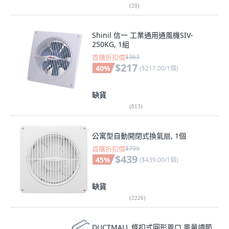
(
20
)
Shinil 信一 工業通用通風機SIV-
250KG, 1組
首購折扣價
$363
$217
40
%
(
$217.00/1個
)
缺貨
(
813
)
公寓型自動開閉式換氣扇, 1個
首購折扣價
$799
$439
45
%
(
$439.00/1個
)
缺貨
(
2226
)
DUCTMALL 條扣式圓形風口 風量調節