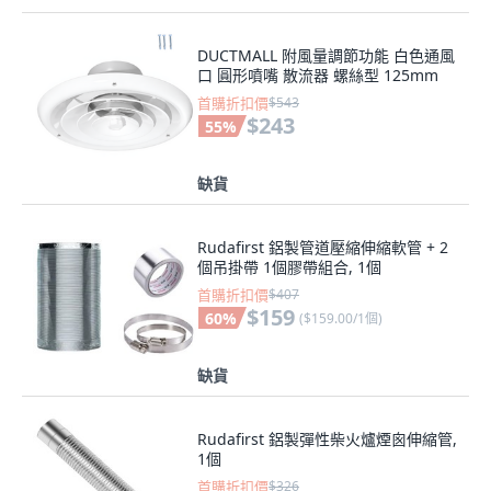
DUCTMALL 附風量調節功能 白色通風
口 圓形噴嘴 散流器 螺絲型 125mm
首購折扣價
$543
$243
55
%
缺貨
Rudafirst 鋁製管道壓縮伸縮軟管 + 2
個吊掛帶 1個膠帶組合, 1個
首購折扣價
$407
$159
60
%
(
$159.00/1個
)
缺貨
Rudafirst 鋁製彈性柴火爐煙囪伸縮管,
1個
首購折扣價
$326