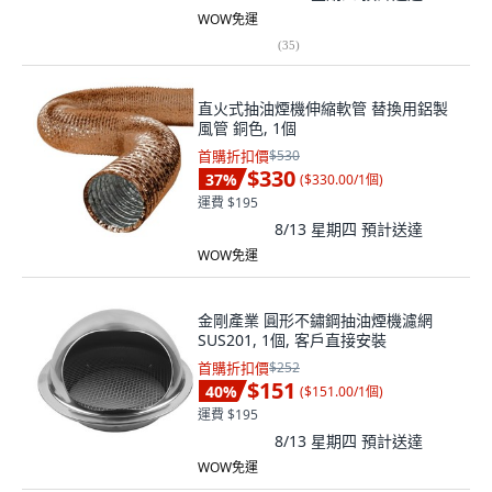
WOW免運
(
35
)
直火式抽油煙機伸縮軟管 替換用鋁製
風管 銅色, 1個
首購折扣價
$530
$330
37
%
(
$330.00/1個
)
運費 $195
8/13 星期四
預計送達
WOW免運
金剛產業 圓形不鏽鋼抽油煙機濾網
SUS201, 1個, 客戶直接安裝
首購折扣價
$252
$151
40
%
(
$151.00/1個
)
運費 $195
8/13 星期四
預計送達
WOW免運