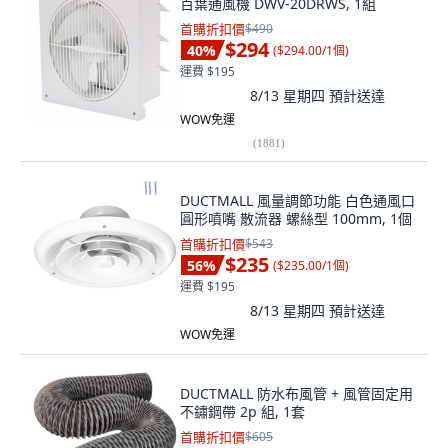
百葉通風機 DWV-20DRWS, 1組
首購折扣價
$490
$294
40
%
(
$294.00/1個
)
運費 $195
8/13 星期四
預計送達
WOW免運
(
1881
)
DUCTMALL 風量調節功能 白色通風口
圓形噴嘴 散流器 螺絲型 100mm, 1個
首購折扣價
$543
$235
56
%
(
$235.00/1個
)
運費 $195
8/13 星期四
預計送達
WOW免運
DUCTMALL 防水布風管 + 風管固定用
不鏽鋼帶 2p 組, 1套
首購折扣價
$605