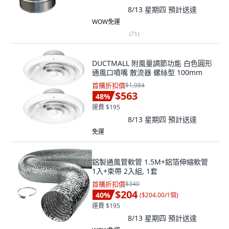
8/13 星期四
預計送達
WOW免運
(
71
)
DUCTMALL 附風量調節功能 白色圓形
通風口噴嘴 散流器 螺絲型 100mm
首購折扣價
$1,084
$563
48
%
運費 $195
8/13 星期四
預計送達
免運
鋁製通風管軟管 1.5M+鋁箔伸縮軟管
1入+束帶 2入組, 1套
首購折扣價
$340
$204
40
%
(
$204.00/1個
)
運費 $195
8/13 星期四
預計送達