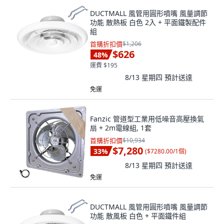
DUCTMALL 風管用圓形噴嘴 風量調節
功能 散熱板 白色 2入 + 平面鐵製配件
組
首購折扣價
$1,206
$626
48
%
運費 $195
8/13 星期四
預計送達
免運
Fanzic 管道型工業用低噪音高壓換氣
扇 + 2m電線組, 1套
首購折扣價
$10,934
$7,280
33
%
(
$7280.00/1個
)
8/13 星期四
預計送達
免運
DUCTMALL 風管用圓形噴嘴 風量調節
功能 散風板 白色 + 平面鐵件組