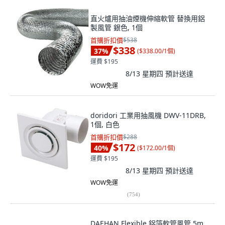
直火爐用抽油煙機伸縮軟管 替換用鋁
製風管 銀色, 1個
首購折扣價
$538
$338
37
%
(
$338.00/1個
)
運費 $195
8/13 星期四
預計送達
WOW免運
doridori 工業用抽風機 DWV-11DRB,
1個, 白色
首購折扣價
$288
$172
40
%
(
$172.00/1個
)
運費 $195
8/13 星期四
預計送達
WOW免運
(
754
)
DAEHAN Flexible 鋁箔軟管風管 5m,