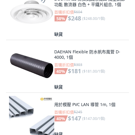
功能 散流器 白色 + 平鐵片組合, 1個
首購折扣價
$604
$248
58
%
(
$248.00/1個
)
缺貨
DAEHAN Flexible 防水帆布風管 D-
4000, 1個
首購折扣價
$303
$181
40
%
(
$181.00/1個
)
缺貨
用於模壓 PVC LAN 導管 1m, 1個
首購折扣價
$245
$147
40
%
(
$147.00/1個
)
缺貨