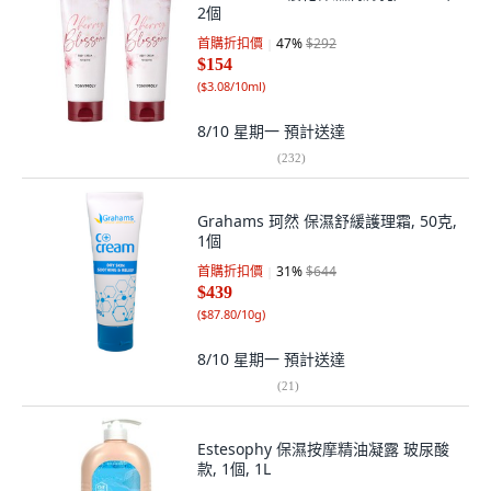
2個
首購折扣價
47
%
$292
$154
(
$3.08/10ml
)
8/10 星期一
預計送達
(
232
)
Grahams 珂然 保濕舒緩護理霜, 50克,
1個
首購折扣價
31
%
$644
$439
(
$87.80/10g
)
8/10 星期一
預計送達
(
21
)
Estesophy 保濕按摩精油凝露 玻尿酸
款, 1個, 1L