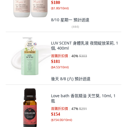
$180
(
$1.80/10ml
)
8/10 星期一
預計送達
(
444
)
LUV SCENT 身體乳液 夜間綻放茉莉, 1
個, 400ml
首購折扣價
40
%
$303
$181
(
$4.53/10ml
)
後天 8/8 (六)
預計送達
Love bath 香氛精油 天竺葵, 10ml, 1
瓶
首購折扣價
47
%
$291
$154
(
$154.00/10ml
)