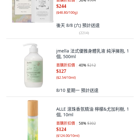
首購折扣價
56
%
$564
$244
(
$48.80/100g
)
後天 8/8 (六)
預計送達
(
2214
)
jmella 法式優雅身體乳液 純淨擁抱, 1
個, 500ml
首購折扣價
40
%
$212
$127
(
$2.54/10ml
)
8/10 星期一
預計送達
ALLE 滾珠香氛精油 檸檬&尤加利樹, 1
個, 10ml
首購折扣價
58
%
$302
$124
(
$124.00/10ml
)