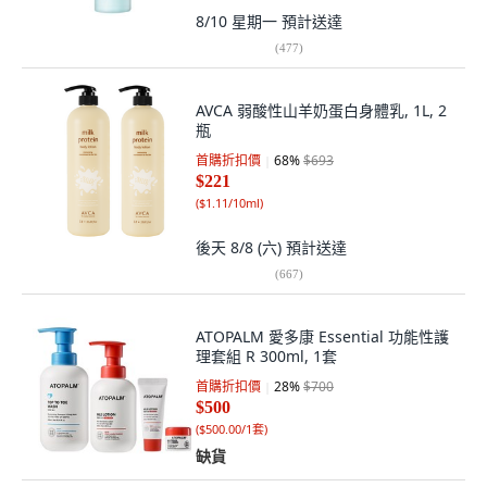
8/10 星期一
預計送達
(
477
)
AVCA 弱酸性山羊奶蛋白身體乳, 1L, 2
瓶
首購折扣價
68
%
$693
$221
(
$1.11/10ml
)
後天 8/8 (六)
預計送達
(
667
)
ATOPALM 愛多康 Essential 功能性護
理套組 R 300ml, 1套
首購折扣價
28
%
$700
$500
(
$500.00/1套
)
缺貨