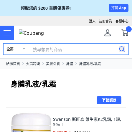
領取您的
$200
首購優惠卷!
打開 App
登入
註冊會員
客服中心
全部
酷澎首頁
火箭跨境
美妝保養
身體
身體乳液/乳霜
身體乳液/乳霜
篩選器
Swanson 斯旺森 維生素K2乳霜, 1罐,
59ml