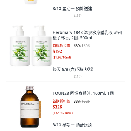
8/10 星期一
預計送達
(
183
)
Herbmary 1848 溫泉水身體乳液 濟州
榧子林香, 2個, 500ml
首購折扣價
68
%
$606
$192
(
$1.92/10ml
)
後天 8/8 (六)
預計送達
(
118
)
TOUN28 回憶身體油, 100ml, 1個
首購折扣價
38
%
$526
$326
(
$32.60/10ml
)
8/10 星期一
預計送達