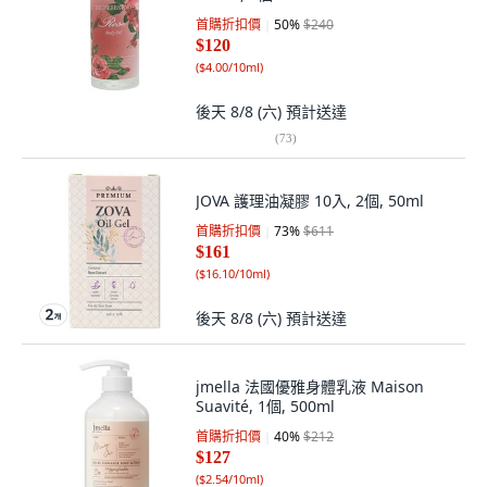
首購折扣價
50
%
$240
$120
(
$4.00/10ml
)
後天 8/8 (六)
預計送達
(
73
)
JOVA 護理油凝膠 10入, 2個, 50ml
首購折扣價
73
%
$611
$161
(
$16.10/10ml
)
後天 8/8 (六)
預計送達
jmella 法國優雅身體乳液 Maison
Suavité, 1個, 500ml
首購折扣價
40
%
$212
$127
(
$2.54/10ml
)