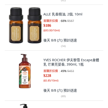
(
92
)
ALLE 乳香精油, 2個, 10ml
首購折扣價
68
%
$587
$186
(
$93.00/10ml
)
後天 8/8 (六)
預計送達
(
34
)
YVES ROCHER 伊夫黎雪 Escape身體
乳 芒果芫荽香, 390ml, 1瓶
首購折扣價
49
%
$453
$228
(
$5.85/10ml
)
後天 8/8 (六)
預計送達
(
69
)