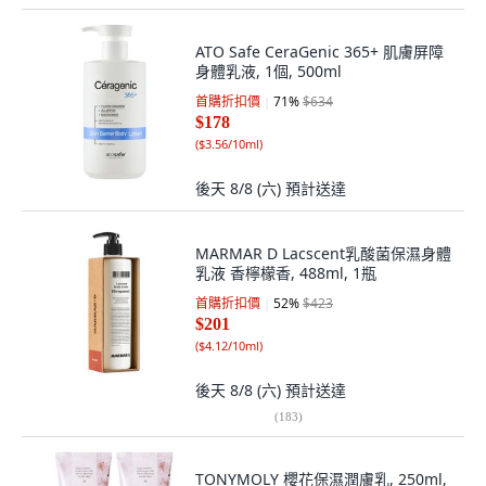
ATO Safe CeraGenic 365+ 肌膚屏障
身體乳液, 1個, 500ml
首購折扣價
71
%
$634
$178
(
$3.56/10ml
)
後天 8/8 (六)
預計送達
MARMAR D Lacscent乳酸菌保濕身體
乳液 香檸檬香, 488ml, 1瓶
首購折扣價
52
%
$423
$201
(
$4.12/10ml
)
後天 8/8 (六)
預計送達
(
183
)
TONYMOLY 櫻花保濕潤膚乳, 250ml,