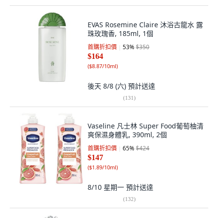
EVAS Rosemine Claire 沐浴古龍水 露
珠玫瑰香, 185ml, 1個
首購折扣價
53
%
$350
$164
(
$8.87/10ml
)
後天 8/8 (六)
預計送達
(
131
)
Vaseline 凡士林 Super Food葡萄柚清
爽保濕身體乳, 390ml, 2個
首購折扣價
65
%
$424
$147
(
$1.89/10ml
)
8/10 星期一
預計送達
(
132
)