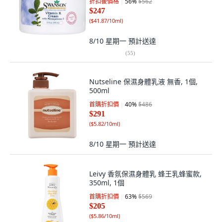
折扣後價格
56
%
$562
$247
(
$41.87/10ml
)
8/10 星期一
預計送達
(
55
)
Nutseline 保濕身體乳液 無香, 1個,
500ml
首購折扣價
40
%
$486
$291
(
$5.82/10ml
)
8/10 星期一
預計送達
Leivy 香氛保濕身體乳 蜂王乳蜂蜜款,
350ml, 1個
首購折扣價
63
%
$569
$205
(
$5.86/10ml
)