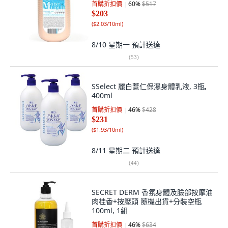
首購折扣價
60
%
$517
$203
(
$2.03/10ml
)
8/10 星期一
預計送達
(
53
)
SSelect 麗白薏仁保濕身體乳液, 3瓶,
400ml
首購折扣價
46
%
$428
$231
(
$1.93/10ml
)
8/11 星期二
預計送達
(
44
)
SECRET DERM 香氛身體及臉部按摩油
肉桂香+按壓頭 隨機出貨+分裝空瓶
100ml, 1組
首購折扣價
46
%
$634