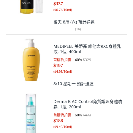
$337
(
$6.74/10ml
)
後天 8/8 (六)
預計送達
(
16
)
MEDIPEEL 美蒂菲 維他命RXC身體乳
液, 1個, 400ml
首購折扣價
40
%
$329
$197
(
$4.93/10ml
)
8/10 星期一
預計送達
Derma B AC Control角質護理身體噴
霧, 1瓶, 200ml
首購折扣價
60
%
$473
$188
(
$9.40/10ml
)