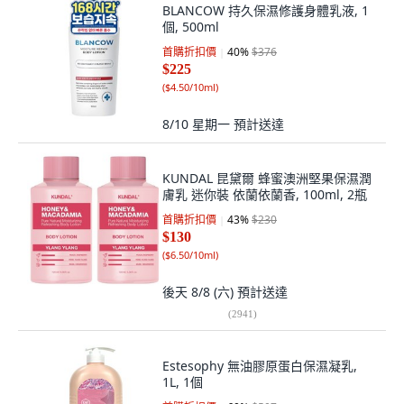
BLANCOW 持久保濕修護身體乳液, 1
個, 500ml
首購折扣價
40
%
$376
$225
(
$4.50/10ml
)
8/10 星期一
預計送達
KUNDAL 昆黛爾 蜂蜜澳洲堅果保濕潤
膚乳 迷你裝 依蘭依蘭香, 100ml, 2瓶
首購折扣價
43
%
$230
$130
(
$6.50/10ml
)
後天 8/8 (六)
預計送達
(
2941
)
Estesophy 無油膠原蛋白保濕凝乳,
1L, 1個