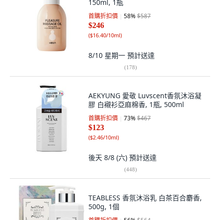
150ml, 1瓶
首購折扣價
58
%
$587
$246
(
$16.40/10ml
)
8/10 星期一
預計送達
(
178
)
AEKYUNG 愛敬 Luvscent香氛沐浴凝
膠 白襯衫亞麻棉香, 1瓶, 500ml
首購折扣價
73
%
$467
$123
(
$2.46/10ml
)
後天 8/8 (六)
預計送達
(
448
)
TEABLESS 香氛沐浴乳 白茶百合麝香,
500g, 1個