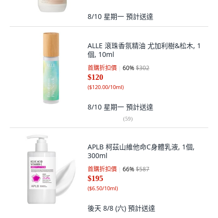
8/10 星期一
預計送達
ALLE 滾珠香氛精油 尤加利樹&松木, 1
個, 10ml
首購折扣價
60
%
$302
$120
(
$120.00/10ml
)
8/10 星期一
預計送達
(
59
)
APLB 柯茲山維他命C身體乳液, 1個,
300ml
首購折扣價
66
%
$587
$195
(
$6.50/10ml
)
後天 8/8 (六)
預計送達