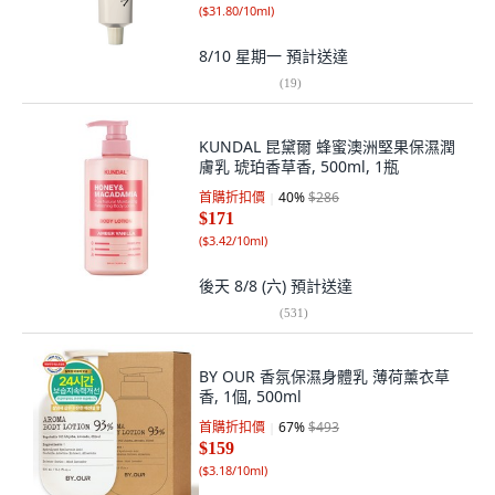
(
$31.80/10ml
)
8/10 星期一
預計送達
(
19
)
KUNDAL 昆黛爾 蜂蜜澳洲堅果保濕潤
膚乳 琥珀香草香, 500ml, 1瓶
首購折扣價
40
%
$286
$171
(
$3.42/10ml
)
後天 8/8 (六)
預計送達
(
531
)
BY OUR 香氛保濕身體乳 薄荷薰衣草
香, 1個, 500ml
首購折扣價
67
%
$493
$159
(
$3.18/10ml
)