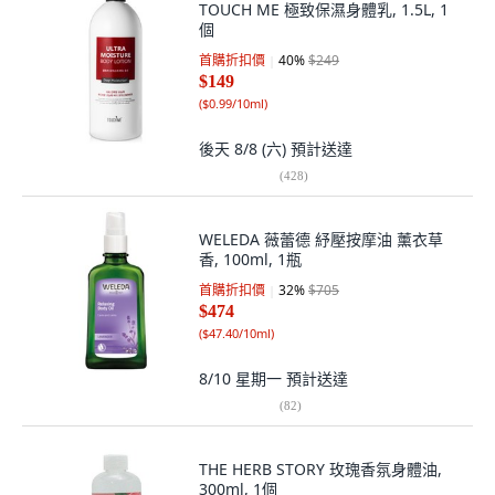
TOUCH ME 極致保濕身體乳, 1.5L, 1
個
首購折扣價
40
%
$249
$149
(
$0.99/10ml
)
後天 8/8 (六)
預計送達
(
428
)
WELEDA 薇蕾德 紓壓按摩油 薰衣草
香, 100ml, 1瓶
首購折扣價
32
%
$705
$474
(
$47.40/10ml
)
8/10 星期一
預計送達
(
82
)
THE HERB STORY 玫瑰香氛身體油,
300ml, 1個