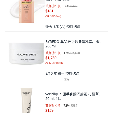
首購折扣價
56
%
$420
$181
(
$4.53/10ml
)
後天 8/8 (六)
預計送達
BYREDO 莫哈維之影身體乳霜, 1個,
200ml
首購折扣價
17
%
$2,100
$1,730
(
$86.50/10ml
)
8/10 星期一
預計送達
(
13
)
veridique 護手身體潤膚霜 柑橘草,
50ml, 1個
首購折扣價
72
%
$587
$159