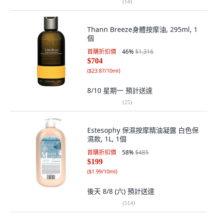
(
14
)
Thann Breeze身體按摩油, 295ml, 1
個
首購折扣價
46
%
$1,316
$704
(
$23.87/10ml
)
8/10 星期一
預計送達
(
25
)
Estesophy 保濕按摩精油凝露 白色保
濕款, 1L, 1個
首購折扣價
58
%
$485
$199
(
$1.99/10ml
)
後天 8/8 (六)
預計送達
(
514
)