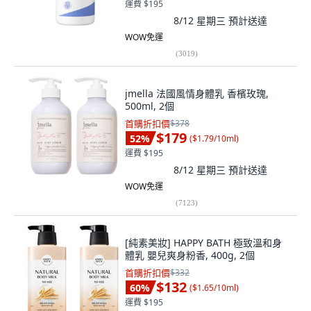
運費 $195
8/12 星期三
預計送達
WOW免運
(
3019
)
jmella 法國風情身體乳 香檳玫瑰,
500ml, 2個
首購折扣價
$378
$179
52
%
(
$1.79/10ml
)
運費 $195
8/12 星期三
預計送達
WOW免運
(
7123
)
[純素美妝] HAPPY BATH 極致溫和身
體乳 嬰兒爽身粉香, 400g, 2個
首購折扣價
$332
$132
60
%
(
$1.65/10ml
)
運費 $195