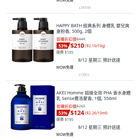
WOW免運
(
24310
)
HAPPY BATH 經典系列 身體乳 嬰兒爽
身粉香, 500g, 2個
首購折扣價
$448
$210
53
%
(
$2.10/10g
)
運費 $195
8/12 星期三
預計送達
WOW免運
(
1392
)
AKEI Homme 超級全效 PHA 香水身體
乳 Sense費洛蒙香, 1個, 550ml
首購折扣價
$265
$124
53
%
(
$2.26/10ml
)
運費 $195
8/12 星期三
預計送達
WOW免運