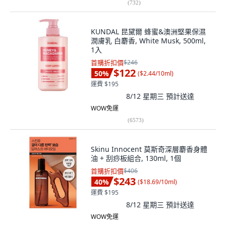
(
732
)
KUNDAL 昆黛爾 蜂蜜&澳洲堅果保濕
潤膚乳 白麝香, White Musk, 500ml,
1入
首購折扣價
$246
$122
50
%
(
$2.44/10ml
)
運費 $195
8/12 星期三
預計送達
WOW免運
(
6573
)
Skinu Innocent 莫斯奇深層麝香身體
油 + 刮痧板組合, 130ml, 1個
首購折扣價
$406
$243
40
%
(
$18.69/10ml
)
運費 $195
8/12 星期三
預計送達
WOW免運