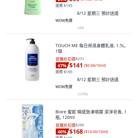
運費 $195
8/12 星期三
預計送達
WOW免運
(
44
)
TOUCH ME 每日保濕身體乳液, 1.5L,
1個
首購折扣價
$271
$141
47
%
(
$0.94/10ml
)
運費 $195
8/12 星期三
預計送達
WOW免運
(
1558
)
Biore 蜜妮 瞬感急凍噴霧 潔淨皂香, 1
瓶, 120ml
首購折扣價
$280
$168
40
%
(
$14.00/10ml
)