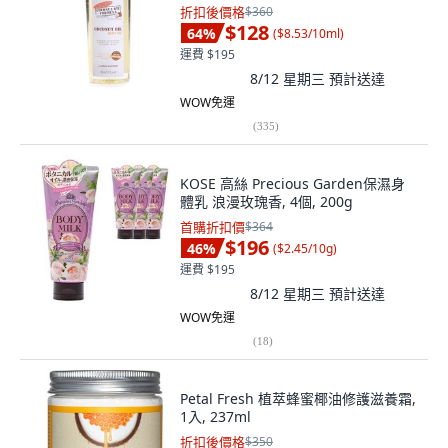
折扣後價格
$360
$128
64
%
(
$8.53/10ml
)
運費 $195
8/12 星期三
預計送達
WOW免運
(
335
)
KOSE 高絲 Precious Garden保濕身
體乳 浪漫玫瑰香, 4個, 200g
首購折扣價
$364
$196
46
%
(
$2.45/10g
)
運費 $195
8/12 星期三
預計送達
WOW免運
(
18
)
Petal Fresh 植萃蜂蜜椰油修護滋養霜,
1入, 237ml
折扣後價格
$350