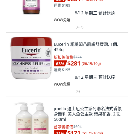
運費 $195
8/12 星期三
預計送達
WOW免運
(
492
)
Eucerin 粗糙凹凸肌膚舒緩霜, 1個,
454g
折扣後價格
$774
$281
63
%
(
$6.19/10g
)
運費 $195
8/12 星期三
預計送達
WOW免運
(
4
)
jmella 迪士尼公主系列聯名法式香氛
身體乳 美人魚公主款 漿果花香, 2瓶,
500ml
首購折扣價
$604
$171
71
%
(
$1.71/10ml
)