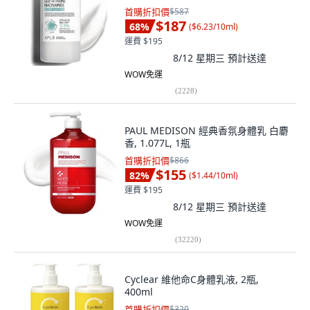
首購折扣價
$587
$187
68
%
(
$6.23/10ml
)
運費 $195
8/12 星期三
預計送達
WOW免運
(
2228
)
PAUL MEDISON 經典香氛身體乳 白麝
香, 1.077L, 1瓶
首購折扣價
$866
$155
82
%
(
$1.44/10ml
)
運費 $195
8/12 星期三
預計送達
WOW免運
(
32220
)
Cyclear 維他命C身體乳液, 2瓶,
400ml
首購折扣價
$320