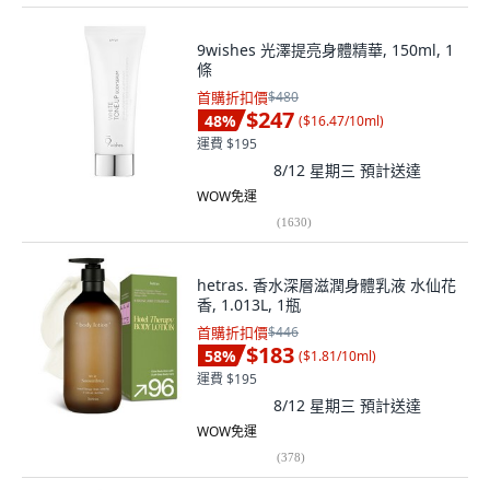
9wishes 光澤提亮身體精華, 150ml, 1
條
首購折扣價
$480
$247
48
%
(
$16.47/10ml
)
運費 $195
8/12 星期三
預計送達
WOW免運
(
1630
)
hetras. 香水深層滋潤身體乳液 水仙花
香, 1.013L, 1瓶
首購折扣價
$446
$183
58
%
(
$1.81/10ml
)
運費 $195
8/12 星期三
預計送達
WOW免運
(
378
)