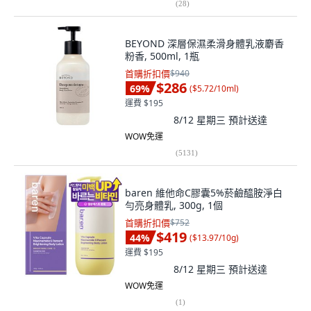
(
28
)
BEYOND 深層保濕柔滑身體乳液麝香
粉香, 500ml, 1瓶
首購折扣價
$940
$286
69
%
(
$5.72/10ml
)
運費 $195
8/12 星期三
預計送達
WOW免運
(
5131
)
baren 維他命C膠囊5%菸鹼醯胺淨白
勻亮身體乳, 300g, 1個
首購折扣價
$752
$419
44
%
(
$13.97/10g
)
運費 $195
8/12 星期三
預計送達
WOW免運
(
1
)