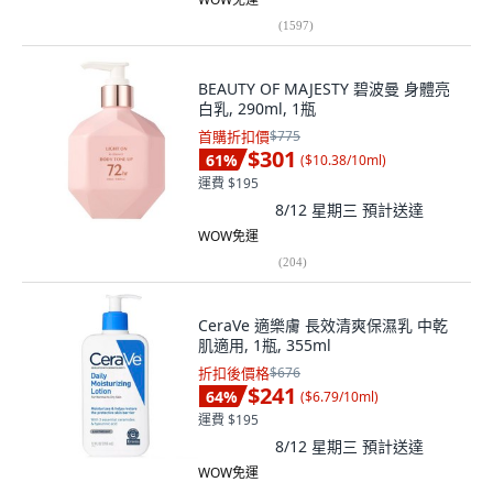
(
1597
)
BEAUTY OF MAJESTY 碧波曼 身體亮
白乳, 290ml, 1瓶
首購折扣價
$775
$301
61
%
(
$10.38/10ml
)
運費 $195
8/12 星期三
預計送達
WOW免運
(
204
)
CeraVe 適樂膚 長效清爽保濕乳 中乾
肌適用, 1瓶, 355ml
折扣後價格
$676
$241
64
%
(
$6.79/10ml
)
運費 $195
8/12 星期三
預計送達
WOW免運