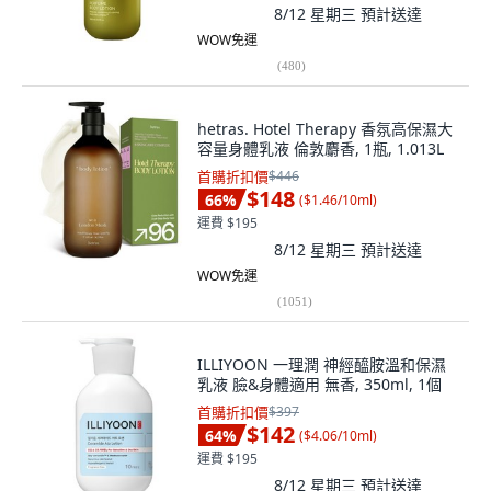
8/12 星期三
預計送達
WOW免運
(
480
)
hetras. Hotel Therapy 香氛高保濕大
容量身體乳液 倫敦麝香, 1瓶, 1.013L
首購折扣價
$446
$148
66
%
(
$1.46/10ml
)
運費 $195
8/12 星期三
預計送達
WOW免運
(
1051
)
ILLIYOON 一理潤 神經醯胺溫和保濕
乳液 臉&身體適用 無香, 350ml, 1個
首購折扣價
$397
$142
64
%
(
$4.06/10ml
)
運費 $195
8/12 星期三
預計送達