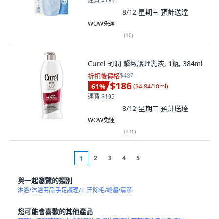
運費 $195
8/12 星期三
預計送達
WOW免運
(
16
)
Curel 珂潤 緊緻護理乳液, 1瓶, 384ml
折扣後價格
$487
$186
61
%
(
$4.84/10ml
)
運費 $195
8/12 星期三
預計送達
WOW免運
(
241
)
2
3
4
5
1
與一起瀏覽的類別
淋浴/沐浴用品
手足護理/止汗
除毛/纖體/清潔
您可能會喜歡的其他產品