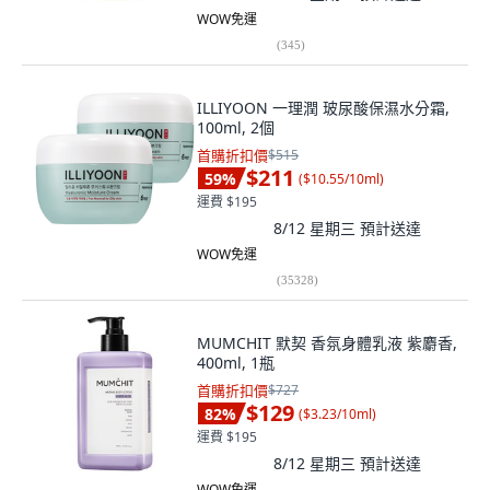
WOW免運
(
345
)
ILLIYOON 一理潤 玻尿酸保濕水分霜,
100ml, 2個
首購折扣價
$515
$211
59
%
(
$10.55/10ml
)
運費 $195
8/12 星期三
預計送達
WOW免運
(
35328
)
MUMCHIT 默契 香氛身體乳液 紫麝香,
400ml, 1瓶
首購折扣價
$727
$129
82
%
(
$3.23/10ml
)
運費 $195
8/12 星期三
預計送達
WOW免運