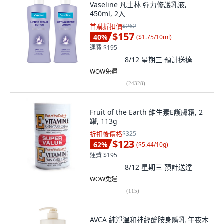
Vaseline 凡士林 彈力修護乳液,
450ml, 2入
首購折扣價
$262
$157
40
%
(
$1.75/10ml
)
運費 $195
8/12 星期三
預計送達
WOW免運
(
24328
)
Fruit of the Earth 維生素E護膚霜, 2
罐, 113g
折扣後價格
$325
$123
62
%
(
$5.44/10g
)
運費 $195
8/12 星期三
預計送達
WOW免運
(
115
)
AVCA 純淨溫和神經醯胺身體乳 午夜木