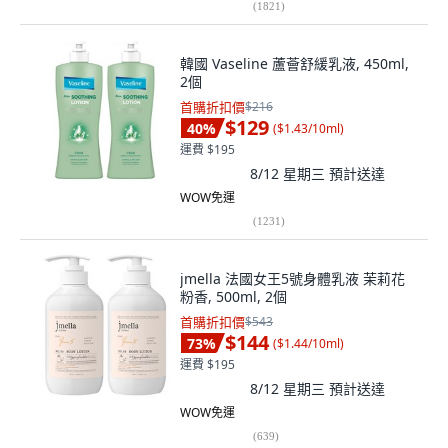
(
1821
)
韓國 Vaseline 蘆薈舒緩乳液, 450ml,
2個
首購折扣價
$216
$129
40
%
(
$1.43/10ml
)
運費 $195
8/12 星期三
預計送達
WOW免運
(
1231
)
jmella 法國女王5號身體乳液 茉莉花
粉香, 500ml, 2個
首購折扣價
$543
$144
73
%
(
$1.44/10ml
)
運費 $195
8/12 星期三
預計送達
WOW免運
(
639
)