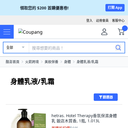
領取您的
$200
首購優惠卷!
打開 App
登入
註冊會員
客服中心
全部
酷澎首頁
火箭跨境
美妝保養
身體
身體乳液/乳霜
身體乳液/乳霜
篩選器
hetras. Hotel Therapy香氛保濕身體
乳 飯店木質香, 1瓶, 1.013L
$446