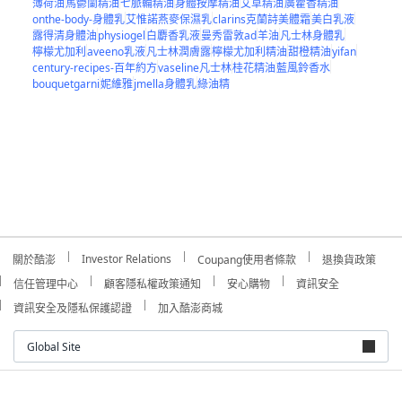
薄荷油
馬鬱蘭精油
七脈輪精油
身體按摩精油
艾草精油
廣藿香精油
onthe-body-身體乳
艾惟諾燕麥保濕乳
clarins克蘭詩美體霜
美白乳液
露得清身體油
physiogel
白麝香乳液
曼秀雷敦ad
羊油
凡士林身體乳
檸檬尤加利
aveeno乳液
凡士林潤膚露
檸檬尤加利精油
甜橙精油
yifan
century-recipes-百年約方
vaseline凡士林
桂花精油
藍風鈴香水
bouquetgarni
妮維雅
jmella身體乳
綠油精
Investor Relations
關於酷澎
Coupang使用者條款
退換貨政策
信任管理中心
顧客隱私權政策通知
安心購物
資訊安全
資訊安全及隱私保護認證
加入酷澎商城
Global Site