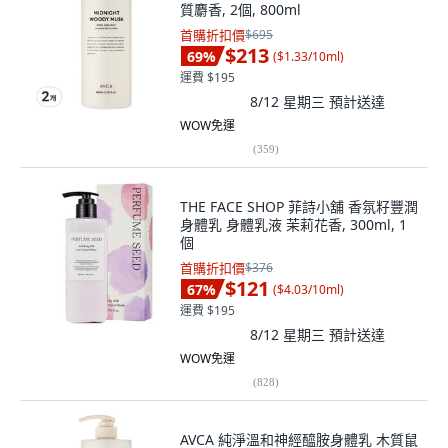
質麝香, 2個, 800ml
首購折扣價
$695
$213
69
%
(
$1.33/10ml
)
運費 $195
8/12 星期三
預計送達
WOW免運
(
359
)
THE FACE SHOP 菲詩小舖 香氛籽豐潤
身體乳 身體乳液 茉莉花香, 300ml, 1
個
首購折扣價
$376
$121
67
%
(
$4.03/10ml
)
運費 $195
8/12 星期三
預計送達
WOW免運
(
828
)
AVCA 純淨溫和神經醯胺身體乳 木質鼠