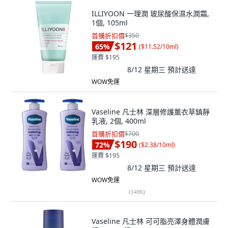
ILLIYOON 一理潤 玻尿酸保濕水潤霜,
1個, 105ml
首購折扣價
$350
$121
65
%
(
$11.52/10ml
)
運費 $195
8/12 星期三
預計送達
WOW免運
Vaseline 凡士林 深層修護薰衣草鎮靜
乳液, 2個, 400ml
首購折扣價
$700
$190
72
%
(
$2.38/10ml
)
運費 $195
8/12 星期三
預計送達
WOW免運
(
1496
)
Vaseline 凡士林 可可脂亮澤身體潤膚