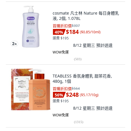
cosmate 凡士林 Nature 每日身體乳
液, 2個, 1.078L
首購折扣價
$307
$184
40
%
(
$0.85/10ml
)
運費 $195
8/12 星期三
預計送達
WOW免運
(
503
)
TEABLESS 香氛身體乳 甜茶花香,
480g, 1個
首購折扣價
$564
$248
56
%
(
$5.17/10g
)
運費 $195
8/12 星期三
預計送達
WOW免運
(
1315
)