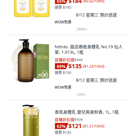
$184
65
%
(
$0.92/10ml
)
運費 $195
8/12 星期三
預計送達
WOW免運
(
8985
)
hetras. 飯店療癒身體乳 No.19 仙人
掌, 1.013L, 1瓶
首購折扣價
$446
$135
69
%
(
$1.33/10ml
)
運費 $195
8/12 星期三
預計送達
WOW免運
(
204
)
香氛身體乳 嬰兒爽身粉香, 1L, 1瓶
首購折扣價
$326
$121
62
%
(
$1.21/10ml
)
運費 $195