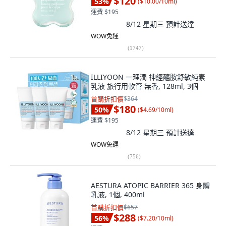
$120
53
%
(
$10.00/10ml
)
運費 $195
8/12 星期三
預計送達
WOW免運
(
1747
)
ILLIYOON 一理潤 神經醯胺舒敏純素
乳液 旅行用軟管 無香, 128ml, 3個
首購折扣價
$364
$180
50
%
(
$4.69/10ml
)
運費 $195
8/12 星期三
預計送達
WOW免運
(
756
)
AESTURA ATOPIC BARRIER 365 身體
乳液, 1個, 400ml
首購折扣價
$657
$288
56
%
(
$7.20/10ml
)