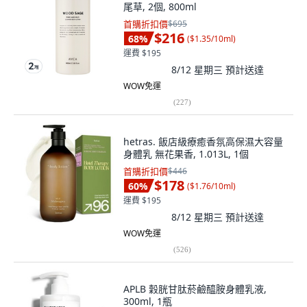
尾草, 2個, 800ml
首購折扣價
$695
$216
68
%
(
$1.35/10ml
)
運費 $195
8/12 星期三
預計送達
WOW免運
(
227
)
hetras. 飯店級療癒香氛高保濕大容量
身體乳 無花果香, 1.013L, 1個
首購折扣價
$446
$178
60
%
(
$1.76/10ml
)
運費 $195
8/12 星期三
預計送達
WOW免運
(
526
)
APLB 穀胱甘肽菸鹼醯胺身體乳液,
300ml, 1瓶