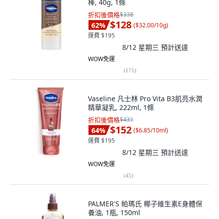
棒, 40g, 1條
折扣後價格
$338
$128
62
%
(
$32.00/10g
)
運費 $195
8/12 星期三
預計送達
WOW免運
(
171
)
Vaseline 凡士林 Pro Vita B3肌亮水潤
精華凝乳, 222ml, 1條
折扣後價格
$431
$152
64
%
(
$6.85/10ml
)
運費 $195
8/12 星期三
預計送達
WOW免運
(
45
)
PALMER'S 帕瑪氏 椰子維生素E身體保
養油, 1瓶, 150ml