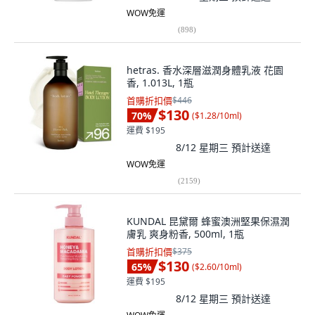
WOW免運
(
898
)
hetras. 香水深層滋潤身體乳液 花園
香, 1.013L, 1瓶
首購折扣價
$446
$130
70
%
(
$1.28/10ml
)
運費 $195
8/12 星期三
預計送達
WOW免運
(
2159
)
KUNDAL 昆黛爾 蜂蜜澳洲堅果保濕潤
膚乳 爽身粉香, 500ml, 1瓶
首購折扣價
$375
$130
65
%
(
$2.60/10ml
)
運費 $195
8/12 星期三
預計送達