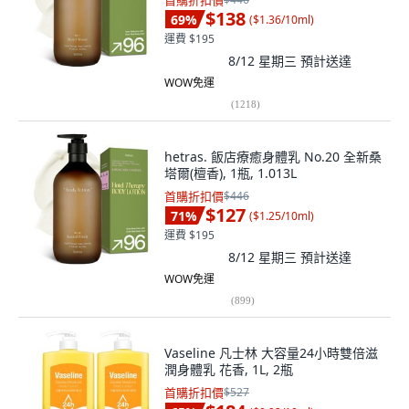
首購折扣價
$138
69
%
(
$1.36/10ml
)
運費 $195
8/12 星期三
預計送達
WOW免運
(
1218
)
hetras. 飯店療癒身體乳 No.20 全新桑
塔爾(檀香), 1瓶, 1.013L
首購折扣價
$446
$127
71
%
(
$1.25/10ml
)
運費 $195
8/12 星期三
預計送達
WOW免運
(
899
)
Vaseline 凡士林 大容量24小時雙倍滋
潤身體乳 花香, 1L, 2瓶
首購折扣價
$527