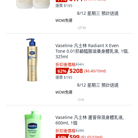
運費 $195
8/12 星期三
預計送達
WOW免運
(
274
)
Vaseline 凡士林 Radiant X Even
Tone 0.01菸鹼醯胺滋養身體乳液, 1個,
325ml
折扣後價格
$561
$208
62
%
(
$6.40/10ml
)
運費 $195
8/12 星期三
預計送達
WOW免運
(
14
)
Vaseline 凡士林 蘆薈保濕身體乳液,
600ml, 1個
折扣後價格
$280
$99
64
%
(
$1.65/10ml
)