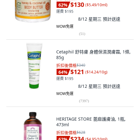
$130
62
%
(
$5.49/10ml
)
運費 $195
8/12 星期三
預計送達
WOW免運
(
51
)
Cetaphil 舒特膚 身體保濕潤膚霜, 1條,
85g
折扣後價格
$340
$121
64
%
(
$14.24/10g
)
運費 $195
8/12 星期三
預計送達
WOW免運
(
7397
)
HERITAGE STORE 蓖麻護膚油, 1瓶,
473ml
折扣後價格
$628
$234
62
%
(
$4.95/10ml
)