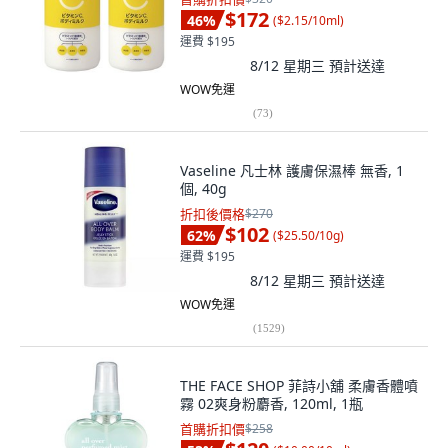
$172
46
%
(
$2.15/10ml
)
運費 $195
8/12 星期三
預計送達
WOW免運
(
73
)
Vaseline 凡士林 護膚保濕棒 無香, 1
個, 40g
折扣後價格
$270
$102
62
%
(
$25.50/10g
)
運費 $195
8/12 星期三
預計送達
WOW免運
(
1529
)
THE FACE SHOP 菲詩小舖 柔膚香體噴
霧 02爽身粉麝香, 120ml, 1瓶
首購折扣價
$258