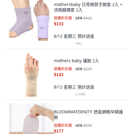
mothersbaby 日常棉質手腕套 2入 +
涼爽腳踝套 2入
首購折扣價
68
%
$423
$133
8/12 星期三
預計送達
(
86
)
mothers baby 護腕 2入
首購折扣價
40
%
$239
$143
8/12 星期三
預計送達
(
1198
)
BLOOMMATERNITY 透氣網眼孕婦護
腕
首購折扣價
40
%
$295
$177