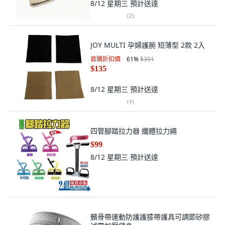
8/12 星期三
預計送達
(
2
)
JOY MULTI 孕婦護腕 短薄型 2款 2入
首購折扣價
61
%
$351
$135
8/12 星期三
預計送達
(
4
)
四管腳踏拉力器 纖體拉力繩
$99
8/12 星期三
預計送達
髕骨帶運動防護護膝帶護具可調節矽膠