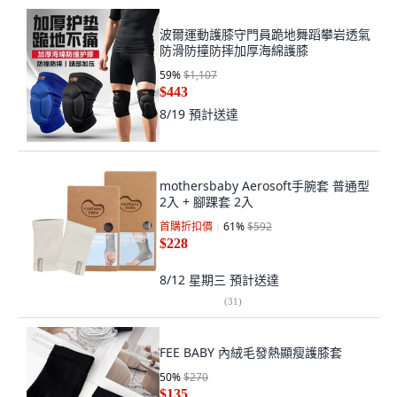
波爾運動護膝守門員跪地舞蹈攀岩透氣
防滑防撞防摔加厚海綿護膝
59
%
$1,107
$443
8/19
預計送達
mothersbaby Aerosoft手腕套 普通型
2入 + 腳踝套 2入
首購折扣價
61
%
$592
$228
8/12 星期三
預計送達
(
31
)
FEE BABY 內絨毛發熱顯瘦護膝套
50
%
$270
$135