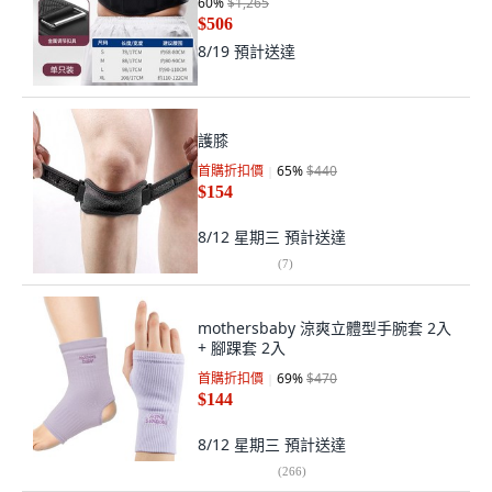
60
%
$1,265
$506
8/19
預計送達
護膝
首購折扣價
65
%
$440
$154
8/12 星期三
預計送達
(
7
)
mothersbaby 涼爽立體型手腕套 2入
+ 腳踝套 2入
首購折扣價
69
%
$470
$144
8/12 星期三
預計送達
(
266
)