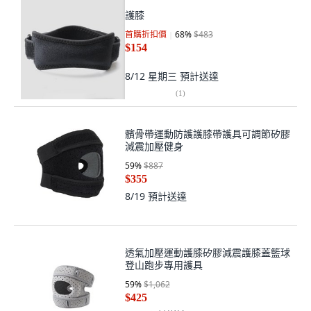
護膝
首購折扣價
68
%
$483
$154
8/12 星期三
預計送達
(
1
)
髕骨帶運動防護護膝帶護具可調節矽膠
減震加壓健身
59
%
$887
$355
8/19
預計送達
透氣加壓運動護膝矽膠減震護膝蓋籃球
登山跑步專用護具
59
%
$1,062
$425