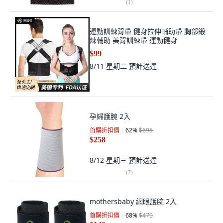
(
1
)
運動訓練背帶 健身拉伸輔助帶 胸部鍛
煉輔助 美背訓練帶 運動健身
$99
8/11 星期二
預計送達
孕婦護腕 2入
首購折扣價
62
%
$695
$258
8/12 星期三
預計送達
(
7
)
mothersbaby 網眼護腕 2入
首購折扣價
68
%
$470