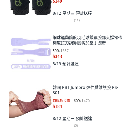
$149
8/12 星期三
預計送達
(
11
)
網球運動護腕羽毛球緩震腕部支撐臂帶
刻度拉力調節腱鞘加壓手腕帶
59
%
$857
$343
8/19
預計送達
韓國 RBT Jumpro 彈性纖維護腕 RS-
301
首購折扣價
60
%
$470
$184
8/12 星期三
預計送達
(
3
)