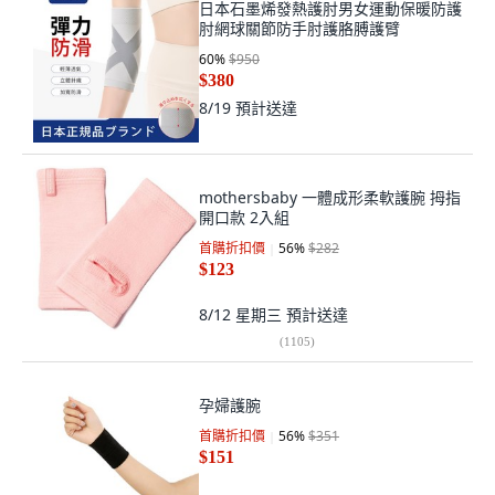
日本石墨烯發熱護肘男女運動保暖防護
肘網球關節防手肘護胳膊護臂
60
%
$950
$380
8/19
預計送達
mothersbaby 一體成形柔軟護腕 拇指
開口款 2入組
首購折扣價
56
%
$282
$123
8/12 星期三
預計送達
(
1105
)
孕婦護腕
首購折扣價
56
%
$351
$151