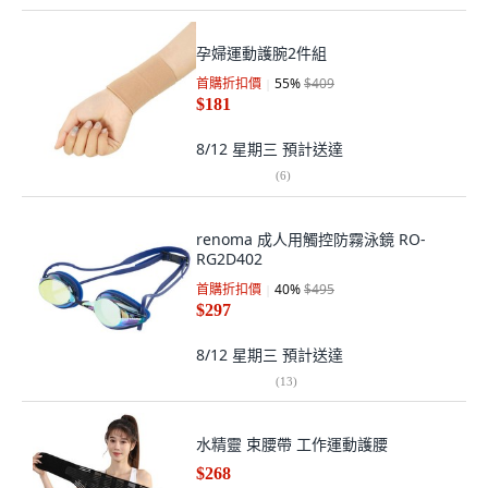
孕婦運動護腕2件組
首購折扣價
55
%
$409
$181
8/12 星期三
預計送達
(
6
)
renoma 成人用觸控防霧泳鏡 RO-
RG2D402
首購折扣價
40
%
$495
$297
8/12 星期三
預計送達
(
13
)
水精靈 束腰帶 工作運動護腰
$268