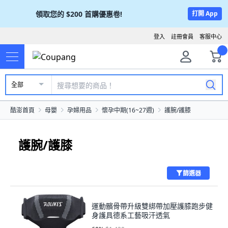
領取您的
$200
首購優惠卷!
打開 App
登入
註冊會員
客服中心
全部
酷澎首頁
母嬰
孕婦用品
懷孕中期(16~27週)
護腕/護膝
護腕/護膝
篩選器
運動髕骨帶升級雙綁帶加壓護膝跑步健
身護具德系工藝吸汗透氣