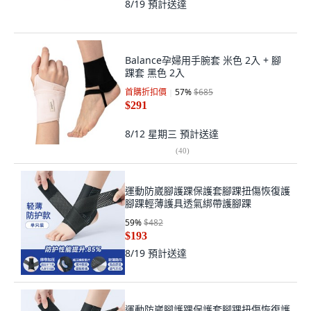
8/19
預計送達
Balance孕婦用手腕套 米色 2入 + 腳
踝套 黑色 2入
首購折扣價
57
%
$685
$291
8/12 星期三
預計送達
(
40
)
運動防崴腳護踝保護套腳踝扭傷恢復護
腳踝輕薄護具透氣綁帶護腳踝
59
%
$482
$193
8/19
預計送達
運動防崴腳護踝保護套腳踝扭傷恢復護