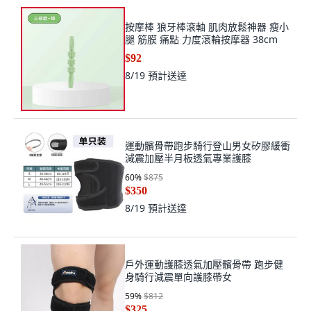
按摩棒 狼牙棒滾軸 肌肉放鬆神器 瘦小
腿 筋膜 痛點 力度滾輪按摩器 38cm
$92
8/19
預計送達
運動髕骨帶跑步騎行登山男女矽膠緩衝
減震加壓半月板透氣專業護膝
60
%
$875
$350
8/19
預計送達
戶外運動護膝透氣加壓髕骨帶 跑步健
身騎行減震單向護膝帶女
59
%
$812
$325