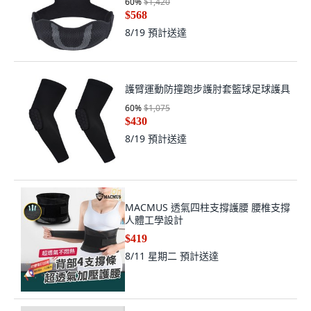
60
%
$1,420
$568
8/19
預計送達
護臂運動防撞跑步護肘套籃球足球護具
60
%
$1,075
$430
8/19
預計送達
MACMUS 透氣四柱支撐護腰 腰椎支撐
人體工學設計
$419
8/11 星期二
預計送達