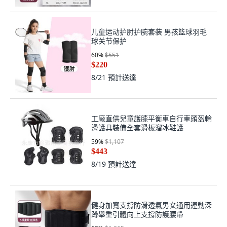
儿童运动护肘护腕套装 男孩篮球羽毛
球关节保护
60
%
$551
$220
8/21
預計送達
工廠直供兒童護膝平衡車自行車頭盔輪
滑護具裝備全套滑板溜冰鞋護
59
%
$1,107
$443
8/19
預計送達
健身加寬支撐防滑透氣男女通用運動深
蹲舉重引體向上支撐防護腰帶