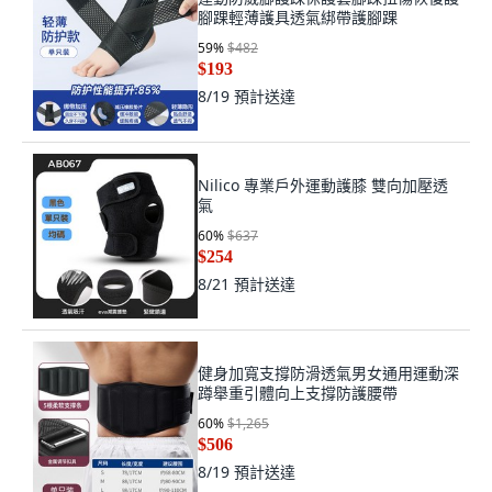
腳踝輕薄護具透氣綁帶護腳踝
59
%
$482
$193
8/19
預計送達
Nilico 專業戶外運動護膝 雙向加壓透
氣
60
%
$637
$254
8/21
預計送達
健身加寬支撐防滑透氣男女通用運動深
蹲舉重引體向上支撐防護腰帶
60
%
$1,265
$506
8/19
預計送達