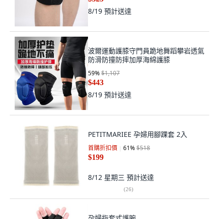
8/19
預計送達
波爾運動護膝守門員跪地舞蹈攀岩透氣
防滑防撞防摔加厚海綿護膝
59
%
$1,107
$443
8/19
預計送達
PETITMARIEE 孕婦用腳踝套 2入
首購折扣價
61
%
$518
$199
8/12 星期三
預計送達
(
26
)
孕婦指套式護腕