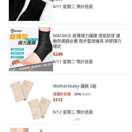
8/11 星期二
預計送達
MACMUS 超薄彈力護踝 透氣耐穿 運
動防崴腳必備 跑步籃球護具 矽膠彈力
穩定
$249
8/11 星期二
預計送達
Mothersbaby 護腕 2組
首購折扣價
49
%
$305
$153
8/12 星期三
預計送達
(
24
)