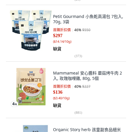
Petit Gourmand 小魚乾高湯包 7包入,
70g, 3袋
首購折扣價
46
%
$550
$297
(
$14.14/10g
)
缺貨
(
373
)
Mammameal 安心醬料 蘑菇烤牛肉 2
入, 玫瑰咖哩雞, 80g, 5個
首購折扣價
40
%
$227
$136
(
$3.40/10g
)
缺貨
(
881
)
Organic Story herb 孩童副食品細米