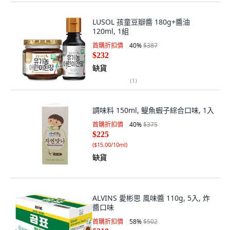
LUSOL 孩童豆瓣醬 180g+醬油
120ml, 1組
首購折扣價
40
%
$387
$232
缺貨
(
1
)
調味料 150ml, 鳀魚蝦子綜合口味, 1入
首購折扣價
40
%
$375
$225
(
$15.00/10ml
)
缺貨
ALVINS 愛彬思 風味醬 110g, 5入, 炸
醬口味
首購折扣價
58
%
$502