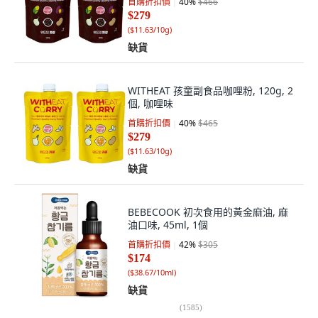
首購折扣價
40
%
$466
$279
(
$11.63/10g
)
缺貨
WITHEAT 孩童副食品咖哩粉, 120g, 2
個, 咖哩味
首購折扣價
40
%
$465
$279
(
$11.63/10g
)
缺貨
BEBECOOK 初次食用的黃金麻油, 麻
油口味, 45ml, 1個
首購折扣價
42
%
$305
$174
(
$38.67/10ml
)
缺貨
(
1585
)