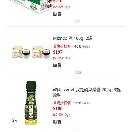
$210
(
$3.82/10g
)
缺貨
(
28
)
Miznco 鹽 100g, 2罐
首購折扣價
40
%
$329
$197
(
$9.85/10g
)
缺貨
(
609
)
韓國 ivenet 我是醃菜醋醬 205g, 3瓶,
原味
首購折扣價
56
%
$416
$180
(
$2.93/10g
)
缺貨
(
8
)