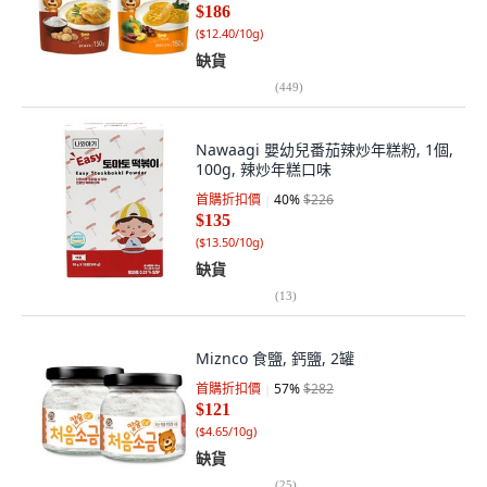
$186
(
$12.40/10g
)
缺貨
(
449
)
Nawaagi 嬰幼兒番茄辣炒年糕粉, 1個,
100g, 辣炒年糕口味
首購折扣價
40
%
$226
$135
(
$13.50/10g
)
缺貨
(
13
)
Miznco 食鹽, 鈣鹽, 2罐
首購折扣價
57
%
$282
$121
(
$4.65/10g
)
缺貨
(
25
)