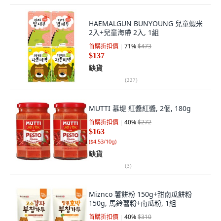
HAEMALGUN BUNYOUNG 兒童蝦米
2入+兒童海帶 2入, 1組
首購折扣價
71
%
$473
$137
缺貨
(
227
)
MUTTI 慕堤 紅醬紅醬, 2個, 180g
首購折扣價
40
%
$272
$163
(
$4.53/10g
)
缺貨
(
3
)
Miznco 薯餅粉 150g+甜南瓜餅粉
150g, 馬鈴薯粉+南瓜粉, 1組
首購折扣價
40
%
$310