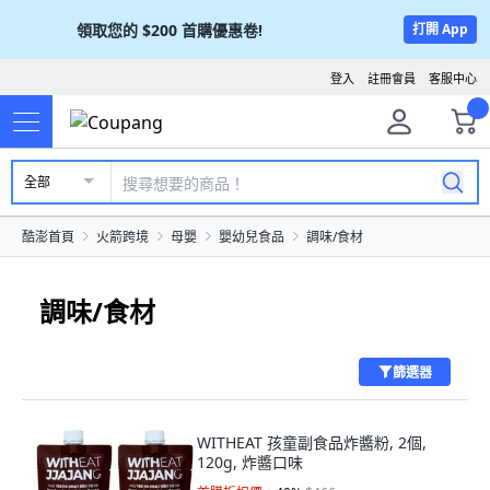
領取您的
$200
首購優惠卷!
打開 App
登入
註冊會員
客服中心
全部
酷澎首頁
火箭跨境
母嬰
嬰幼兒食品
調味/食材
調味/食材
篩選器
WITHEAT 孩童副食品炸醬粉, 2個,
120g, 炸醬口味