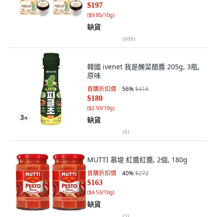
$197
(
$9.85/10g
)
缺貨
(
609
)
韓國 ivenet 我是醃菜醋醬 205g, 3瓶,
原味
首購折扣價
56
%
$416
$180
(
$2.93/10g
)
缺貨
(
8
)
MUTTI 慕堤 紅醬紅醬, 2個, 180g
首購折扣價
40
%
$272
$163
(
$4.53/10g
)
缺貨
(
3
)