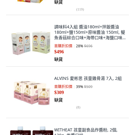
缺貨
(
119
)
調味料4入組 醬油180ml+拌飯醬油
180ml+鹽150ml+原味醬油 150ml, 鳀
魚香菇綜合口味+海帶口味+海鹽口味
+鳀魚蝦綜合口味, 1組
首購折扣價
28
%
$696
$496
缺貨
ALVINS 愛彬思 孩童雞骨湯 7入, 2組
首購折扣價
39
%
$509
$309
缺貨
(
8
)
WITHEAT 孩童副食品炸醬粉, 2個,