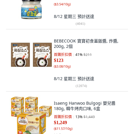
(
$3.54/10g
)
8/12 星期三
預計送達
(
4041
)
BEBECOOK 寶寶初食蓋飯醬, 炸醬,
200g, 2個
首購折扣價
41
%
$211
$123
(
$3.08/10g
)
8/12 星期三
預計送達
(
12074
)
Isaeng Hanwoo Bulgogi 嬰兒醬
180g, 韓牛烤肉口味, 6盒
首購折扣價
13
%
$1,449
$1,249
(
$11.57/10g
)