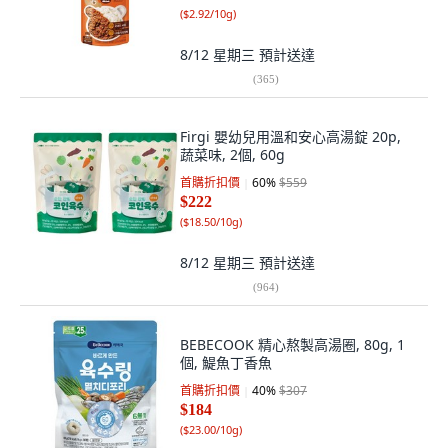
(
$2.92/10g
)
8/12 星期三
預計送達
(
365
)
Firgi 嬰幼兒用溫和安心高湯錠 20p,
蔬菜味, 2個, 60g
首購折扣價
60
%
$559
$222
(
$18.50/10g
)
8/12 星期三
預計送達
(
964
)
BEBECOOK 精心熬製高湯圈, 80g, 1
個, 鯷魚丁香魚
首購折扣價
40
%
$307
$184
(
$23.00/10g
)