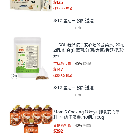
$426
(
$35.50/10g
)
8/12 星期三
預計送達
(
14
)
LUSOL 我們孩子安心喝的蔬菜水, 20g,
2個, 綜合(白蘿蔔/洋蔥/大蔥/香菇/秀珍
菇)
首購折扣價
40
%
$246
$147
(
$36.75/10g
)
8/12 星期三
預計送達
(
19
)
Mom'S Cooking Ikkoya 即食安心醬
料, 牛肉千層醬, 10個, 100g
首購折扣價
40
%
$488
$292