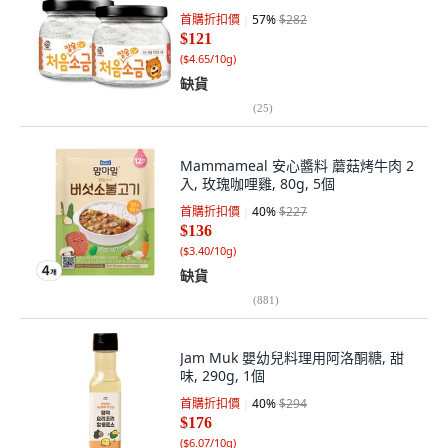
首購折扣價
57
%
$282
$121
(
$4.65/10g
)
缺貨
(
25
)
Mammameal 安心醬料 蘑菇烤牛肉 2
入, 玫瑰咖哩雞, 80g, 5個
首購折扣價
40
%
$227
$136
(
$3.40/10g
)
缺貨
(
881
)
Jam Muk 嬰幼兒料理用阿洛酮糖, 甜
味, 290g, 1個
首購折扣價
40
%
$294
$176
(
$6.07/10g
)