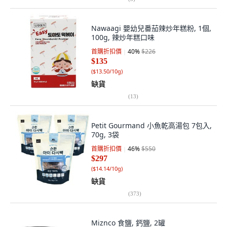
Nawaagi 嬰幼兒番茄辣炒年糕粉, 1個,
100g, 辣炒年糕口味
首購折扣價
40
%
$226
$135
(
$13.50/10g
)
缺貨
(
13
)
Petit Gourmand 小魚乾高湯包 7包入,
70g, 3袋
首購折扣價
46
%
$550
$297
(
$14.14/10g
)
缺貨
(
373
)
Miznco 食鹽, 鈣鹽, 2罐