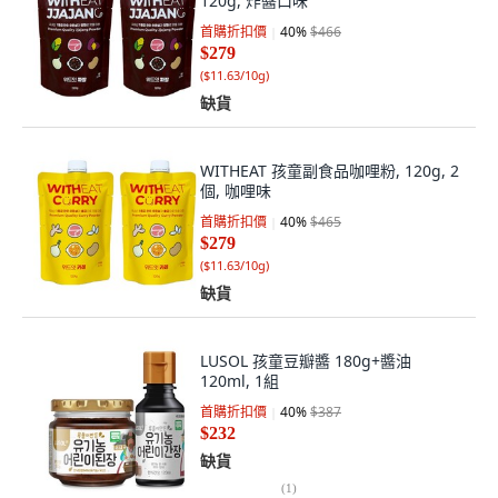
120g, 炸醬口味
首購折扣價
40
%
$466
$279
(
$11.63/10g
)
缺貨
WITHEAT 孩童副食品咖哩粉, 120g, 2
個, 咖哩味
首購折扣價
40
%
$465
$279
(
$11.63/10g
)
缺貨
LUSOL 孩童豆瓣醬 180g+醬油
120ml, 1組
首購折扣價
40
%
$387
$232
缺貨
(
1
)