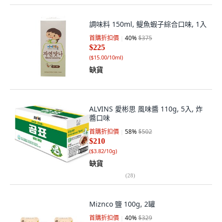
調味料 150ml, 鳀魚蝦子綜合口味, 1入
首購折扣價
40
%
$375
$225
(
$15.00/10ml
)
缺貨
ALVINS 愛彬思 風味醬 110g, 5入, 炸
醬口味
首購折扣價
58
%
$502
$210
(
$3.82/10g
)
缺貨
(
28
)
Miznco 鹽 100g, 2罐
首購折扣價
40
%
$329