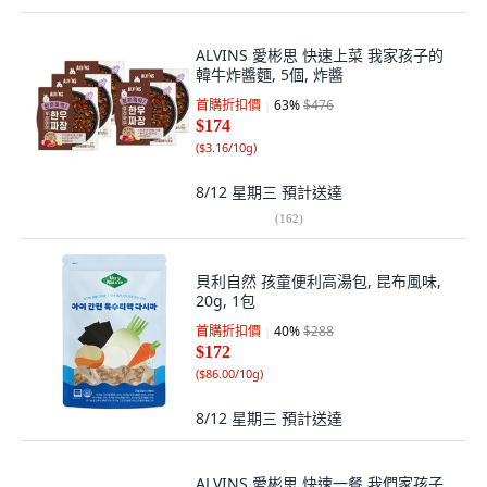
ALVINS 愛彬思 快速上菜 我家孩子的
韓牛炸醬麵, 5個, 炸醬
首購折扣價
63
%
$476
$174
(
$3.16/10g
)
8/12 星期三
預計送達
(
162
)
貝利自然 孩童便利高湯包, 昆布風味,
20g, 1包
首購折扣價
40
%
$288
$172
(
$86.00/10g
)
8/12 星期三
預計送達
ALVINS 愛彬思 快速一餐 我們家孩子