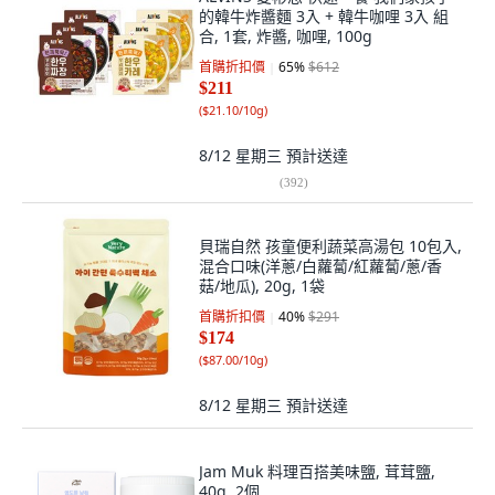
的韓牛炸醬麵 3入 + 韓牛咖哩 3入 組
合, 1套, 炸醬, 咖哩, 100g
首購折扣價
65
%
$612
$211
(
$21.10/10g
)
8/12 星期三
預計送達
(
392
)
貝瑞自然 孩童便利蔬菜高湯包 10包入,
混合口味(洋蔥/白蘿蔔/紅蘿蔔/蔥/香
菇/地瓜), 20g, 1袋
首購折扣價
40
%
$291
$174
(
$87.00/10g
)
8/12 星期三
預計送達
Jam Muk 料理百搭美味鹽, 茸茸鹽,
40g, 2個