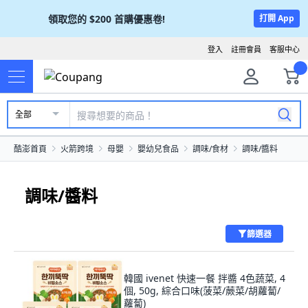
領取您的
$200
首購優惠卷!
打開 App
登入
註冊會員
客服中心
全部
酷澎首頁
火箭跨境
母嬰
嬰幼兒食品
調味/食材
調味/醬料
調味/醬料
篩選器
韓國 ivenet 快速一餐 拌醬 4色蔬菜, 4
個, 50g, 綜合口味(菠菜/蕨菜/胡蘿蔔/
蘿蔔)