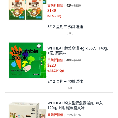
首購折扣價
42
%
$226
$130
(
$6.50/10g
)
8/12 星期三
預計送達
(
683
)
WITHEAT 蔬菜高湯 4g x 35入, 140g,
1個, 蔬菜味
首購折扣價
40
%
$372
$223
(
$15.93/10g
)
8/12 星期三
預計送達
(
42
)
WITHEAT 粉末型鰹魚露湯底 30入,
120g, 1個, 鰹魚露風味
首購折扣價
31
%
$626