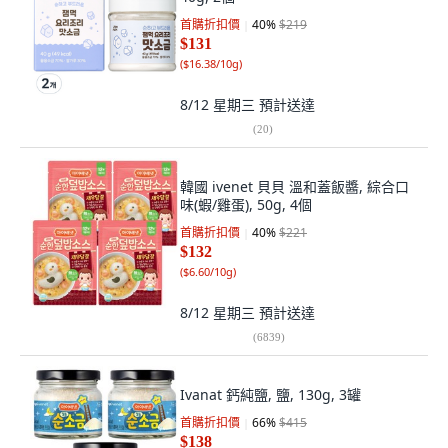
首購折扣價
40
%
$219
$131
(
$16.38/10g
)
8/12 星期三
預計送達
(
20
)
韓國 ivenet 貝貝 溫和蓋飯醬, 綜合口
味(蝦/雞蛋), 50g, 4個
首購折扣價
40
%
$221
$132
(
$6.60/10g
)
8/12 星期三
預計送達
(
6839
)
Ivanat 鈣純鹽, 鹽, 130g, 3罐
首購折扣價
66
%
$415
$138