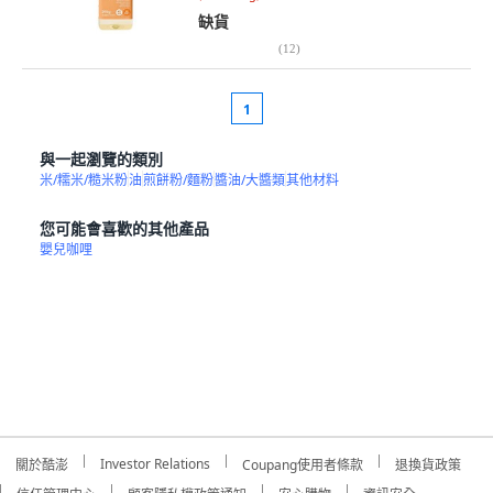
缺貨
(
12
)
1
與一起瀏覽的類別
米/糯米/糙米粉
油
煎餅粉/麵粉
醬油/大醬類
其他材料
您可能會喜歡的其他產品
嬰兒咖哩
Investor Relations
關於酷澎
Coupang使用者條款
退換貨政策