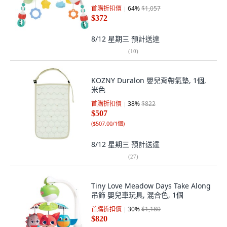
套
首購折扣價
64
%
$1,057
$372
8/12 星期三
預計送達
(
10
)
KOZNY Duralon 嬰兒背帶氣墊, 1個,
米色
首購折扣價
38
%
$822
$507
(
$507.00/1個
)
8/12 星期三
預計送達
(
27
)
Tiny Love Meadow Days Take Along
吊飾 嬰兒車玩具, 混合色, 1個
首購折扣價
30
%
$1,180
$820