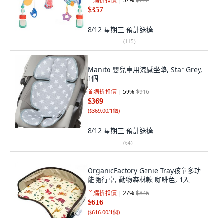
首購折扣價
52
%
$752
$357
8/12 星期三
預計送達
(
115
)
Manito 嬰兒車用涼感坐墊, Star Grey,
1個
首購折扣價
59
%
$916
$369
(
$369.00/1個
)
8/12 星期三
預計送達
(
64
)
OrganicFactory Genie Tray孩童多功
能隨行桌, 動物森林款 咖啡色, 1入
首購折扣價
27
%
$846
$616
(
$616.00/1個
)