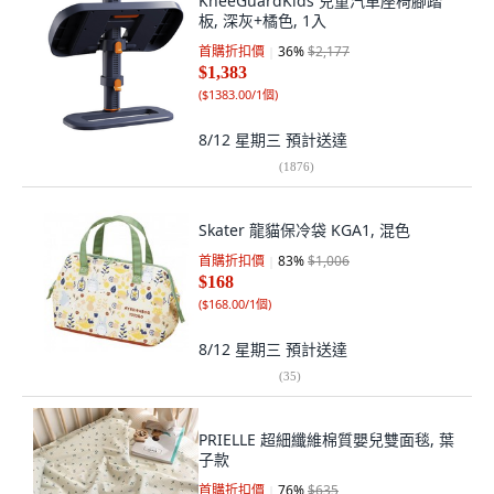
KneeGuardKids 兒童汽車座椅腳踏
板, 深灰+橘色, 1入
首購折扣價
36
%
$2,177
$1,383
(
$1383.00/1個
)
8/12 星期三
預計送達
(
1876
)
Skater 龍貓保冷袋 KGA1, 混色
首購折扣價
83
%
$1,006
$168
(
$168.00/1個
)
8/12 星期三
預計送達
(
35
)
PRIELLE 超細纖維棉質嬰兒雙面毯, 葉
子款
首購折扣價
76
%
$635