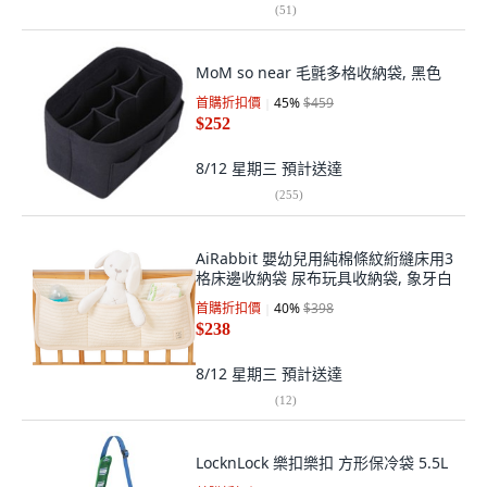
(
51
)
MoM so near 毛氈多格收納袋, 黑色
首購折扣價
45
%
$459
$252
8/12 星期三
預計送達
(
255
)
AiRabbit 嬰幼兒用純棉條紋絎縫床用3
格床邊收納袋 尿布玩具收納袋, 象牙白
首購折扣價
40
%
$398
$238
8/12 星期三
預計送達
(
12
)
LocknLock 樂扣樂扣 方形保冷袋 5.5L