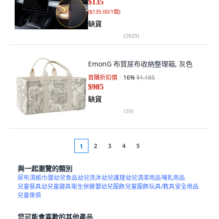
$135
(
$135.00/1個
)
缺貨
(
2629
)
EmonG 布質尿布收納整理箱, 灰色
首購折扣價
16
%
$1,185
$985
缺貨
(
10
)
2
3
4
5
1
與一起瀏覽的類別
尿布
濕紙巾
嬰幼兒食品
幼兒洗沐
幼兒護理
幼兒清潔用品
哺乳用品
兒童餐具
幼兒童寢具
衛生保健
嬰幼兒服飾
兒童服飾
玩具/教具
安全用品
兒童傢俱
您可能會喜歡的其他產品