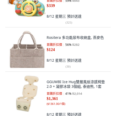
首購折扣價
59
%
$843
$339
8/12 星期三
預計送達
(
325
)
Rositera 多功能尿布收納盒, 燕麥色
首購折扣價
56
%
$282
$124
8/12 星期三
預計送達
(
30
)
GGUMBI Ice Hug雙層風扇涼感椅墊
2.0 + 凝膠冰袋 3個組, 泰迪熊, 1套
首購折扣價
41
%
$2,314
$1,361
(
$1361.00/1個
)
8/12 星期三
預計送達