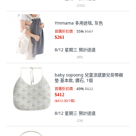
(
252
)
Ymmama 多用途毯, 灰色
首購折扣價
55
%
$587
$261
8/12 星期三
預計送達
(
89
)
baby sopoong 兒童涼感嬰兒背帶襯
墊 基本款, 鑽石, 1個
首購折扣價
49
%
$822
$412
(
$412.00/1個
)
8/12 星期三
預計送達
(
24
)