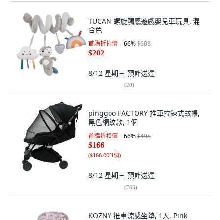
TUCAN 螺旋觸感遊戲嬰兒車玩具, 混
合色
首購折扣價
66
%
$608
$202
8/12 星期三
預計送達
(
20
)
pinggoo FACTORY 推車拉鍊式蚊帳,
黑色網紋款, 1個
首購折扣價
66
%
$495
$166
(
$166.00/1個
)
8/12 星期三
預計送達
(
763
)
KOZNY 推車涼感坐墊, 1入, Pink