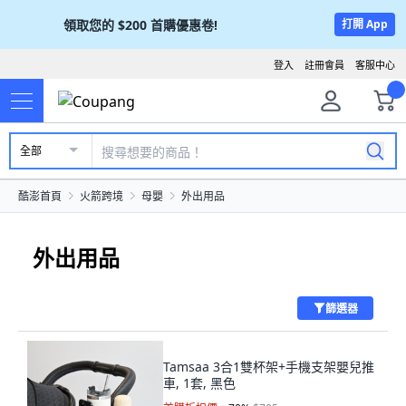
領取您的
$200
首購優惠卷!
打開 App
登入
註冊會員
客服中心
全部
酷澎首頁
火箭跨境
母嬰
外出用品
外出用品
篩選器
Tamsaa 3合1雙杯架+手機支架嬰兒推
車, 1套, 黑色