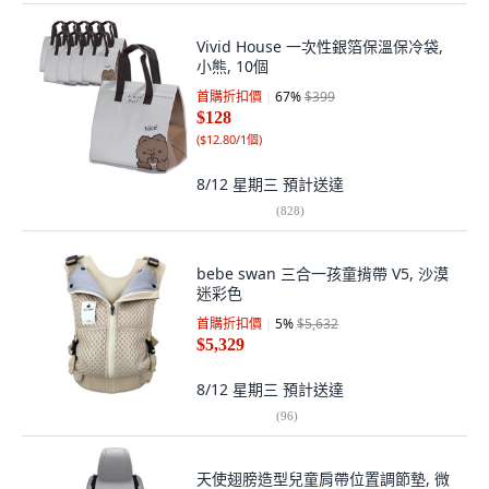
Vivid House 一次性銀箔保溫保冷袋,
小熊, 10個
首購折扣價
67
%
$399
$128
(
$12.80/1個
)
8/12 星期三
預計送達
(
828
)
bebe swan 三合一孩童揹帶 V5, 沙漠
迷彩色
首購折扣價
5
%
$5,632
$5,329
8/12 星期三
預計送達
(
96
)
天使翅膀造型兒童肩帶位置調節墊, 微