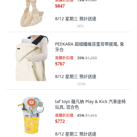
首購折扣價
19
%
$1,047
$847
8/12 星期三
預計送達
(
65
)
PEEKARA 超細纖維孩童背帶披風, 象
牙白
首購折扣價
39
%
$1,259
$767
8/12 星期三
預計送達
(
224
)
taf toys 薩凡納 Play & Kick 汽車座椅
玩具, 混合色
首購折扣價
45
%
$1,415
$772
8/12 星期三
預計送達