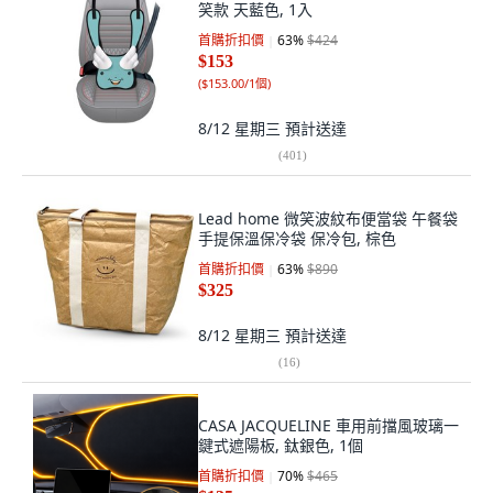
笑款 天藍色, 1入
首購折扣價
63
%
$424
$153
(
$153.00/1個
)
8/12 星期三
預計送達
(
401
)
Lead home 微笑波紋布便當袋 午餐袋
手提保溫保冷袋 保冷包, 棕色
首購折扣價
63
%
$890
$325
8/12 星期三
預計送達
(
16
)
CASA JACQUELINE 車用前擋風玻璃一
鍵式遮陽板, 鈦銀色, 1個
首購折扣價
70
%
$465