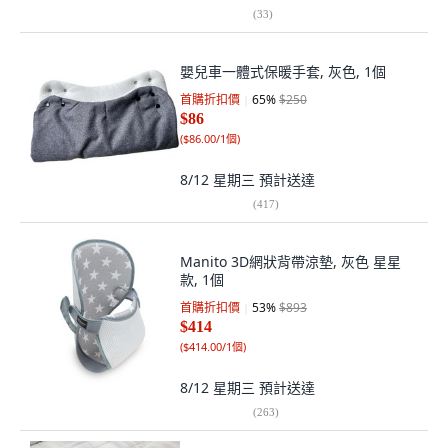
(
33
)
嬰兒車一體式保暖手套, 灰色, 1個
首購折扣價
65
%
$250
$86
(
$86.00/1個
)
8/12 星期三
預計送達
(
417
)
Manito 3D網狀背帶涼墊, 灰色 星星
款, 1個
首購折扣價
53
%
$893
$414
(
$414.00/1個
)
8/12 星期三
預計送達
(
263
)