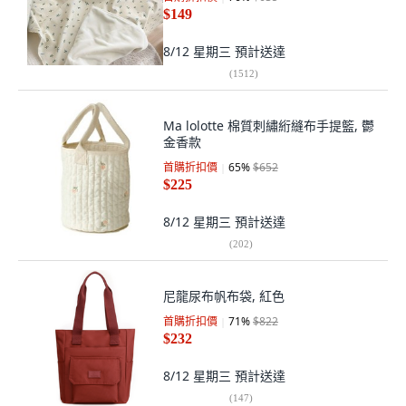
$149
8/12 星期三
預計送達
(
1512
)
Ma lolotte 棉質刺繡絎縫布手提籃, 鬱
金香款
首購折扣價
65
%
$652
$225
8/12 星期三
預計送達
(
202
)
尼龍尿布帆布袋, 紅色
首購折扣價
71
%
$822
$232
8/12 星期三
預計送達
(
147
)