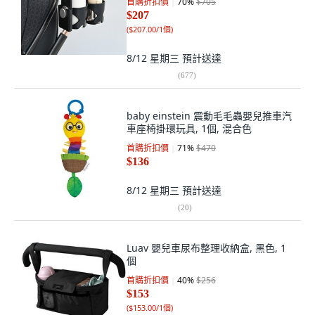
首購折扣價
70
%
$705
$207
(
$207.00/1個
)
8/12 星期三
預計送達
(
677
)
baby einstein 震動毛毛蟲嬰兒推車汽
車座椅掛環玩具, 1個, 混合色
首購折扣價
71
%
$470
$136
8/12 星期三
預計送達
(
20
)
Luav 嬰兒車尿布整理收納盒, 黑色, 1
個
首購折扣價
40
%
$256
$153
(
$153.00/1個
)