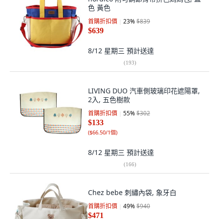
色 黃色
首購折扣價
23
%
$839
$639
8/12 星期三
預計送達
(
193
)
LIVING DUO 汽車側玻璃印花遮陽罩,
2入, 五色樹款
首購折扣價
55
%
$302
$133
(
$66.50/1個
)
8/12 星期三
預計送達
(
166
)
Chez bebe 刺繡內袋, 象牙白
首購折扣價
49
%
$940
$471