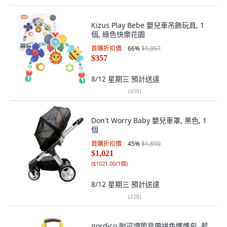
Kizus Play Bebe 嬰兒車吊飾玩具, 1
個, 綠色快樂花園
首購折扣價
66
%
$1,057
$357
8/12 星期三
預計送達
(
650
)
Don't Worry Baby 嬰兒車罩, 黑色, 1
個
首購折扣價
45
%
$1,890
$1,021
(
$1021.00/1個
)
8/12 星期三
預計送達
(
128
)
nordico 附可調節背帶拼色媽媽包, 藍