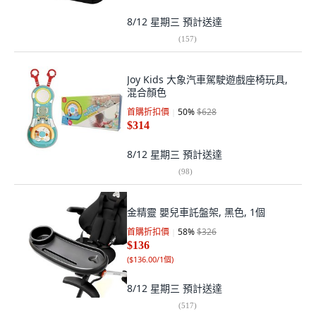
8/12 星期三
預計送達
(
157
)
Joy Kids 大象汽車駕駛遊戲座椅玩具,
混合顏色
首購折扣價
50
%
$628
$314
8/12 星期三
預計送達
(
98
)
金精靈 嬰兒車託盤架, 黑色, 1個
首購折扣價
58
%
$326
$136
(
$136.00/1個
)
8/12 星期三
預計送達
(
517
)