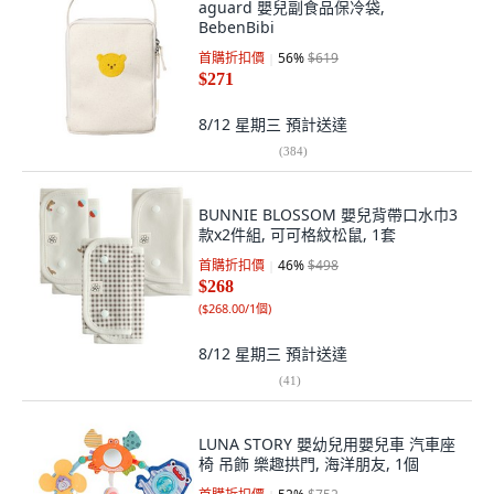
aguard 嬰兒副食品保冷袋,
BebenBibi
首購折扣價
56
%
$619
$271
8/12 星期三
預計送達
(
384
)
BUNNIE BLOSSOM 嬰兒背帶口水巾3
款x2件組, 可可格紋松鼠, 1套
首購折扣價
46
%
$498
$268
(
$268.00/1個
)
8/12 星期三
預計送達
(
41
)
LUNA STORY 嬰幼兒用嬰兒車 汽車座
椅 吊飾 樂趣拱門, 海洋朋友, 1個