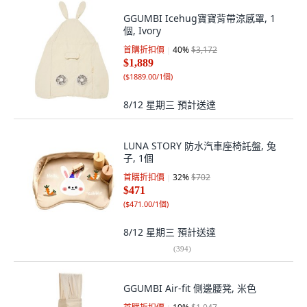
GGUMBI Icehug寶寶背帶涼感罩, 1
個, Ivory
首購折扣價
40
%
$3,172
$1,889
(
$1889.00/1個
)
8/12 星期三
預計送達
LUNA STORY 防水汽車座椅託盤, 兔
子, 1個
首購折扣價
32
%
$702
$471
(
$471.00/1個
)
8/12 星期三
預計送達
(
394
)
GGUMBI Air-fit 側邊腰凳, 米色