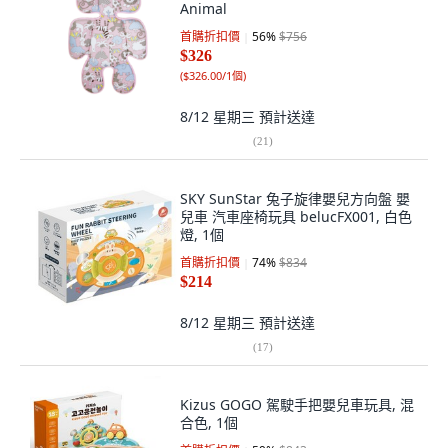
Animal
首購折扣價
56
%
$756
$326
(
$326.00/1個
)
8/12 星期三
預計送達
(
21
)
SKY SunStar 兔子旋律嬰兒方向盤 嬰
兒車 汽車座椅玩具 belucFX001, 白色
燈, 1個
首購折扣價
74
%
$834
$214
8/12 星期三
預計送達
(
17
)
Kizus GOGO 駕駛手把嬰兒車玩具, 混
合色, 1個