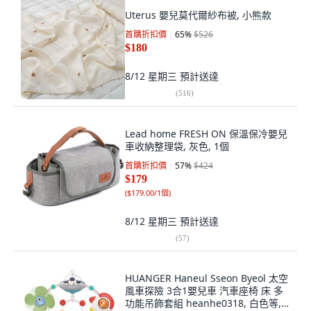
Uterus 嬰兒莫代爾紗布被, 小熊款
首購折扣價
65
%
$526
$180
8/12 星期三
預計送達
(
516
)
Lead home FRESH ON 保溫保冷嬰兒
車收納整理袋, 灰色, 1個
首購折扣價
57
%
$424
$179
(
$179.00/1個
)
8/12 星期三
預計送達
(
57
)
HUANGER Haneul Sseon Byeol 太空
風車探險 3合1嬰兒車 汽車座椅 床 多
功能吊飾套組 heanhe0318, 白色等, 1