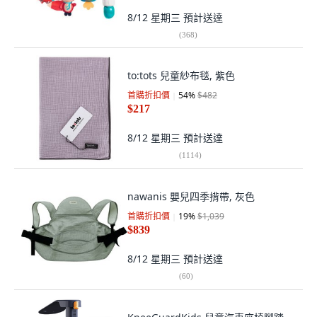
8/12 星期三
預計送達
(
368
)
to:tots 兒童紗布毯, 紫色
首購折扣價
54
%
$482
$217
8/12 星期三
預計送達
(
1114
)
nawanis 嬰兒四季揹帶, 灰色
首購折扣價
19
%
$1,039
$839
8/12 星期三
預計送達
(
60
)