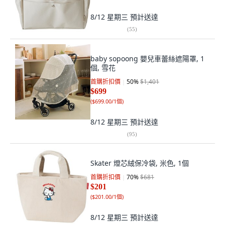
8/12 星期三
預計送達
(
55
)
baby sopoong 嬰兒車蕾絲遮陽罩, 1
個, 雪花
首購折扣價
50
%
$1,401
$699
(
$699.00/1個
)
8/12 星期三
預計送達
(
95
)
Skater 燈芯絨保冷袋, 米色, 1個
首購折扣價
70
%
$681
$201
(
$201.00/1個
)
8/12 星期三
預計送達