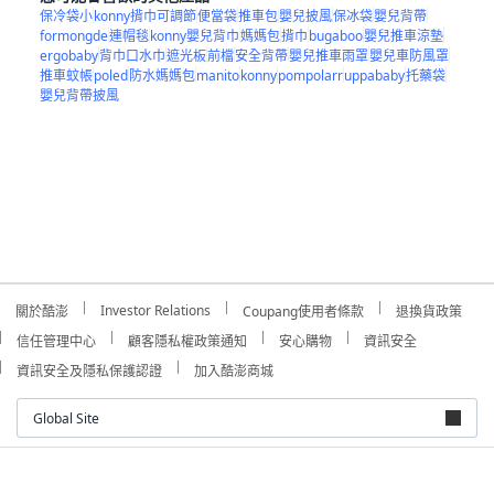
保冷袋小
konny揹巾可調節
便當袋
推車包
嬰兒披風
保冰袋
嬰兒背帶
formongde
連帽毯
konny嬰兒背巾
媽媽包
揹巾
bugaboo
嬰兒推車涼墊
ergobaby
背巾口水巾
遮光板
前檔
安全背帶
嬰兒推車雨罩
嬰兒車防風罩
推車蚊帳
poled
防水媽媽包
manito
konny
pompolarr
uppababy
托藥袋
嬰兒背帶披風
Investor Relations
關於酷澎
Coupang使用者條款
退換貨政策
信任管理中心
顧客隱私權政策通知
安心購物
資訊安全
資訊安全及隱私保護認證
加入酷澎商城
Global Site