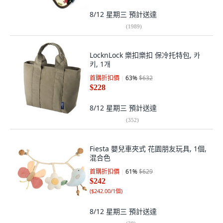
8/12 星期三
預計送達
(
1989
)
LocknLock 樂扣樂扣 保冷托特包, 카
키, 1개
首購折扣價
63
%
$632
$228
8/12 星期三
預計送達
(
352
)
Fiesta 嬰兒車夾式 花園朋友玩具, 1個,
混合色
首購折扣價
61
%
$629
$242
(
$242.00/1個
)
8/12 星期三
預計送達