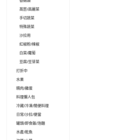
香菇類
萵苣/高麗菜
手切蔬菜
特殊蔬菜
沙拉用
紅椒粉/辣椒
白菜/蘿蔔
豆腐/豆芽菜
打折中
水果
精肉/雞蛋
料理懶人包
冷藏/冷凍/簡便料理
日常/沙拉/便當
罐頭/即食飯/泡麵
水產/乾魚