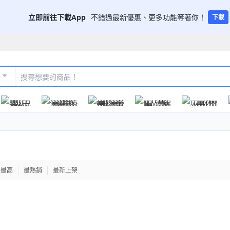
立即前往下載App
不錯過最新優惠、更多功能等著你！
下載
嬰幼兒
保健醫療
美妝保養
個人清潔
玩具休閒
格最高
最熱銷
最新上架