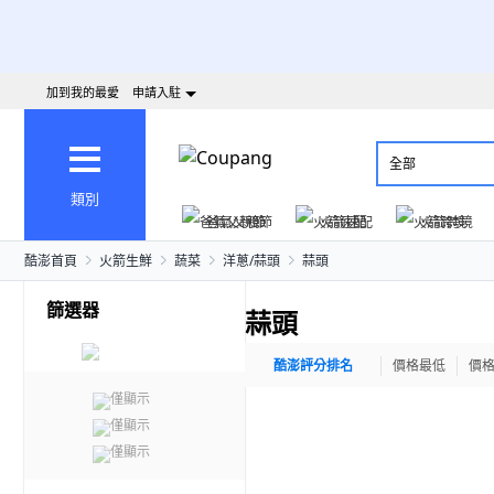
加到我的最愛
申請入駐
全部
類別
爸氣父親節
火箭速配
火箭跨境
酷澎首頁
火箭生鮮
蔬菜
洋蔥/蒜頭
蒜頭
篩選器
蒜頭
酷澎評分排名
價格最低
價
僅顯示
僅顯示
僅顯示