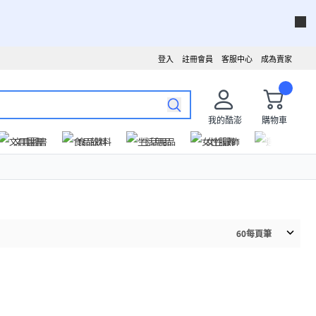
登入
註冊會員
客服中心
成為賣家
我的酷澎
購物車
文具圖書
食品飲料
生活用品
女性服飾
運動戶外
60
每頁筆