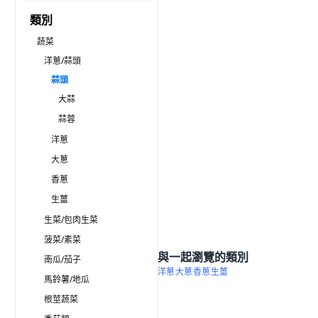
類別
蔬菜
洋蔥/蒜頭
蒜頭
大蒜
蒜蓉
洋蔥
大蔥
香蔥
生薑
生菜/包肉生菜
菠菜/素菜
與一起瀏覽的類別
南瓜/茄子
洋蔥
大蔥
香蔥
生薑
馬鈴薯/地瓜
根莖蔬菜