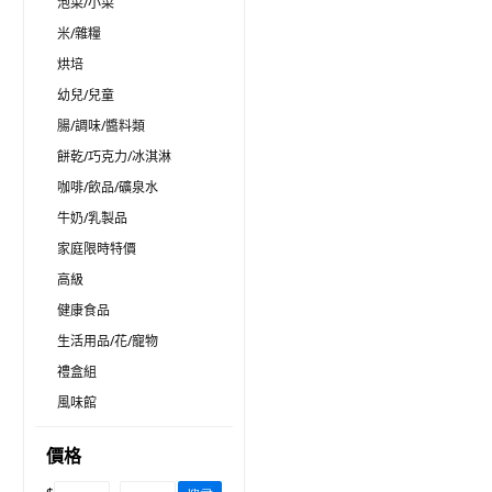
泡菜/小菜
米/雜糧
烘培
幼兒/兒童
腸/調味/醬料類
餅乾/巧克力/冰淇淋
咖啡/飲品/礦泉水
牛奶/乳製品
家庭限時特價
高級
健康食品
生活用品/花/寵物
禮盒組
風味館
價格