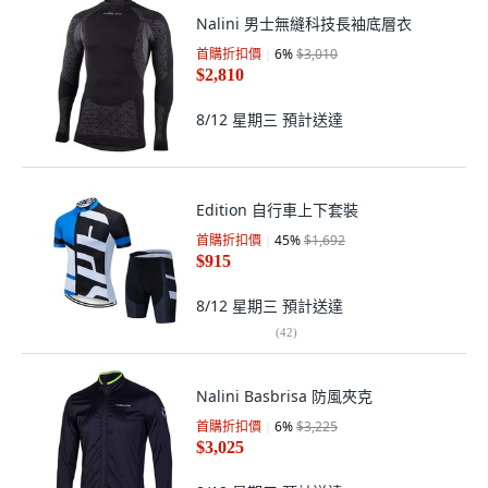
Nalini 男士無縫科技長袖底層衣
首購折扣價
6
%
$3,010
$2,810
8/12 星期三
預計送達
Edition 自行車上下套裝
首購折扣價
45
%
$1,692
$915
8/12 星期三
預計送達
(
42
)
Nalini Basbrisa 防風夾克
首購折扣價
6
%
$3,225
$3,025