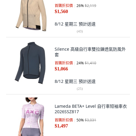
首購折扣價
26
%
$2,119
$1,560
8/12 星期三
預計送達
(
43
)
Silence 高級自行車雙拉鍊透氣防風外
套
首購折扣價
24
%
$1,410
$1,066
8/12 星期三
預計送達
(
25
)
Lameda BETA+ Level 自行車短袖車衣
2026SSZ817
首購折扣價
50
%
$3,031
$1,497