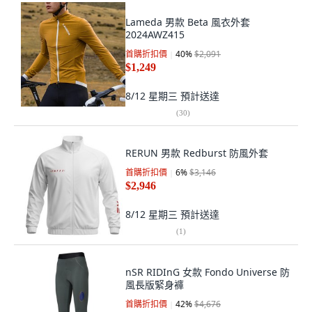
Lameda 男款 Beta 風衣外套
2024AWZ415
首購折扣價
40
%
$2,091
$1,249
8/12 星期三
預計送達
(
30
)
RERUN 男款 Redburst 防風外套
首購折扣價
6
%
$3,146
$2,946
8/12 星期三
預計送達
(
1
)
nSR RIDInG 女款 Fondo Universe 防
風長版緊身褲
首購折扣價
42
%
$4,676