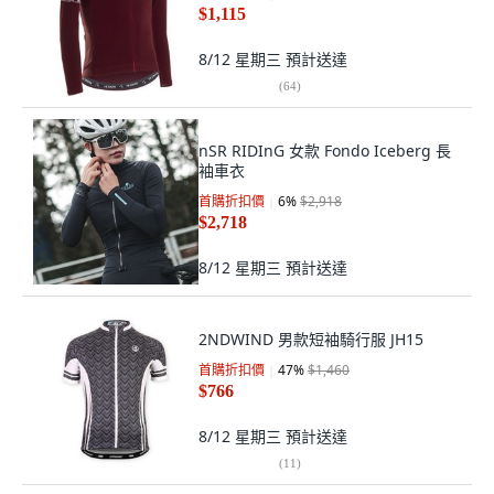
$1,115
8/12 星期三
預計送達
(
64
)
nSR RIDInG 女款 Fondo Iceberg 長
袖車衣
首購折扣價
6
%
$2,918
$2,718
8/12 星期三
預計送達
2NDWIND 男款短袖騎行服 JH15
首購折扣價
47
%
$1,460
$766
8/12 星期三
預計送達
(
11
)