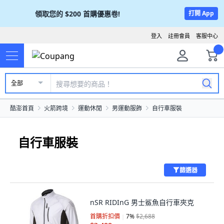
領取您的
$200
首購優惠卷!
打開 App
登入
註冊會員
客服中心
全部
酷澎首頁
火箭跨境
運動休閒
男運動服飾
自行車服裝
自行車服裝
篩選器
nSR RIDInG 男士鯊魚自行車夾克
首購折扣價
7
%
$2,688