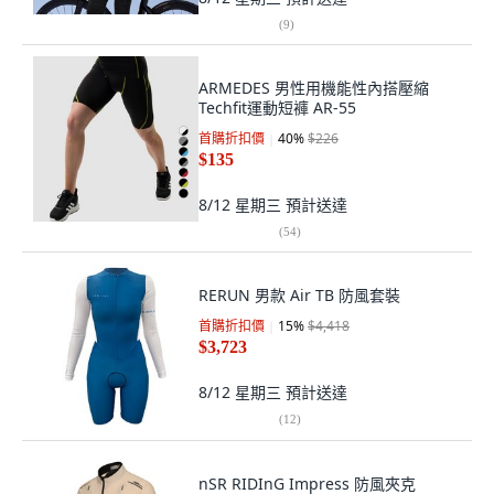
(
9
)
ARMEDES 男性用機能性內搭壓縮
Techfit運動短褲 AR-55
首購折扣價
40
%
$226
$135
8/12 星期三
預計送達
(
54
)
RERUN 男款 Air TB 防風套裝
首購折扣價
15
%
$4,418
$3,723
8/12 星期三
預計送達
(
12
)
nSR RIDInG Impress 防風夾克