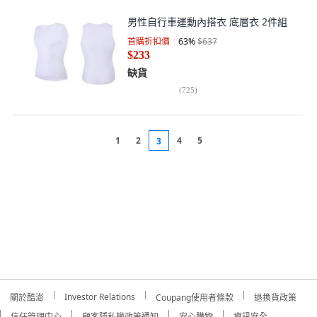
男性自行車運動內搭衣 底層衣 2件組
首購折扣價
63
%
$637
$233
缺貨
(
725
)
1
2
4
5
3
Investor Relations
關於酷澎
Coupang使用者條款
退換貨政策
信任管理中心
顧客隱私權政策通知
安心購物
資訊安全