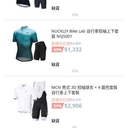
缺貨
(
23
)
NUCKLIY Bike Lab 自行車短袖上下套
裝 NSJS001
首購折扣價
$2,084
$1,232
40
%
缺貨
(
55
)
MCN 男式 3D 短袖球衣 + 4 圍兜套裝
自行車上下套裝
首購折扣價
$4,256
$2,906
31
%
缺貨
(
3
)