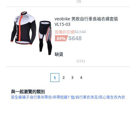
(
3
)
veobike 男款自行車長袖衣褲套裝
VL15-03
首購折扣價
$2,140
$648
69
%
缺貨
(
111
)
2
3
4
1
與一起瀏覽的類別
安全褲
褲子
自行車吊帶衣/吊帶短褲
T 恤/自行車衣
夾克/背心
衛生衣
內衣