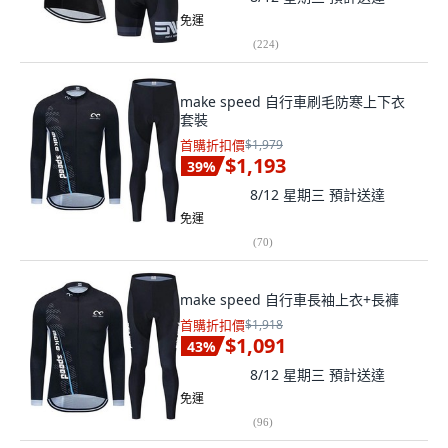
免運
(
224
)
make speed 自行車刷毛防寒上下衣
套裝
首購折扣價
$1,979
$1,193
39
%
8/12 星期三
預計送達
免運
(
70
)
make speed 自行車長袖上衣+長褲
首購折扣價
$1,918
$1,091
43
%
8/12 星期三
預計送達
免運
(
96
)