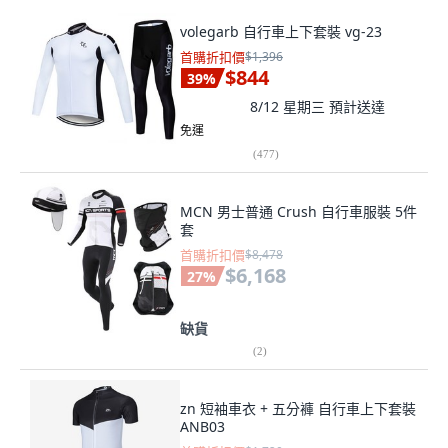
volegarb 自行車上下套裝 vg-23
首購折扣價
$1,396
$844
39
%
8/12 星期三
預計送達
免運
(
477
)
MCN 男士普通 Crush 自行車服裝 5件
套
首購折扣價
$8,478
$6,168
27
%
缺貨
(
2
)
zn 短袖車衣 + 五分褲 自行車上下套裝
ANB03