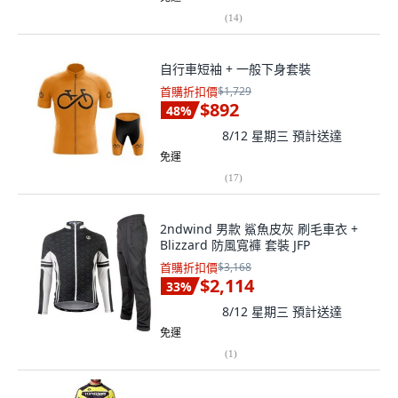
(
14
)
自行車短袖 + 一般下身套裝
首購折扣價
$1,729
$892
48
%
8/12 星期三
預計送達
免運
(
17
)
2ndwind 男款 鯊魚皮灰 刷毛車衣 +
Blizzard 防風寬褲 套裝 JFP
首購折扣價
$3,168
$2,114
33
%
8/12 星期三
預計送達
免運
(
1
)