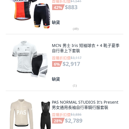
首購折扣價
$1,541
$883
42
%
缺貨
(
49
)
MCN 男士 Iris 短袖球衣 + 4 靴子夏季
自行車上下套裝
首購折扣價
$3,117
$2,917
6
%
缺貨
(
1
)
PAS NORMAL STUDIOS It's Present
男女通用長袖自行車騎行服套裝
首購折扣價
$3,886
$2,789
28
%