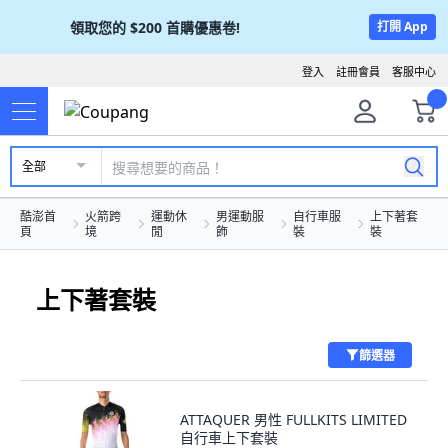
領取您的
$200
首購優惠卷!
打開 App
登入
註冊會員
客服中心
全部
酷澎首
火箭跨
運動休
男運動服
自行車服
上下著套
頁
境
閒
飾
裝
裝
上下著套裝
篩選器
ATTAQUER 男性 FULLKITS LIMITED
自行車上下套裝