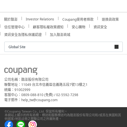
Investor Relations
關於酷澎
Coupang使用者條款
退換貨政策
信任管理中心
顧客隱私權政策通知
安心購物
資訊安全
資訊安全及隱私保護認證
加入酷澎商城
Global Site
公司名稱：酷澎股份有限公司
聯繫地址：11049 台北市信義區信義路五段7號13樓之1
統編：91002999
客服中心：0809-088-810 (免費) / 02-5592-7298
電子郵件：help_tw@coupang.com
©Coupang Taiwan Co., Ltd. 保留所有權利。
本網站上顯示的所有商標、標誌和服務標誌均為酷澎股份有限公司和/或其在美國和其
他國家/地區註冊之關聯公司之所屬財產。