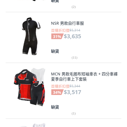
缺貨
(
2
)
NSR 男款自行車服
首購折扣價
$5,314
$3,635
31
%
缺貨
(
11
)
MCN 男款毛圈布短袖車衣 + 四分車褲
夏季自行車上下套裝
首購折扣價
$5,344
$3,517
34
%
缺貨
(
1
)