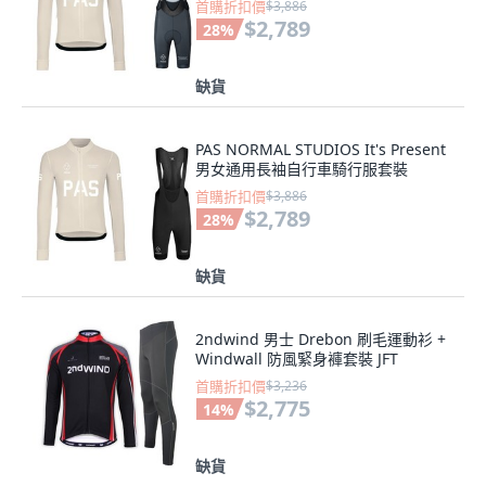
首購折扣價
$3,886
$2,789
28
%
缺貨
PAS NORMAL STUDIOS It's Present
男女通用長袖自行車騎行服套裝
首購折扣價
$3,886
$2,789
28
%
缺貨
2ndwind 男士 Drebon 刷毛運動衫 +
Windwall 防風緊身褲套裝 JFT
首購折扣價
$3,236
$2,775
14
%
缺貨