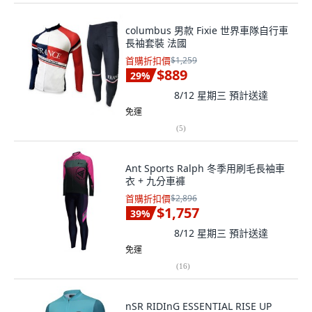
columbus 男款 Fixie 世界車隊自行車
長袖套裝 法國
首購折扣價
$1,259
$889
29
%
8/12 星期三
預計送達
免運
(
5
)
Ant Sports Ralph 冬季用刷毛長袖車
衣 + 九分車褲
首購折扣價
$2,896
$1,757
39
%
8/12 星期三
預計送達
免運
(
16
)
nSR RIDInG ESSENTIAL RISE UP