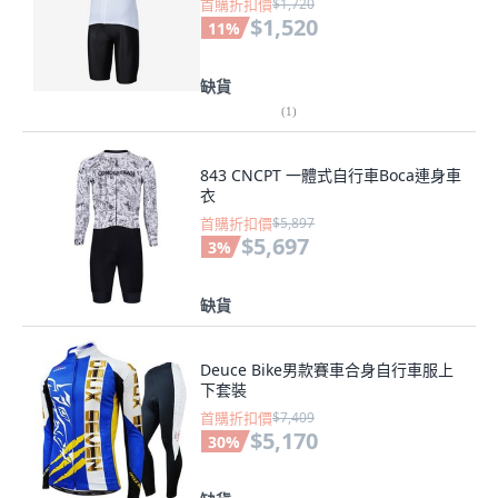
首購折扣價
$1,720
$1,520
11
%
缺貨
(
1
)
843 CNCPT 一體式自行車Boca連身車
衣
首購折扣價
$5,897
$5,697
3
%
缺貨
Deuce Bike男款賽車合身自行車服上
下套裝
首購折扣價
$7,409
$5,170
30
%