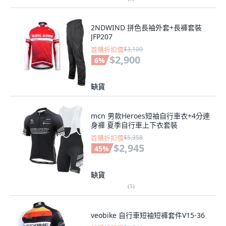
2NDWIND 拼色長袖外套+長褲套裝
JFP207
首購折扣價
$3,100
$2,900
6
%
缺貨
mcn 男款Heroes短袖自行車衣+4分連
身褲 夏季自行車上下衣套裝
首購折扣價
$5,358
$2,945
45
%
缺貨
(
5
)
veobike 自行車短袖短褲套件V15-36