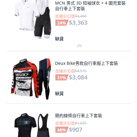
MCN 男式 3D 短袖球衣 + 4 圍兜套裝
自行車上下套裝
首購折扣價
$4,460
$3,363
24
%
缺貨
(
3
)
Deux Bike男款自行車服上下套裝
首購折扣價
$4,510
$3,084
31
%
缺貨
簡約線條自行車上下套裝
首購折扣價
$1,695
$907
46
%