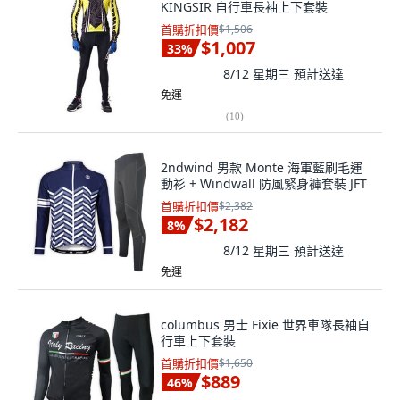
KINGSIR 自行車長袖上下套裝
首購折扣價
$1,506
$1,007
33
%
8/12 星期三
預計送達
免運
(
10
)
2ndwind 男款 Monte 海軍藍刷毛運
動衫 + Windwall 防風緊身褲套裝 JFT
首購折扣價
$2,382
$2,182
8
%
8/12 星期三
預計送達
免運
columbus 男士 Fixie 世界車隊長袖自
行車上下套裝
首購折扣價
$1,650
$889
46
%