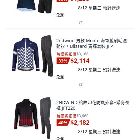
8/12 星期三
預計送達
免運
(
7
)
2ndwind 男款 Monte 海軍藍刷毛運
動衫 + Blizzard 寬褲套裝 JFP
首購折扣價
$3,168
$2,114
33
%
8/12 星期三
預計送達
免運
(
2
)
2NDWIND 格紋印花防風外套+緊身長
褲 JFT220
首購折扣價
$3,660
$2,182
40
%
8/12 星期三
預計送達
免運