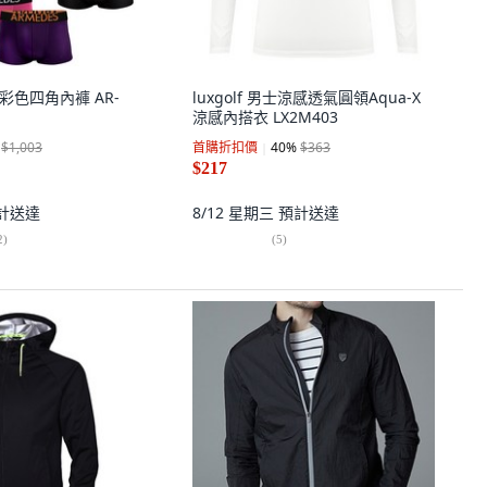
款彩色四角內褲 AR-
luxgolf 男士涼感透氣圓領Aqua-X
涼感內搭衣 LX2M403
$1,003
首購折扣價
40
%
$363
$217
計送達
8/12 星期三
預計送達
2
)
(
5
)