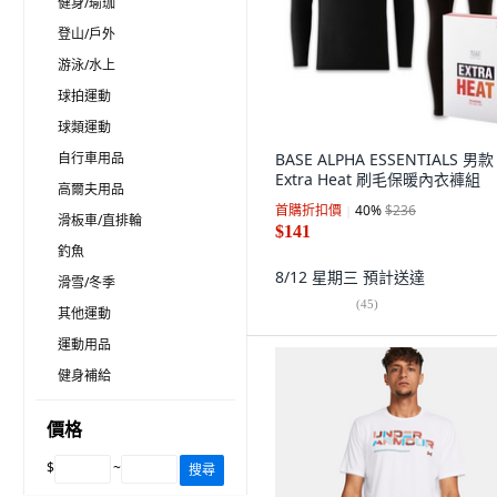
健身/瑜珈
登山/戶外
游泳/水上
球拍運動
球類運動
自行車用品
BASE ALPHA ESSENTIALS 男款
Extra Heat 刷毛保暖內衣褲組
高爾夫用品
首購折扣價
40
%
$236
滑板車/直排輪
$141
釣魚
8/12 星期三
預計送達
滑雪/冬季
(
45
)
其他運動
運動用品
健身補給
價格
$
~
搜尋