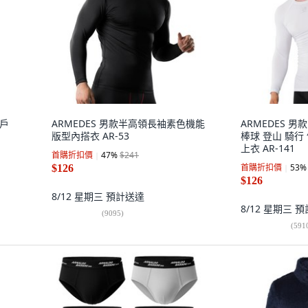
 戶
ARMEDES 男款半高領長袖素色機能
ARMEDES 男款 
版型內搭衣 AR-53
棒球 登山 騎行
上衣 AR-141
首購折扣價
47
%
$241
首購折扣價
53
%
$126
$126
8/12 星期三
預計送達
8/12 星期三
預
(
9095
)
(
591