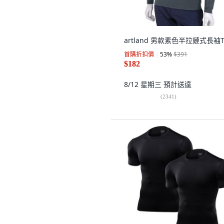
artland 男款素色半拉鏈式長袖
首購折扣價
53
%
$391
$182
8/12 星期三
預計送達
(
2341
)