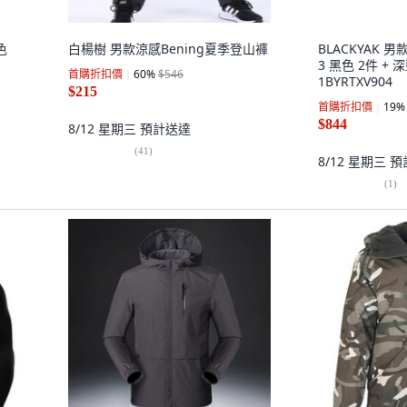
色
白楊樹 男款涼感Bening夏季登山褲
BLACKYAK
3 黑色 2件 + 
首購折扣價
60
%
$546
1BYRTXV904
$215
首購折扣價
19
%
$844
8/12 星期三
預計送達
(
41
)
8/12 星期三
預
(
1
)