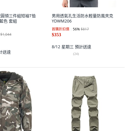
 男款圓領三件組短袖T恤
男用透氣孔生活防水輕量防風夾克
深藍色 套組
YDWM206
首購折扣價
56
%
$817
$1,044
$353
8/12 星期三
預計送達
計送達
(
24
)