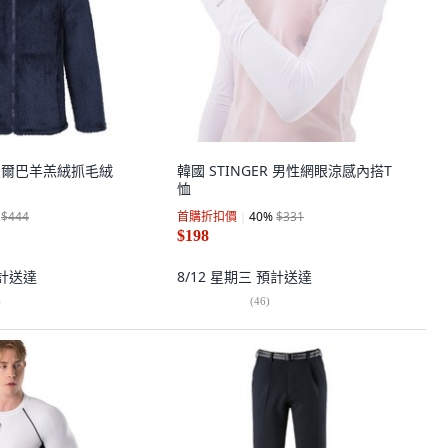
毛夏爾巴羊羔絨抓毛絨
韓國 STINGER 男性網眼涼感內搭T
恤
$444
首購折扣價
40
%
$331
$198
計送達
8/12 星期三
預計送達
)
(
46
)