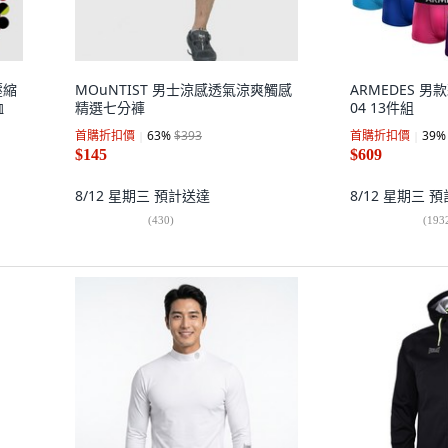
壓縮
MOuNTIST 男士涼感透氣涼爽觸感
ARMEDES 男
恤
精選七分褲
04 13件組
首購折扣價
63
%
$393
首購折扣價
39
%
$145
$609
8/12 星期三
預計送達
8/12 星期三
預
(
430
)
(
193