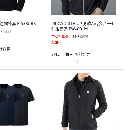
汗連帽外套 E-533UBK
PROWORLDCUP 男款Airy多合一4
件組套裝 PWX001M
$1,259
首購折扣價
54
%
$625
$286
計送達
8/12 星期三
預計送達
)
(
35
)