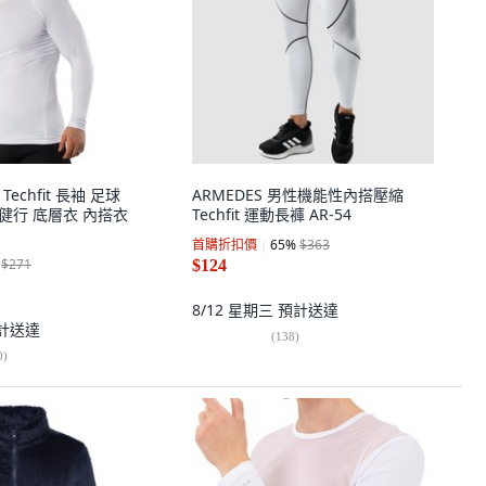
Techfit 長袖 足球
ARMEDES 男性機能性內搭壓縮
 健行 底層衣 內搭衣
Techfit 運動長褲 AR-54
首購折扣價
65
%
$363
$271
$124
8/12 星期三
預計送達
計送達
(
138
)
0
)