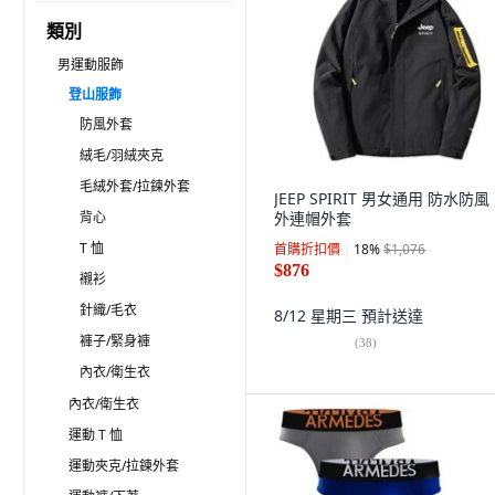
類別
男運動服飾
登山服飾
防風外套
絨毛/羽絨夾克
毛絨外套/拉鍊外套
JEEP SPIRIT 男女通用 防水防風
背心
外連帽外套
T 恤
首購折扣價
18
%
$1,076
$876
襯衫
針織/毛衣
8/12 星期三
預計送達
褲子/緊身褲
(
38
)
內衣/衛生衣
內衣/衛生衣
運動 T 恤
運動夾克/拉鍊外套