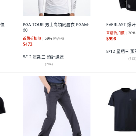
T恤
PGA TOUR 男士高領底層衣 PGAM-
EVERLAST 爆
60
首購折扣價
20
%
首購折扣價
59
%
$1,172
$996
$473
8/12 星期三
預
8/12 星期三
預計送達
(
613
(
204
)