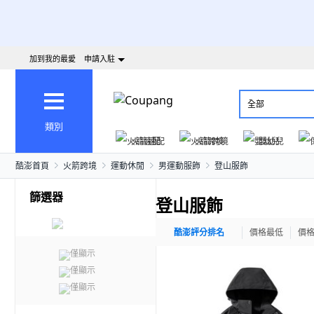
加到我的最愛
申請入駐
全部
類別
火箭速配
火箭跨境
嬰幼兒
酷澎首頁
火箭跨境
運動休閒
男運動服飾
登山服飾
篩選器
登山服飾
酷澎評分排名
價格最低
價
僅顯示
僅顯示
僅顯示