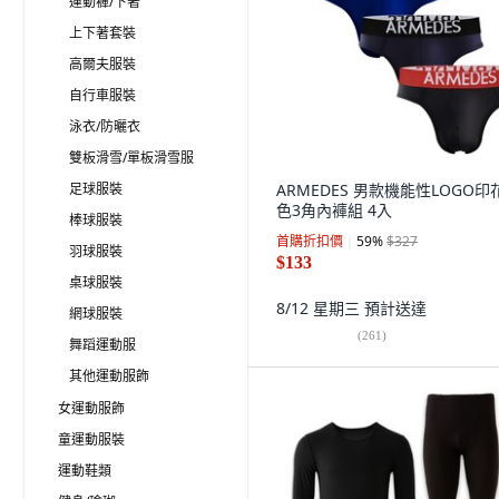
運動褲/下著
上下著套裝
高爾夫服裝
自行車服裝
泳衣/防曬衣
雙板滑雪/單板滑雪服
足球服裝
ARMEDES 男款機能性LOGO印
色3角內褲組 4入
棒球服裝
首購折扣價
59
%
$327
羽球服裝
$133
桌球服裝
8/12 星期三
預計送達
網球服裝
(
261
)
舞蹈運動服
其他運動服飾
女運動服飾
童運動服裝
運動鞋類