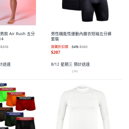
男款 Air Rush 五分
男性機能性運動內層衣短袖五分褲
14
套裝
$376
首購折扣價
64
%
$589
$207
計送達
8/12 星期三
預計送達
(
34
)