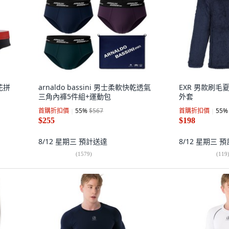
花拼
arnaldo bassini 男士柔軟快乾透氣
EXR 男款刷
三角內褲5件組+運動包
外套
首購折扣價
55
%
$567
首購折扣價
55
%
$255
$198
8/12 星期三
預計送達
8/12 星期三
預
(
1579
)
(
119