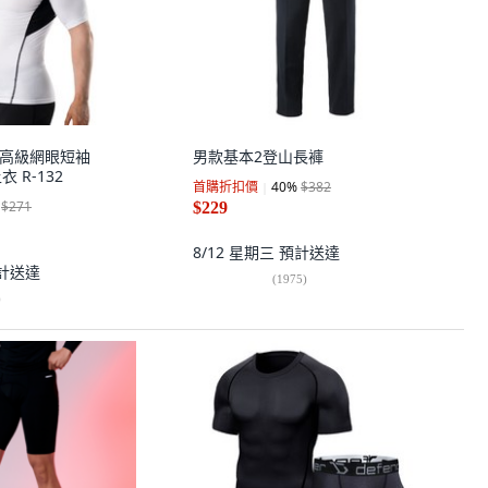
男士高級網眼短袖
男款基本2登山長褲
衣 R-132
首購折扣價
40
%
$382
$271
$229
8/12 星期三
預計送達
計送達
(
1975
)
)