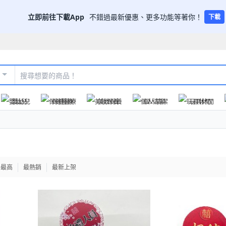
立即前往下載App
不錯過最新優惠、更多功能等著你！
下載
嬰幼兒
保健醫療
美妝保養
個人清潔
玩具休閒
格最高
最熱銷
最新上架