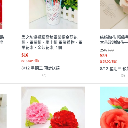
帶路
孟之坊婚禮精品舘畢業帽金莎花
結婚胸花 精緻手
禮
棒．畢業帽．學士帽·畢業禮物．畢
大朵玫瑰胸花—
業花束．金莎花束, 1個
25
%
$79
$16
$59
(
$16.00/1個
)
(
$59.00/1個
)
8/12 星期三
預計送達
8/12 星期三
預
(
2
)
(
3
)