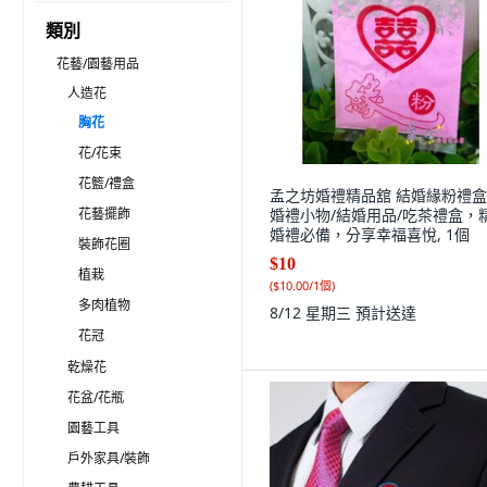
類別
花藝/園藝用品
人造花
胸花
花/花束
花籃/禮盒
孟之坊婚禮精品舘 結婚緣粉禮
花藝擺飾
婚禮小物/結婚用品/吃茶禮盒，
婚禮必備，分享幸福喜悅, 1個
裝飾花圈
$10
植栽
(
$10.00/1個
)
多肉植物
8/12 星期三
預計送達
花冠
乾燥花
花盆/花瓶
園藝工具
戶外家具/裝飾