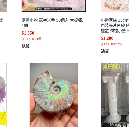
米
婚禮小物 囍字米香 50個入 大提籃,
小熊家族 35cm
1個
西裝亮片白紗 
禮盒 婚禮小熊 四
$1,350
須繡字
$1,200
(
$1350.00/1個
)
(
$1200.00/1個
)
缺貨
缺貨