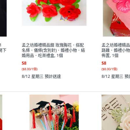
1
孟之坊婚禮精品舘 玫瑰胸花．搭配
孟之坊婚禮精品
開下
名條．儀條(含別針)．婚禮小物．結
路雞．婚禮小物
婚用品．吃茶禮盒, 1個
佈置, 1個
$8
$8
(
$8.00/1個
)
(
$8.00/1個
)
8/12 星期三
預計送達
8/12 星期三
預