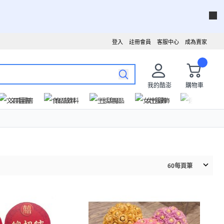
登入
註冊會員
客服中心
成為賣家
我的酷澎
購物車
文具圖書
食品飲料
生活用品
女性服飾
運動戶外
60
每頁筆