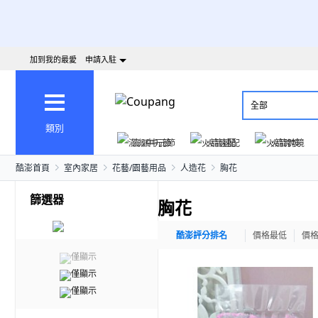
加到我的最愛
申請入駐
全部
類別
澎派中元節
火箭速配
火箭跨境
酷澎首頁
室內家居
花藝/園藝用品
人造花
胸花
篩選器
胸花
酷澎評分排名
價格最低
價
僅顯示
僅顯示
僅顯示