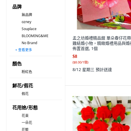
品牌
無品牌
ozney
Souplace
BLOOMING&ME
孟之坊婚禮精品舘 單朵春仔花
No Brand
雞結婚小物，精緻婚禮用品與婚
佈置首選, 1個
+ 查看更多
JOART
Scent Basket
$8
(
$8.00/1個
)
顏色
8/12 星期三
預計送達
粉紅色
鮮花/假花
假花
花用途/形態
花束
一朵花
花籃