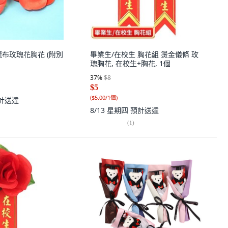
龍布玫瑰花胸花 (附別
畢業生/在校生 胸花組 燙金儀條 玫
瑰胸花, 在校生+胸花, 1個
37
%
$8
$5
(
$5.00/1個
)
計送達
8/13 星期四
預計送達
(
1
)