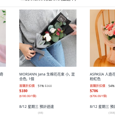
達奇
MORIANN Jana 生棉花花束 小, 混
ASPASIA 人
合色, 1個
粉紅色
首購折扣價
51
%
$368
首購折扣價
54
%
$180
$706
(
$180.00/1個
)
(
$706.00/1個
)
8/12 星期三
預計送達
8/12 星期三
預
(
44
)
(
164