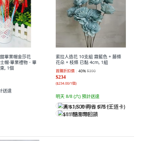
舘畢業帽金莎花
索拉人造花 10支組 霧藍色 + 藤條
士帽·畢業禮物．畢
花朵 + 枝條 已黏 4cm, 1組
, 1個
首購折扣價
40
%
$390
$234
(
$234.00/1個
)
計送達
明天 8/8 (六)
預計送達
满 $1,500 再省 $75 (王道卡)
$11 酷澎幣回饋