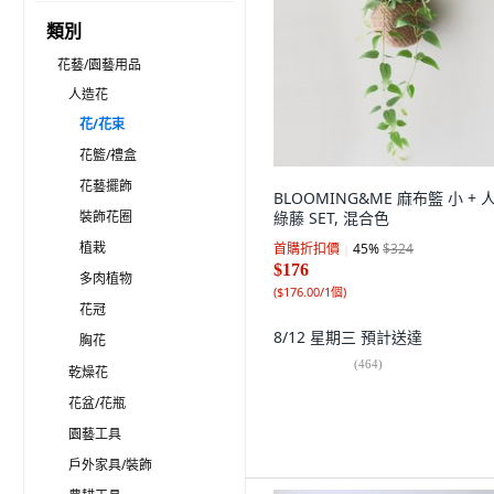
類別
花藝/園藝用品
人造花
花/花束
花籃/禮盒
花藝擺飾
BLOOMING&ME 麻布籃 小 + 
裝飾花圈
綠藤 SET, 混合色
植栽
首購折扣價
45
%
$324
$176
多肉植物
(
$176.00/1個
)
花冠
8/12 星期三
預計送達
胸花
(
464
)
乾燥花
花盆/花瓶
園藝工具
戶外家具/裝飾