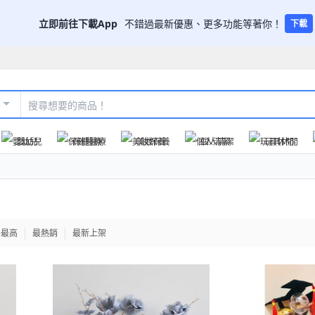
立即前往下載App
不錯過最新優惠、更多功能等著你！
下載
嬰幼兒
保健醫療
美妝保養
個人清潔
玩具休閒
格最高
最熱銷
最新上架