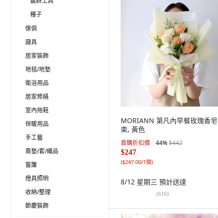
農耕工具
種子
傢俱
寢具
居家裝飾
地毯/地墊
衛浴用品
居家修繕
室內拖鞋
MORIANN 第凡內早餐玫瑰香
保暖用品
束, 黃色
手工藝
首購折扣價
44
%
$442
靠墊/套/織品
$247
(
$247.00/1個
)
窗簾
燈具照明
8/12 星期三
預計送達
收納/整理
(
616
)
節慶裝飾