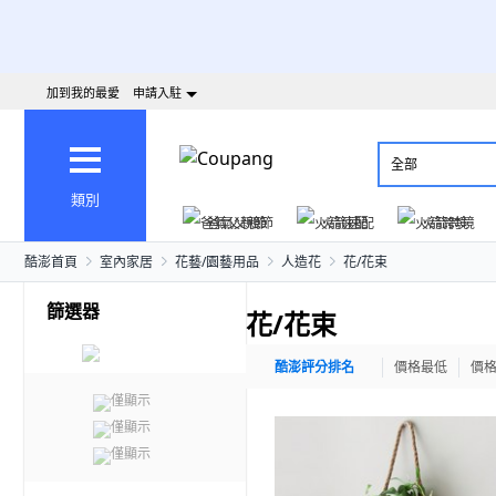
加到我的最愛
申請入駐
全部
類別
爸氣父親節
火箭速配
火箭跨境
酷澎首頁
室內家居
花藝/園藝用品
人造花
花/花束
篩選器
花/花束
酷澎評分排名
價格最低
價
僅顯示
僅顯示
僅顯示