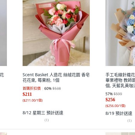
皂花
Scent Basket 人造花 絲絨花園 香皂
手工毛線針織花
花花束, 莓果粉, 1個
畢業禮物 教師節
個, 天藍乳黃
首購折扣價
60
%
$538
包裝
57
%
$599
$211
$256
(
$211.00/1個
)
(
$256.00/1個
)
8/12 星期三
預計送達
8/19
預計送達
(
1
)
(
1
)