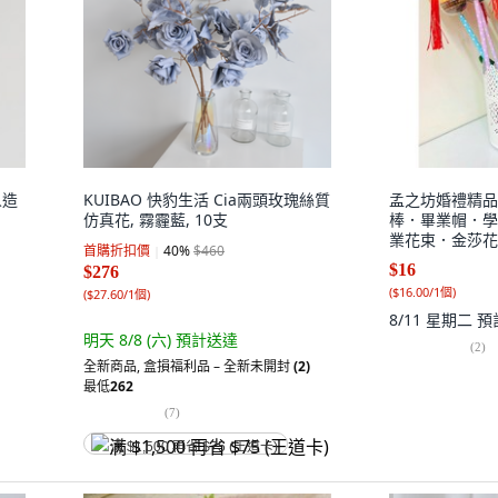
人造
KUIBAO 快豹生活 Cia兩頭玫瑰絲質
孟之坊婚禮精品
仿真花, 霧霾藍, 10支
棒．畢業帽．學
業花束．金莎花束
首購折扣價
40
%
$460
$16
$276
(
$16.00/1個
)
(
$27.60/1個
)
8/11 星期二
預
明天 8/8 (六)
預計送達
(
2
)
全新商品
,
盒損福利品 – 全新未開封
(2)
最低
262
(
7
)
满 $1,500 再省 $75 (王道卡)