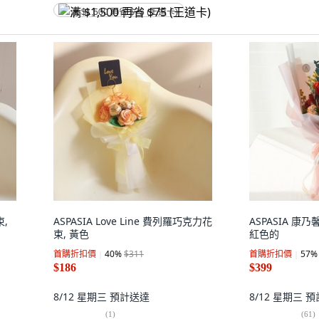
满 $1,500 再省 $75 (王道卡)
束,
ASPASIA Love Line 費列羅巧克力花
ASPASIA 康乃
束, 黃色
紅色的
首購折扣價
40
%
$311
首購折扣價
57
%
$186
$399
8/12 星期三
預計送達
8/12 星期三
預
(
1
)
(
61
)