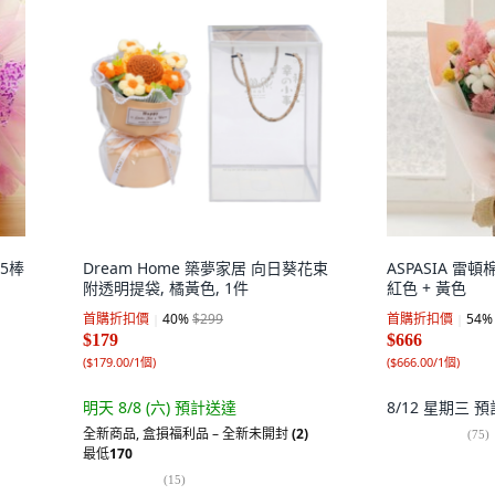
65棒
Dream Home 築夢家居 向日葵花束
ASPASIA 雷
附透明提袋, 橘黃色, 1件
紅色 + 黃色
首購折扣價
40
%
$299
首購折扣價
54
%
$179
$666
(
$179.00/1個
)
(
$666.00/1個
)
明天 8/8 (六)
預計送達
8/12 星期三
預
全新商品
,
盒損福利品 – 全新未開封
(2)
(
75
)
最低
170
(
15
)