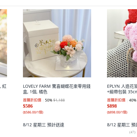
 紅
LOVELY FARM 驚喜蝴蝶花束零用錢
EPLYN 人造
盒, 1個, 橘色
+緞帶包裝 35c
首購折扣價
50
%
$1,188
首購折扣價
40
%
$586
$898
(
$586.00/1個
)
(
$898.00/1個
)
8/12 星期三
預計送達
8/12 星期三
預
(
47
)