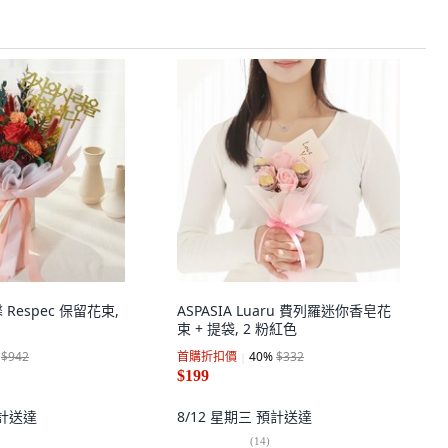
馨 Respec 保留花束,
ASPASIA Luaru 費列羅迷你香皂花
束 + 提袋, 2 粉紅色
$942
首購折扣價
40
%
$332
$199
計送達
8/12 星期三
預計送達
(
14
)