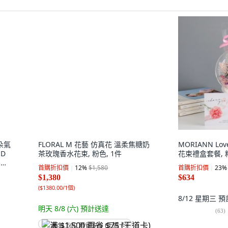
FLORAL M 花藝 仿真花 溫柔焦糖奶
茶玫瑰香水花束, 粉色, 1件
首購折扣價
12
%
$1,580
$1,380
(
$1380.00/1個
)
朵氣
明天 8/8 (六)
預計送達
ED
MORIANN Lo
膠袋
满 $1,500 再省 $75 (王道卡)
花束禮盒套餐, 
刻字
首購折扣價
23
%
，刻字
$634
8/12 星期三
預
(
63
)