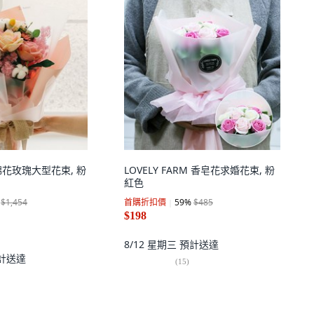
頓棉花玫瑰大型花束, 粉
LOVELY FARM 香皂花求婚花束, 粉
紅色
$1,454
首購折扣價
59
%
$485
$198
8/12 星期三
預計送達
計送達
(
15
)