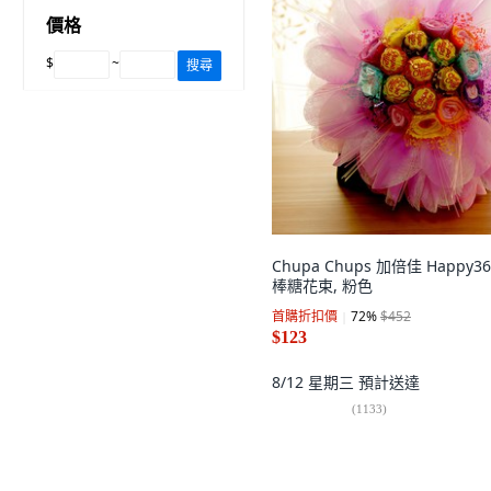
價格
$
~
搜尋
Chupa Chups 加倍佳 Happy3
棒糖花束, 粉色
首購折扣價
72
%
$452
$123
8/12 星期三
預計送達
(
1133
)