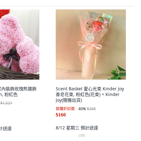
花室內裝飾玫瑰熊擺飾
Scent Basket 愛心光束 Kinder Joy
m, 粉紅色
香皂花束, 粉紅色(花束) + Kinder
Joy(隨機出貨)
$1,521
首購折扣價
40
%
$268
$160
8/12 星期三
預計送達
計送達
(
10
)