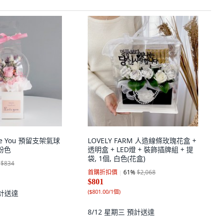
ve You 預留支架氣球
LOVELY FARM 人造線條玫瑰花盒 +
粉色
透明盒 + LED燈 + 裝飾插牌組 + 提
袋, 1個, 白色(花盒)
$834
首購折扣價
61
%
$2,068
$801
(
$801.00/1個
)
計送達
8/12 星期三
預計送達