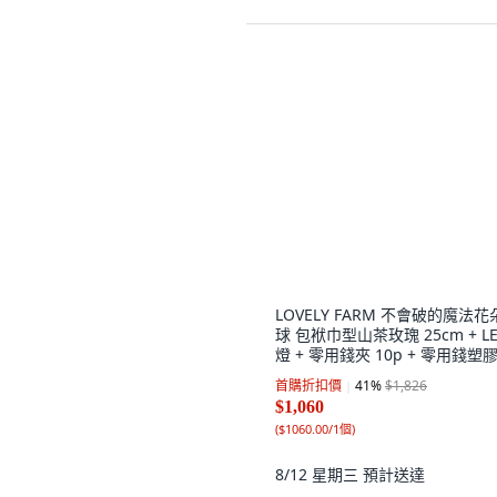
LOVELY FARM 不會破的魔法花
球 包袱巾型山茶玫瑰 25cm + L
燈 + 零用錢夾 10p + 零用錢塑
30p + 韓式流蘇掛飾 + 提袋 + 
首購折扣價
41
%
$1,826
貼紙 父母節, Furoshiki
$1,060
shape_camellia rose_ivory
(
$1060.00/1個
)
黑色，母親節, 1個
8/12 星期三
預計送達