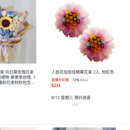
束 向日葵玫瑰花束
人造花加倍佳糖果花束 2入, 粉紅色
禮物 畢業季送禮, 1
首購折扣價
72
%
$852
咖淺粉花束材料包含黃
$231
8/12 星期三
預計送達
(
50
)