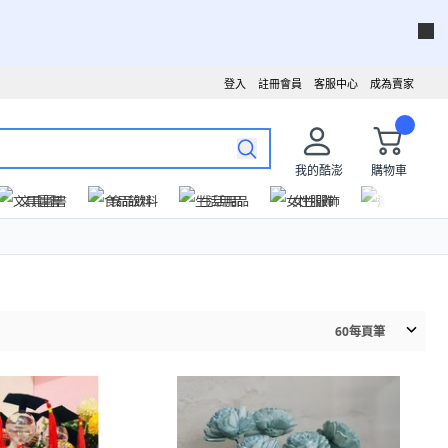
登入
註冊會員
客服中心
成為賣家
我的酷澎
購物車
文具圖書
食品飲料
生活用品
女性服飾
運動戶外
60
每頁筆