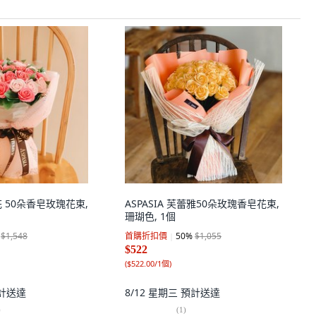
造花 50朵香皂玫瑰花束,
ASPASIA 芙蕾雅50朵玫瑰香皂花束,
珊瑚色, 1個
$1,548
首購折扣價
50
%
$1,055
$522
(
$522.00/1個
)
計送達
8/12 星期三
預計送達
)
(
1
)