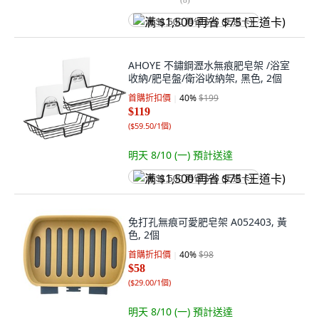
满 $1,500 再省 $75 (王道卡)
AHOYE 不鏽鋼瀝水無痕肥皂架 /浴室
收納/肥皂盤/衛浴收納架, 黑色, 2個
首購折扣價
40
%
$199
$119
(
$59.50/1個
)
明天 8/10 (一)
預計送達
满 $1,500 再省 $75 (王道卡)
免打孔無痕可愛肥皂架 A052403, 黃
色, 2個
首購折扣價
40
%
$98
$58
(
$29.00/1個
)
明天 8/10 (一)
預計送達