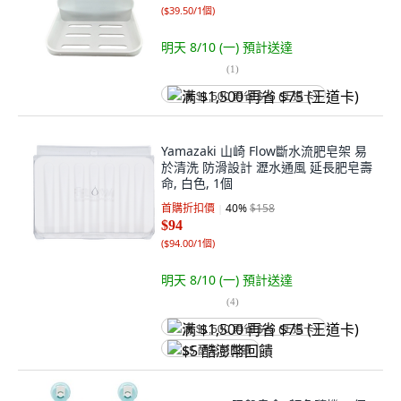
(
$39.50/1個
)
明天 8/10 (一)
預計送達
(
1
)
满 $1,500 再省 $75 (王道卡)
Yamazaki 山崎 Flow斷水流肥皂架 易
於清洗 防滑設計 瀝水通風 延長肥皂壽
命, 白色, 1個
首購折扣價
40
%
$158
$94
(
$94.00/1個
)
明天 8/10 (一)
預計送達
(
4
)
满 $1,500 再省 $75 (王道卡)
$5 酷澎幣回饋