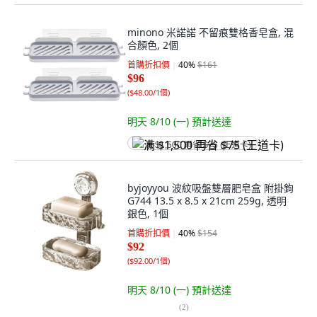
minono 米諾諾 不留痕雙格香皂盒, 混
合顏色, 2個
首購折扣價
40
%
$161
$96
(
$48.00/1個
)
明天 8/10 (一)
預計送達
满 $1,500 再省 $75 (王道卡)
byjoyyou 波紋吸盤雙層肥皂盒 附掛鉤
G744 13.5 x 8.5 x 21cm 259g, 透明
銀色, 1個
首購折扣價
40
%
$154
$92
(
$92.00/1個
)
明天 8/10 (一)
預計送達
(
2
)