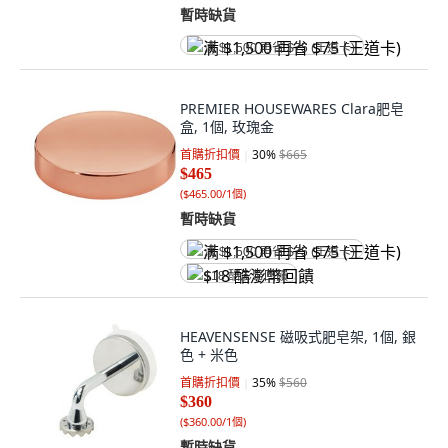
暫時缺貨
满 $1,500 再省 $75 (王道卡)
PREMIER HOUSEWARES Clara肥皂
盒, 1個, 玫瑰金
首購折扣價
30
%
$665
$465
(
$465.00/1個
)
暫時缺貨
满 $1,500 再省 $75 (王道卡)
$18 酷澎幣回饋
HEAVENSENSE 磁吸式肥皂架, 1個, 銀
色 + 米色
首購折扣價
35
%
$560
$360
(
$360.00/1個
)
暫時缺貨