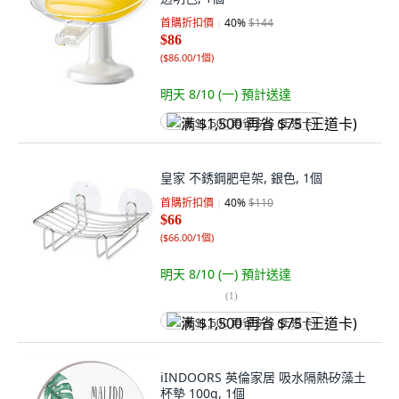
首購折扣價
40
%
$144
$86
(
$86.00/1個
)
明天 8/10 (一)
預計送達
满 $1,500 再省 $75 (王道卡)
皇家 不銹鋼肥皂架, 銀色, 1個
首購折扣價
40
%
$110
$66
(
$66.00/1個
)
明天 8/10 (一)
預計送達
(
1
)
满 $1,500 再省 $75 (王道卡)
iINDOORS 英倫家居 吸水隔熱矽藻土
杯墊 100g, 1個