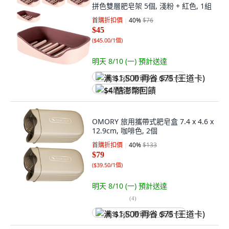
拼色雙層肥皂架 5個, 淺粉 + 紅色, 1組
首購折扣價
40
%
$76
$45
(
$45.00/1個
)
明天 8/10 (一)
預計送達
满 $1,500 再省 $75 (王道卡)
$4 酷澎幣回饋
OMORY 旅用攜帶式肥皂盒 7.4 x 4.6 x
12.9cm, 咖啡色, 2個
首購折扣價
40
%
$133
$79
(
$39.50/1個
)
明天 8/10 (一)
預計送達
(
4
)
满 $1,500 再省 $75 (王道卡)