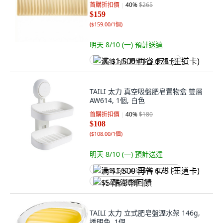
首購折扣價
40
%
$265
$159
(
$159.00/1個
)
明天 8/10 (一)
預計送達
满 $1,500 再省 $75 (王道卡)
TAILI 太力 真空吸盤肥皂置物盒 雙層
AW614, 1個, 白色
首購折扣價
40
%
$180
$108
(
$108.00/1個
)
明天 8/10 (一)
預計送達
满 $1,500 再省 $75 (王道卡)
$5 酷澎幣回饋
TAILI 太力 立式肥皂盤瀝水架 146g,
透明色, 1個