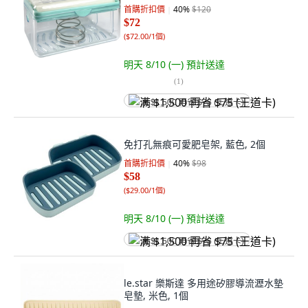
首購折扣價
40
%
$120
$72
(
$72.00/1個
)
明天 8/10 (一)
預計送達
(
1
)
满 $1,500 再省 $75 (王道卡)
免打孔無痕可愛肥皂架, 藍色, 2個
首購折扣價
40
%
$98
$58
(
$29.00/1個
)
明天 8/10 (一)
預計送達
满 $1,500 再省 $75 (王道卡)
le.star 樂斯達 多用途矽膠導流瀝水墊
皂墊, 米色, 1個