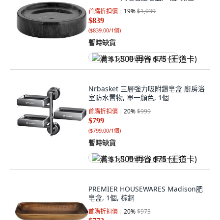
首購折扣價
19
%
$1,039
$839
(
$839.00/1個
)
暫時缺貨
满 $1,500 再省 $75 (王道卡)
Nrbasket 三層強力吸附鑽皂盒 廚房浴
室防水置物, 單一顏色, 1個
首購折扣價
20
%
$999
$799
(
$799.00/1個
)
暫時缺貨
满 $1,500 再省 $75 (王道卡)
PREMIER HOUSEWARES Madison肥
皂盒, 1個, 棕銅
首購折扣價
20
%
$973