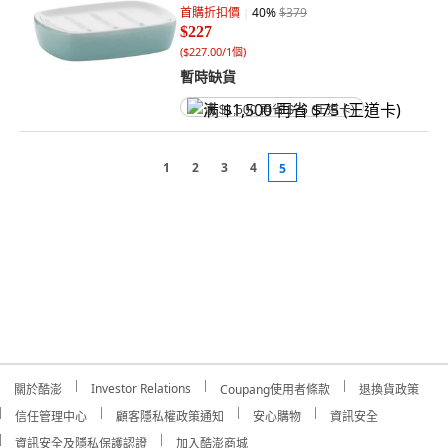
首購折扣價
40
%
$379
$227
(
$227.00/1個
)
暫時缺貨
满 $1,500 再省 $75 (王道卡)
1
2
3
4
5
Investor Relations
關於酷澎
Coupang使用者條款
退換貨政策
信任管理中心
顧客隱私權政策通知
安心購物
資訊安全
資訊安全及隱私保護認證
加入酷澎商城