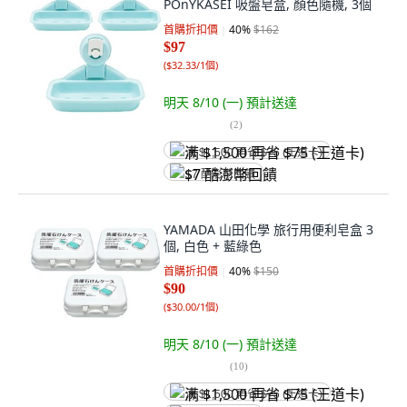
POnYKASEI 吸盤皂盒, 顏色隨機, 3個
首購折扣價
40
%
$162
$97
(
$32.33/1個
)
明天 8/10 (一)
預計送達
(
2
)
满 $1,500 再省 $75 (王道卡)
$7 酷澎幣回饋
YAMADA 山田化學 旅行用便利皂盒 3
個, 白色 + 藍綠色
首購折扣價
40
%
$150
$90
(
$30.00/1個
)
明天 8/10 (一)
預計送達
(
10
)
满 $1,500 再省 $75 (王道卡)