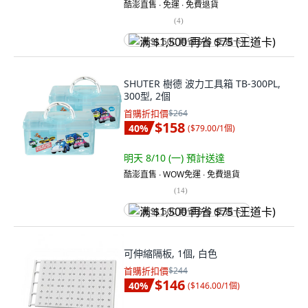
酷澎直售 ∙ 免運 ∙ 免費退貨
(
4
)
满 $1,500 再省 $75 (王道卡)
SHUTER 樹德 波力工具箱 TB-300PL,
300型, 2個
首購折扣價
$264
$158
40
%
(
$79.00/1個
)
明天 8/10 (一)
預計送達
酷澎直售 ∙ WOW免運 ∙ 免費退貨
(
14
)
满 $1,500 再省 $75 (王道卡)
可伸縮隔板, 1個, 白色
首購折扣價
$244
$146
40
%
(
$146.00/1個
)