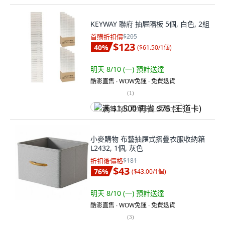
KEYWAY 聯府 抽屜隔板 5個, 白色, 2組
首購折扣價
$205
$123
40
%
(
$61.50/1個
)
明天 8/10 (一)
預計送達
酷澎直售 ∙ WOW免運 ∙ 免費退貨
(
1
)
满 $1,500 再省 $75 (王道卡)
小麥購物 布藝抽屜式摺疊衣服收納箱
L2432, 1個, 灰色
折扣後價格
$181
$43
76
%
(
$43.00/1個
)
明天 8/10 (一)
預計送達
酷澎直售 ∙ WOW免運 ∙ 免費退貨
(
3
)