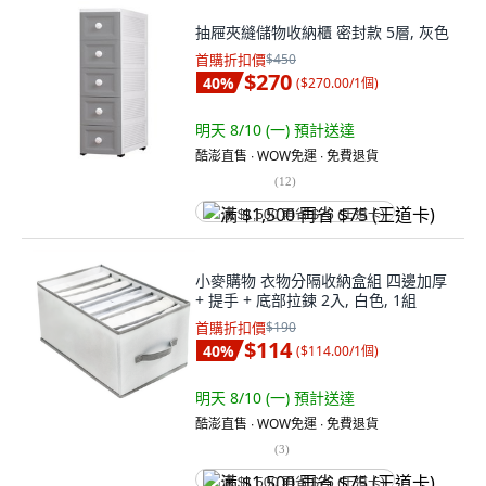
抽屜夾縫儲物收納櫃 密封款 5層, 灰色
首購折扣價
$450
$270
40
%
(
$270.00/1個
)
明天 8/10 (一)
預計送達
酷澎直售 ∙ WOW免運 ∙ 免費退貨
(
12
)
满 $1,500 再省 $75 (王道卡)
小麥購物 衣物分隔收納盒組 四邊加厚
+ 提手 + 底部拉鍊 2入, 白色, 1組
首購折扣價
$190
$114
40
%
(
$114.00/1個
)
明天 8/10 (一)
預計送達
酷澎直售 ∙ WOW免運 ∙ 免費退貨
(
3
)
满 $1,500 再省 $75 (王道卡)