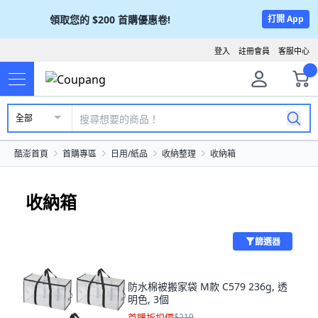
領取您的
$200
首購優惠卷!
打開 App
登入
註冊會員
客服中心
全部
酷澎首頁
首購專區
日用/紙品
收納整理
收納箱
收納箱
篩選器
防水棉被搬家袋 M款 C579 236g, 透
明色, 3個
首購折扣價
$210