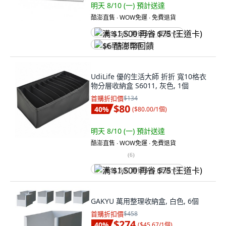
明天 8/10 (一)
預計送達
酷澎直售 ∙ WOW免運 ∙ 免費退貨
满 $1,500 再省 $75 (王道卡)
$6 酷澎幣回饋
UdiLife 優的生活大師 折折 寬10格衣
物分層收納盒 S6011, 灰色, 1個
首購折扣價
$134
$80
40
%
(
$80.00/1個
)
明天 8/10 (一)
預計送達
酷澎直售 ∙ WOW免運 ∙ 免費退貨
(
6
)
满 $1,500 再省 $75 (王道卡)
GAKYU 萬用整理收納盒, 白色, 6個
首購折扣價
$458
$274
40
%
(
$45.67/1個
)