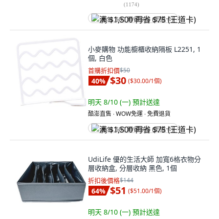
(
1174
)
满 $1,500 再省 $75 (王道卡)
小麥購物 功能櫥櫃收納隔板 L2251, 1
個, 白色
首購折扣價
$50
$30
40
%
(
$30.00/1個
)
明天 8/10 (一)
預計送達
酷澎直售 ∙ WOW免運 ∙ 免費退貨
满 $1,500 再省 $75 (王道卡)
UdiLife 優的生活大師 加寬6格衣物分
層收納盒, 分層收納 黑色, 1個
折扣後價格
$144
$51
64
%
(
$51.00/1個
)
明天 8/10 (一)
預計送達