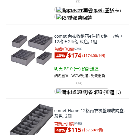
(
2
)
满 $1,500 再省 $75 (王道卡)
$3 酷澎幣回饋
comet 內衣收納箱4件組 6格 + 7格 +
12格 + 24格, 灰色, 1組
首購折扣價
$290
$174
40
%
(
$174.00/1個
)
明天 8/10 (一)
預計送達
酷澎直售 ∙ WOW免運 ∙ 免費退貨
(
14
)
满 $1,500 再省 $75 (王道卡)
comet Home 12格內衣褲整理收納盒,
灰色, 2個
首購折扣價
$192
$115
40
%
(
$57.50/1個
)