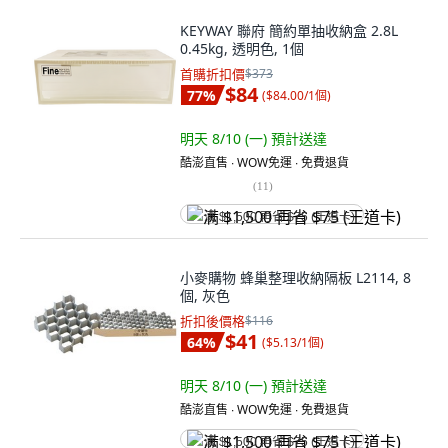
KEYWAY 聯府 簡約單抽收納盒 2.8L
0.45kg, 透明色, 1個
首購折扣價
$373
$84
77
%
(
$84.00/1個
)
明天 8/10 (一)
預計送達
酷澎直售 ∙ WOW免運 ∙ 免費退貨
(
11
)
满 $1,500 再省 $75 (王道卡)
小麥購物 蜂巢整理收納隔板 L2114, 8
個, 灰色
折扣後價格
$116
$41
64
%
(
$5.13/1個
)
明天 8/10 (一)
預計送達
酷澎直售 ∙ WOW免運 ∙ 免費退貨
满 $1,500 再省 $75 (王道卡)