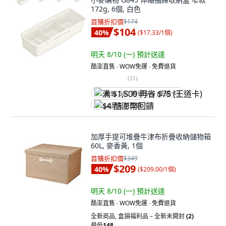
172g, 6個, 白色
首購折扣價
$174
$104
40
%
(
$17.33/1個
)
明天 8/10 (一)
預計送達
酷澎直售 ∙ WOW免運 ∙ 免費退貨
(
21
)
满 $1,500 再省 $75 (王道卡)
$4 酷澎幣回饋
加厚手提可堆疊牛津布折疊收納儲物箱
60L, 麥香黃, 1個
首購折扣價
$349
$209
40
%
(
$209.00/1個
)
明天 8/10 (一)
預計送達
酷澎直售 ∙ WOW免運 ∙ 免費退貨
全新商品
,
盒損福利品 – 全新未開封
(2)
最低
148