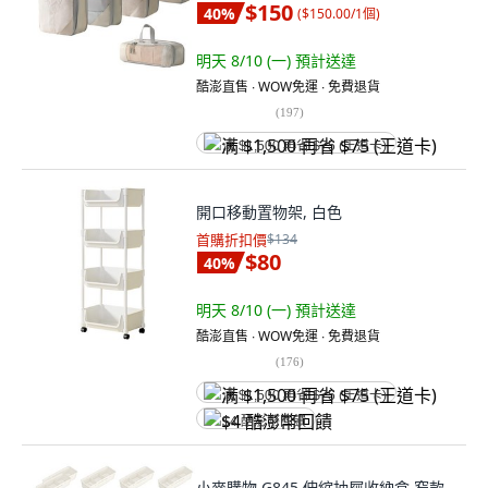
$150
40
%
(
$150.00/1個
)
明天 8/10 (一)
預計送達
酷澎直售 ∙ WOW免運 ∙ 免費退貨
(
197
)
满 $1,500 再省 $75 (王道卡)
開口移動置物架, 白色
首購折扣價
$134
$80
40
%
明天 8/10 (一)
預計送達
酷澎直售 ∙ WOW免運 ∙ 免費退貨
(
176
)
满 $1,500 再省 $75 (王道卡)
$4 酷澎幣回饋
小麥購物 G845 伸縮抽屜收納盒 窄款