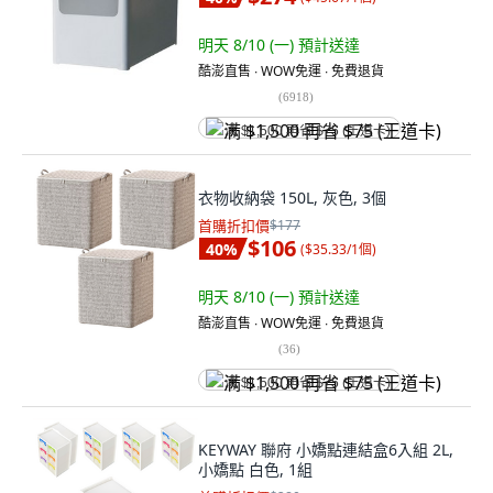
明天 8/10 (一)
預計送達
酷澎直售 ∙ WOW免運 ∙ 免費退貨
(
6918
)
满 $1,500 再省 $75 (王道卡)
衣物收納袋 150L, 灰色, 3個
首購折扣價
$177
$106
40
%
(
$35.33/1個
)
明天 8/10 (一)
預計送達
酷澎直售 ∙ WOW免運 ∙ 免費退貨
(
36
)
满 $1,500 再省 $75 (王道卡)
KEYWAY 聯府 小嬌點連結盒6入組 2L,
小嬌點 白色, 1組