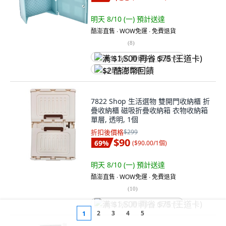
明天 8/10 (一)
預計送達
酷澎直售 ∙ WOW免運 ∙ 免費退貨
(
8
)
满 $1,500 再省 $75 (王道卡)
$2 酷澎幣回饋
7822 Shop 生活選物 雙開門收納櫃 折
疊收納櫃 磁吸折疊收納箱 衣物收納箱
單層, 透明, 1個
折扣後價格
$299
$90
69
%
(
$90.00/1個
)
明天 8/10 (一)
預計送達
酷澎直售 ∙ WOW免運 ∙ 免費退貨
(
10
)
满 $1,500 再省 $75 (王道卡)
2
3
4
5
1