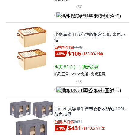
(
25
)
满 $1,500 再省 $75 (王道卡)
小麥購物 日式布藝收納盒 53L, 米色, 2
個
首購折扣價
$178
$106
40
%
(
$53.00/1個
)
明天 8/10 (一)
預計送達
酷澎直售 ∙ WOW免運 ∙ 免費退貨
(
13
)
满 $1,500 再省 $75 (王道卡)
comet 大容量牛津布衣物收納箱 100L,
灰色, 3個
首購折扣價
$631
$431
31
%
(
$143.67/1個
)