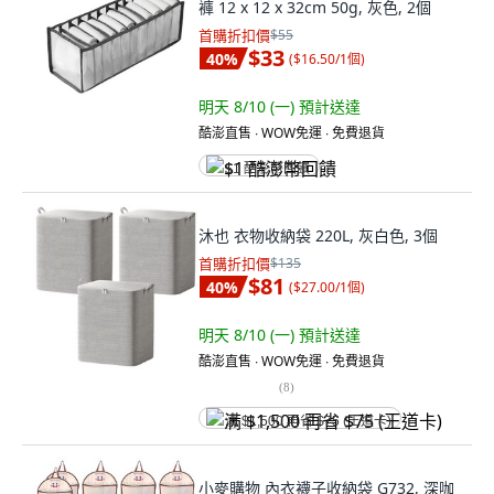
褲 12 x 12 x 32cm 50g, 灰色, 2個
首購折扣價
$55
$33
40
%
(
$16.50/1個
)
明天 8/10 (一)
預計送達
酷澎直售 ∙ WOW免運 ∙ 免費退貨
$1 酷澎幣回饋
沐也 衣物收納袋 220L, 灰白色, 3個
首購折扣價
$135
$81
40
%
(
$27.00/1個
)
明天 8/10 (一)
預計送達
酷澎直售 ∙ WOW免運 ∙ 免費退貨
(
8
)
满 $1,500 再省 $75 (王道卡)
小麥購物 內衣襪子收納袋 G732, 深咖