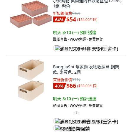
小麥購物 莫蘭迪內衣收納盒組 L2434,
1組, 粉色
折扣後價格
$150
$54
64
%
(
$54.00/1個
)
明天 8/10 (一)
預計送達
酷澎直售 ∙ WOW免運 ∙ 免費退貨
满 $1,500 再省 $75 (王道卡)
BangJiaShi 幫家適 衣物收納盒 鋼架
款, 米黃色, 2個
首購折扣價
$110
$66
40
%
(
$33.00/1個
)
明天 8/10 (一)
預計送達
酷澎直售 ∙ WOW免運 ∙ 免費退貨
(
1
)
满 $1,500 再省 $75 (王道卡)
$3 酷澎幣回饋