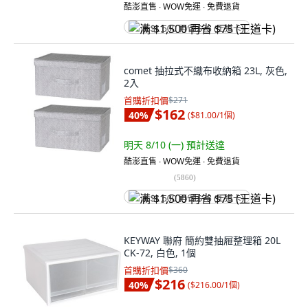
酷澎直售 ∙ WOW免運 ∙ 免費退貨
满 $1,500 再省 $75 (王道卡)
comet 抽拉式不織布收納箱 23L, 灰色,
2入
首購折扣價
$271
$162
40
%
(
$81.00/1個
)
明天 8/10 (一)
預計送達
酷澎直售 ∙ WOW免運 ∙ 免費退貨
(
5860
)
满 $1,500 再省 $75 (王道卡)
KEYWAY 聯府 簡約雙抽屜整理箱 20L
CK-72, 白色, 1個
首購折扣價
$360
$216
40
%
(
$216.00/1個
)