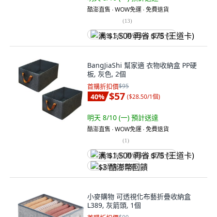
酷澎直售 ∙ WOW免運 ∙ 免費退貨
(
13
)
满 $1,500 再省 $75 (王道卡)
BangJiaShi 幫家適 衣物收納盒 PP硬
板, 灰色, 2個
首購折扣價
$95
$57
40
%
(
$28.50/1個
)
明天 8/10 (一)
預計送達
酷澎直售 ∙ WOW免運 ∙ 免費退貨
(
1
)
满 $1,500 再省 $75 (王道卡)
$3 酷澎幣回饋
小麥購物 可透視化布藝折疊收納盒
L389, 灰箭頭, 1個