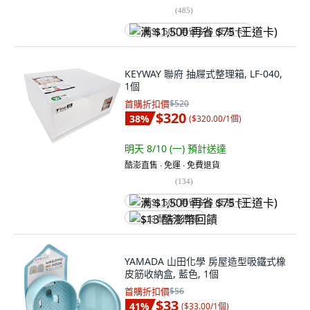
(
485
)
满 $1,500 再省 $75 (王道卡)
KEYWAY 聯府 抽屜式整理箱, LF-040,
1個
首購折扣價
$520
$320
38
%
(
$320.00/1個
)
明天 8/10 (一)
預計送達
酷澎直售 ∙ 免運 ∙ 免費退貨
(
134
)
满 $1,500 再省 $75 (王道卡)
$13 酷澎幣回饋
YAMADA 山田化學 房屋造型吸鐵式橡
皮筋收納盒, 藍色, 1個
首購折扣價
$56
$33
41
%
(
$33.00/1個
)