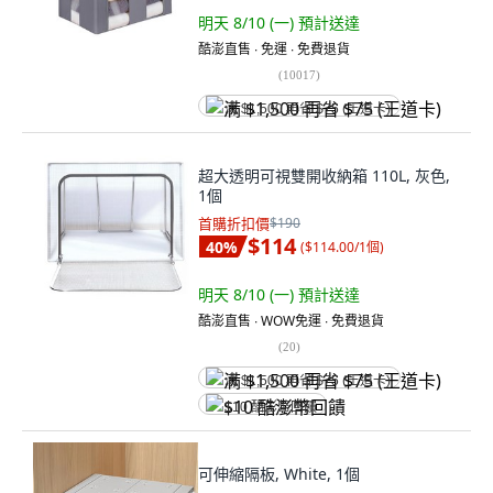
明天 8/10 (一)
預計送達
酷澎直售 ∙ 免運 ∙ 免費退貨
(
10017
)
满 $1,500 再省 $75 (王道卡)
超大透明可視雙開收納箱 110L, 灰色,
1個
首購折扣價
$190
$114
40
%
(
$114.00/1個
)
明天 8/10 (一)
預計送達
酷澎直售 ∙ WOW免運 ∙ 免費退貨
(
20
)
满 $1,500 再省 $75 (王道卡)
$10 酷澎幣回饋
可伸縮隔板, White, 1個