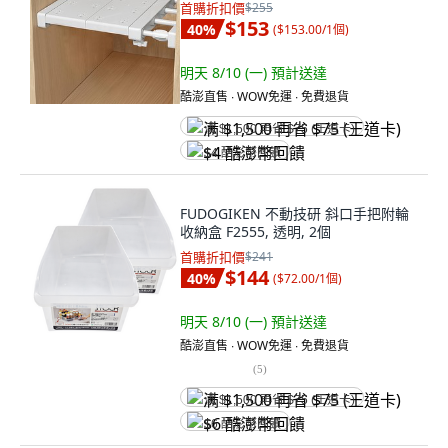
首購折扣價
$255
$153
40
%
(
$153.00/1個
)
明天 8/10 (一)
預計送達
酷澎直售 ∙ WOW免運 ∙ 免費退貨
满 $1,500 再省 $75 (王道卡)
$4 酷澎幣回饋
FUDOGIKEN 不動技研 斜口手把附輪
收納盒 F2555, 透明, 2個
首購折扣價
$241
$144
40
%
(
$72.00/1個
)
明天 8/10 (一)
預計送達
酷澎直售 ∙ WOW免運 ∙ 免費退貨
(
5
)
满 $1,500 再省 $75 (王道卡)
$6 酷澎幣回饋