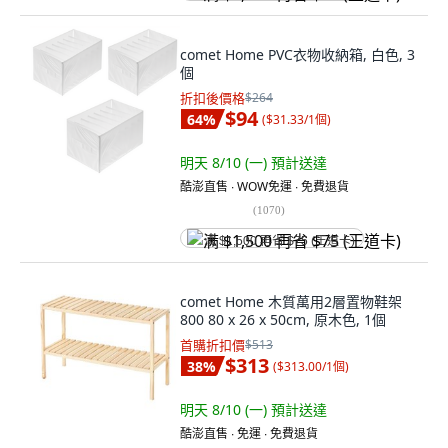
comet Home PVC衣物收納箱, 白色, 3
個
折扣後價格
$264
$94
64
%
(
$31.33/1個
)
明天 8/10 (一)
預計送達
酷澎直售 ∙ WOW免運 ∙ 免費退貨
(
1070
)
满 $1,500 再省 $75 (王道卡)
comet Home 木質萬用2層置物鞋架
800 80 x 26 x 50cm, 原木色, 1個
首購折扣價
$513
$313
38
%
(
$313.00/1個
)
明天 8/10 (一)
預計送達
酷澎直售 ∙ 免運 ∙ 免費退貨