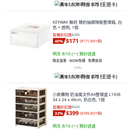
满 $1,500 再省 $75 (王道卡)
KEYWAY 聯府 簡約抽屜隔板整理箱, 白
色 + 透明, 1個
首購折扣價
$285
$171
40
%
(
$171.00/1個
)
明天 8/10 (一)
預計送達
酷澎直售 ∙ WOW免運 ∙ 免費退貨
(
190
)
满 $1,500 再省 $75 (王道卡)
小麥購物 奶油風文件A4整理盒 L1438
34 x 24 x 49cm, 奶白色, 1個
首購折扣價
$599
$399
33
%
(
$399.00/1個
)
明天 8/10 (一)
預計送達