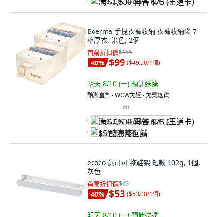
满 $1,500 再省 $75 (王道卡)
Boerma 手提衣褲收納 衣褲收納袋 7
格厚衣, 米色, 2個
首購折扣價
$165
$99
40
%
(
$49.50/1個
)
明天 8/10 (一)
預計送達
酷澎直售 ∙ WOW免運 ∙ 免費退貨
(
6
)
满 $1,500 再省 $75 (王道卡)
$5 酷澎幣回饋
ecoco 意可可 拖鞋架 短款 102g, 1個,
灰色
首購折扣價
$89
$53
40
%
(
$53.00/1個
)
明天 8/10 (一)
預計送達