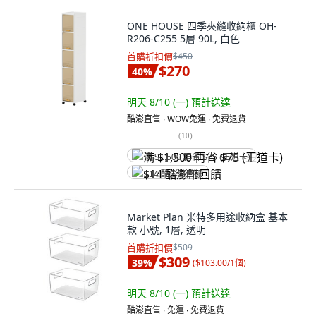
ONE HOUSE 四季夾縫收納櫃 OH-
R206-C255 5層 90L, 白色
首購折扣價
$450
$270
40
%
明天 8/10 (一)
預計送達
酷澎直售 ∙ WOW免運 ∙ 免費退貨
(
10
)
满 $1,500 再省 $75 (王道卡)
$14 酷澎幣回饋
Market Plan 米特多用途收納盒 基本
款 小號, 1層, 透明
首購折扣價
$509
$309
39
%
(
$103.00/1個
)
明天 8/10 (一)
預計送達
酷澎直售 ∙ 免運 ∙ 免費退貨