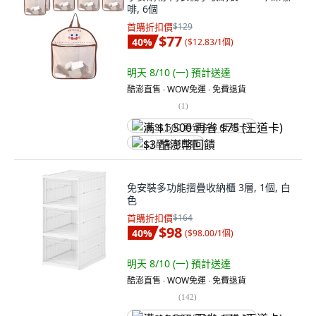
啡, 6個
首購折扣價
$129
$77
40
%
(
$12.83/1個
)
明天 8/10 (一)
預計送達
酷澎直售 ∙ WOW免運 ∙ 免費退貨
(
1
)
满 $1,500 再省 $75 (王道卡)
$3 酷澎幣回饋
免安裝多功能摺疊收納櫃 3層, 1個, 白
色
首購折扣價
$164
$98
40
%
(
$98.00/1個
)
明天 8/10 (一)
預計送達
酷澎直售 ∙ WOW免運 ∙ 免費退貨
(
142
)