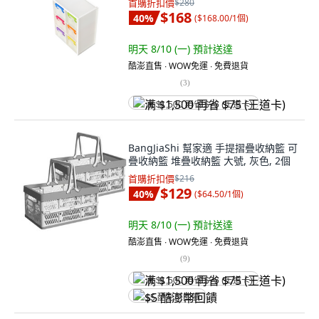
首購折扣價
$280
$168
40
%
(
$168.00/1個
)
明天 8/10 (一)
預計送達
酷澎直售 ∙ WOW免運 ∙ 免費退貨
(
3
)
满 $1,500 再省 $75 (王道卡)
BangJiaShi 幫家適 手提摺疊收納籃 可
疊收納籃 堆疊收納籃 大號, 灰色, 2個
首購折扣價
$216
$129
40
%
(
$64.50/1個
)
明天 8/10 (一)
預計送達
酷澎直售 ∙ WOW免運 ∙ 免費退貨
(
9
)
满 $1,500 再省 $75 (王道卡)
$5 酷澎幣回饋