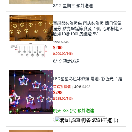
8/12 星期三
預計送達
聖誕節裝飾燈串 門店裝飾燈 節日氣氛
滿分 點亮聖誕節浪漫, 1個, 心形樹老人
歐規10掛100L皮綫燈,5V
19
%
$249
$200
(
$200.00/1個
)
8/19
預計送達
LED星星彩色冰條燈 電池, 彩色光, 1組
首購折扣價
40
%
$498
$298
(
$298.00/1個
)
明天 8/8 (六)
預計送達
满 $1,500 再省 $75 (王道卡)