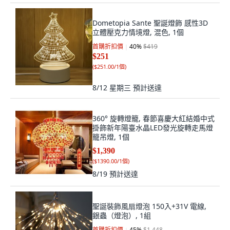
Dometopia Sante 聖誕燈飾 感性3D
立體壓克力情境燈, 混色, 1個
首購折扣價
40
%
$419
$251
(
$251.00/1個
)
8/12 星期三
預計送達
360° 旋轉燈籠, 春節喜慶大紅結婚中式
掛飾新年陽臺水晶LED發光旋轉走馬燈
籠吊燈, 1個
$1,390
(
$1390.00/1個
)
8/19
預計送達
聖誕裝飾風扇燈泡 150入+31V 電線,
銀蟲（燈泡）, 1組
首購折扣價
45
%
$1,448