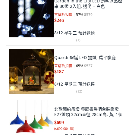
Garden in the City LED 透明冰晶燈
串 30燈 2入組, 透明 + 白色
首購折扣價
57
%
$579
$246
8/12 星期三
預計送達
(
1
)
Quardi 聖誕 LED 提燈, 扁平馴鹿
首購折扣價
65
%
$537
$187
8/12 星期三
預計送達
(
12
)
北歐簡約吊燈 餐廳書房吧台裝飾燈
E27燈頭 32cm直徑 28cm高, 黃, 1個
$699
(
$699.00/1個
)