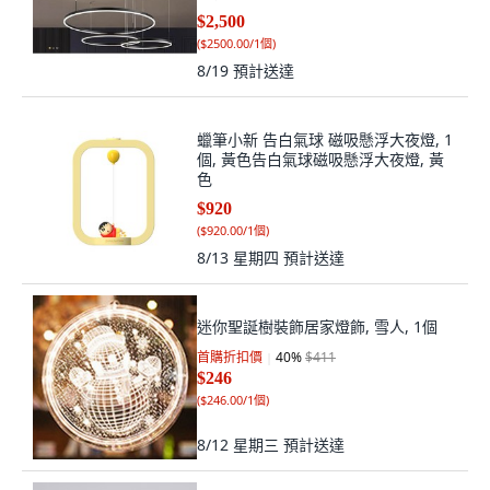
$2,500
(
$2500.00/1個
)
8/19
預計送達
蠟筆小新 告白氣球 磁吸懸浮大夜燈, 1
個, 黃色告白氣球磁吸懸浮大夜燈, 黃
色
$920
(
$920.00/1個
)
8/13 星期四
預計送達
迷你聖誕樹裝飾居家燈飾, 雪人, 1個
首購折扣價
40
%
$411
$246
(
$246.00/1個
)
8/12 星期三
預計送達