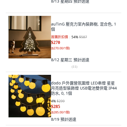
8/13 星期四
預計送達
auTinG 壓克力室內裝飾樹, 混合色, 1
個
首購折扣價
54
%
$587
$270
(
$270.00/1個
)
8/12 星期三
預計送達
(
11
)
dodo 戶外露營氛圍燈 LED串燈 星星
月亮造型裝飾燈 USB電池雙供電 IP44
防水, 0, 1個
4
%
$299
$285
(
$285.00/1個
)
8/19
預計送達