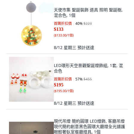
天使市集 聖誕裝飾 道具 照明 聖誕樹,
混合色, 1個
首購折扣價
40
%
$223
$133
(
$133.00/1個
)
8/12 星期三
預計送達
LED環形天空景觀聖誕燈飾組, 1套, 混
合色
首購折扣價
57
%
$455
$195
(
$195.00/1個
)
8/12 星期三
預計送達
現代吊燈 簡約圓環 LED燈飾, 客廳吊燈
現代簡約創意黑色圓環大廳燈全光譜護
眼輕奢臥室餐廳燈具, 1個