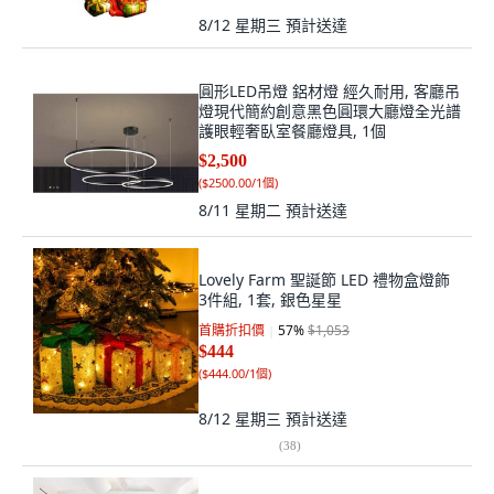
8/12 星期三
預計送達
圓形LED吊燈 鋁材燈 經久耐用, 客廳吊
燈現代簡約創意黑色圓環大廳燈全光譜
護眼輕奢臥室餐廳燈具, 1個
$2,500
(
$2500.00/1個
)
8/11 星期二
預計送達
Lovely Farm 聖誕節 LED 禮物盒燈飾
3件組, 1套, 銀色星星
首購折扣價
57
%
$1,053
$444
(
$444.00/1個
)
8/12 星期三
預計送達
(
38
)