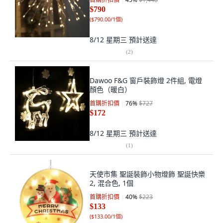
$790
(
$790.00/1個
)
8/12 星期三
預計送達
(
2
)
Dawoo F&G 窗戶裝飾燈 2件組, 電燈
顏色（暖白）
首購折扣價
76
%
$727
$172
8/12 星期三
預計送達
(
1
)
天使市集 聖誕裝飾小物燈飾 聖誕快樂
2, 混合色, 1個
首購折扣價
40
%
$223
$133
(
$133.00/1個
)