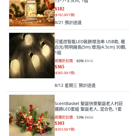
13*7*3.5cm, 1個
$182
(
$182.00/1個
)
8/21
預計送達
可遙控智能LED裝飾燈泡串 USB款, 暖
白光/照明線長(5m) 燈泡(4.5cm) 30顆,
1組
首購折扣價
60
%
$915
$365
(
$365.00/1個
)
8/12 星期三
預計送達
ScentBasket 聖誕快樂聖誕老人村莊
擺飾LED套組 聖誕老人, 混合色, 1套
首購折扣價
53
%
$658
$303
(
$303.00/1個
)