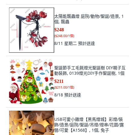
太陽能飄蟲燈 庭院/動物/聖誕/造景, 1
個, 飄蟲
$248
(
$248.00/1個
)
8/11 星期二
預計送達
聖誕節手工毛氈燈光聖誕樹 DIY親子互
動裝飾, 0139燈光DIY手作聖誕樹, 1個
$211
(
$211.00/1個
)
8/18
預計送達
USB可愛小雞燈【黑馬燈城】彩燈/裝
飾/造景/庭院/聖誕/吊燈/燈串/花園/露
營/可愛【A1568】, 1個, 兔子