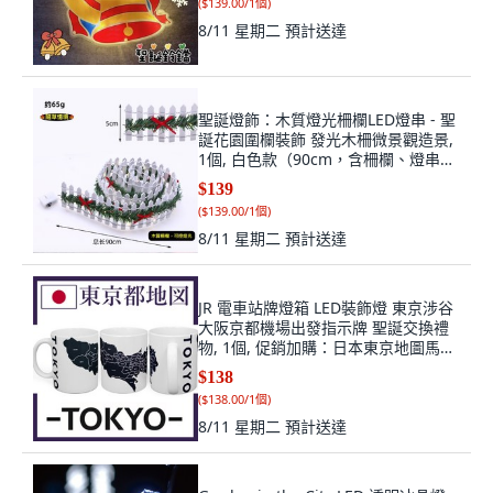
(
$139.00/1個
)
8/11 星期二
預計送達
聖誕燈飾：木質燈光柵欄LED燈串 - 聖
誕花園圍欄裝飾 發光木柵微景觀造景,
1個, 白色款（90cm，含柵欄、燈串、
電池）
$139
(
$139.00/1個
)
8/11 星期二
預計送達
JR 電車站牌燈箱 LED裝飾燈 東京涉谷
大阪京都機場出發指示牌 聖誕交換禮
物, 1個, 促銷加購：日本東京地圖馬克
杯一組
$138
(
$138.00/1個
)
8/11 星期二
預計送達