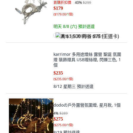
首購折扣價
40
%
$299
$179
(
$179.00/1個
)
明天 8/8 (六)
預計送達
满 $1,500 再省 $75 (王道卡)
karrimor 多用途燈絲 露營 聖誕 氛圍
燈 裝飾燈具 USB燈絲燈, 閃爍三色, 1
個
$235
(
$235.00/1個
)
8/12 星期三
預計送達
dodoの戶外露營氛圍燈, 星月款, 1個
4
%
$289
$275
(
$275.00/1個
)
8/19
預計送達