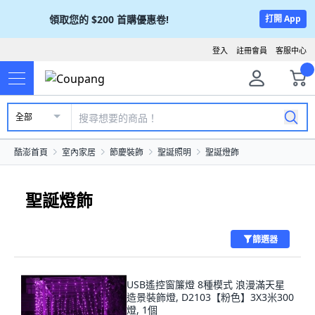
領取您的
$200
首購優惠卷!
打開 App
登入
註冊會員
客服中心
全部
酷澎首頁
室內家居
節慶裝飾
聖誕照明
聖誕燈飾
聖誕燈飾
篩選器
USB遙控窗簾燈 8種模式 浪漫滿天星
造景裝飾燈, D2103【粉色】3X3米300
燈, 1個