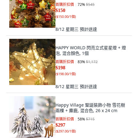
首購折扣價
72
%
$545
$150
(
$150.00/1個
)
8/12 星期三
預計送達
HAPPY WORLD 閃亮立式星星燈 + 燈
泡, 混合顏色, 1個
首購折扣價
83
%
$1,172
$198
(
$198.00/1個
)
8/12 星期三
預計送達
Happy Village 聖誕裝飾小物 雪花樹
兩棵 + 麋鹿, 混合色, 26 x 24 cm
首購折扣價
58
%
$715
$297
(
$297.00/1個
)