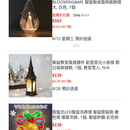
BLOOMING&ME 聖誕樹桌面與裝飾燈
大, 白色, 1個
首購折扣價
56
%
$373
$163
(
$163.00/1個
)
8/12 星期三
預計送達
(
22
)
聖誕教堂風燈擺件 創意發光小夜燈 節
日裝飾燈飾, 1個, 教堂雪人, N/A
$139
(
$139.00/1個
)
8/26
預計送達
吸盤式LED聖誕吊飾燈 聖誕節裝飾 暖
色燈 櫥窗吊飾, 1個, 聖誕鈴鐺-彩色款
$139