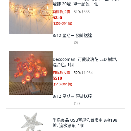
燈飾 20燈, 單一顏色, 1個
首購折扣價
61
%
$665
$256
(
$256.00/1個
)
8/12 星期三
預計送達
(
5
)
Decocomani 可愛玫瑰花 LED 樹燈,
混合色, 1個
首購折扣價
52
%
$1,084
$510
(
$510.00/1個
)
8/12 星期三
預計送達
(
12
)
半島良品 USB聖誕佈置燈串 9串198
燈, 流水瀑布, 1個