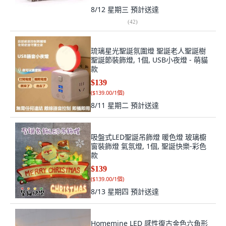
8/12 星期三
預計送達
(
42
)
琉璃星光聖誕氛圍燈 聖誕老人聖誕樹
聖誕節裝飾燈, 1個, USB小夜燈 - 萌貓
款
$139
(
$139.00/1個
)
8/11 星期二
預計送達
吸盤式LED聖誕吊飾燈 暖色燈 玻璃櫥
窗裝飾燈 氣氛燈, 1個, 聖誕快樂-彩色
款
$139
(
$139.00/1個
)
8/13 星期四
預計送達
Homemine LED 感性復古金色六角形