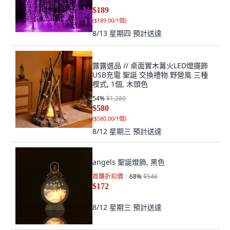
$189
(
$189.00/1個
)
8/13 星期四
預計送達
露露選品 // 桌面實木篝火LED燈擺飾
USB充電 聖誕 交換禮物 野營風 三種
模式, 1個, 木頭色
54
%
$1,280
$580
(
$580.00/1個
)
8/12 星期三
預計送達
angels 聖誕燈飾, 黑色
首購折扣價
68
%
$546
$172
8/12 星期三
預計送達