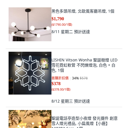
黑色多頭吊燈, 北歐風客廳吊燈, 1個
$1,790
(
$1790.00/1個
)
8/11 星期二
預計送達
LISHIN Vitson Wonha 聖誕樹燈 LED
雪花霓虹軟管 不閃爍燈泡, 白色 + 白
色, 1個
首購折扣價
34
%
$578
$378
(
$378.00/1個
)
8/12 星期三
預計送達
聖誕電話亭造型小夜燈 發光擺件 創意
雪人燈光禮品, 小扁風燈【小鹿】