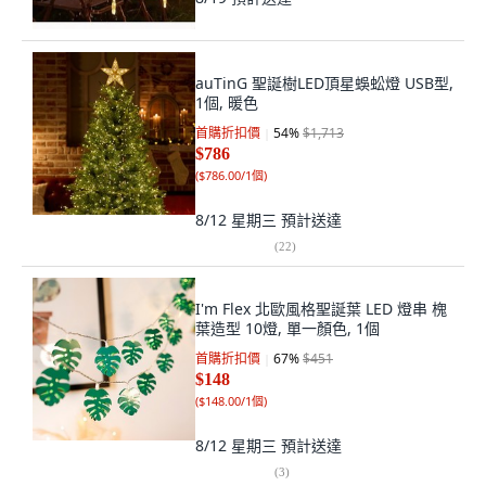
auTinG 聖誕樹LED頂星蜈蚣燈 USB型,
1個, 暖色
首購折扣價
54
%
$1,713
$786
(
$786.00/1個
)
8/12 星期三
預計送達
(
22
)
I'm Flex 北歐風格聖誕葉 LED 燈串 槐
葉造型 10燈, 單一顏色, 1個
首購折扣價
67
%
$451
$148
(
$148.00/1個
)
8/12 星期三
預計送達
(
3
)