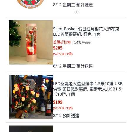
8/12 星期三
預計送達
(
1
)
ScentBasket 假日紅莓棉花人造花束
LED圓筒提籃組, 紅色, 1套
首購折扣價
54
%
$622
$285
(
$285.00/1個
)
8/12 星期三
預計送達
LED聖誕老人造型燈串 1.5米10燈 USB
供電 節日派對裝飾, 聖誕老人,USB1.5
米10燈, 1個
$199
(
$199.00/1個
)
8/15
預計送達