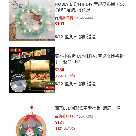
NOBLY Blühen DIY 聖誕壁掛樹 + 50
顆LED燈泡, 薄荷綠
首購折扣價
40
%
$322
$193
8/12 星期三
預計送達
魔方小夜燈 DIY材料包 聖誕交換禮物
手工藝品, 1個
$250
(
$250.00/1個
)
8/12 星期三
預計送達
圖案LED圓形燈聖誕掛飾, 麋鹿, 1個
首購折扣價
40
%
$203
$121
(
$121.00/1個
)