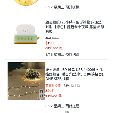
8/12 星期三
預計送達
超長續航120小時 - 聖誕禮物 床頭燈,
1個, 【綠色】麵包機小夜燈 露營燈 感
應燈
46
%
$358
$190
(
$190.00/1個
)
8/13 星期四
預計送達
蜈蚣燈泡 LED 燈串 USB 1400燈 + 遙
控器組合, 暖白光(燈串), 黑色(遙控器),
ONE SIZE, 1套
首購折扣價
78
%
$2,643
$567
(
$567.00/1個
)
8/12 星期三
預計送達
(
40
)