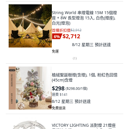
String World 串燈電線 15M 15個燈
座 + 8W 長型燈泡 15入, 白色(燈座),
白光(燈泡)
首購折扣價
$2,912
$2,712
6
%
8/12 星期三
預計送達
免運
(
1
)
植絨聖誕樹燈(含燈), 1個, 粉紅色回憶
(45cm)含燈
$298
(
$298.00/1個
)
運費 $141
8/12 星期三
預計送達
免費退貨
VICTORY LIGHTING 派對燈 21燈座