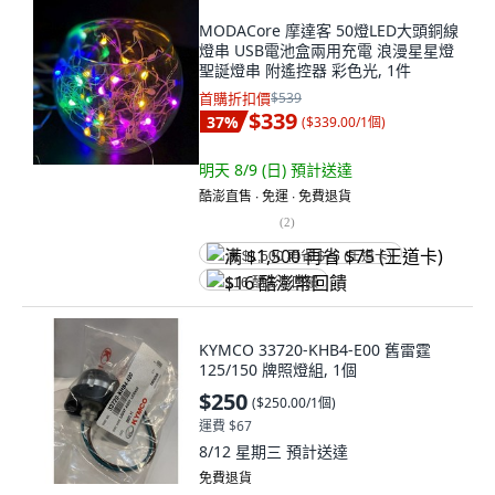
MODACore 摩達客 50燈LED大頭銅線
燈串 USB電池盒兩用充電 浪漫星星燈
聖誕燈串 附遙控器 彩色光, 1件
首購折扣價
$539
$339
37
%
(
$339.00/1個
)
明天 8/9 (日)
預計送達
酷澎直售 ∙ 免運 ∙ 免費退貨
(
2
)
满 $1,500 再省 $75 (王道卡)
$16 酷澎幣回饋
KYMCO 33720-KHB4-E00 舊雷霆
125/150 牌照燈組, 1個
$250
(
$250.00/1個
)
運費 $67
8/12 星期三
預計送達
免費退貨