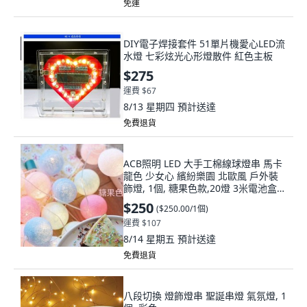
免運
DIY電子焊接套件 51單片機愛心LED流
水燈 七彩炫光心形燈散件 紅色主板
$275
運費 $67
8/13 星期四
預計送達
免費退貨
ACB照明 LED 大手工棉線球燈串 馬卡
龍色 少女心 繽紛樂園 北歐風 戶外裝
飾燈, 1個, 糖果色款,20燈 3米電池盒/3
段可閃
$250
(
$250.00/1個
)
運費 $107
8/14 星期五
預計送達
免費退貨
八段切換 燈飾燈串 聖誕串燈 氣氛燈, 1