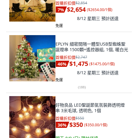
首購折扣價
$2,854
$2,654
7
%
(
$2654.00/1個
)
8/12 星期三
預計送達
免運
EPLYN 細密間隔一體型USB型蜘蛛聖
誕燈串 1500顆+遙控器組, 1個, 暖白光
首購折扣價
$2,747
$1,475
46
%
(
$1475.00/1個
)
8/12 星期三
預計送達
免運
(
188
)
好物良品 LED聖誕節氣氛裝飾透明燈
串 3米毛球, 透明色, 1個
首購折扣價
$550
$350
36
%
(
$350.00/1個
)