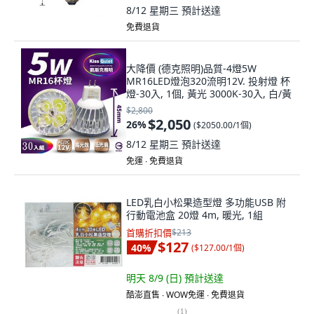
8/12 星期三
預計送達
免費退貨
大降價 (德克照明)品質-4燈5W
MR16LED燈泡320流明12V. 投射燈 杯
燈-30入, 1個, 黃光 3000K-30入, 白/黃
$2,800
$2,050
26
%
(
$2050.00/1個
)
8/12 星期三
預計送達
免運 ∙ 免費退貨
LED乳白小松果造型燈 多功能USB 附
行動電池盒 20燈 4m, 暖光, 1組
首購折扣價
$213
$127
40
%
(
$127.00/1個
)
明天 8/9 (日)
預計送達
酷澎直售 ∙ WOW免運 ∙ 免費退貨
(
1
)