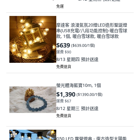
免運
摩達客 浪漫氣氛20燈LED造形聖誕燈
串(USB充電/八段功能控制)-暖白雪球
款, 1個, 暖白雪球款, 暖白雪球款
$639
(
$639.00/1個
)
運費 $90
8/13 星期四
預計送達
免費退貨
螢光體海藍寶10m, 1個
$1,390
(
$1390.00/1個
)
運費 $67
8/12 星期三
預計送達
免費退貨
G50 LED 露營燈串 - 復古造型太陽能