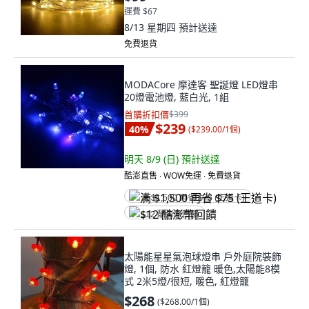
運費 $67
8/13 星期四
預計送達
免費退貨
MODACore 摩達客 聖誕燈 LED燈串
20燈電池燈, 藍白光, 1組
首購折扣價
$399
$239
40
%
(
$239.00/1個
)
明天 8/9 (日)
預計送達
酷澎直售 ∙ WOW免運 ∙ 免費退貨
满 $1,500 再省 $75 (王道卡)
$12 酷澎幣回饋
太陽能星星氣泡球燈串 戶外庭院裝飾
燈, 1個, 防水 紅燈籠 暖色,太陽能8模
式 2米5燈/很短, 暖色, 紅燈籠
$268
(
$268.00/1個
)