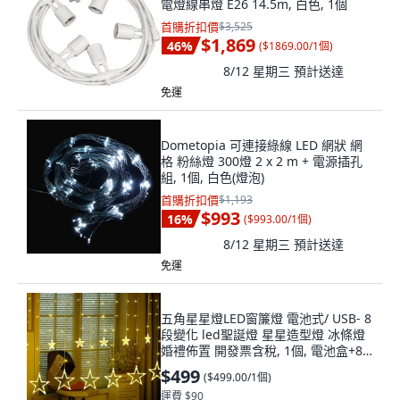
電燈線串燈 E26 14.5m, 白色, 1個
首購折扣價
$3,525
$1,869
46
%
(
$1869.00/1個
)
8/12 星期三
預計送達
免運
Dometopia 可連接綠線 LED 網狀 網
格 粉絲燈 300燈 2 x 2 m + 電源插孔
組, 1個, 白色(燈泡)
首購折扣價
$1,193
$993
16
%
(
$993.00/1個
)
8/12 星期三
預計送達
免運
五角星星燈LED窗簾燈 電池式/ USB- 8
段變化 led聖誕燈 星星造型燈 冰條燈
婚禮佈置 開發票含稅, 1個, 電池盒+8
段變化
$499
(
$499.00/1個
)
運費 $90