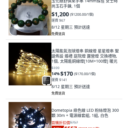
玉化綠舒俱來手串 14mm珠徑 女士時
尚玉石手鍊, 1個
$1,200
(
$1200.00/1個
)
運費 $67
8/12 星期三
預計送達
免費退貨
太陽能氣泡球燈串 銅線燈 星星燈串 聖
誕佈設 婚禮 庭院燈 露營燈 交換禮物,
1個, 太陽能銅線燈[10M+100燈] 暖光
$199
$170
14
%
(
$170.00/1個
)
運費 $141
8/12 星期三
預計送達
免費退貨
Dometopia 綠色線 LED 粉絲燈泡 300
顆 30m + 電源線套組, 1組, 白色
首購折扣價
$757