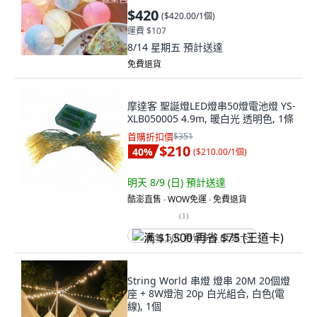
電/3段可閃
$420
(
$420.00/1個
)
運費 $107
8/14 星期五
預計送達
免費退貨
摩達客 聖誕燈LED燈串50燈電池燈 YS-
XLB050005 4.9m, 暖白光 透明色, 1條
首購折扣價
$351
$210
40
%
(
$210.00/1個
)
明天 8/9 (日)
預計送達
酷澎直售 ∙ WOW免運 ∙ 免費退貨
(
1
)
满 $1,500 再省 $75 (王道卡)
String World 串燈 燈串 20M 20個燈
座 + 8W燈泡 20p 白光組合, 白色(電
線), 1個