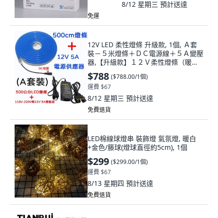
8/12 星期三
預計送達
免運
12V LED 柔性燈條 升級款, 1個, Ａ套
裝－５米燈條＋ＤＣ電源線＋５Ａ變壓
器,【升級款】１２Ｖ柔性燈條（暖白
光）
$788
(
$788.00/1個
)
運費 $67
8/12 星期三
預計送達
免費退貨
LED棉線球燈串 裝飾燈 氣氛燈, 暖白
+金色/籐球(燈球直徑約5cm), 1個
$299
(
$299.00/1個
)
運費 $67
8/13 星期四
預計送達
免費退貨