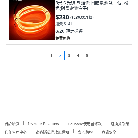
5米冷光線 EL燈條 附贈電池盒, 1個, 橘
色(附贈電池盒子)
$230
(
$230.00/1個
)
運費 $141
8/20
預計送達
免費退貨
1
3
4
5
2
Investor Relations
關於酷澎
Coupang使用者條款
退換貨政策
信任管理中心
顧客隱私權政策通知
安心購物
資訊安全