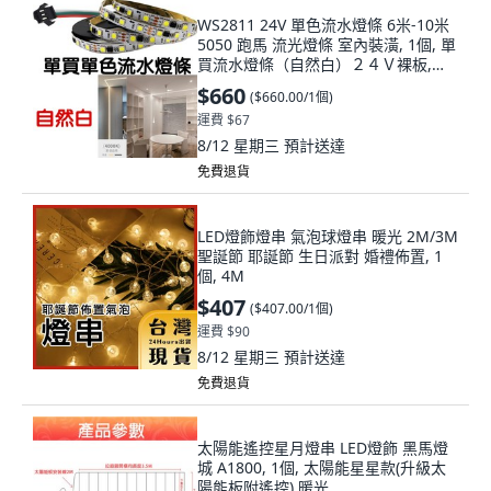
WS2811 24V 單色流水燈條 6米-10米
5050 跑馬 流光燈條 室內裝潢, 1個, 單
買流水燈條（自然白）２４Ｖ裸板,
（燈條６００公分）Ｘ１
$660
(
$660.00/1個
)
運費 $67
8/12 星期三
預計送達
免費退貨
LED燈飾燈串 氣泡球燈串 暖光 2M/3M
聖誕節 耶誕節 生日派對 婚禮佈置, 1
個, 4M
$407
(
$407.00/1個
)
運費 $90
8/12 星期三
預計送達
免費退貨
太陽能遙控星月燈串 LED燈飾 黑馬燈
城 A1800, 1個, 太陽能星星款(升級太
陽能板附遙控),暖光