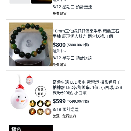
8/12 星期三
預計送達
免費退貨
10mm玉化綠舒舒俱來手串 精緻玉石
手鍊 展現個人魅力 適合送禮, 1個
$800
(
$800.00/1個
)
運費 $67
8/12 星期三
預計送達
免費退貨
奇趣生活 LED燈串 露營燈 攝影道具 自
拍神器 LED裝飾燈串, 1個, 小白球,USB
款6米40燈, 小白球
$599
(
$599.00/1個
)
8/18
預計送達
免運 ∙ 免費退貨