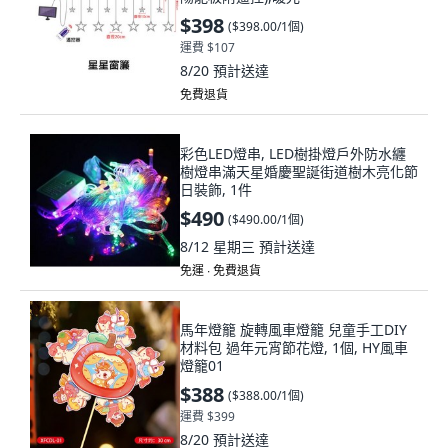
$398
(
$398.00/1個
)
運費 $107
8/20
預計送達
免費退貨
彩色LED燈串, LED樹掛燈戶外防水纏
樹燈串滿天星婚慶聖誕街道樹木亮化節
日裝飾, 1件
$490
(
$490.00/1個
)
8/12 星期三
預計送達
免運 ∙ 免費退貨
馬年燈籠 旋轉風車燈籠 兒童手工DIY
材料包 過年元宵節花燈, 1個, HY風車
燈籠01
$388
(
$388.00/1個
)
運費 $399
8/20
預計送達