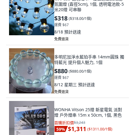
氛圍燈 (直徑5cm), 1個, 透明電池款-5
米20燈 可串聯
$318
(
$318.00/1個
)
運費 $67
8/18
預計送達
免費退貨
多明尼加淨水藍珀手串 14mm圓珠 獨
特藍光 提升個人魅力, 1個
$880
(
$880.00/1個
)
運費 $67
8/12 星期三
預計送達
免費退貨
WONHA Vitson 25燈 新星電氣 派對
燈 戶外燈串 15m x 50cm, 1個, 黑色
首購折扣價
$3,243
$1,311
59
%
(
$1311.00/1個
)