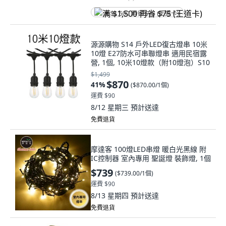
满 $1,500 再省 $75 (王道卡)
源源購物 S14 戶外LED復古燈串 10米
10燈 E27防水可串聯燈串 適用民宿露
營, 1個, 10米10燈款（附10燈泡）S10
$1,499
$870
41
%
(
$870.00/1個
)
運費 $90
8/12 星期三
預計送達
免費退貨
摩達客 100燈LED串燈 暖白光黑線 附
IC控制器 室內專用 聖誕燈 裝飾燈, 1個
$739
(
$739.00/1個
)
運費 $90
8/13 星期四
預計送達
免費退貨