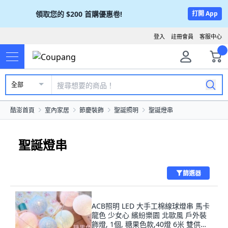
領取您的
$200
首購優惠卷!
打開 App
登入
註冊會員
客服中心
全部
酷澎首頁
室內家居
節慶裝飾
聖誕照明
聖誕燈串
聖誕燈串
篩選器
ACB照明 LED 大手工棉線球燈串 馬卡
龍色 少女心 繽紛樂園 北歐風 戶外裝
飾燈, 1個, 糖果色款,40燈 6米 雙供