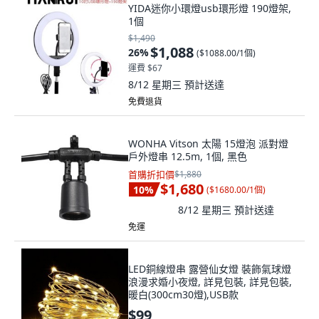
YIDA迷你小環燈usb環形燈 190燈架,
1個
$1,490
$1,088
26
%
(
$1088.00/1個
)
運費 $67
8/12 星期三
預計送達
免費退貨
WONHA Vitson 太陽 15燈泡 派對燈
戶外燈串 12.5m, 1個, 黑色
首購折扣價
$1,880
$1,680
10
%
(
$1680.00/1個
)
8/12 星期三
預計送達
免運
LED銅線燈串 露營仙女燈 裝飾氣球燈
浪漫求婚小夜燈, 詳見包裝, 詳見包裝,
暖白(300cm30燈),USB款
$99