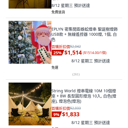
8/12 星期三
預計送達
免費退貨
EPLYN 密集間距蜈蚣燈串 聖誕樹燈飾
USB款 + 無線遙控器 1000燈, 1個, 白
色
首購折扣價
$2,042
$1,514
25
%
(
$1514.00/1個
)
8/12 星期三
預計送達
免運
(
261
)
String World 燈串電線 10M 10個燈
座 + 8W 長型圓形燈泡 10入, 白色(燈
座), 燈泡色(燈泡)
首購折扣價
$2,033
$1,833
9
%
8/12 星期三
預計送達