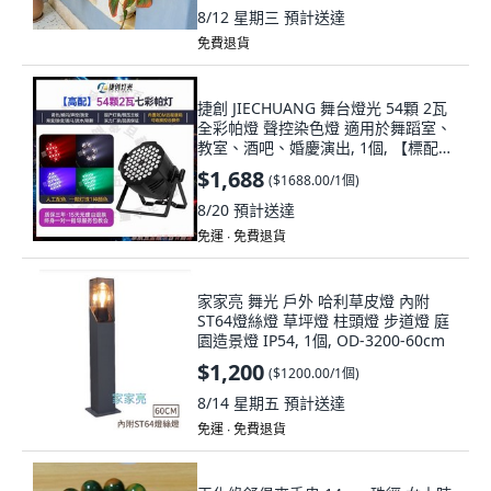
8/12 星期三
預計送達
免費退貨
捷創 JIECHUANG 舞台燈光 54顆 2瓦
全彩帕燈 聲控染色燈 適用於舞蹈室、
教室、酒吧、婚慶演出, 1個, 【標配】
54顆全彩帕燈（遙控款）
$1,688
(
$1688.00/1個
)
8/20
預計送達
免運 ∙ 免費退貨
家家亮 舞光 戶外 哈利草皮燈 內附
ST64燈絲燈 草坪燈 柱頭燈 步道燈 庭
園造景燈 IP54, 1個, OD-3200-60cm
$1,200
(
$1200.00/1個
)
8/14 星期五
預計送達
免運 ∙ 免費退貨