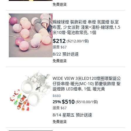
免費退貨
棉線球燈 裝飾彩燈 串燈 氛圍燈 臥室
布置, 少女派對 淺紫+淺粉-線球燈,1.5
米10燈-電池款常亮, 1個
$212
(
$212.00/1個
)
運費 $67
8/22
預計送達
免費退貨
WIDE VIEW 3米LED120燈圈環聖誕公
仔掛串燈-暖光(MC-10) 節慶裝飾燈 聖
誕燈飾 LED燈串, 1個, 暖光黃
$680
$510
25
%
(
$510.00/1個
)
運費 $67
8/14 星期五
預計送達
免費退貨