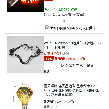
明天 8/9 (日)
預計送達
酷澎直售 ∙ WOW免運 ∙ 免費退貨
(
1
)
满 $1,500 再省 $75 (王道卡)
WONHA Vitson 10燈戶外派對燈串 12
x 1 m, 1個, 黑色
首購折扣價
$1,166
$966
17
%
(
$966.00/1個
)
8/12 星期三
預計送達
免運
雨果燈飾 滿天星造型 星串燈串 E27
LED 七彩燈泡 銅線裝飾燈 3D炫彩燈,
1個, 鑽石滿天星3D
$250
(
$250.00/1個
)
運費 $197