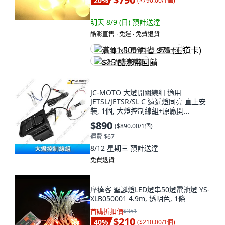
20
%
(
$790.00/1個
)
明天 8/9 (日)
預計送達
酷澎直售 ∙ 免運 ∙ 免費退貨
满 $1,500 再省 $75 (王道卡)
$25 酷澎幣回饋
JC-MOTO 大燈開關線組 適用
JETSL/JETSR/SL C 遠近燈同亮 直上安
裝, 1個, 大燈控制線組+原廠開
關,JETSL／SL+／C, N/A
$890
(
$890.00/1個
)
運費 $67
8/12 星期三
預計送達
免費退貨
摩達客 聖誕燈LED燈串50燈電池燈 YS-
XLB050001 4.9m, 透明色, 1條
首購折扣價
$351
$210
40
%
(
$210.00/1個
)