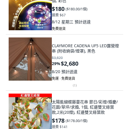
個, 彩色
$180
(
$180.00/1個
)
運費 $67
8/12 星期三
預計送達
免費退貨
CLAYMORE CADENA UF5 LED露營燈
串 (附收納袋/燈罩), 黑色
$3,820
$2,680
29
%
8/20
預計送達
免運 ∙ 免費退貨
(
1
)
太陽能蝴蝶藤蔓花串 節日/彩燈/婚慶/
花園/草坪/求婚, 1個, 紅邊雙叉綠葉
款,2米(20燈), 紅邊雙叉綠葉款
$178
(
$178.00/1個
)
運費 $141