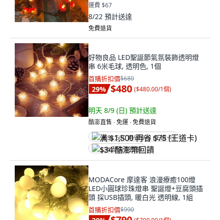
運費 $67
8/22
預計送達
免費退貨
好物良品 LED聖誕節氣氛裝飾透明燈
串 6米毛球, 透明色, 1個
首購折扣價
$680
$480
29
%
(
$480.00/1個
)
明天 8/9 (日)
預計送達
酷澎直售 ∙ 免運 ∙ 免費退貨
满 $1,500 再省 $75 (王道卡)
$34 酷澎幣回饋
MODACore 摩達客 浪漫療癒100燈
LED小圓球珍珠燈串 聖誕燈+豆腐頭插
頭 採USB插頭, 暖白光 透明線, 1組
首購折扣價
$990
$790