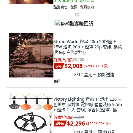
明天 8/9 (日)
預計送達
酷澎直售 ∙ 免運 ∙ 免費退貨
(
2
)
$28 酷澎幣回饋
String World 燈串 20m 20燈座 +
15W 燈泡 20p + 燈罩 20p 套組, 黑色
(燈串), 白光(燈泡)
首購折扣價
$3,108
$2,908
6
%
(
$2908.00/1個
)
8/12 星期三
預計送達
免運
Victory Lighting 燈飾 11燈座 E26 三
色燈罩 派對燈 電燈線 星星裝飾 9.5m
+ 燈泡 11入 套組, 混合色(燈罩), 黑色
(電燈線), 燈泡色(燈泡), 1套
首購折扣價
$4,230
$2,296
45
%
(
$2296.00/1個
)
8/12 星期三
預計送達