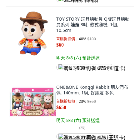
$23 酷澎幣回饋
TOY STORY 玩具總動員 Q版玩具總動
員系列 娃娃 3吋, 款式隨機, 1個,
10.5cm
首購折扣價
40
%
$100
$60
明天 8/8 (六)
預計送達
满 $1,500 再省 $75 (王道卡)
ONE&ONE Konggi Rabbit 朋友們布
偶, 140mm, 1組, 好朋友 多色
首購折扣價
23
%
$850
$650
明天 8/8 (六)
預計送達
(
25
)
满 $1,500 再省 $75 (王道卡)