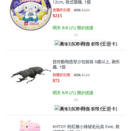
12cm, 款式隨機, 1個
首購折扣價
40
%
$359
$215
明天 8/8 (六)
預計送達
(
2
)
满 $1,500 再省 $75 (王道卡)
迷你動物造型沙包娃娃 6歲以上, 鍬形
蟲, 1個
首購折扣價
40
%
$120
$72
明天 8/8 (六)
預計送達
(
8
)
满 $1,500 再省 $75 (王道卡)
KHTOY 粉紅豬小妹絨毛玩具 Evie, 款