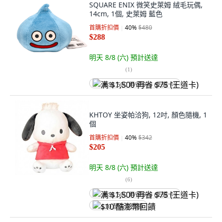
SQUARE ENIX 微笑史萊姆 絨毛玩偶,
14cm, 1個, 史萊姆 藍色
首購折扣價
40
%
$480
$288
明天 8/8 (六)
預計送達
(
1
)
满 $1,500 再省 $75 (王道卡)
KHTOY 坐姿帕洽狗, 12吋, 顏色隨機, 1
個
首購折扣價
40
%
$342
$205
明天 8/8 (六)
預計送達
(
6
)
满 $1,500 再省 $75 (王道卡)
$10 酷澎幣回饋