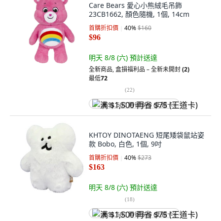
Care Bears 愛心小熊絨毛吊飾
23CB1662, 顏色隨機, 1個, 14cm
首購折扣價
40
%
$160
$96
明天 8/8 (六)
預計送達
全新商品
,
盒損福利品 – 全新未開封
(2)
最低
72
(
22
)
满 $1,500 再省 $75 (王道卡)
KHTOY DINOTAENG 短尾矮袋鼠站姿
款 Bobo, 白色, 1個, 9吋
首購折扣價
40
%
$273
$163
明天 8/8 (六)
預計送達
(
18
)
满 $1,500 再省 $75 (王道卡)