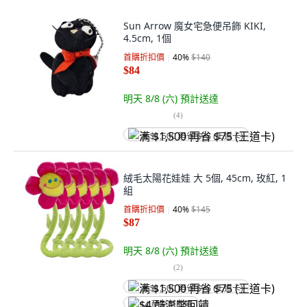
Sun Arrow 魔女宅急便吊飾 KIKI,
4.5cm, 1個
首購折扣價
40
%
$140
$84
明天 8/8 (六)
預計送達
(
4
)
满 $1,500 再省 $75 (王道卡)
絨毛太陽花娃娃 大 5個, 45cm, 玫紅, 1
組
首購折扣價
40
%
$145
$87
明天 8/8 (六)
預計送達
(
2
)
满 $1,500 再省 $75 (王道卡)
$4 酷澎幣回饋