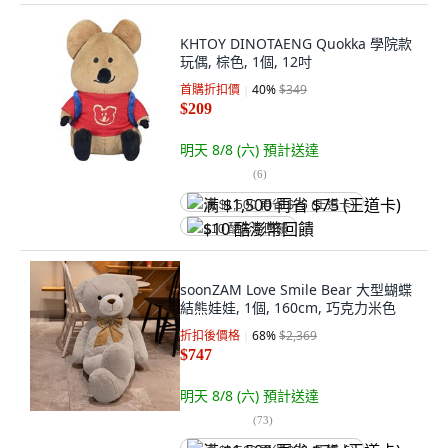
KHTOY DINOTAENG Quokka 學院款
玩偶, 棕色, 1個, 12吋
首購折扣價
40
%
$349
$209
明天 8/8 (六)
預計送達
(
6
)
满 $1,500 再省 $75 (王道卡)
$10 酷澎幣回饋
soonZAM Love Smile Bear 大型蝴蝶
結熊娃娃, 1個, 160cm, 巧克力米色
折扣後價格
68
%
$2,369
$747
明天 8/8 (六)
預計送達
(
73
)