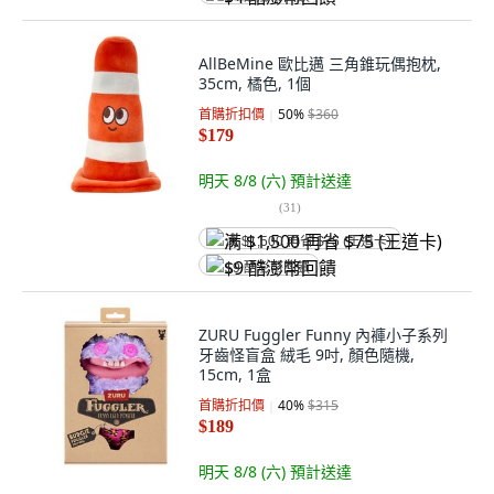
AllBeMine 歐比邁 三角錐玩偶抱枕,
35cm, 橘色, 1個
首購折扣價
50
%
$360
$179
明天 8/8 (六)
預計送達
(
31
)
满 $1,500 再省 $75 (王道卡)
$9 酷澎幣回饋
ZURU Fuggler Funny 內褲小子系列
牙齒怪盲盒 絨毛 9吋, 顏色隨機,
15cm, 1盒
首購折扣價
40
%
$315
$189
明天 8/8 (六)
預計送達