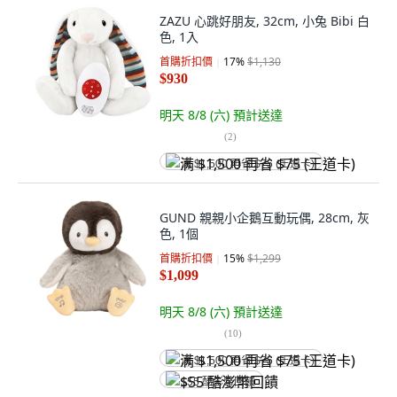
ZAZU 心跳好朋友, 32cm, 小兔 Bibi 白
色, 1入
首購折扣價
17
%
$1,130
$930
明天 8/8 (六)
預計送達
(
2
)
满 $1,500 再省 $75 (王道卡)
GUND 親親小企鵝互動玩偶, 28cm, 灰
色, 1個
首購折扣價
15
%
$1,299
$1,099
明天 8/8 (六)
預計送達
(
10
)
满 $1,500 再省 $75 (王道卡)
$55 酷澎幣回饋