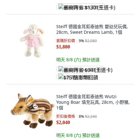
最高再省 $130 (王道卡)
Steiff 德國金耳釦泰迪熊 嬰幼兒玩偶,
28cm, Sweet Dreams Lamb, 1個
首購折扣價
9
%
$2,080
$1,880
明天 8/8 (六)
預計送達
最高再省 $94 (王道卡)
$75 酷澎幣回饋
Steiff 德國金耳釦泰迪熊 Wutzi
Young Boar 填充玩具, 28cm, 小野豬,
1個
折扣後價格
8
%
$2,240
$2,040
明天 8/8 (六)
預計送達