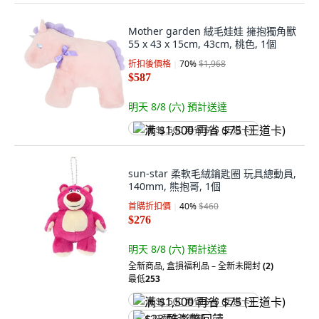
Mother garden 絨毛娃娃 擁抱獨角獸
55 x 43 x 15cm, 43cm, 桃色, 1個
折扣後價格
70
%
$1,968
$587
明天 8/8 (六)
預計送達
满 $1,500 再省 $75 (王道卡)
sun-star 柔軟毛絨鑰匙圈 玩具總動員,
140mm, 熊抱哥, 1個
首購折扣價
40
%
$460
$276
明天 8/8 (六)
預計送達
全新商品
,
盒損福利品 – 全新未開封
(2)
最低
253
满 $1,500 再省 $75 (王道卡)