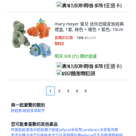
满 $1,500 再省 $75 (王道卡)
mary meyer 蜜兒 迷你恐龍家族經典
禮盒, 1套, 綠色 + 橘色 + 藍色, 10cm
首購折扣價
18
%
$1,111
$911
明天 8/8 (六)
預計送達
满 $1,500 再省 $75 (王道卡)
$55 酷澎幣回饋
2
3
4
5
1
與一起瀏覽的類別
娃娃屋/娃娃家具配件
您可能會喜歡的其他產品
柯基娃娃
庫洛米娃娃
獅子娃娃
jellycat
彩虹熊carebears
米菲兔吊飾
老虎玩偶
卡皮巴拉娃娃
老虎公仔
長頸鹿玩偶
jellycat花生吊飾
蛋糕娃娃