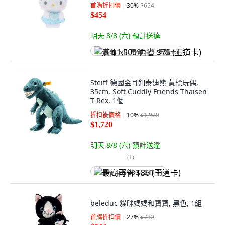
16cm
首購折扣價
30
%
$654
$454
明天 8/8 (六)
預計送達
满 $1,500 再省 $75 (王道卡)
Steiff 德國金耳釦泰迪熊 黃標玩偶,
35cm, Soft Cuddly Friends Thaisen
T-Rex, 1個
折扣後價格
10
%
$1,920
$1,720
明天 8/8 (六)
預計送達
(
1
)
最高再省 $86 (王道卡)
beleduc 貓咪媽媽和寶寶, 黑色, 1組
首購折扣價
27
%
$732