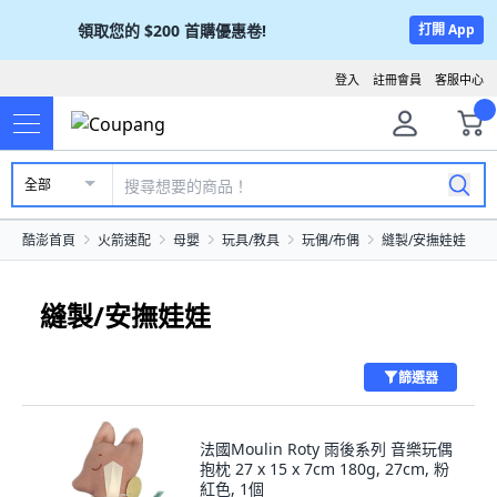
領取您的
$200
首購優惠卷!
打開 App
登入
註冊會員
客服中心
全部
酷澎首頁
火箭速配
母嬰
玩具/教具
玩偶/布偶
縫製/安撫娃娃
縫製/安撫娃娃
篩選器
法國Moulin Roty 雨後系列 音樂玩偶
抱枕 27 x 15 x 7cm 180g, 27cm, 粉
紅色, 1個