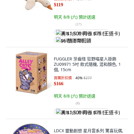
$119
明天 8/8 (六)
預計送達
(
17
)
满 $1,500 再省 $75 (王道卡)
$6 酷澎幣回饋
FUGGLER 牙齒怪 狂野喵星人掛飾
ZU09971 5吋 款式隨機, 混和顏色, 1
個, 15cm
首購折扣價
40
%
$277
$166
明天 8/8 (六)
預計送達
(
8
)
满 $1,500 再省 $75 (王道卡)
LDCX 靈動創想 星月雲系列 驚喜玩偶,