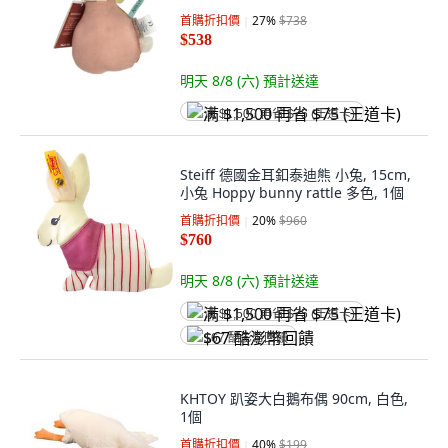
首購折扣價
27
%
$738
$538
明天 8/8 (六)
預計送達
满 $1,500 再省 $75 (王道卡)
Steiff 德國金耳釦泰迪熊 小兔, 15cm,
小兔 Hoppy bunny rattle 多色, 1個
首購折扣價
20
%
$960
$760
明天 8/8 (六)
預計送達
满 $1,500 再省 $75 (王道卡)
$67 酷澎幣回饋
KHTOY 趴姿大白鵝布偶 90cm, 白色,
1個
首購折扣價
40
%
$199