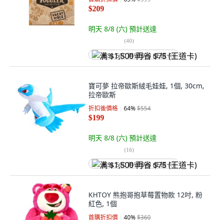
$209
明天 8/8 (六)
預計送達
(
40
)
满 $1,500 再省 $75 (王道卡)
寶可夢 拉帝歐斯絨毛娃娃, 1個, 30cm,
拉帝歐斯
折扣後價格
64
%
$554
$199
明天 8/8 (六)
預計送達
(
16
)
满 $1,500 再省 $75 (王道卡)
KHTOY 熊抱哥抱草莓置物款 12吋, 粉
紅色, 1個
首購折扣價
40
%
$360