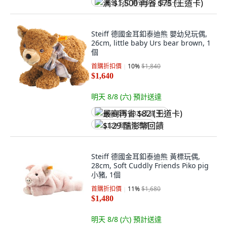
满 $1,500 再省 $75 (王道卡)
Steiff 德國金耳釦泰迪熊 嬰幼兒玩偶,
26cm, little baby Urs bear brown, 1
個
首購折扣價
10
%
$1,840
$1,640
明天 8/8 (六)
預計送達
最高再省 $82 (王道卡)
$129 酷澎幣回饋
Steiff 德國金耳釦泰迪熊 黃標玩偶,
28cm, Soft Cuddly Friends Piko pig
小豬, 1個
首購折扣價
11
%
$1,680
$1,480
明天 8/8 (六)
預計送達