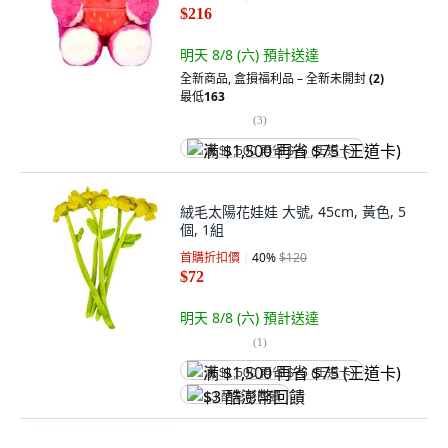
$216
明天 8/8 (六)
預計送達
全新商品
,
盒損福利品 – 全新未開封
(2)
最低
163
(
3
)
满 $1,500 再省 $75 (王道卡)
絨毛太陽花娃娃 大號, 45cm, 黃色, 5
個, 1組
首購折扣價
40
%
$120
$72
明天 8/8 (六)
預計送達
(
1
)
满 $1,500 再省 $75 (王道卡)
$3 酷澎幣回饋