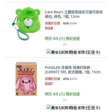
Care Bears 立體造型絨毛可提可掛收
納包, 綠色, 1個, 12cm
首購折扣價
40
%
$184
$110
明天 8/8 (六)
預計送達
(
9
)
满 $1,500 再省 $75 (王道卡)
FUGGLER 牙齒怪 怪辣的掛飾
ZU09972 5吋, 款式隨機, 1個, 15cm
首購折扣價
40
%
$279
$167
明天 8/8 (六)
預計送達
(
1
)
满 $1,500 再省 $75 (王道卡)