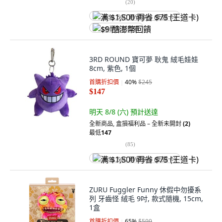
(
20
)
满 $1,500 再省 $75 (王道卡)
$9 酷澎幣回饋
3RD ROUND 寶可夢 耿鬼 絨毛娃娃
8cm, 紫色, 1個
首購折扣價
40
%
$245
$147
明天 8/8 (六)
預計送達
全新商品
,
盒損福利品 – 全新未開封
(2)
最低
147
(
85
)
满 $1,500 再省 $75 (王道卡)
ZURU Fuggler Funny 休假中勿擾系
列 牙齒怪 絨毛 9吋, 款式隨機, 15cm,
1盒
首購折扣價
65
%
$599