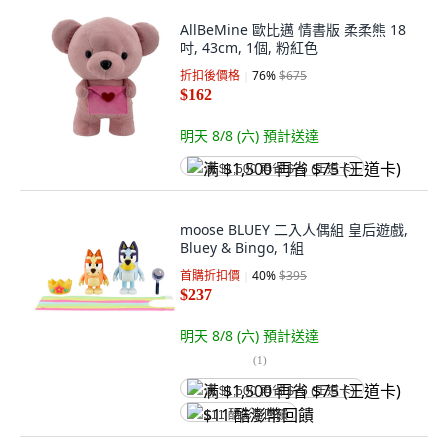
AllBeMine 歐比邁 情書版 柔柔熊 18
吋, 43cm, 1個, 粉紅色
折扣後價格
76
%
$675
$162
明天 8/8 (六)
預計送達
满 $1,500 再省 $75 (王道卡)
moose BLUEY 二入人偶組 皇后遊戲,
Bluey & Bingo, 1組
首購折扣價
40
%
$395
$237
明天 8/8 (六)
預計送達
(
1
)
满 $1,500 再省 $75 (王道卡)
$11 酷澎幣回饋