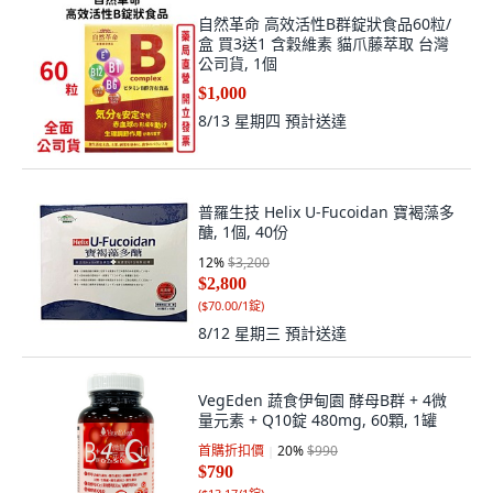
自然革命 高效活性B群錠狀食品60粒/
盒 買3送1 含穀維素 貓爪藤萃取 台灣
公司貨, 1個
$1,000
8/13 星期四
預計送達
普羅生技 Helix U-Fucoidan 寶褐藻多
醣, 1個, 40份
12
%
$3,200
$2,800
(
$70.00/1錠
)
8/12 星期三
預計送達
VegEden 蔬食伊甸園 酵母B群 + 4微
量元素 + Q10錠 480mg, 60顆, 1罐
首購折扣價
20
%
$990
$790