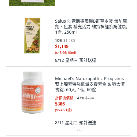
Salus 沙露斯德國纖B群草本液 無防腐
劑、色素 補充活力 維持神經系統健康,
1盒, 250ml
10
%
$1,280
$1,149
(
$45.96/10ml
)
8/12 星期三
預計送達
Michael's Naturopathic Programs
腎上腺素特強能量支援素食 & 猶太潔
食錠, 60入, 1個, 60錠
折扣後價格
47
%
$734
$386
(
$6.43/1錠
)
8/11 星期二
預計送達
(
2
)