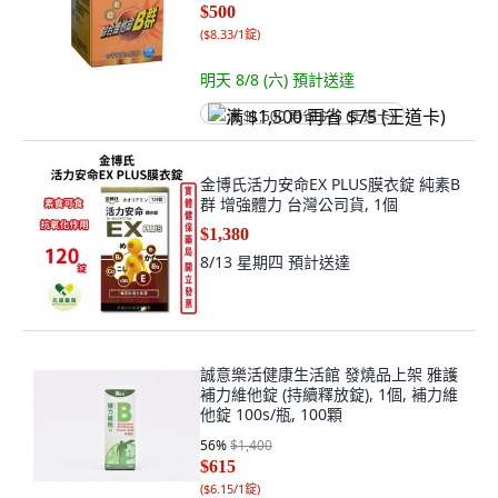
$500
(
$8.33/1錠
)
明天 8/8 (六)
預計送達
满 $1,500 再省 $75 (王道卡)
金博氏活力安命EX PLUS膜衣錠 純素B
群 增強體力 台灣公司貨, 1個
$1,380
8/13 星期四
預計送達
誠意樂活健康生活館 發燒品上架 雅護
補力維他錠 (持續釋放錠), 1個, 補力維
他錠 100s/瓶, 100顆
56
%
$1,400
$615
(
$6.15/1錠
)