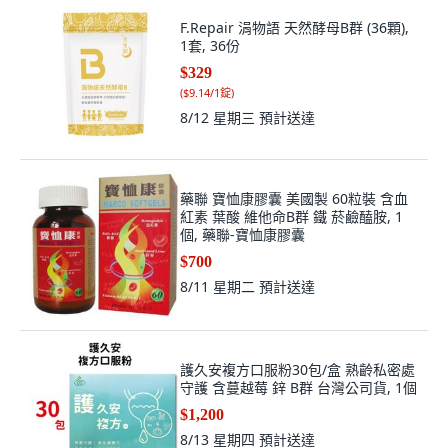
F.Repair 涓物語 天然酵母B群 (36顆),
1套, 36份
$329
(
$9.14/1錠
)
8/12 星期三
預計送達
藥聯 寶恤康膠囊 美國製 60粒裝 含血
紅素 葉酸 維他命B群 鐵 菸鹼醘胺, 1
個, 藥聯-寶恤康膠囊
$700
8/11 星期二
預計送達
護久安複方口服粉30包/盒 熟齡私密處
守護 含蔓越莓 鋅 B群 台灣公司貨, 1個
$1,200
8/13 星期四
預計送達