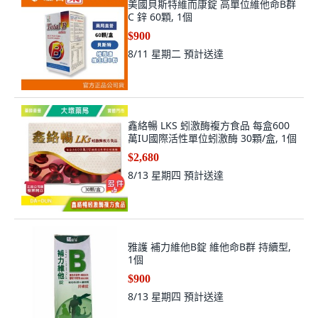
美國貝斯特維而康錠 高單位維他命B群
C 鋅 60顆, 1個
$900
8/11 星期二
預計送達
鑫絡暢 LKS 蚓激酶複方食品 每盒600
萬IU國際活性單位蚓激酶 30顆/盒, 1個
$2,680
8/13 星期四
預計送達
雅護 補力維他B錠 維他命B群 持續型,
1個
$900
8/13 星期四
預計送達