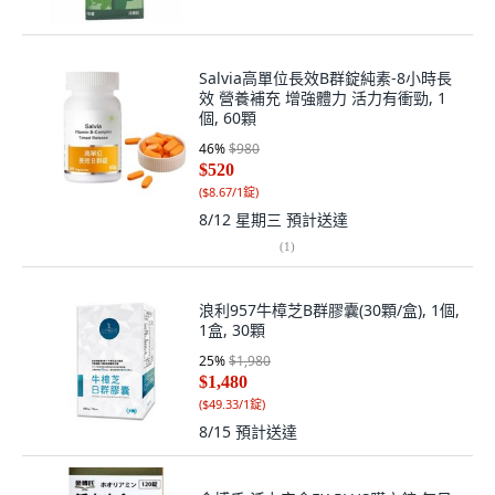
Salvia高單位長效B群錠純素-8小時長
效 營養補充 增強體力 活力有衝勁, 1
個, 60顆
46
%
$980
$520
(
$8.67/1錠
)
8/12 星期三
預計送達
(
1
)
浪利957牛樟芝B群膠囊(30顆/盒), 1個,
1盒, 30顆
25
%
$1,980
$1,480
(
$49.33/1錠
)
8/15
預計送達