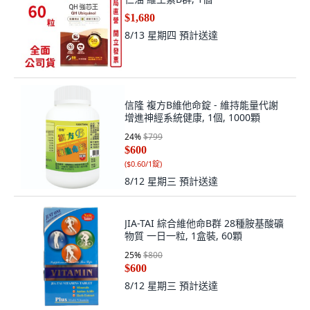
$1,680
8/13 星期四
預計送達
信隆 複方B維他命錠 - 維持能量代謝
增進神經系統健康, 1個, 1000顆
24
%
$799
$600
(
$0.60/1錠
)
8/12 星期三
預計送達
JIA-TAI 綜合維他命B群 28種胺基酸礦
物質 一日一粒, 1盒裝, 60顆
25
%
$800
$600
8/12 星期三
預計送達