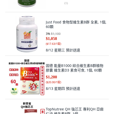
(
1
)
Just Food 食物型維生素B群 全素, 1個,
60顆
3
%
$1,100
$1,058
(
$17.63/1錠
)
8/12 星期三
預計送達
固德 能量B1000 綜合維生素B群植物
膠囊 維生素D3 素食可食, 1個, 60顆
$1,200
(
$20.00/1錠
)
8/13 星期四
預計送達
TopNutree QH 強芯王 專利QH 亞麻
仁油 維生素B群, 1個