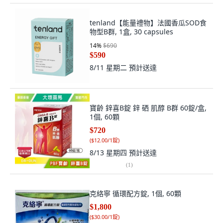
tenland【能量禮物】法國香瓜SOD食
物型B群, 1盒, 30 capsules
14
%
$690
$590
8/11 星期二
預計送達
寶齡 鋅喜B錠 鋅 硒 肌醇 B群 60錠/盒,
1個, 60顆
$720
(
$12.00/1錠
)
8/13 星期四
預計送達
(
1
)
克絡寧 循環配方錠, 1個, 60顆
$1,800
(
$30.00/1錠
)