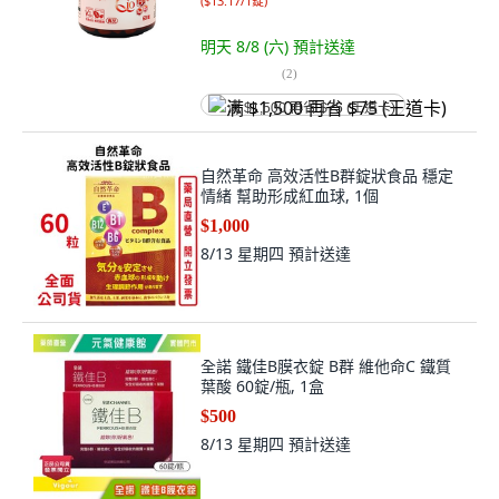
(
$13.17/1錠
)
明天 8/8 (六)
預計送達
(
2
)
满 $1,500 再省 $75 (王道卡)
自然革命 高效活性B群錠狀食品 穩定
情緒 幫助形成紅血球, 1個
$1,000
8/13 星期四
預計送達
全諾 鐵佳B膜衣錠 B群 維他命C 鐵質
葉酸 60錠/瓶, 1盒
$500
8/13 星期四
預計送達