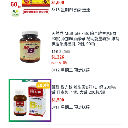
$1,000
8/13 星期四
預計送達
天然成 Multiple - Bs 綜合維生素B群
90錠 添加啤酒酵母 幫助能量轉換 維持
神經系統機能, 2個, 90顆
15
%
$1,560
$1,326
(
$7.37/1錠
)
8/12 星期三
預計送達
藥聯 得力錠 維生素B群+E+鈣 200粒/
罐 日本製, 1個, 大罐 200粒/罐
$1,500
8/11 星期二
預計送達