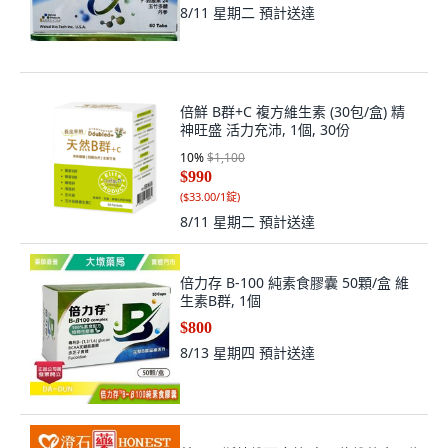
8/11 星期二
預計送達
倍鮮 B群+C 複方維生素 (30包/盒) 精
神旺盛 活力充沛, 1個, 30份
10
%
$1,100
$990
(
$33.00/1錠
)
8/11 星期二
預計送達
倍力存 B-100 純素食膠囊 50顆/盒 維
生素B群, 1個
$800
8/13 星期四
預計送達