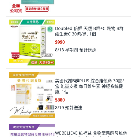
Doubled 倍鮮 天然 B群+C 穀物 B群
維生素C 30包/盒, 1個
$990
8/13 星期四
預計送達
美國代謝B群PLUS 綜合維他命 30錠/
盒 能量支援 每日維生素 神經系統健
康, 1個
$880
8/19
預計送達
WEBELIEVE 維補益 食物型態酵母維他