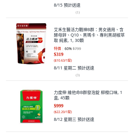
8/15
預計送達
(
1
)
艾禾生醫活力戰神B群：男女適用、含
酵母鋅、Q10、黑瑪卡、專利黑胡椒萃
取 純素, 1, 30顆
特價
60
%
$799
$319
(
$10.63/1錠
)
8/11 星期二
預計送達
(
3
)
力度伸 維他命B群發泡錠 柳橙口味, 1
盒, 45顆
$999
(
$22.20/1錠
)
8/12 星期三
預計送達