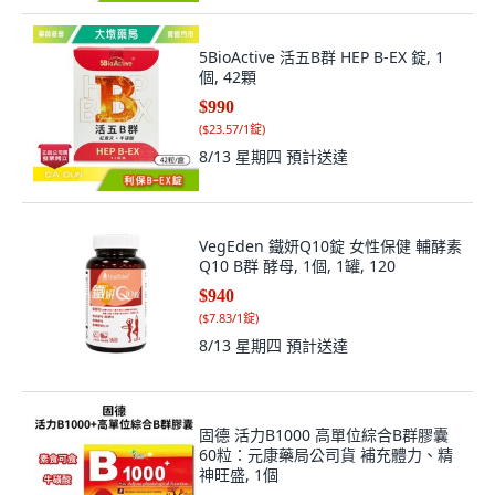
5BioActive 活五B群 HEP B-EX 錠, 1
個, 42顆
$990
(
$23.57/1錠
)
8/13 星期四
預計送達
VegEden 鐵妍Q10錠 女性保健 輔酵素
Q10 B群 酵母, 1個, 1罐, 120
$940
(
$7.83/1錠
)
8/13 星期四
預計送達
固德 活力B1000 高單位綜合B群膠囊
60粒：元康藥局公司貨 補充體力、精
神旺盛, 1個