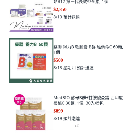
命B12 第三代長效型全素, 1個
$2,850
8/19
預計送達
藥聯 得力B 軟膠囊 B群 維他命C 60顆,
1個
$500
8/13 星期四
預計送達
MedBIO 酵母B群+甘胺酸亞鐵 西印度
櫻桃C 30錠, 1個, 30入X5包
$899
8/19
預計送達
(
1
)