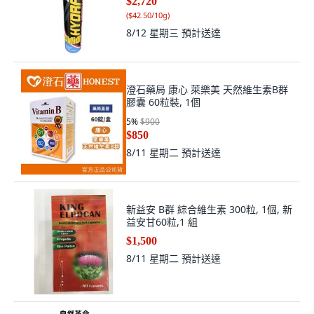
$2,720
(
$42.50/10g
)
8/12 星期三
預計送達
澄石藥局 康心 萊樂美 天然維生素B群
膠囊 60粒裝, 1個
5
%
$900
$850
8/11 星期二
預計送達
新益安 B群 綜合維生素 300粒, 1個, 新
益安甘60粒,1 組
$1,500
8/11 星期二
預計送達