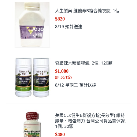
人生製藥 維他命B複合糖衣錠, 1個
$820
8/19
預計送達
奇蹟辣木精華膠囊, 2個, 120顆
$1,080
(
$4.50/1錠
)
8/12 星期三
預計送達
美國CLK健生B群複方錠(長效型) 維持
能量、增強體力 台灣公司貨品質保證,
1個, 30顆
$480