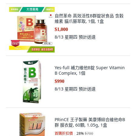
自然革命 高效活性B群錠狀食品 含穀
維素 貓爪藤萃取, 1個, 1盒
$1,000
8/13 星期四
預計送達
Yes-full 補力維他B錠 Super Vitamin
B Complex, 1個
$990
8/13 星期四
預計送達
PRinCE 王子製藥 美康博綜合維他命B
群 膜衣錠, 60顆, 1.05g, 1盒
首購折扣價
28
%
$700