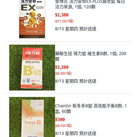
金博氏 活力安命EX PLUS膜衣錠 每日
活力來源, 1個, 120顆
$1,380
(
$11.50/1錠
)
8/13 星期四
預計送達
藥聯生技 得力錠 維生素B群, 1個, 200
顆
$1,200
(
$6.00/1錠
)
8/13 星期四
預計送達
Chantin 新多多B錠 高效能平衡B群, 1
盒, 60顆
$500
(
$8.33/1錠
)
8/13 星期四
預計送達