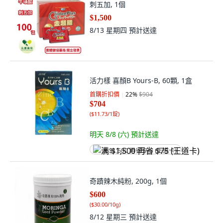
刺五加, 1個
$1,500
8/13 星期四
預計送達
活力樣 喜顏B Yours-B, 60顆, 1盒
首購折扣價
22
%
$904
$704
(
$11.73/1錠
)
明天 8/8 (六)
預計送達
满 $1,500 再省 $75 (王道卡)
奇蹟辣木純粉, 200g, 1個
$600
(
$30.00/10g
)
8/12 星期三
預計送達